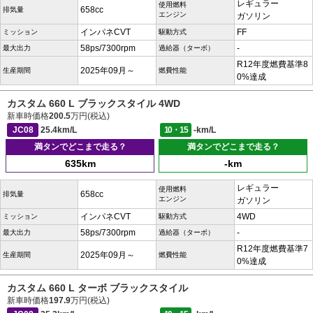
レギュラー
使用燃料
658cc
排気量
エンジン
ガソリン
インパネCVT
FF
ミッション
駆動方式
58ps/7300rpm
-
最大出力
過給器（ターボ）
R12年度燃費基準8
2025年09月～
生産期間
燃費性能
0%達成
カスタム 660 L ブラックスタイル 4WD
新車時価格
200.5
万円(税込)
JC08
25.4km/L
10・15
-km/L
満タンでどこまで走る？
満タンでどこまで走る？
635km
-km
レギュラー
使用燃料
658cc
排気量
エンジン
ガソリン
インパネCVT
4WD
ミッション
駆動方式
58ps/7300rpm
-
最大出力
過給器（ターボ）
R12年度燃費基準7
2025年09月～
生産期間
燃費性能
0%達成
カスタム 660 L ターボ ブラックスタイル
新車時価格
197.9
万円(税込)