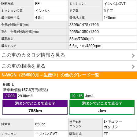
FF
インパネCVT
駆動方式
ミッション
インパネ
5ドア
ミッション位置
ドア数
4.5m
140mm
最小回転半径
最低地上高
3395x1475x1705
全長x全幅x全高(mm)
2055x1350x1300
室内 全長x全幅x全高(mm)
58ps/7300rpm
最高出力
6.6kg・m/4800rpm
最大トルク
この車のカタログ情報を見る
この車の相場を見る
N-WGN（25年09月～生産中）の他のグレード一覧
660 L
新車時価格
157.6
万円(税込)
JC08
29.0km/L
10・15
-km/L
満タンでどこまで走る？
満タンでどこまで走る？
783km
-km
レギュラー
使用燃料
658cc
排気量
エンジン
ガソリン
インパネCVT
FF
ミッション
駆動方式