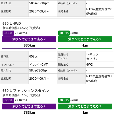
58ps/7300rpm
-
最大出力
過給器（ターボ）
R12年度燃費基準8
2025年09月～
生産期間
燃費性能
0%達成
660 L 4WD
新車時価格
172.2
万円(税込)
JC08
25.4km/L
10・15
-km/L
満タンでどこまで走る？
満タンでどこまで走る？
635km
-km
レギュラー
使用燃料
658cc
排気量
エンジン
ガソリン
インパネCVT
4WD
ミッション
駆動方式
58ps/7300rpm
-
最大出力
過給器（ターボ）
R12年度燃費基準7
2025年09月～
生産期間
燃費性能
0%達成
660 L ファッションスタイル
新車時価格
167.5
万円(税込)
JC08
29.0km/L
10・15
-km/L
満タンでどこまで走る？
満タンでどこまで走る？
783km
-km