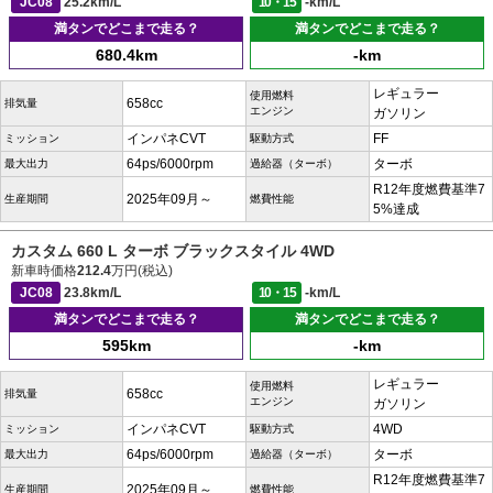
JC08
25.2km/L
10・15
-km/L
満タンでどこまで走る？
満タンでどこまで走る？
680.4km
-km
レギュラー
使用燃料
658cc
排気量
エンジン
ガソリン
インパネCVT
FF
ミッション
駆動方式
64ps/6000rpm
ターボ
最大出力
過給器（ターボ）
R12年度燃費基準7
2025年09月～
生産期間
燃費性能
5%達成
カスタム 660 L ターボ ブラックスタイル 4WD
新車時価格
212.4
万円(税込)
JC08
23.8km/L
10・15
-km/L
満タンでどこまで走る？
満タンでどこまで走る？
595km
-km
レギュラー
使用燃料
658cc
排気量
エンジン
ガソリン
インパネCVT
4WD
ミッション
駆動方式
64ps/6000rpm
ターボ
最大出力
過給器（ターボ）
R12年度燃費基準7
2025年09月～
生産期間
燃費性能