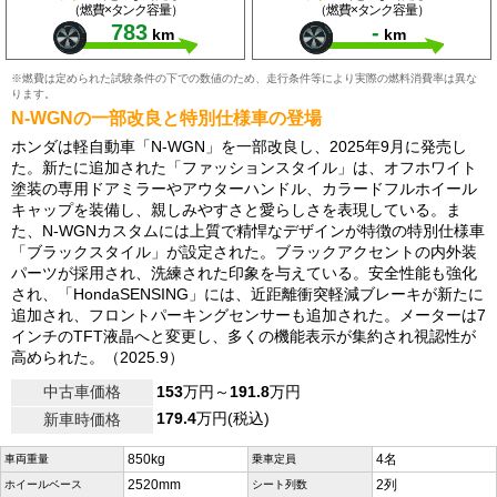
（燃費×タンク容量）
（燃費×タンク容量）
783
-
km
km
※燃費は定められた試験条件の下での数値のため、走行条件等により実際の燃料消費率は異な
ります。
N-WGNの一部改良と特別仕様車の登場
ホンダは軽自動車「N-WGN」を一部改良し、2025年9月に発売し
た。新たに追加された「ファッションスタイル」は、オフホワイト
塗装の専用ドアミラーやアウターハンドル、カラードフルホイール
キャップを装備し、親しみやすさと愛らしさを表現している。ま
た、N-WGNカスタムには上質で精悍なデザインが特徴の特別仕様車
「ブラックスタイル」が設定された。ブラックアクセントの内外装
パーツが採用され、洗練された印象を与えている。安全性能も強化
され、「HondaSENSING」には、近距離衝突軽減ブレーキが新たに
追加され、フロントパーキングセンサーも追加された。メーターは7
インチのTFT液晶へと変更し、多くの機能表示が集約され視認性が
高められた。（2025.9）
中古車価格
153
万円～
191.8
万円
179.4
万円(税込)
新車時価格
850kg
4名
車両重量
乗車定員
2520mm
2列
ホイールベース
シート列数