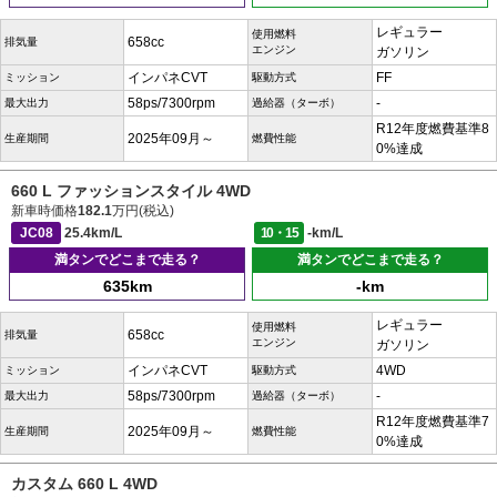
レギュラー
使用燃料
658cc
排気量
エンジン
ガソリン
インパネCVT
FF
ミッション
駆動方式
58ps/7300rpm
-
最大出力
過給器（ターボ）
R12年度燃費基準8
2025年09月～
生産期間
燃費性能
0%達成
660 L ファッションスタイル 4WD
新車時価格
182.1
万円(税込)
JC08
25.4km/L
10・15
-km/L
満タンでどこまで走る？
満タンでどこまで走る？
635km
-km
レギュラー
使用燃料
658cc
排気量
エンジン
ガソリン
インパネCVT
4WD
ミッション
駆動方式
58ps/7300rpm
-
最大出力
過給器（ターボ）
R12年度燃費基準7
2025年09月～
生産期間
燃費性能
0%達成
カスタム 660 L 4WD