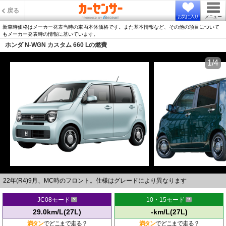
戻る
お気に入り
メニュー
新車時価格はメーカー発表当時の車両本体価格です。また基本情報など、その他の項目について
もメーカー発表時の情報に基いています。
ホンダ N-WGN カスタム 660 Lの燃費
1/4
22年(R4)9月、MC時のフロント。仕様はグレードにより異なります
JC08モード
10・15モード
29.0km/L(27L)
-km/L(27L)
満タン
でどこまで走る？
満タン
でどこまで走る？