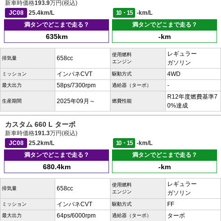
新車時価格
193.9
万円(税込)
JC08
25.4km/L
10・15
-km/L
満タンでどこまで走る？
満タンでどこまで走る？
635km
-km
レギュラー
使用燃料
658cc
排気量
エンジン
ガソリン
インパネCVT
4WD
ミッション
駆動方式
58ps/7300rpm
-
最大出力
過給器（ターボ）
R12年度燃費基準7
2025年09月～
生産期間
燃費性能
0%達成
カスタム 660 L ターボ
新車時価格
191.3
万円(税込)
JC08
25.2km/L
10・15
-km/L
満タンでどこまで走る？
満タンでどこまで走る？
680.4km
-km
レギュラー
使用燃料
658cc
排気量
エンジン
ガソリン
インパネCVT
FF
ミッション
駆動方式
64ps/6000rpm
ターボ
最大出力
過給器（ターボ）