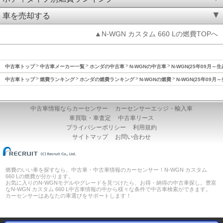
車を売却する
▲N-WGN カスタム 660 Lの燃費TOPへ
中古車トップ
中古車メーカー一覧
ホンダの中古車
N-WGNの中古車
N-WGN(25年09月
中古車トップ
燃費ランキング
ホンダの燃費ランキング
N-WGNの燃費
N-WGN(25年09
中古車情報ならカーセンサー
カーセンサーエッジ・輸入車
車買取・車査定
中古車リース
プライバシーポリシー
利用規約
サイトマップ
お問い合わせ
燃費のいい車を探すなら、中古車・中古車情報のカーセンサー！N-WGN カスタム
660 Lの燃費が分かります。
お気に入りのN-WGNモデルやグレードを見つけたら、お得・納得の中古車探し。豊富
なN-WGN カスタム 660 L中古車情報の中から様々な条件で中古車検索ができます。
カーセンサーはあなたの車選びをサポートします！