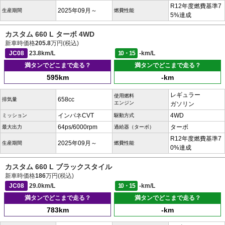
R12年度燃費基準7
2025年09月～
生産期間
燃費性能
5%達成
カスタム 660 L ターボ 4WD
新車時価格
205.8
万円(税込)
JC08
23.8km/L
10・15
-km/L
満タンでどこまで走る？
満タンでどこまで走る？
595km
-km
レギュラー
使用燃料
658cc
排気量
エンジン
ガソリン
インパネCVT
4WD
ミッション
駆動方式
64ps/6000rpm
ターボ
最大出力
過給器（ターボ）
R12年度燃費基準7
2025年09月～
生産期間
燃費性能
0%達成
カスタム 660 L ブラックスタイル
新車時価格
186
万円(税込)
JC08
29.0km/L
10・15
-km/L
満タンでどこまで走る？
満タンでどこまで走る？
783km
-km