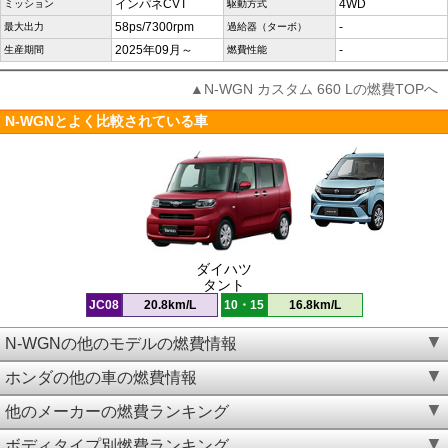
インパネCVT
4WD
ミッション
駆動方式
58ps/7300rpm
-
最大出力
過給器（ターボ）
2025年09月～
-
生産期間
燃費性能
▲N-WGN カスタム 660 Lの燃費TOPへ
N-WGNとよく比較されている車
ダイハツ
タント
JC08
20.8km/L
10・15
16.8km/L
N-WGNの他のモデルの燃費情報
ホンダの他の車の燃費情報
他のメーカーの燃費ランキング
ボディタイプ別燃費ランキング