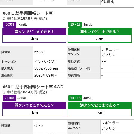
0%達成
660 L 助手席回転シート車
新車時価格
167.9
万円(税込)
JC08
-km/L
10・15
-km/L
満タンでどこまで走る？
満タンでどこまで走る？
-km
-km
レギュラー
使用燃料
658cc
排気量
エンジン
ガソリン
インパネCVT
FF
ミッション
駆動方式
58ps/7300rpm
-
最大出力
過給器（ターボ）
2025年09月～
-
生産期間
燃費性能
660 L 助手席回転シート車 4WD
新車時価格
182.4
万円(税込)
JC08
-km/L
10・15
-km/L
満タンでどこまで走る？
満タンでどこまで走る？
-km
-km
レギュラー
使用燃料
658cc
排気量
エンジン
ガソリン