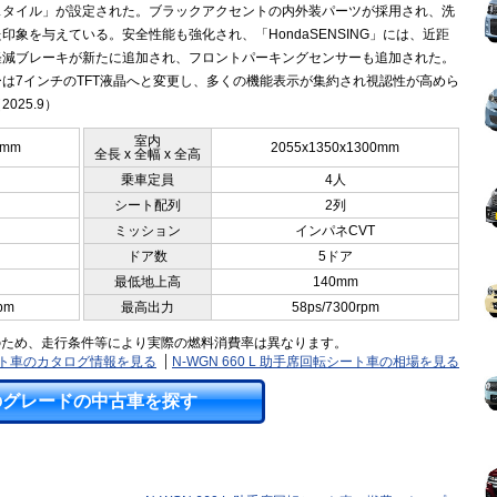
スタイル」が設定された。ブラックアクセントの内外装パーツが採用され、洗
印象を与えている。安全性能も強化され、「HondaSENSING」には、近距
軽減ブレーキが新たに追加され、フロントパーキングセンサーも追加された。
は7インチのTFT液晶へと変更し、多くの機能表示が集約され視認性が高めら
025.9）
室内
5mm
2055x1350x1300mm
全長 x 全幅 x 全高
乗車定員
4人
シート配列
2列
ミッション
インパネCVT
ドア数
5ドア
最低地上高
140mm
pm
最高出力
58ps/7300rpm
のため、走行条件等により実際の燃料消費率は異なります。
転シート車のカタログ情報を見る
N-WGN 660 L 助手席回転シート車の相場を見る
のグレードの中古車を探す