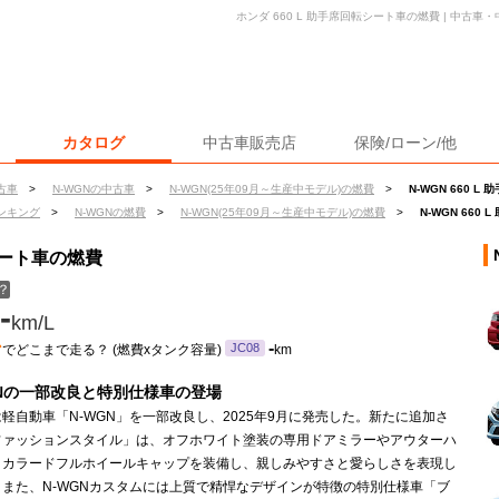
ホンダ 660 L 助手席回転シート車の燃費 | 中古
カタログ
中古車販売店
保険/ローン/他
古車
>
N-WGNの中古車
>
N-WGN(25年09月～生産中モデル)の燃費
>
N-WGN 660 
ンキング
>
N-WGNの燃費
>
N-WGN(25年09月～生産中モデル)の燃費
>
N-WGN 660
転シート車の燃費
？
-
km/L
ン
-
JC08
でどこまで走る？ (燃費xタンク容量)
km
GNの一部改良と特別仕様車の登場
軽自動車「N-WGN」を一部改良し、2025年9月に発売した。新たに追加さ
ファッションスタイル」は、オフホワイト塗装の専用ドアミラーやアウターハ
、カラードフルホイールキャップを装備し、親しみやすさと愛らしさを表現し
。また、N-WGNカスタムには上質で精悍なデザインが特徴の特別仕様車「ブ