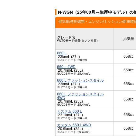
N-WGN（25年09月～生産中モデル）
排気量/使用燃料・エンジン/ミッション/新車時
グレード名
排気量
WLTCモード燃費(タンク容量)
660 L
658cc
23km/L (27L)
※JC08モード 29km/L
660 L 4WD
658cc
20.7km/L (25L)
※JC08モード 25.4km/L
660 L ファッションスタイル
658cc
23km/L (27L)
※JC08モード 29km/L
660 L ファッションスタイル
4WD
658cc
20.7km/L (25L)
※JC08モード 25.4km/L
カスタム 660 L
658cc
23.1km/L (27L)
※JC08モード 29km/L
カスタム 660 L 4WD
658cc
20.6km/L (25L)
※JC08モード 25.4km/L