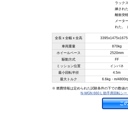
ラック
練された
離衝突
メーター
れた。（2
全長 x 全幅 x 全高
3395x1475x167
車両重量
870kg
ホイールベース
2520mm
駆動方式
FF
ミッション位置
インパネ
最小回転半径
4.5m
最大トルク
6.6kg・m/4800r
※ 燃費情報は定められた試験条件の下での数値
N-WGN 660 L 助手席回
こ