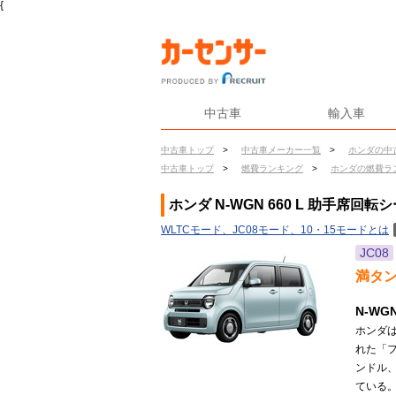
{
中古車
輸入車
中古車トップ
>
中古車メーカー一覧
>
ホンダの中
中古車トップ
>
燃費ランキング
>
ホンダの燃費ラ
ホンダ N-WGN 660 L 助手席回
WLTCモード、JC08モード、10・15モードとは
JC08
満タ
N-W
ホンダは
れた「
ンドル
ている