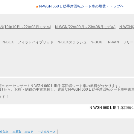
N-WGN 660 L 助手席回転シート車の燃費・トップヘ
GN(19年10月～22年08月モデル)
N-WGN(22年09月～23年06月モデル)
N-WGN
N-BOX
フィットハイブリッド
N-BOXスラッシュ
N-BOX+
N-VAN
フリー
カーセンサー！N-WGN 660 L 助手席回転シート車の燃費が分かります。
けたら、お得・納得の中古車探し。豊富なN-WGN 660 L 助手席回転シート車
ます！
N-WGN 660 L 助手席
輸入車
車買取・車査定
中古車リース