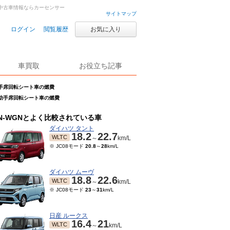
車・中古車情報ならカーセンサー
サイトマップ
ログイン
閲覧履歴
お気に入り
車買取
お役立ち記事
L 助手席回転シート車の燃費
 L 助手席回転シート車の燃費
N-WGNとよく比較されている車
ダイハツ タント
18.2
22.7
WLTC
～
km/L
※ JC08モード
20.8
～
28
km/L
ダイハツ ムーヴ
18.8
22.6
WLTC
～
km/L
※ JC08モード
23
～
31
km/L
日産 ルークス
16.4
21
WLTC
～
km/L