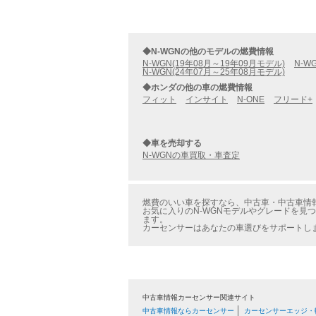
◆N-WGNの他のモデルの燃費情報
N-WGN(19年08月～19年09月モデル)
N-W
N-WGN(24年07月～25年08月モデル)
◆ホンダの他の車の燃費情報
フィット
インサイト
N-ONE
フリード+
◆車を売却する
N-WGNの車買取・車査定
燃費のいい車を探すなら、中古車・中古車情報の
お気に入りのN-WGNモデルやグレードを見つ
ます。
カーセンサーはあなたの車選びをサポートし
中古車情報カーセンサー関連サイト
中古車情報ならカーセンサー
カーセンサーエッジ・