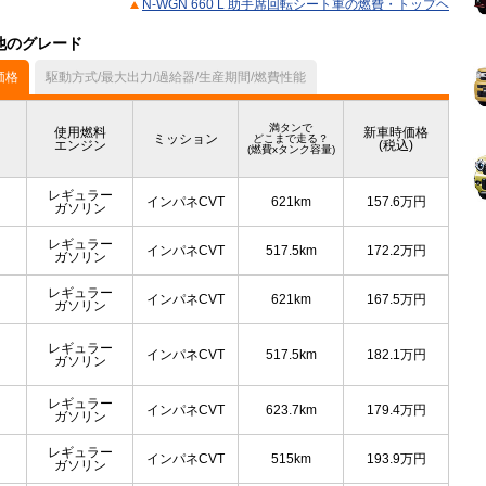
N-WGN 660 L 助手席回転シート車の燃費・トップヘ
の他のグレード
価格
駆動方式/最大出力/過給器/生産期間/燃費性能
満タンで
使用燃料
新車時価格
ミッション
どこまで走る？
エンジン
(税込)
(燃費xタンク容量)
レギュラー
インパネCVT
621km
157.6
万円
ガソリン
レギュラー
インパネCVT
517.5km
172.2
万円
ガソリン
レギュラー
インパネCVT
621km
167.5
万円
ガソリン
レギュラー
インパネCVT
517.5km
182.1
万円
ガソリン
レギュラー
インパネCVT
623.7km
179.4
万円
ガソリン
レギュラー
インパネCVT
515km
193.9
万円
ガソリン