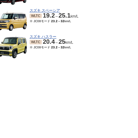
スズキ スペーシア
19.2
25.1
WLTC
～
km/L
※ JC08モード
23.2
～
32
km/L
スズキ ハスラー
20.4
25
WLTC
～
km/L
※ JC08モード
23.2
～
32
km/L