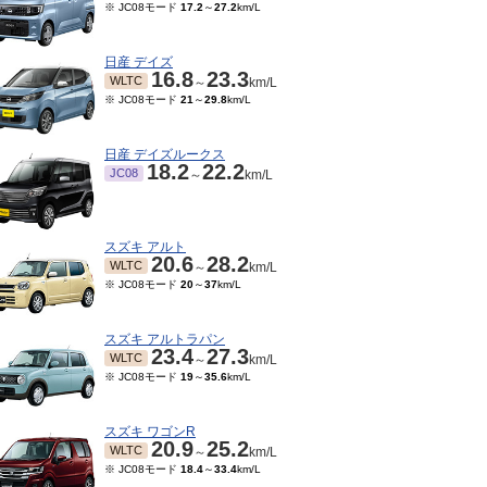
※ JC08モード
17.2
～
27.2
km/L
日産 デイズ
16.8
23.3
WLTC
～
km/L
※ JC08モード
21
～
29.8
km/L
日産 デイズルークス
18.2
22.2
JC08
～
km/L
スズキ アルト
20.6
28.2
WLTC
～
km/L
※ JC08モード
20
～
37
km/L
スズキ アルトラパン
23.4
27.3
WLTC
～
km/L
※ JC08モード
19
～
35.6
km/L
スズキ ワゴンR
20.9
25.2
WLTC
～
km/L
※ JC08モード
18.4
～
33.4
km/L