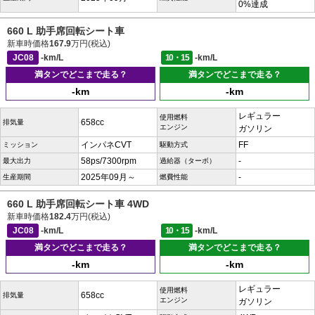
0%達成
660 L 助手席回転シート車
新車時価格
167.9
万円(税込)
JC08
-km/L
10・15
-km/L
満タンでどこまで走る？
満タンでどこまで走る？
-km
-km
レギュラー
使用燃料
658cc
排気量
エンジン
ガソリン
インパネCVT
FF
ミッション
駆動方式
58ps/7300rpm
-
最大出力
過給器（ターボ）
2025年09月～
-
生産期間
燃費性能
660 L 助手席回転シート車 4WD
新車時価格
182.4
万円(税込)
JC08
-km/L
10・15
-km/L
満タンでどこまで走る？
満タンでどこまで走る？
-km
-km
レギュラー
使用燃料
658cc
排気量
エンジン
ガソリン