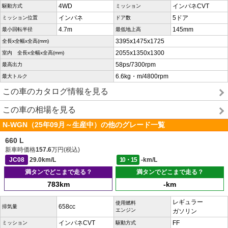
4WD
インパネCVT
駆動方式
ミッション
インパネ
5ドア
ミッション位置
ドア数
4.7m
145mm
最小回転半径
最低地上高
3395x1475x1725
全長x全幅x全高(mm)
2055x1350x1300
室内 全長x全幅x全高(mm)
58ps/7300rpm
最高出力
6.6kg・m/4800rpm
最大トルク
この車のカタログ情報を見る
この車の相場を見る
N-WGN（25年09月～生産中）の他のグレード一覧
660 L
新車時価格
157.6
万円(税込)
JC08
29.0km/L
10・15
-km/L
満タンでどこまで走る？
満タンでどこまで走る？
783km
-km
レギュラー
使用燃料
658cc
排気量
エンジン
ガソリン
インパネCVT
FF
ミッション
駆動方式