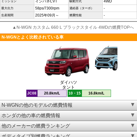
インパネCVT
4WD
ミッション
駆動方式
58ps/7300rpm
-
最大出力
過給器（ターボ）
2025年09月～
-
生産期間
燃費性能
▲N-WGN カスタム 660 L ブラックスタイル 4WDの燃費TOPへ
N-WGNとよく比較されている車
ダイハツ
タント
JC08
20.8km/L
10・15
16.8km/L
N-WGNの他のモデルの燃費情報
ホンダの他の車の燃費情報
他のメーカーの燃費ランキング
ボディタイプ別燃費ランキング