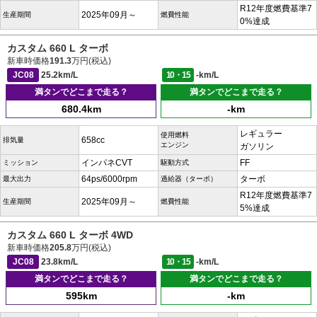
R12年度燃費基準7
2025年09月～
生産期間
燃費性能
0%達成
カスタム 660 L ターボ
新車時価格
191.3
万円(税込)
JC08
25.2km/L
10・15
-km/L
満タンでどこまで走る？
満タンでどこまで走る？
680.4km
-km
レギュラー
使用燃料
658cc
排気量
エンジン
ガソリン
インパネCVT
FF
ミッション
駆動方式
64ps/6000rpm
ターボ
最大出力
過給器（ターボ）
R12年度燃費基準7
2025年09月～
生産期間
燃費性能
5%達成
カスタム 660 L ターボ 4WD
新車時価格
205.8
万円(税込)
JC08
23.8km/L
10・15
-km/L
満タンでどこまで走る？
満タンでどこまで走る？
595km
-km