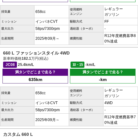
レギュラー
使用燃料
658cc
排気量
エンジン
ガソリン
インパネCVT
FF
ミッション
駆動方式
58ps/7300rpm
-
最大出力
過給器（ターボ）
R12年度燃費基準8
2025年09月～
生産期間
燃費性能
0%達成
660 L ファッションスタイル 4WD
新車時価格
182.1
万円(税込)
JC08
25.4km/L
10・15
-km/L
満タンでどこまで走る？
満タンでどこまで走る？
635km
-km
レギュラー
使用燃料
658cc
排気量
エンジン
ガソリン
インパネCVT
4WD
ミッション
駆動方式
58ps/7300rpm
-
最大出力
過給器（ターボ）
R12年度燃費基準7
2025年09月～
生産期間
燃費性能
0%達成
カスタム 660 L