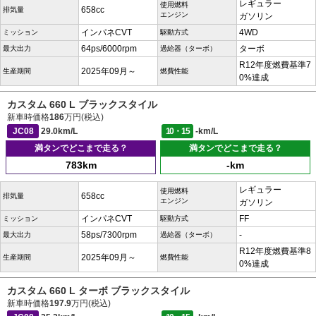
レギュラー
使用燃料
658cc
排気量
エンジン
ガソリン
インパネCVT
4WD
ミッション
駆動方式
64ps/6000rpm
ターボ
最大出力
過給器（ターボ）
R12年度燃費基準7
2025年09月～
生産期間
燃費性能
0%達成
カスタム 660 L ブラックスタイル
新車時価格
186
万円(税込)
JC08
29.0km/L
10・15
-km/L
満タンでどこまで走る？
満タンでどこまで走る？
783km
-km
レギュラー
使用燃料
658cc
排気量
エンジン
ガソリン
インパネCVT
FF
ミッション
駆動方式
58ps/7300rpm
-
最大出力
過給器（ターボ）
R12年度燃費基準8
2025年09月～
生産期間
燃費性能
0%達成
カスタム 660 L ターボ ブラックスタイル
新車時価格
197.9
万円(税込)