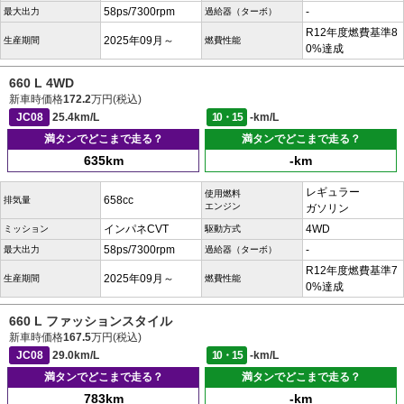
58ps/7300rpm
-
最大出力
過給器（ターボ）
R12年度燃費基準8
2025年09月～
生産期間
燃費性能
0%達成
660 L 4WD
新車時価格
172.2
万円(税込)
JC08
25.4km/L
10・15
-km/L
満タンでどこまで走る？
満タンでどこまで走る？
635km
-km
レギュラー
使用燃料
658cc
排気量
エンジン
ガソリン
インパネCVT
4WD
ミッション
駆動方式
58ps/7300rpm
-
最大出力
過給器（ターボ）
R12年度燃費基準7
2025年09月～
生産期間
燃費性能
0%達成
660 L ファッションスタイル
新車時価格
167.5
万円(税込)
JC08
29.0km/L
10・15
-km/L
満タンでどこまで走る？
満タンでどこまで走る？
783km
-km