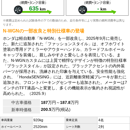
（燃費×タンク容量）
（燃費×タンク容量）
635
-
km
km
※燃費は定められた試験条件の下での数値のため、走行条件等により実際の燃料消費率は異な
ります。
N-WGNの一部改良と特別仕様車の登場
ホンダは軽自動車「N-WGN」を一部改良し、2025年9月に発売し
た。新たに追加された「ファッションスタイル」は、オフホワイト
塗装の専用ドアミラーやアウターハンドル、カラードフルホイール
キャップを装備し、親しみやすさと愛らしさを表現している。ま
た、N-WGNカスタムには上質で精悍なデザインが特徴の特別仕様車
「ブラックスタイル」が設定された。ブラックアクセントの内外装
パーツが採用され、洗練された印象を与えている。安全性能も強化
され、「HondaSENSING」には、近距離衝突軽減ブレーキが新たに
追加され、フロントパーキングセンサーも追加された。メーターは7
インチのTFT液晶へと変更し、多くの機能表示が集約され視認性が
高められた。（2025.9）
中古車価格
187
万円～
187.8
万円
200.5
万円(税込)
新車時価格
920kg
4名
車両重量
乗車定員
2520mm
2列
ホイールベース
シート列数