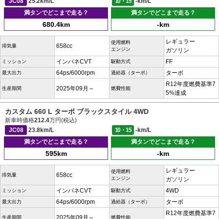
JC08
25.2km/L
10・15
-km/L
満タンでどこまで走る？
満タンでどこまで走る？
680.4km
-km
レギュラー
使用燃料
658cc
排気量
エンジン
ガソリン
インパネCVT
FF
ミッション
駆動方式
64ps/6000rpm
ターボ
最大出力
過給器（ターボ）
R12年度燃費基準7
2025年09月～
生産期間
燃費性能
5%達成
カスタム 660 L ターボ ブラックスタイル 4WD
新車時価格
212.4
万円(税込)
JC08
23.8km/L
10・15
-km/L
満タンでどこまで走る？
満タンでどこまで走る？
595km
-km
レギュラー
使用燃料
658cc
排気量
エンジン
ガソリン
インパネCVT
4WD
ミッション
駆動方式
64ps/6000rpm
ターボ
最大出力
過給器（ターボ）
R12年度燃費基準7
2025年09月～
生産期間
燃費性能