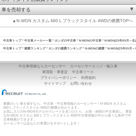
車を売却する
▲N-WGN カスタム 660 L ブラックスタイル 4WDの燃費TOPへ
中古車トップ
中古車メーカー一覧
ホンダの中古車
N-WGNの中古車
N-WGN(25年09月
中古車トップ
燃費ランキング
ホンダの燃費ランキング
N-WGNの燃費
N-WGN(25年09
中古車情報ならカーセンサー
カーセンサーエッジ・輸入車
車買取・車査定
中古車リース
プライバシーポリシー
利用規約
サイトマップ
お問い合わせ
燃費のいい車を探すなら、中古車・中古車情報のカーセンサー！N-WGN カスタム
660 L ブラックスタイル 4WDの燃費が分かります。
お気に入りのN-WGNモデルやグレードを見つけたら、お得・納得の中古車探し。豊富
なN-WGN カスタム 660 L ブラックスタイル 4WD中古車情報の中から様々な条件で中
古車検索ができます。
カーセンサーはあなたの車選びをサポートします！