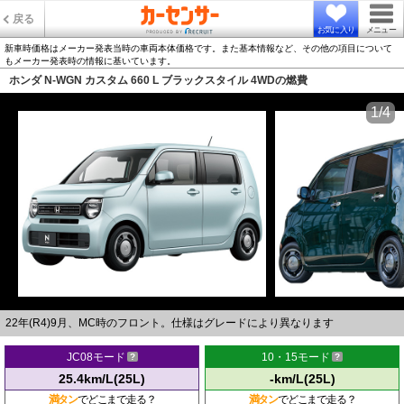
戻る
お気に入り
メニュー
新車時価格はメーカー発表当時の車両本体価格です。また基本情報など、その他の項目について
もメーカー発表時の情報に基いています。
ホンダ N-WGN カスタム 660 L ブラックスタイル 4WDの燃費
1/4
22年(R4)9月、MC時のフロント。仕様はグレードにより異なります
JC08モード
10・15モード
25.4km/L(25L)
-km/L(25L)
満タン
でどこまで走る？
満タン
でどこまで走る？