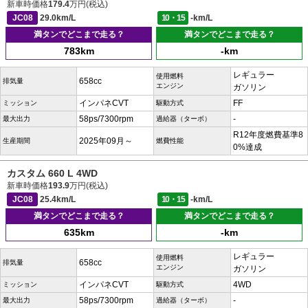
新車時価格
179.4
万円(税込)
JC08
29.0km/L
10・15
-km/L
満タンでどこまで走る？
満タンでどこまで走る？
783km
-km
レギュラー
使用燃料
658cc
排気量
エンジン
ガソリン
インパネCVT
FF
ミッション
駆動方式
58ps/7300rpm
-
最大出力
過給器（ターボ）
R12年度燃費基準8
2025年09月～
生産期間
燃費性能
0%達成
カスタム 660 L 4WD
新車時価格
193.9
万円(税込)
JC08
25.4km/L
10・15
-km/L
満タンでどこまで走る？
満タンでどこまで走る？
635km
-km
レギュラー
使用燃料
658cc
排気量
エンジン
ガソリン
インパネCVT
4WD
ミッション
駆動方式
58ps/7300rpm
-
最大出力
過給器（ターボ）