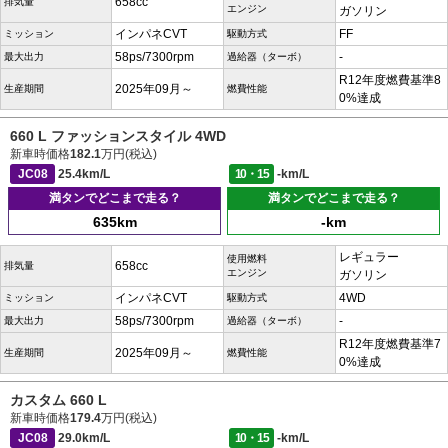
658cc
排気量
エンジン
ガソリン
インパネCVT
FF
ミッション
駆動方式
58ps/7300rpm
-
最大出力
過給器（ターボ）
R12年度燃費基準8
2025年09月～
生産期間
燃費性能
0%達成
660 L ファッションスタイル 4WD
新車時価格
182.1
万円(税込)
JC08
25.4km/L
10・15
-km/L
満タンでどこまで走る？
満タンでどこまで走る？
635km
-km
レギュラー
使用燃料
658cc
排気量
エンジン
ガソリン
インパネCVT
4WD
ミッション
駆動方式
58ps/7300rpm
-
最大出力
過給器（ターボ）
R12年度燃費基準7
2025年09月～
生産期間
燃費性能
0%達成
カスタム 660 L
新車時価格
179.4
万円(税込)
JC08
29.0km/L
10・15
-km/L