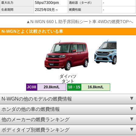
58ps/7300rpm
-
最大出力
過給器（ターボ）
2025年09月～
-
生産期間
燃費性能
▲N-WGN 660 L 助手席回転シート車 4WDの燃費TOPへ
N-WGNとよく比較されている車
ダイハツ
タント
JC08
20.8km/L
10・15
16.8km/L
N-WGNの他のモデルの燃費情報
ホンダの他の車の燃費情報
他のメーカーの燃費ランキング
ボディタイプ別燃費ランキング