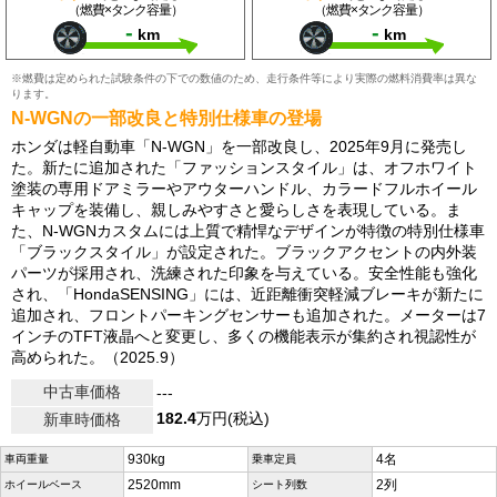
（燃費×タンク容量）
（燃費×タンク容量）
-
-
km
km
※燃費は定められた試験条件の下での数値のため、走行条件等により実際の燃料消費率は異な
ります。
N-WGNの一部改良と特別仕様車の登場
ホンダは軽自動車「N-WGN」を一部改良し、2025年9月に発売し
た。新たに追加された「ファッションスタイル」は、オフホワイト
塗装の専用ドアミラーやアウターハンドル、カラードフルホイール
キャップを装備し、親しみやすさと愛らしさを表現している。ま
た、N-WGNカスタムには上質で精悍なデザインが特徴の特別仕様車
「ブラックスタイル」が設定された。ブラックアクセントの内外装
パーツが採用され、洗練された印象を与えている。安全性能も強化
され、「HondaSENSING」には、近距離衝突軽減ブレーキが新たに
追加され、フロントパーキングセンサーも追加された。メーターは7
インチのTFT液晶へと変更し、多くの機能表示が集約され視認性が
高められた。（2025.9）
中古車価格
---
182.4
万円(税込)
新車時価格
930kg
4名
車両重量
乗車定員
2520mm
2列
ホイールベース
シート列数