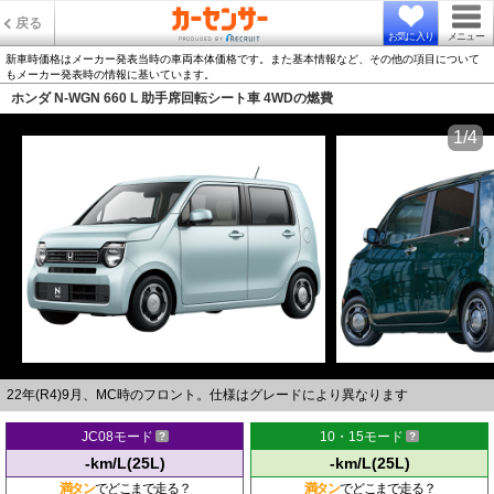
戻る
お気に入り
メニュー
新車時価格はメーカー発表当時の車両本体価格です。また基本情報など、その他の項目について
もメーカー発表時の情報に基いています。
ホンダ N-WGN 660 L 助手席回転シート車 4WDの燃費
1/4
22年(R4)9月、MC時のフロント。仕様はグレードにより異なります
JC08モード
10・15モード
-km/L(25L)
-km/L(25L)
満タン
でどこまで走る？
満タン
でどこまで走る？