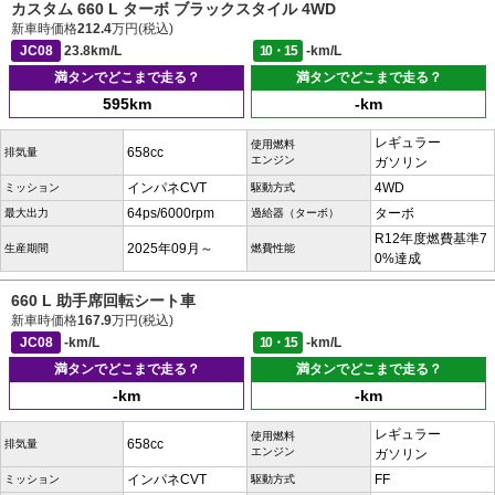
カスタム 660 L ターボ ブラックスタイル 4WD
新車時価格
212.4
万円(税込)
JC08
23.8km/L
10・15
-km/L
満タンでどこまで走る？
満タンでどこまで走る？
595km
-km
レギュラー
使用燃料
658cc
排気量
エンジン
ガソリン
インパネCVT
4WD
ミッション
駆動方式
64ps/6000rpm
ターボ
最大出力
過給器（ターボ）
R12年度燃費基準7
2025年09月～
生産期間
燃費性能
0%達成
660 L 助手席回転シート車
新車時価格
167.9
万円(税込)
JC08
-km/L
10・15
-km/L
満タンでどこまで走る？
満タンでどこまで走る？
-km
-km
レギュラー
使用燃料
658cc
排気量
エンジン
ガソリン
インパネCVT
FF
ミッション
駆動方式