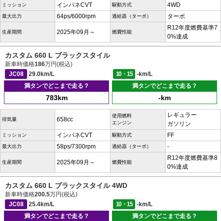
インパネCVT
4WD
ミッション
駆動方式
64ps/6000rpm
ターボ
最大出力
過給器（ターボ）
R12年度燃費基準7
2025年09月～
生産期間
燃費性能
0%達成
カスタム 660 L ブラックスタイル
新車時価格
186
万円(税込)
JC08
29.0km/L
10・15
-km/L
満タンでどこまで走る？
満タンでどこまで走る？
783km
-km
レギュラー
使用燃料
658cc
排気量
エンジン
ガソリン
インパネCVT
FF
ミッション
駆動方式
58ps/7300rpm
-
最大出力
過給器（ターボ）
R12年度燃費基準8
2025年09月～
生産期間
燃費性能
0%達成
カスタム 660 L ブラックスタイル 4WD
新車時価格
200.5
万円(税込)
JC08
25.4km/L
10・15
-km/L
満タンでどこまで走る？
満タンでどこまで走る？