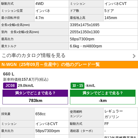
4WD
インパネCVT
駆動方式
ミッション
インパネ
5ドア
ミッション位置
ドア数
4.7m
145mm
最小回転半径
最低地上高
3395x1475x1695
全長x全幅x全高(mm)
2055x1350x1300
室内 全長x全幅x全高(mm)
58ps/7300rpm
最高出力
6.6kg・m/4800rpm
最大トルク
この車のカタログ情報を見る
N-WGN（25年09月～生産中）の他のグレード一覧
660 L
新車時価格
157.6
万円(税込)
JC08
29.0km/L
10・15
-km/L
満タンでどこまで走る？
満タンでどこまで走る？
783km
-km
レギュラー
使用燃料
658cc
排気量
エンジン
ガソリン
インパネCVT
FF
ミッション
駆動方式
58ps/7300rpm
-
最大出力
過給器（ターボ）