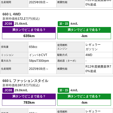
R12年度燃費基準8
2025年09月～
生産期間
燃費性能
0%達成
660 L 4WD
新車時価格
172.2
万円(税込)
JC08
25.4km/L
10・15
-km/L
満タンでどこまで走る？
満タンでどこまで走る？
635km
-km
レギュラー
使用燃料
658cc
排気量
エンジン
ガソリン
インパネCVT
4WD
ミッション
駆動方式
58ps/7300rpm
-
最大出力
過給器（ターボ）
R12年度燃費基準7
2025年09月～
生産期間
燃費性能
0%達成
660 L ファッションスタイル
新車時価格
167.5
万円(税込)
JC08
29.0km/L
10・15
-km/L
満タンでどこまで走る？
満タンでどこまで走る？
783km
-km
レギュラー
使用燃料