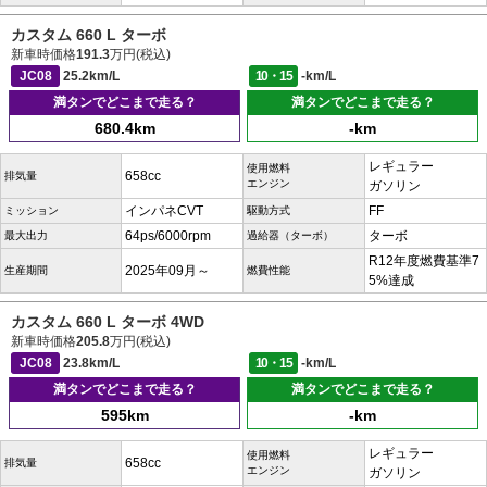
カスタム 660 L ターボ
新車時価格
191.3
万円(税込)
JC08
25.2km/L
10・15
-km/L
満タンでどこまで走る？
満タンでどこまで走る？
680.4km
-km
レギュラー
使用燃料
658cc
排気量
エンジン
ガソリン
インパネCVT
FF
ミッション
駆動方式
64ps/6000rpm
ターボ
最大出力
過給器（ターボ）
R12年度燃費基準7
2025年09月～
生産期間
燃費性能
5%達成
カスタム 660 L ターボ 4WD
新車時価格
205.8
万円(税込)
JC08
23.8km/L
10・15
-km/L
満タンでどこまで走る？
満タンでどこまで走る？
595km
-km
レギュラー
使用燃料
658cc
排気量
エンジン
ガソリン