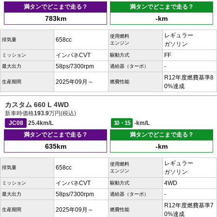
満タンでどこまで走る？
満タンでどこまで走る？
783km
-km
レギュラー
使用燃料
658cc
排気量
エンジン
ガソリン
インパネCVT
FF
ミッション
駆動方式
58ps/7300rpm
-
最大出力
過給器（ターボ）
R12年度燃費基準8
2025年09月～
生産期間
燃費性能
0%達成
カスタム 660 L 4WD
新車時価格
193.9
万円(税込)
JC08
25.4km/L
10・15
-km/L
満タンでどこまで走る？
満タンでどこまで走る？
635km
-km
レギュラー
使用燃料
658cc
排気量
エンジン
ガソリン
インパネCVT
4WD
ミッション
駆動方式
58ps/7300rpm
-
最大出力
過給器（ターボ）
R12年度燃費基準7
2025年09月～
生産期間
燃費性能
0%達成