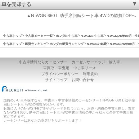
車を売却する
▲N-WGN 660 L 助手席回転シート車 4WDの燃費TOPへ
中古車トップ
中古車メーカー一覧
ホンダの中古車
N-WGNの中古車
N-WGN(25年09月
中古車トップ
燃費ランキング
ホンダの燃費ランキング
N-WGNの燃費
N-WGN(25年09
中古車情報ならカーセンサー
カーセンサーエッジ・輸入車
車買取・車査定
中古車リース
プライバシーポリシー
利用規約
サイトマップ
お問い合わせ
燃費のいい車を探すなら、中古車・中古車情報のカーセンサー！N-WGN 660 L 助手席
回転シート車 4WDの燃費が分かります。
お気に入りのN-WGNモデルやグレードを見つけたら、お得・納得の中古車探し。豊富
なN-WGN 660 L 助手席回転シート車 4WD中古車情報の中から様々な条件で中古車検
索ができます。
カーセンサーはあなたの車選びをサポートします！