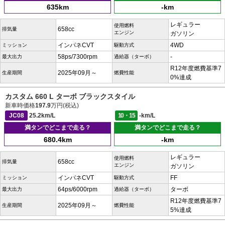
635km
-km
レギュラー
使用燃料
658cc
排気量
エンジン
ガソリン
インパネCVT
4WD
ミッション
駆動方式
58ps/7300rpm
-
最大出力
過給器（ターボ）
R12年度燃費基準7
2025年09月～
生産期間
燃費性能
0%達成
カスタム 660 L ターボ ブラックスタイル
新車時価格
197.9
万円(税込)
JC08
25.2km/L
10・15
-km/L
満タンでどこまで走る？
満タンでどこまで走る？
680.4km
-km
レギュラー
使用燃料
658cc
排気量
エンジン
ガソリン
インパネCVT
FF
ミッション
駆動方式
64ps/6000rpm
ターボ
最大出力
過給器（ターボ）
R12年度燃費基準7
2025年09月～
生産期間
燃費性能
5%達成