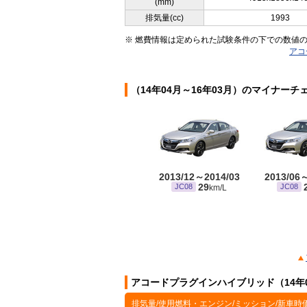
(mm)
排気量(cc)
1993
※ 燃費情報は定められた試験条件の下での数値
アコ
（14年04月～16年03月）のマイナーチ
2013/12～2014/03
2013/06
29
JC08
JC08
km/L
アコードプラグインハイブリッド（14年0
排気量/使用燃料・エンジン/ミッション/新車時