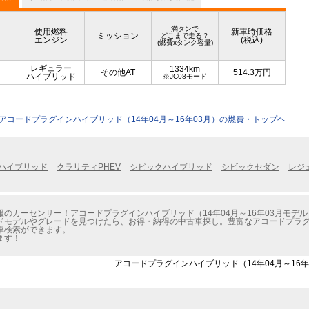
満タンで
使用燃料
新車時価格
ミッション
どこまで走る？
エンジン
(税込)
(燃費xタンク容量)
レギュラー
1334km
その他AT
514.3
万円
ハイブリッド
※JC08モード
アコードプラグインハイブリッド（14年04月～16年03月）の燃費・トップヘ
ハイブリッド
クラリティPHEV
シビックハイブリッド
シビックセダン
レジ
のカーセンサー！アコードプラグインハイブリッド（14年04月～16年03月モデ
モデルやグレードを見つけたら、お得・納得の中古車探し。豊富なアコードプラグイン
車検索ができます。
ます！
アコードプラグインハイブリッド（14年04月～16年