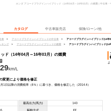
ホンダ アコードプラグインハイブリッド（14年04月～16年03月）の燃費 | 中古
カタログ
中古車販売店
保険/ローン/他
古車
>
アコードプラグインハイブリッドの中古車
>
アコードプラグインハイブリッド(14年0
ンキング
>
アコードプラグインハイブリッドの燃費
>
アコードプラグインハイブリッド(14年
ド（14年04月～16年03月）の燃費
？
よ
29
km/L
の変更により価格を修正
年4月1日以降の消費税率（8％）に基づき、価格を修正した（2014.4）
最高出力(馬力)
143
65
駆動方式
FF