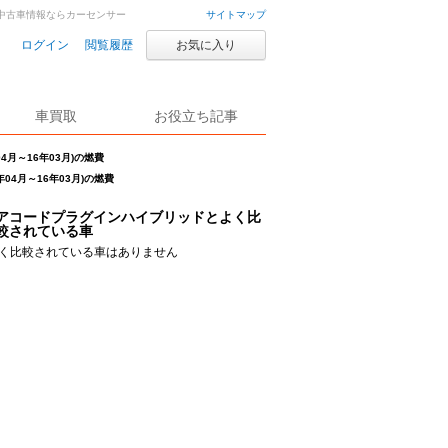
車・中古車情報ならカーセンサー
サイトマップ
ログイン
閲覧履歴
お気に入り
車買取
お役立ち記事
4月～16年03月)の燃費
04月～16年03月)の燃費
アコードプラグインハイブリッドとよく比
較されている車
く比較されている車はありません