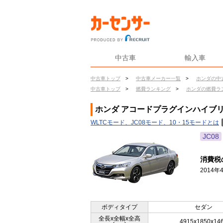
中古車
輸入車
中古車トップ
>
中古車メーカー一覧
>
ホンダの中
中古車トップ
>
燃費ランキング
>
ホンダの燃費ラ
ホンダ アコードプラグインハイブリッ
WLTCモード、JC08モード、10・15モードとは
JC08
消費税
2014
ボディタイプ
セダン
全長x全幅x全高
4915x1850x14