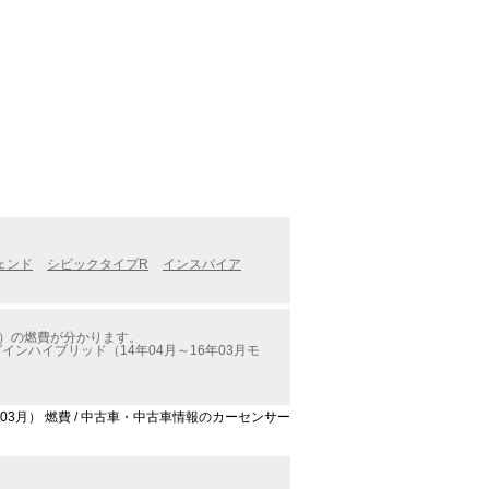
ェンド
シビックタイプR
インスパイア
ル）の燃費が分かります。
ハイブリッド（14年04月～16年03月モ
03月） 燃費 / 中古車・中古車情報のカーセンサー