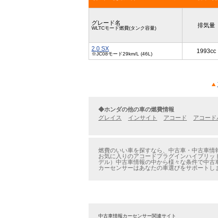
グレード名
排気量
WLTCモード燃費(タンク容量)
2.0 SX
1993cc
※JC08モード29km/L (46L)
◆ホンダの他の車の燃費情報
グレイス
インサイト
アコード
アコード
燃費のいい車を探すなら、中古車・中古車情報
お気に入りのアコードプラグインハイブリッド
デル）中古車情報の中から様々な条件で中古
カーセンサーはあなたの車選びをサポートし
中古車情報カーセンサー関連サイト