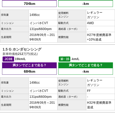
704km
-km
レギュラー
使用燃料
1496cc
排気量
エンジン
ガソリン
インパネCVT
4WD
ミッション
駆動方式
131ps/6600rpm
-
最大出力
過給器（ターボ）
2016年09月～201
H27年度燃費基準
生産期間
燃費性能
9年09月
+10%達成
1.5 G ホンダセンシング
新車時価格
212
万円(税込)
JC08
19km/L
10・15
-km/L
満タンでどこまで走る？
満タンでどこまで走る？
684km
-km
レギュラー
使用燃料
1496cc
排気量
エンジン
ガソリン
インパネCVT
FF
ミッション
駆動方式
131ps/6600rpm
-
最大出力
過給器（ターボ）
2016年09月～201
H32年度燃費基準
生産期間
燃費性能
9年09月
達成