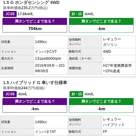
1.5 G ホンダセンシング 4WD
新車時価格
235.2
万円(税込)
JC08
17.6km/L
10・15
-km/L
満タンでどこまで走る？
満タンでどこまで走る？
704km
-km
レギュラー
使用燃料
1496cc
排気量
エンジン
ガソリン
インパネCVT
4WD
ミッション
駆動方式
131ps/6600rpm
-
最大出力
過給器（ターボ）
2016年09月～201
H27年度燃費基準
生産期間
燃費性能
9年09月
+10%達成
1.5 ハイブリッド G 車いす仕様車
新車時価格
244
万円(税抜)
JC08
-km/L
10・15
-km/L
満タンでどこまで走る？
満タンでどこまで走る？
-km
-km
レギュラー
使用燃料
1496cc
排気量
エンジン
ハイブリッド
インパネ7AT
FF
ミッション
駆動方式