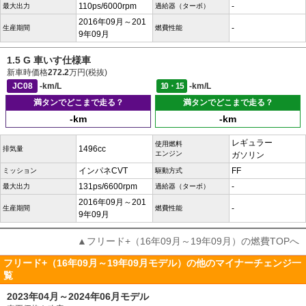
110ps/6000rpm
-
最大出力
過給器（ターボ）
2016年09月～201
-
生産期間
燃費性能
9年09月
1.5 G 車いす仕様車
新車時価格
272.2
万円(税抜)
JC08
-km/L
10・15
-km/L
満タンでどこまで走る？
満タンでどこまで走る？
-km
-km
レギュラー
使用燃料
1496cc
排気量
エンジン
ガソリン
インパネCVT
FF
ミッション
駆動方式
131ps/6600rpm
-
最大出力
過給器（ターボ）
2016年09月～201
-
生産期間
燃費性能
9年09月
▲フリード+（16年09月～19年09月）の燃費TOPへ
フリード+（16年09月～19年09月モデル）の他のマイナーチェンジ一
覧
2023年04月～2024年06月モデル