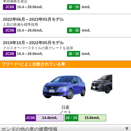
車両価格を改定
JC08
16.4～28.0km/L
10・15
-km/L
2022年06月～2023年03月モデル
人気の装備を標準採用
JC08
16.4～28.0km/L
10・15
-km/L
2019年10月～2022年05月モデル
クロスオーバースタイルの新グレードを追加
JC08
16.4～28.0km/L
10・15
-km/L
フリード+とよく比較されている車
日産
ノート
JC08
14.4km/L
10・15
15.6km/L
ホンダの他の車の燃費情報