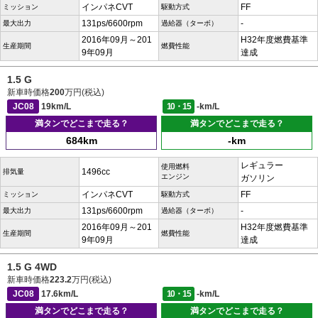
インパネCVT
FF
ミッション
駆動方式
131ps/6600rpm
-
最大出力
過給器（ターボ）
2016年09月～201
H32年度燃費基準
生産期間
燃費性能
9年09月
達成
1.5 G
新車時価格
200
万円(税込)
JC08
19km/L
10・15
-km/L
満タンでどこまで走る？
満タンでどこまで走る？
684km
-km
レギュラー
使用燃料
1496cc
排気量
エンジン
ガソリン
インパネCVT
FF
ミッション
駆動方式
131ps/6600rpm
-
最大出力
過給器（ターボ）
2016年09月～201
H32年度燃費基準
生産期間
燃費性能
9年09月
達成
1.5 G 4WD
新車時価格
223.2
万円(税込)
JC08
17.6km/L
10・15
-km/L
満タンでどこまで走る？
満タンでどこまで走る？