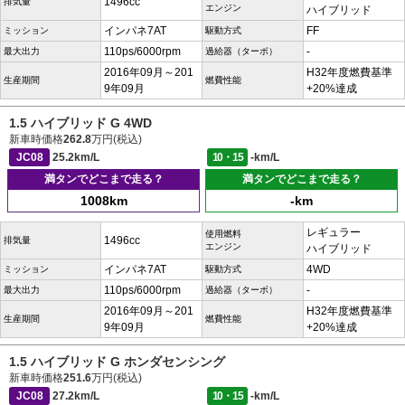
1496cc
排気量
エンジン
ハイブリッド
インパネ7AT
FF
ミッション
駆動方式
110ps/6000rpm
-
最大出力
過給器（ターボ）
2016年09月～201
H32年度燃費基準
生産期間
燃費性能
9年09月
+20%達成
1.5 ハイブリッド G 4WD
新車時価格
262.8
万円(税込)
JC08
25.2km/L
10・15
-km/L
満タンでどこまで走る？
満タンでどこまで走る？
1008km
-km
レギュラー
使用燃料
1496cc
排気量
エンジン
ハイブリッド
インパネ7AT
4WD
ミッション
駆動方式
110ps/6000rpm
-
最大出力
過給器（ターボ）
2016年09月～201
H32年度燃費基準
生産期間
燃費性能
9年09月
+20%達成
1.5 ハイブリッド G ホンダセンシング
新車時価格
251.6
万円(税込)
JC08
27.2km/L
10・15
-km/L