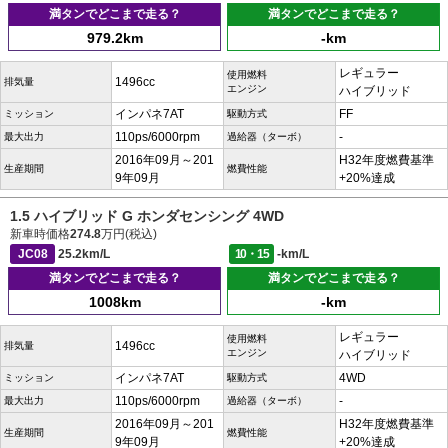
満タンでどこまで走る？
満タンでどこまで走る？
979.2km
-km
レギュラー
使用燃料
1496cc
排気量
エンジン
ハイブリッド
インパネ7AT
FF
ミッション
駆動方式
110ps/6000rpm
-
最大出力
過給器（ターボ）
2016年09月～201
H32年度燃費基準
生産期間
燃費性能
9年09月
+20%達成
1.5 ハイブリッド G ホンダセンシング 4WD
新車時価格
274.8
万円(税込)
JC08
25.2km/L
10・15
-km/L
満タンでどこまで走る？
満タンでどこまで走る？
1008km
-km
レギュラー
使用燃料
1496cc
排気量
エンジン
ハイブリッド
インパネ7AT
4WD
ミッション
駆動方式
110ps/6000rpm
-
最大出力
過給器（ターボ）
2016年09月～201
H32年度燃費基準
生産期間
燃費性能
9年09月
+20%達成