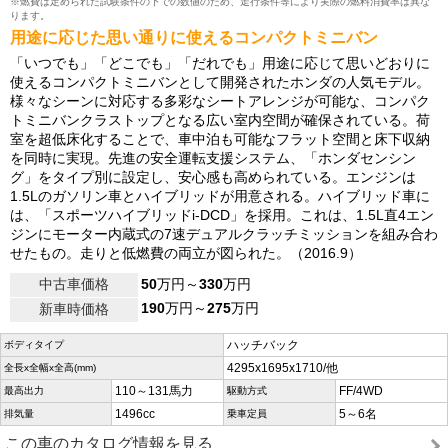
※燃費は定められた試験条件の下での数値のため、走行条件等により実際の燃料消費率は異な
ります。
用途に応じた思い通りに使えるコンパクトミニバン
「いつでも」「どこでも」「だれでも」用途に応じて思いどおりに
使えるコンパクトミニバンとして開発されたホンダの人気モデル。
様々なシーンに対応する多彩なシートアレンジが可能な、コンパク
トミニバンクラストップとなる広い室内空間が確保されている。荷
室を超低床化することで、車中泊も可能なフラット空間と床下収納
を同時に実現。先進の安全運転支援システム、「ホンダセンシン
グ」をタイプ別に設定し、安心感も高められている。エンジンは
1.5Lのガソリン車とハイブリッドが用意される。ハイブリッド車に
は、「スポーツハイブリッドi-DCD」を採用。これは、1.5L直4エン
ジンにモーター内蔵式の7速デュアルクラッチミッションを組み合わ
せたもの。走りと低燃費の両立が図られた。（2016.9）
中古車価格
50
万円～
330
万円
190
万円～
275
万円
新車時価格
ハッチバック
ボディタイプ
4295x1695x1710/他
全長x全幅x全高(mm)
110～131馬力
FF/4WD
最高出力
駆動方式
1496cc
5～6名
排気量
乗車定員
この車のカタログ情報を見る