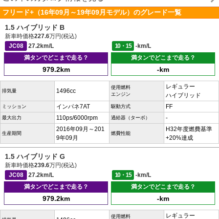
フリード+（16年09月～19年09月モデル）のグレード一覧
1.5 ハイブリッド B
新車時価格
227.6
万円(税込)
JC08
27.2km/L
10・15
-km/L
満タンでどこまで走る？
満タンでどこまで走る？
979.2km
-km
レギュラー
使用燃料
1496cc
排気量
エンジン
ハイブリッド
インパネ7AT
FF
ミッション
駆動方式
110ps/6000rpm
-
最大出力
過給器（ターボ）
2016年09月～201
H32年度燃費基準
生産期間
燃費性能
9年09月
+20%達成
1.5 ハイブリッド G
新車時価格
239.6
万円(税込)
JC08
27.2km/L
10・15
-km/L
満タンでどこまで走る？
満タンでどこまで走る？
979.2km
-km
レギュラー
使用燃料