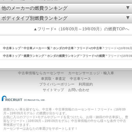
他のメーカーの燃費ランキング
ボディタイプ別燃費ランキング
▲フリード+（16年09月～19年09月）の燃費TOPへ
中古車トップ
中古車メーカー一覧
ホンダの中古車
フリード+の中古車
フリード+(16年09
中古車トップ
燃費ランキング
ホンダの燃費ランキング
フリード+の燃費
フリード+(16年0
中古車情報ならカーセンサー
カーセンサーエッジ・輸入車
車買取・車査定
中古車リース
プライバシーポリシー
利用規約
サイトマップ
お問い合わせ
燃費のいい車を探すなら、中古車・中古車情報のカーセンサー！フリード+（16年09
月～19年09月モデル）の燃費が分かります。
お気に入りのフリード+モデルやグレードを見つけたら、お得・納得の中古車探し。豊
富なフリード+（16年09月～19年09月モデル）中古車情報の中から様々な条件で中古
車検索ができます。
カーセンサーはあなたの車選びをサポートします！