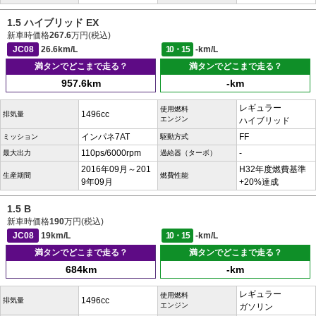
1.5 ハイブリッド EX
新車時価格
267.6
万円(税込)
JC08
26.6km/L
10・15
-km/L
満タンでどこまで走る？
満タンでどこまで走る？
957.6km
-km
レギュラー
使用燃料
1496cc
排気量
エンジン
ハイブリッド
インパネ7AT
FF
ミッション
駆動方式
110ps/6000rpm
-
最大出力
過給器（ターボ）
2016年09月～201
H32年度燃費基準
生産期間
燃費性能
9年09月
+20%達成
1.5 B
新車時価格
190
万円(税込)
JC08
19km/L
10・15
-km/L
満タンでどこまで走る？
満タンでどこまで走る？
684km
-km
レギュラー
使用燃料
1496cc
排気量
エンジン
ガソリン