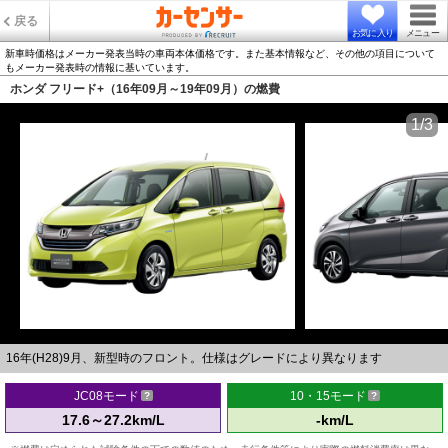
戻る
お気に入り
メニュー
新車時価格はメーカー発表当時の車両本体価格です。また基本情報など、その他の項目について
もメーカー発表時の情報に基いています。
ホンダ フリード+（16年09月～19年09月）の燃費
1/3
16年(H28)9月、新型時のフロント。仕様はグレードにより異なります
JC08モード
10・15モード
17.6～27.2km/L
-km/L