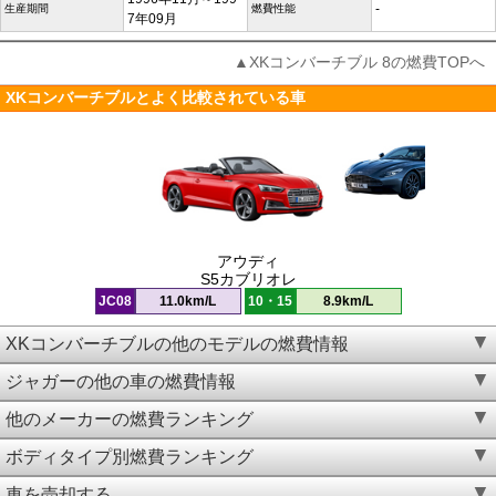
-
生産期間
燃費性能
7年09月
▲XKコンバーチブル 8の燃費TOPへ
XKコンバーチブルとよく比較されている車
アウディ
S5カブリオレ
JC08
11.0km/L
10・15
8.9km/L
XKコンバーチブルの他のモデルの燃費情報
ジャガーの他の車の燃費情報
他のメーカーの燃費ランキング
ボディタイプ別燃費ランキング
車を売却する