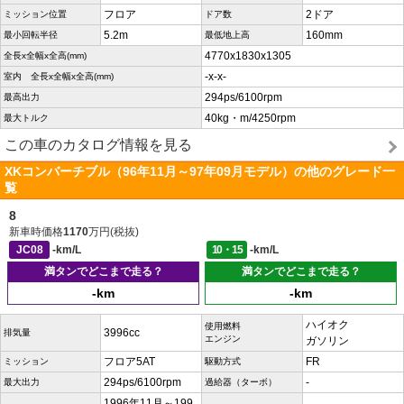
フロア
2ドア
ミッション位置
ドア数
5.2m
160mm
最小回転半径
最低地上高
4770x1830x1305
全長x全幅x全高(mm)
-x-x-
室内 全長x全幅x全高(mm)
294ps/6100rpm
最高出力
40kg・m/4250rpm
最大トルク
この車のカタログ情報を見る
XKコンバーチブル（96年11月～97年09月モデル）の他のグレード一
覧
8
新車時価格
1170
万円(税抜)
JC08
-km/L
10・15
-km/L
満タンでどこまで走る？
満タンでどこまで走る？
-km
-km
ハイオク
使用燃料
3996cc
排気量
エンジン
ガソリン
フロア5AT
FR
ミッション
駆動方式
294ps/6100rpm
-
最大出力
過給器（ターボ）
1996年11月～199