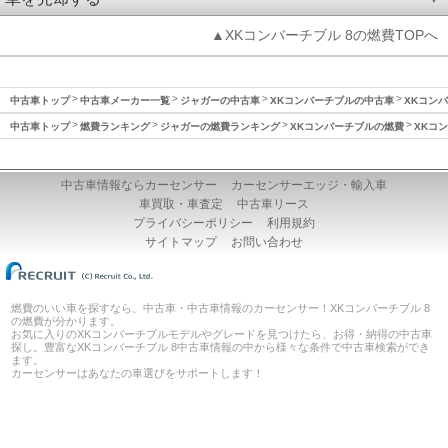
▲XKコンバーチブル 8の燃費TOPへ
中古車トップ
中古車メーカー一覧
ジャガーの中古車
XKコンバーチブルの中古車
XKコンバ
中古車トップ
燃費ランキング
ジャガーの燃費ランキング
XKコンバーチブルの燃費
XKコン
中古車情報ならカーセンサー
カーセンサーエッジ・輸入車
車買取・車査定
中古車リース
プライバシーポリシー
利用規約
サイトマップ
お問い合わせ
燃費のいい車を探すなら、中古車・中古車情報のカーセンサー！XKコンバーチブル 8
の燃費が分かります。
お気に入りのXKコンバーチブルモデルやグレードを見つけたら、お得・納得の中古車
探し。豊富なXKコンバーチブル 8中古車情報の中から様々な条件で中古車検索ができ
ます。
カーセンサーはあなたの車選びをサポートします！