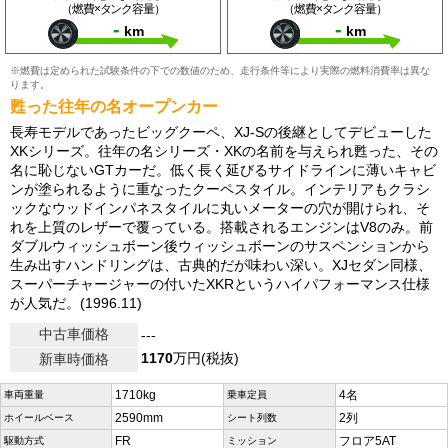
（燃費×タンク容量）
（燃費×タンク容量）
-
-
km
km
※燃費は定められた試験条件の下での数値のため、走行条件等により実際の燃料消費率は異な
ります。
甦った往年の名オープンカー
長寿モデルであったビッグクーペ、XJ-Sの後継としてデビューした
XKシリーズ。往年の名シリーズ・XKの名前を与えられ甦った、その
名に恥じないGTカーだ。低く長く延びるサイドラインに薄いキャビ
ンが塗られるように重なったクーペスタイル。インテリアもクラシ
ックなウッドインパネスタイルに丸いメーターの穴が開けられ、そ
れを上質のレザーで覆っている。搭載されるエンジンはV8のみ。前
ダブルウィッシュボーン後ウィッシュボーンのサスペンションから
生み出すハンドリングは、古典的だが味わい深い。XJセダン同様、
スーパーチャージャーの付いたXKRというハイパフォーマンス仕様
が人気だ。(1996.11)
中古車価格
---
1170
万円(税抜)
新車時価格
1710kg
4名
車両重量
乗車定員
2590mm
2列
ホイールベース
シート列数
FR
フロア5AT
駆動方式
ミッション