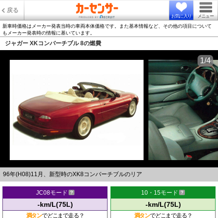
戻る
お気に入り
メニュー
新車時価格はメーカー発表当時の車両本体価格です。また基本情報など、その他の項目について
もメーカー発表時の情報に基いています。
ジャガー XKコンバーチブル 8の燃費
1/4
96年(H08)11月、新型時のXK8コンバーチブルのリア
JC08モード
10・15モード
-km/L(75L)
-km/L(75L)
満タン
でどこまで走る？
満タン
でどこまで走る？