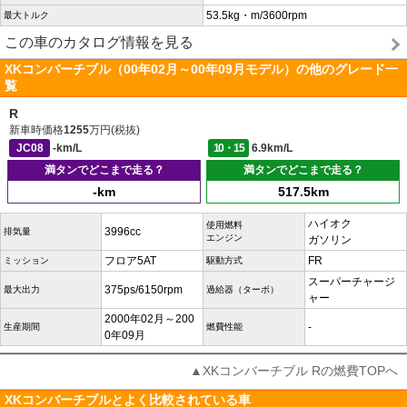
53.5kg・m/3600rpm
最大トルク
この車のカタログ情報を見る
XKコンバーチブル（00年02月～00年09月モデル）の他のグレード一
覧
R
新車時価格
1255
万円(税抜)
JC08
-km/L
10・15
6.9km/L
満タンでどこまで走る？
満タンでどこまで走る？
-km
517.5km
ハイオク
使用燃料
3996cc
排気量
エンジン
ガソリン
フロア5AT
FR
ミッション
駆動方式
スーパーチャージ
375ps/6150rpm
最大出力
過給器（ターボ）
ャー
2000年02月～200
-
生産期間
燃費性能
0年09月
▲XKコンバーチブル Rの燃費TOPへ
XKコンバーチブルとよく比較されている車