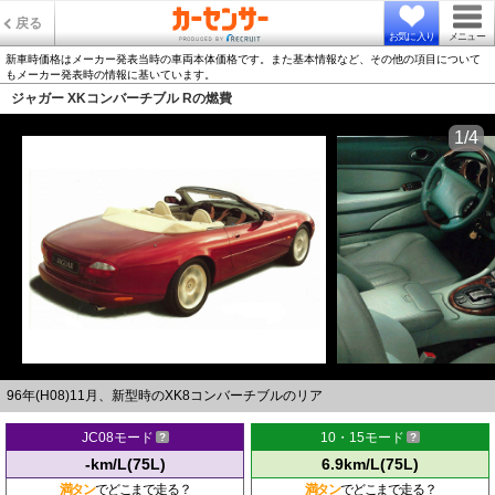
戻る
お気に入り
メニュー
新車時価格はメーカー発表当時の車両本体価格です。また基本情報など、その他の項目について
もメーカー発表時の情報に基いています。
ジャガー XKコンバーチブル Rの燃費
1/4
96年(H08)11月、新型時のXK8コンバーチブルのリア
JC08モード
10・15モード
-km/L(75L)
6.9km/L(75L)
満タン
でどこまで走る？
満タン
でどこまで走る？