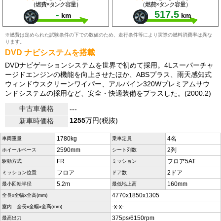
（燃費×タンク容量）
（燃費×タンク容量）
-
517.5
km
km
※燃費は定められた試験条件の下での数値のため、走行条件等により実際の燃料消費率は異な
ります。
DVD ナビシステムを搭載
DVDナビゲーションシステムを世界で初めて採用。4Lスーパーチャ
ージドエンジンの機能を向上させたほか、ABSプラス、雨天感知式
ウィンドウスクリーンワイパー、アルパイン320Wプレミアムサウ
ンドシステムの採用など、安全・快適装備をプラスした。(2000.2)
中古車価格
---
1255
万円(税抜)
新車時価格
1780kg
4名
車両重量
乗車定員
2590mm
2列
ホイールベース
シート列数
FR
フロア5AT
駆動方式
ミッション
フロア
2ドア
ミッション位置
ドア数
5.2m
160mm
最小回転半径
最低地上高
4770x1850x1305
全長x全幅x全高(mm)
-x-x-
室内 全長x全幅x全高(mm)
375ps/6150rpm
最高出力