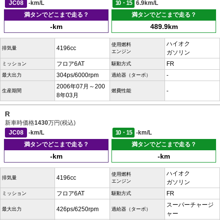
JC08
-km/L
10・15
6.9km/L
満タンでどこまで走る？
満タンでどこまで走る？
-km
489.9km
ハイオク
使用燃料
4196cc
排気量
エンジン
ガソリン
フロア6AT
FR
ミッション
駆動方式
304ps/6000rpm
-
最大出力
過給器（ターボ）
2006年07月～200
-
生産期間
燃費性能
8年03月
R
新車時価格
1430
万円(税込)
JC08
-km/L
10・15
-km/L
満タンでどこまで走る？
満タンでどこまで走る？
-km
-km
ハイオク
使用燃料
4196cc
排気量
エンジン
ガソリン
フロア6AT
FR
ミッション
駆動方式
スーパーチャージ
426ps/6250rpm
最大出力
過給器（ターボ）
ャー