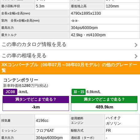
5.3m
120mm
最小回転半径
最低地上高
4790x1895x1330
全長x全幅x全高(mm)
-x-x-
室内 全長x全幅x全高(mm)
304ps/6000rpm
最高出力
42.9kg・m/4100rpm
最大トルク
この車のカタログ情報を見る
この車の相場を見る
XKコンバーチブル（06年07月～08年03月モデル）の他のグレード一
覧
コンテンポラリー
新車時価格
1280
万円(税込)
JC08
-km/L
10・15
6.9km/L
満タンでどこまで走る？
満タンでどこまで走る？
-km
489.9km
ハイオク
使用燃料
4196cc
排気量
エンジン
ガソリン
フロア6AT
FR
ミッション
駆動方式
304ps/6000rpm
-
最大出力
過給器（ターボ）