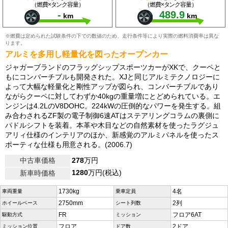
（燃費×タンク容量）
（燃費×タンク容量）
-
489.9
km
km
※燃費は定められた試験条件の下での数値のため、走行条件等により実際の燃料消費率は異な
ります。
アルミを多用し軽量化を図ったオープンカー
ジャガーブランドのフラッグシップスポーツカーがXKで、クーペと
もにコンバーチブルも開発された。XJと同じアルミテクノロジーに
よって大幅な軽量化と剛性アップが図られ、コンバーチブルであり
ながらクーペに対してわずか40kgの重量増にとどめられている。エ
ンジンは4.2LのV8DOHC。224kWの圧倒的なパワーを発生する。組
み合わされるZF製の電子制御6速ATはステアリングコラムの裏側に
パドルシフトを装着。本革や木目などの自然素材を使ったラグジュ
アリィ仕様のインテリアのほか、新感覚のアルミパネルを使ったス
ポーティな仕様も用意される。(2006.7)
中古車価格
278
万円
1280
万円(税込)
新車時価格
1730kg
4名
車両重量
乗車定員
2750mm
2列
ホイールベース
シート列数
FR
フロア6AT
駆動方式
ミッション
フロア
2ドア
ミッション位置
ドア数