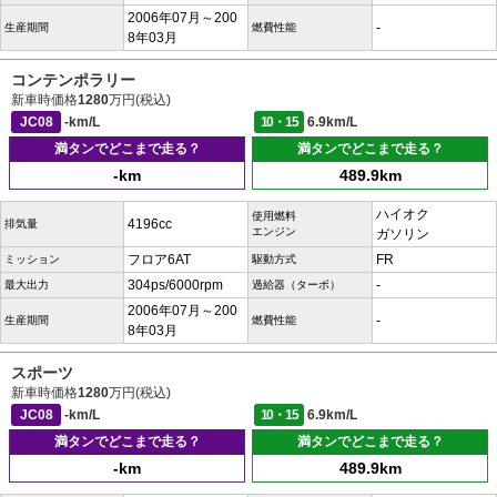
2006年07月～200
-
生産期間
燃費性能
8年03月
コンテンポラリー
新車時価格
1280
万円(税込)
JC08
-km/L
10・15
6.9km/L
満タンでどこまで走る？
満タンでどこまで走る？
-km
489.9km
ハイオク
使用燃料
4196cc
排気量
エンジン
ガソリン
フロア6AT
FR
ミッション
駆動方式
304ps/6000rpm
-
最大出力
過給器（ターボ）
2006年07月～200
-
生産期間
燃費性能
8年03月
スポーツ
新車時価格
1280
万円(税込)
JC08
-km/L
10・15
6.9km/L
満タンでどこまで走る？
満タンでどこまで走る？
-km
489.9km