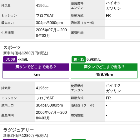
ハイオク
使用燃料
4196cc
排気量
エンジン
ガソリン
フロア6AT
FR
ミッション
駆動方式
304ps/6000rpm
-
最大出力
過給器（ターボ）
2006年07月～200
-
生産期間
燃費性能
8年03月
スポーツ
新車時価格
1280
万円(税込)
JC08
-km/L
10・15
6.9km/L
満タンでどこまで走る？
満タンでどこまで走る？
-km
489.9km
ハイオク
使用燃料
4196cc
排気量
エンジン
ガソリン
フロア6AT
FR
ミッション
駆動方式
304ps/6000rpm
-
最大出力
過給器（ターボ）
2006年07月～200
-
生産期間
燃費性能
8年03月
ラグジュアリー
新車時価格
1280
万円(税込)