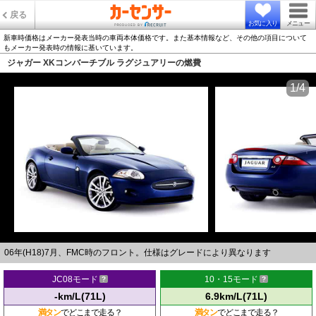
戻る
お気に入り
メニュー
新車時価格はメーカー発表当時の車両本体価格です。また基本情報など、その他の項目について
もメーカー発表時の情報に基いています。
ジャガー XKコンバーチブル ラグジュアリーの燃費
1/4
06年(H18)7月、FMC時のフロント。仕様はグレードにより異なります
JC08モード
10・15モード
-km/L(71L)
6.9km/L(71L)
満タン
でどこまで走る？
満タン
でどこまで走る？