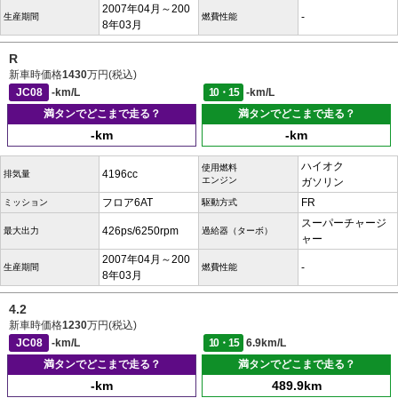
2007年04月～200
-
生産期間
燃費性能
8年03月
R
新車時価格
1430
万円(税込)
JC08
-km/L
10・15
-km/L
満タンでどこまで走る？
満タンでどこまで走る？
-km
-km
ハイオク
使用燃料
4196cc
排気量
エンジン
ガソリン
フロア6AT
FR
ミッション
駆動方式
スーパーチャージ
426ps/6250rpm
最大出力
過給器（ターボ）
ャー
2007年04月～200
-
生産期間
燃費性能
8年03月
4.2
新車時価格
1230
万円(税込)
JC08
-km/L
10・15
6.9km/L
満タンでどこまで走る？
満タンでどこまで走る？
-km
489.9km