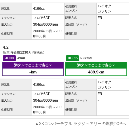
ハイオク
使用燃料
4196cc
排気量
エンジン
ガソリン
フロア6AT
FR
ミッション
駆動方式
304ps/6000rpm
-
最大出力
過給器（ターボ）
2006年08月～200
-
生産期間
燃費性能
8年03月
4.2
新車時価格
1230
万円(税込)
JC08
-km/L
10・15
6.9km/L
満タンでどこまで走る？
満タンでどこまで走る？
-km
489.9km
ハイオク
使用燃料
4196cc
排気量
エンジン
ガソリン
フロア6AT
FR
ミッション
駆動方式
304ps/6000rpm
-
最大出力
過給器（ターボ）
2006年08月～200
-
生産期間
燃費性能
8年03月
▲XKコンバーチブル ラグジュアリーの燃費TOPへ