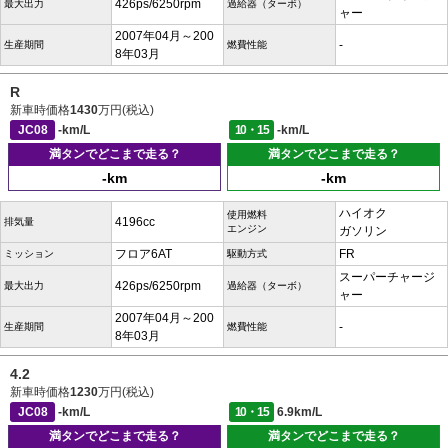
426ps/6250rpm
最大出力
過給器（ターボ）
ャー
2007年04月～200
-
生産期間
燃費性能
8年03月
R
新車時価格
1430
万円(税込)
JC08
-km/L
10・15
-km/L
満タンでどこまで走る？
満タンでどこまで走る？
-km
-km
ハイオク
使用燃料
4196cc
排気量
エンジン
ガソリン
フロア6AT
FR
ミッション
駆動方式
スーパーチャージ
426ps/6250rpm
最大出力
過給器（ターボ）
ャー
2007年04月～200
-
生産期間
燃費性能
8年03月
4.2
新車時価格
1230
万円(税込)
JC08
-km/L
10・15
6.9km/L
満タンでどこまで走る？
満タンでどこまで走る？