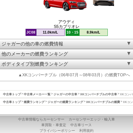
アウディ
S5カブリオレ
JC08
11.0km/L
10・15
8.9km/L
ジャガーの他の車の燃費情報
他のメーカーの燃費ランキング
ボディタイプ別燃費ランキング
▲XKコンバーチブル（06年07月～08年03月）の燃費TOPへ
中古車トップ
中古車メーカー一覧
ジャガーの中古車
XKコンバーチブルの中古車
XKコンバ
中古車トップ
燃費ランキング
ジャガーの燃費ランキング
XKコンバーチブルの燃費
XKコン
中古車情報ならカーセンサー
カーセンサーエッジ・輸入車
車買取・車査定
中古車リース
プライバシーポリシー
利用規約