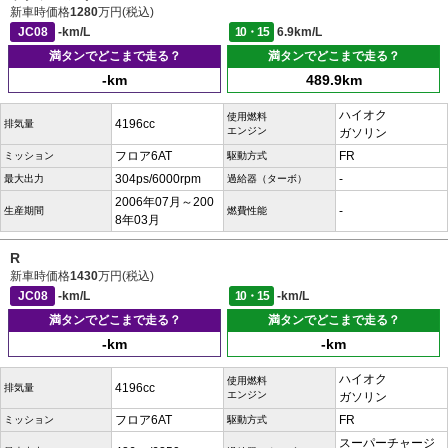
新車時価格
1280
万円(税込)
JC08
-km/L
10・15
6.9km/L
満タンでどこまで走る？
満タンでどこまで走る？
-km
489.9km
ハイオク
使用燃料
4196cc
排気量
エンジン
ガソリン
フロア6AT
FR
ミッション
駆動方式
304ps/6000rpm
-
最大出力
過給器（ターボ）
2006年07月～200
-
生産期間
燃費性能
8年03月
R
新車時価格
1430
万円(税込)
JC08
-km/L
10・15
-km/L
満タンでどこまで走る？
満タンでどこまで走る？
-km
-km
ハイオク
使用燃料
4196cc
排気量
エンジン
ガソリン
フロア6AT
FR
ミッション
駆動方式
スーパーチャージ