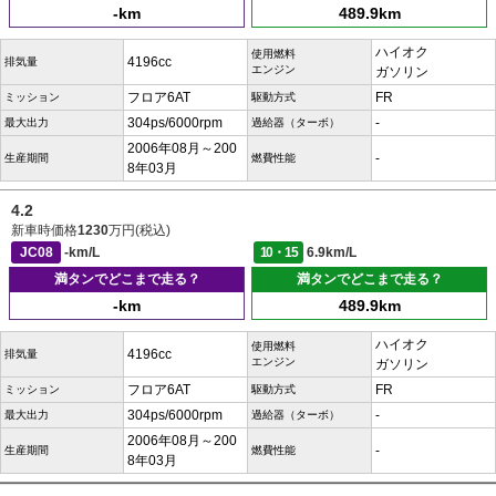
-km
489.9km
ハイオク
使用燃料
4196cc
排気量
エンジン
ガソリン
フロア6AT
FR
ミッション
駆動方式
304ps/6000rpm
-
最大出力
過給器（ターボ）
2006年08月～200
-
生産期間
燃費性能
8年03月
4.2
新車時価格
1230
万円(税込)
JC08
-km/L
10・15
6.9km/L
満タンでどこまで走る？
満タンでどこまで走る？
-km
489.9km
ハイオク
使用燃料
4196cc
排気量
エンジン
ガソリン
フロア6AT
FR
ミッション
駆動方式
304ps/6000rpm
-
最大出力
過給器（ターボ）
2006年08月～200
-
生産期間
燃費性能
8年03月