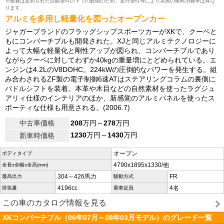
※燃費は定められた試験条件の下での数値のため、走行条件等により実際の燃料消費率は異な
ります。
アルミを多用し軽量化を図ったオープンカー
ジャガーブランドのフラッグシップスポーツカーがXKで、クーペと
もにコンバーチブルも開発された。XJと同じアルミテクノロジーに
よって大幅な軽量化と剛性アップが図られ、コンバーチブルであり
ながらクーペに対してわずか40kgの重量増にとどめられている。エ
ンジンは4.2LのV8DOHC。224kWの圧倒的なパワーを発生する。組
み合わされるZF製の電子制御6速ATはステアリングコラムの裏側に
パドルシフトを装着。本革や木目などの自然素材を使ったラグジュ
アリィ仕様のインテリアのほか、新感覚のアルミパネルを使ったス
ポーティな仕様も用意される。(2006.7)
中古車価格
208
万円～
278
万円
1230
万円～
1430
万円
新車時価格
オープン
ボディタイプ
4790x1895x1330/他
全長x全幅x全高(mm)
304～426馬力
FR
最高出力
駆動方式
4196cc
4名
排気量
乗車定員
この車のカタログ情報を見る
XKコンバーチブル（06年07月～08年03月モデル）のグレード一覧