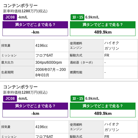
コンテンポラリー
新車時価格
1280
万円(税込)
JC08
-km/L
10・15
6.9km/L
満タンでどこまで走る？
満タンでどこまで走る？
-km
489.9km
ハイオク
使用燃料
4196cc
排気量
エンジン
ガソリン
フロア6AT
FR
ミッション
駆動方式
304ps/6000rpm
-
最大出力
過給器（ターボ）
2006年07月～200
-
生産期間
燃費性能
8年03月
コンテンポラリー
新車時価格
1280
万円(税込)
JC08
-km/L
10・15
6.9km/L
満タンでどこまで走る？
満タンでどこまで走る？
-km
489.9km
ハイオク
使用燃料
4196cc
排気量
エンジン
ガソリン
フロア6AT
FR
ミッション
駆動方式