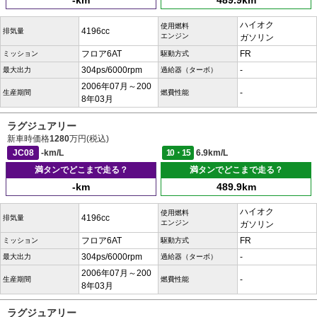
-km
489.9km
ハイオク
使用燃料
4196cc
排気量
エンジン
ガソリン
フロア6AT
FR
ミッション
駆動方式
304ps/6000rpm
-
最大出力
過給器（ターボ）
2006年07月～200
-
生産期間
燃費性能
8年03月
ラグジュアリー
新車時価格
1280
万円(税込)
JC08
-km/L
10・15
6.9km/L
満タンでどこまで走る？
満タンでどこまで走る？
-km
489.9km
ハイオク
使用燃料
4196cc
排気量
エンジン
ガソリン
フロア6AT
FR
ミッション
駆動方式
304ps/6000rpm
-
最大出力
過給器（ターボ）
2006年07月～200
-
生産期間
燃費性能
8年03月
ラグジュアリー