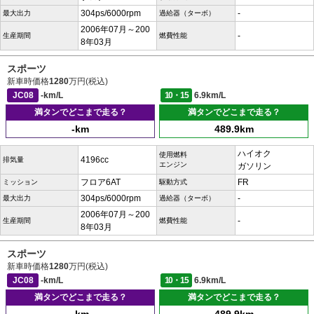
304ps/6000rpm
-
最大出力
過給器（ターボ）
2006年07月～200
-
生産期間
燃費性能
8年03月
スポーツ
新車時価格
1280
万円(税込)
JC08
-km/L
10・15
6.9km/L
満タンでどこまで走る？
満タンでどこまで走る？
-km
489.9km
ハイオク
使用燃料
4196cc
排気量
エンジン
ガソリン
フロア6AT
FR
ミッション
駆動方式
304ps/6000rpm
-
最大出力
過給器（ターボ）
2006年07月～200
-
生産期間
燃費性能
8年03月
スポーツ
新車時価格
1280
万円(税込)
JC08
-km/L
10・15
6.9km/L
満タンでどこまで走る？
満タンでどこまで走る？