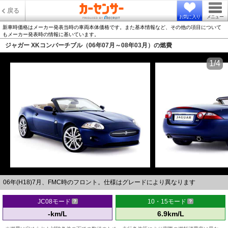
戻る
お気に入り
メニュー
新車時価格はメーカー発表当時の車両本体価格です。また基本情報など、その他の項目について
もメーカー発表時の情報に基いています。
ジャガー XKコンバーチブル（06年07月～08年03月）の燃費
1/4
06年(H18)7月、FMC時のフロント。仕様はグレードにより異なります
JC08モード
10・15モード
-km/L
6.9km/L