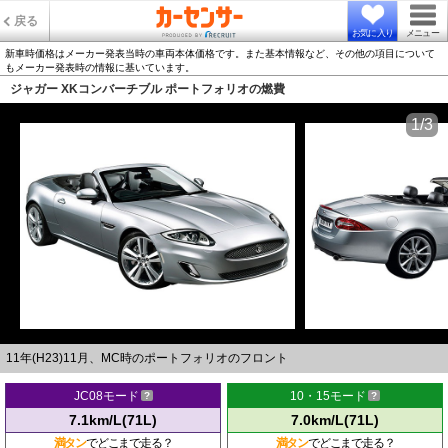
戻る
お気に入り
メニュー
新車時価格はメーカー発表当時の車両本体価格です。また基本情報など、その他の項目について
もメーカー発表時の情報に基いています。
ジャガー XKコンバーチブル ポートフォリオの燃費
1/3
11年(H23)11月、MC時のポートフォリオのフロント
JC08モード
10・15モード
7.1km/L(71L)
7.0km/L(71L)
満タン
でどこまで走る？
満タン
でどこまで走る？