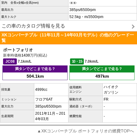
-x-x-
室内 全長x全幅x全高(mm)
385ps/6500rpm
最高出力
52.5kg・m/3500rpm
最大トルク
この車のカタログ情報を見る
XKコンバーチブル（11年11月～14年03月モデル）の他のグレード一
覧
ポートフォリオ
新車時価格
1430
万円(税込)
JC08
7.1km/L
10・15
7.0km/L
満タンでどこまで走る？
満タンでどこまで走る？
504.1km
497km
ハイオク
使用燃料
4999cc
排気量
エンジン
ガソリン
フロア6AT
FR
ミッション
駆動方式
385ps/6500rpm
-
最大出力
過給器（ターボ）
2011年11月～201
-
生産期間
燃費性能
4年03月
▲XKコンバーチブル ポートフォリオの燃費TOPへ