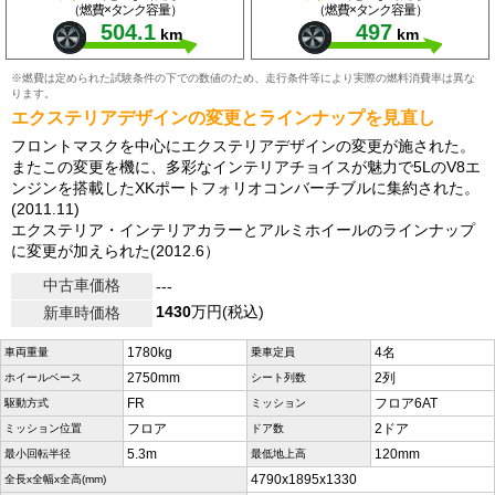
（燃費×タンク容量）
（燃費×タンク容量）
504.1
497
km
km
※燃費は定められた試験条件の下での数値のため、走行条件等により実際の燃料消費率は異な
ります。
エクステリアデザインの変更とラインナップを見直し
フロントマスクを中心にエクステリアデザインの変更が施された。
またこの変更を機に、多彩なインテリアチョイスが魅力で5LのV8エ
ンジンを搭載したXKポートフォリオコンバーチブルに集約された。
(2011.11)
エクステリア・インテリアカラーとアルミホイールのラインナップ
に変更が加えられた(2012.6）
中古車価格
---
1430
万円(税込)
新車時価格
1780kg
4名
車両重量
乗車定員
2750mm
2列
ホイールベース
シート列数
FR
フロア6AT
駆動方式
ミッション
フロア
2ドア
ミッション位置
ドア数
5.3m
120mm
最小回転半径
最低地上高
4790x1895x1330
全長x全幅x全高(mm)