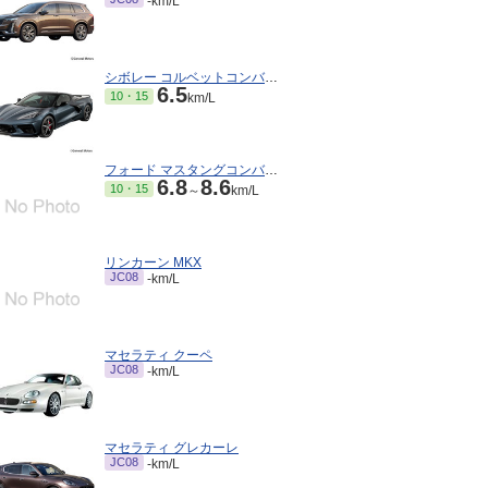
-km/L
シボレー コルベットコンバーチブル
6.5
10・15
km/L
フォード マスタングコンバーチブル
6.8
8.6
10・15
～
km/L
リンカーン MKX
JC08
-km/L
マセラティ クーペ
JC08
-km/L
マセラティ グレカーレ
JC08
-km/L