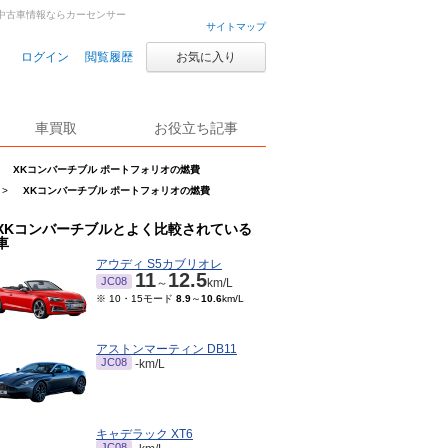
・中古車情報ならカーセンサー
サイトマップ
ログイン
閲覧履歴
お気に入り
車買取
お役立ち記事
XKコンバーチブル ポートフォリオの燃費
>
XKコンバーチブル ポートフォリオの燃費
XKコンバーチブルとよく比較されている
車
アウディ S5カブリオレ
11
12.5
JC08
～
km/L
※ 10・15モード
8.9
～
10.6
km/L
アストンマーティン DB11
JC08
-km/L
キャデラック XT6
JC08