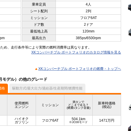
乗車定員
4人
シート配列
2列
ミッション
フロア6AT
ドア数
2ドア
最低地上高
120mm
rpm
最高出力
385ps/6500rpm
のため、走行条件等により実際の燃料消費率は異なります。
XKコンバーチブル ポートフォリオのカタログ情報を見る
XKコンバーチブル ポートフォリオの燃費・トップヘ
03月モデル）の他のグレード
価格
駆動方式/最大出力/過給器/生産期間/燃費性能
満タンで
使用燃料
新車時価格
ミッション
どこまで走る？
エンジン
(税込)
(燃費xタンク容量)
ハイオク
504.1km
フロア6AT
1471
万円
ガソリン
※JC08モード