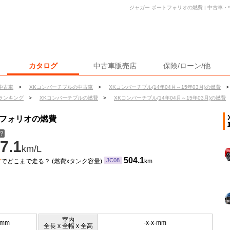
ジャガー ポートフォリオの燃費 | 中古車
カタログ
中古車販売店
保険/ローン/他
中古車
>
XKコンバーチブルの中古車
>
XKコンバーチブル(14年04月～15年03月)の燃費
>
ランキング
>
XKコンバーチブルの燃費
>
XKコンバーチブル(14年04月～15年03月)の燃費
トフォリオの燃費
？
7.1
km/L
ン
504.1
JC08
でどこまで走る？ (燃費xタンク容量)
km
室内
0mm
-x-x-mm
全長 x 全幅 x 全高