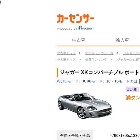
{
中古車
輸入車
中古車トップ
>
中古車メーカー一覧
>
ジャガーの
中古車トップ
>
燃費ランキング
>
ジャガーの燃費
ジャガー XKコンバーチブル ポー
WLTCモード、JC08モード、10・15モードとは
JC08
満タ
全長 x 全幅 x 全高
4790x1895x133