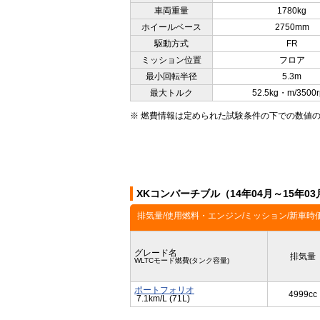
車両重量
1780kg
ホイールベース
2750mm
駆動方式
FR
ミッション位置
フロア
最小回転半径
5.3m
最大トルク
52.5kg・m/3500
※ 燃費情報は定められた試験条件の下での数値
XKコンバーチブル（14年04月～15年
排気量/使用燃料・エンジン/ミッション/新車時
グレード名
排気量
WLTCモード燃費(タンク容量)
ポートフォリオ
4999cc
7.1km/L (71L)