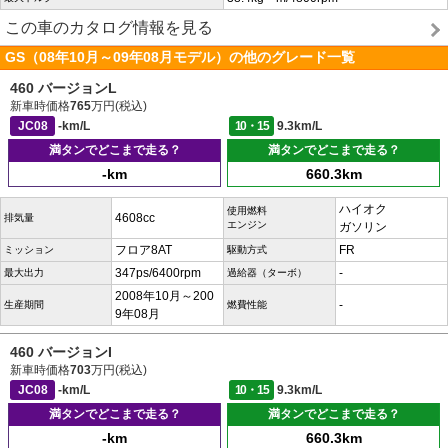
この車のカタログ情報を見る
GS（08年10月～09年08月モデル）の他のグレード一覧
460 バージョンL
新車時価格
765
万円(税込)
JC08
-km/L
10・15
9.3km/L
満タンでどこまで走る？
満タンでどこまで走る？
-km
660.3km
ハイオク
使用燃料
4608cc
排気量
エンジン
ガソリン
フロア8AT
FR
ミッション
駆動方式
347ps/6400rpm
-
最大出力
過給器（ターボ）
2008年10月～200
-
生産期間
燃費性能
9年08月
460 バージョンI
新車時価格
703
万円(税込)
JC08
-km/L
10・15
9.3km/L
満タンでどこまで走る？
満タンでどこまで走る？
-km
660.3km