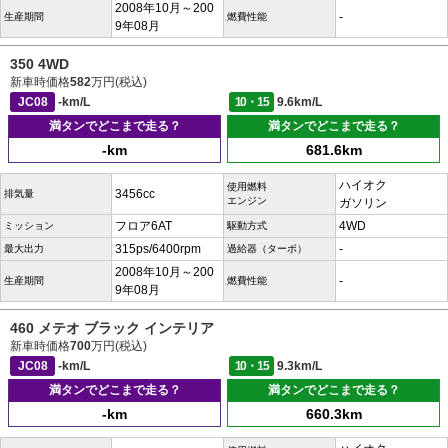
2008年10月～200
-
生産期間
燃費性能
9年08月
350 4WD
新車時価格
582
万円(税込)
JC08
-km/L
10・15
9.6km/L
満タンでどこまで走る？
満タンでどこまで走る？
-km
681.6km
ハイオク
使用燃料
3456cc
排気量
エンジン
ガソリン
フロア6AT
4WD
ミッション
駆動方式
315ps/6400rpm
-
最大出力
過給器（ターボ）
2008年10月～200
-
生産期間
燃費性能
9年08月
460 メテオ ブラック インテリア
新車時価格
700
万円(税込)
JC08
-km/L
10・15
9.3km/L
満タンでどこまで走る？
満タンでどこまで走る？
-km
660.3km