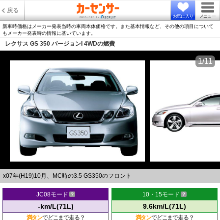
戻る
お気に入り
メニュー
新車時価格はメーカー発表当時の車両本体価格です。また基本情報など、その他の項目について
もメーカー発表時の情報に基いています。
レクサス GS 350 バージョンI 4WDの燃費
1/11
x07年(H19)10月、MC時の3.5 GS350のフロント
JC08モード
10・15モード
-km/L(71L)
9.6km/L(71L)
満タン
でどこまで走る？
満タン
でどこまで走る？