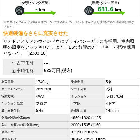
（燃費×タンク容量）
（燃費×タンク容量）
-
681.6
km
km
※燃費は定められた試験条件の下での数値のため、走行条件等により実際の燃料消費率は異な
ります。
快適装備をさらに充実させた
リアドアとリアのウインドウにプライバシーガラスを採用、室内照
明の照度をアップさせた。また、LSで好評のカードキーが標準採用
となった。（2008.10）
中古車価格
---
623
万円(税込)
新車時価格
1740kg
5名
車両重量
乗車定員
2850mm
2列
ホイールベース
シート列数
4WD
フロア6AT
駆動方式
ミッション
フロア
4ドア
ミッション位置
ドア数
5.4m
145mm
最小回転半径
最低地上高
4850x1820x1435
全長x全幅x全高(mm)
2000x1535x1160
室内 全長x全幅x全高(mm)
315ps/6400rpm
最高出力
38.4kg・m/4800rpm
最大トルク