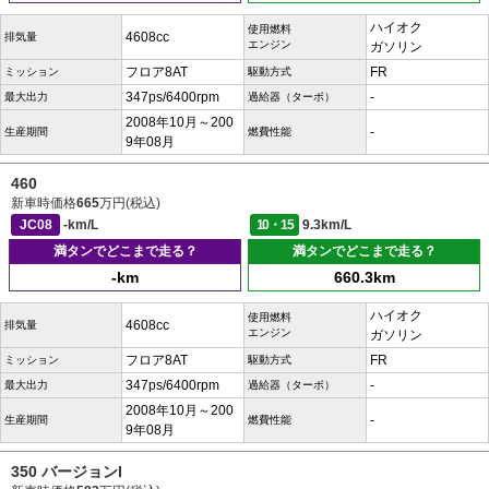
ハイオク
使用燃料
4608cc
排気量
エンジン
ガソリン
フロア8AT
FR
ミッション
駆動方式
347ps/6400rpm
-
最大出力
過給器（ターボ）
2008年10月～200
-
生産期間
燃費性能
9年08月
460
新車時価格
665
万円(税込)
JC08
-km/L
10・15
9.3km/L
満タンでどこまで走る？
満タンでどこまで走る？
-km
660.3km
ハイオク
使用燃料
4608cc
排気量
エンジン
ガソリン
フロア8AT
FR
ミッション
駆動方式
347ps/6400rpm
-
最大出力
過給器（ターボ）
2008年10月～200
-
生産期間
燃費性能
9年08月
350 バージョンI