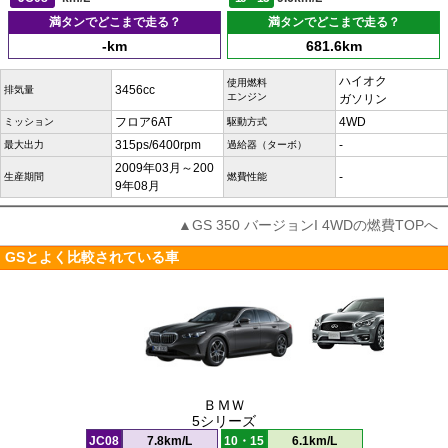
満タンでどこまで走る？
満タンでどこまで走る？
-km
681.6km
ハイオク
使用燃料
3456cc
排気量
エンジン
ガソリン
フロア6AT
4WD
ミッション
駆動方式
315ps/6400rpm
-
最大出力
過給器（ターボ）
2009年03月～200
-
生産期間
燃費性能
9年08月
▲GS 350 バージョンI 4WDの燃費TOPへ
GSとよく比較されている車
ＢＭＷ
5シリーズ
JC08
7.8km/L
10・15
6.1km/L