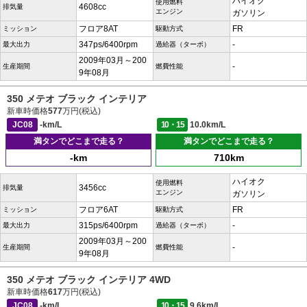
ハイオク
使用燃料
4608cc
排気量
エンジン
ガソリン
フロア8AT
FR
ミッション
駆動方式
347ps/6400rpm
-
最大出力
過給器（ターボ）
2009年03月～200
-
生産期間
燃費性能
9年08月
350 メテオ ブラック インテリア
新車時価格
577
万円(税込)
JC08
-km/L
10・15
10.0km/L
満タンでどこまで走る？
満タンでどこまで走る？
-km
710km
ハイオク
使用燃料
3456cc
排気量
エンジン
ガソリン
フロア6AT
FR
ミッション
駆動方式
315ps/6400rpm
-
最大出力
過給器（ターボ）
2009年03月～200
-
生産期間
燃費性能
9年08月
350 メテオ ブラック インテリア 4WD
新車時価格
617
万円(税込)
JC08
-km/L
10・15
9.6km/L