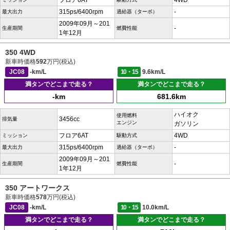
フロア6AT
4WD
315ps/6400rpm
-
最大出力
過給器（ターボ）
2009年09月～201
-
生産期間
燃費性能
1年12月
350 4WD
新車時価格
592
万円(税込)
JC08
-km/L
10・15
9.6km/L
満タンでどこまで走る？
満タンでどこまで走る？
-km
681.6km
ハイオク
使用燃料
3456cc
排気量
エンジン
ガソリン
フロア6AT
4WD
ミッション
駆動方式
315ps/6400rpm
-
最大出力
過給器（ターボ）
2009年09月～201
-
生産期間
燃費性能
1年12月
350 アートワークス
新車時価格
578
万円(税込)
JC08
-km/L
10・15
10.0km/L
満タンでどこまで走る？
満タンでどこまで走る？