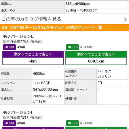
315ps/6400rpm
最高出力
38.4kg・m/4800rpm
最大トルク
この車のカタログ情報を見る
GS（09年09月～11年12月モデル）の他のグレード一覧
460 バージョンL
新車時価格
775
万円(税込)
JC08
-km/L
10・15
9.3km/L
満タンでどこまで走る？
満タンでどこまで走る？
-km
660.3km
ハイオク
使用燃料
4608cc
排気量
エンジン
ガソリン
フロア8AT
FR
ミッション
駆動方式
347ps/6400rpm
-
最大出力
過給器（ターボ）
2009年09月～201
-
生産期間
燃費性能
1年12月
460 バージョンI
新車時価格
713
万円(税込)
JC08
-km/L
10・15
9.3km/L