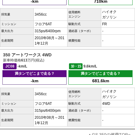
-km
710km
ハイオク
使用燃料
3456cc
排気量
エンジン
ガソリン
フロア6AT
FR
ミッション
駆動方式
315ps/6400rpm
-
最大出力
過給器（ターボ）
2010年08月～201
-
生産期間
燃費性能
1年12月
350 アートワークス 4WD
新車時価格
613
万円(税込)
JC08
-km/L
10・15
9.6km/L
満タンでどこまで走る？
満タンでどこまで走る？
-km
681.6km
ハイオク
使用燃料
3456cc
排気量
エンジン
ガソリン
フロア6AT
4WD
ミッション
駆動方式
315ps/6400rpm
-
最大出力
過給器（ターボ）
2010年08月～201
-
生産期間
燃費性能
1年12月
▲GS 350の燃費TOPへ