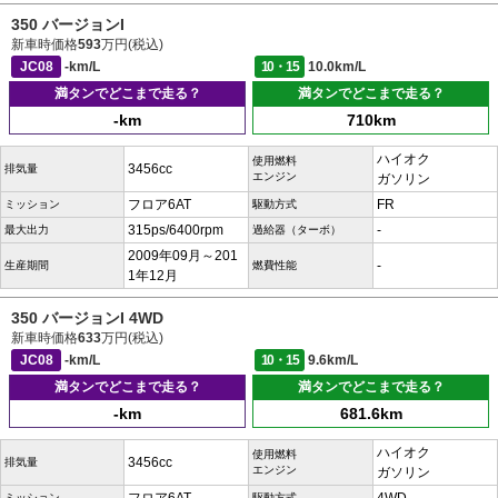
350 バージョンI
新車時価格
593
万円(税込)
JC08
-km/L
10・15
10.0km/L
満タンでどこまで走る？
満タンでどこまで走る？
-km
710km
ハイオク
使用燃料
3456cc
排気量
エンジン
ガソリン
フロア6AT
FR
ミッション
駆動方式
315ps/6400rpm
-
最大出力
過給器（ターボ）
2009年09月～201
-
生産期間
燃費性能
1年12月
350 バージョンI 4WD
新車時価格
633
万円(税込)
JC08
-km/L
10・15
9.6km/L
満タンでどこまで走る？
満タンでどこまで走る？
-km
681.6km
ハイオク
使用燃料
3456cc
排気量
エンジン
ガソリン
ミッション
駆動方式