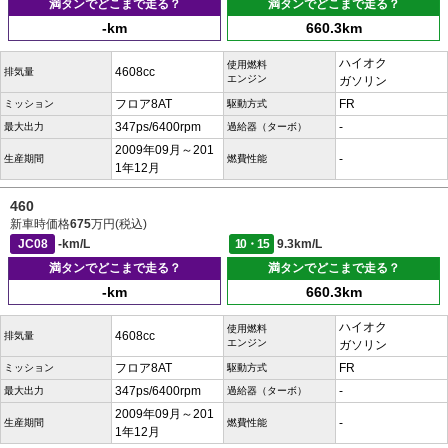
満タンでどこまで走る？
満タンでどこまで走る？
-km
660.3km
ハイオク
使用燃料
4608cc
排気量
エンジン
ガソリン
フロア8AT
FR
ミッション
駆動方式
347ps/6400rpm
-
最大出力
過給器（ターボ）
2009年09月～201
-
生産期間
燃費性能
1年12月
460
新車時価格
675
万円(税込)
JC08
-km/L
10・15
9.3km/L
満タンでどこまで走る？
満タンでどこまで走る？
-km
660.3km
ハイオク
使用燃料
4608cc
排気量
エンジン
ガソリン
フロア8AT
FR
ミッション
駆動方式
347ps/6400rpm
-
最大出力
過給器（ターボ）
2009年09月～201
-
生産期間
燃費性能
1年12月