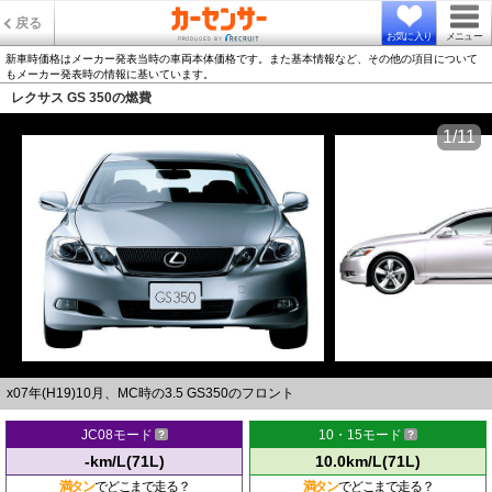
戻る
お気に入り
メニュー
新車時価格はメーカー発表当時の車両本体価格です。また基本情報など、その他の項目について
もメーカー発表時の情報に基いています。
レクサス GS 350の燃費
1/11
x07年(H19)10月、MC時の3.5 GS350のフロント
JC08モード
10・15モード
-km/L(71L)
10.0km/L(71L)
満タン
でどこまで走る？
満タン
でどこまで走る？