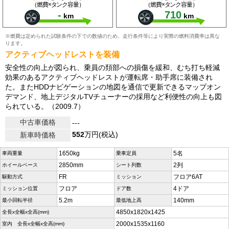
（燃費×タンク容量）
（燃費×タンク容量）
-
710
km
km
※燃費は定められた試験条件の下での数値のため、走行条件等により実際の燃料消費率は異な
ります。
アクティブヘッドレストを装備
安全性の向上が図られ、乗員の頚部への損傷を緩和、むち打ち軽減
効果のあるアクティブヘッドレストが運転席・助手席に装備され
た。またHDDナビゲーションの地図を通信で更新できるマップオン
デマンド、地上デジタルTVチューナーの採用など利便性の向上も図
られている。（2009.7）
中古車価格
---
552
万円(税込)
新車時価格
1650kg
5名
車両重量
乗車定員
2850mm
2列
ホイールベース
シート列数
FR
フロア6AT
駆動方式
ミッション
フロア
4ドア
ミッション位置
ドア数
5.2m
140mm
最小回転半径
最低地上高
4850x1820x1425
全長x全幅x全高(mm)
2000x1535x1160
室内 全長x全幅x全高(mm)