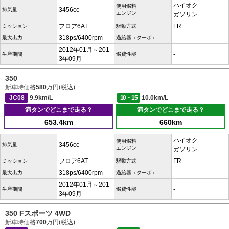
ハイオク
使用燃料
3456cc
排気量
エンジン
ガソリン
フロア6AT
FR
ミッション
駆動方式
318ps/6400rpm
-
最大出力
過給器（ターボ）
2012年01月～201
-
生産期間
燃費性能
3年09月
350
新車時価格
580
万円(税込)
JC08
9.9km/L
10・15
10.0km/L
満タンでどこまで走る？
満タンでどこまで走る？
653.4km
660km
ハイオク
使用燃料
3456cc
排気量
エンジン
ガソリン
フロア6AT
FR
ミッション
駆動方式
318ps/6400rpm
-
最大出力
過給器（ターボ）
2012年01月～201
-
生産期間
燃費性能
3年09月
350 Fスポーツ 4WD
新車時価格
700
万円(税込)