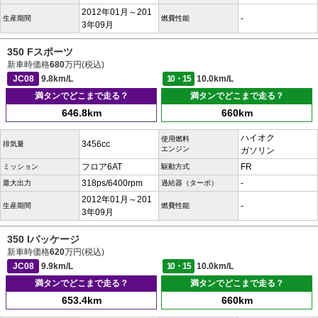
2012年01月～201
-
生産期間
燃費性能
3年09月
350 Fスポーツ
新車時価格
680
万円(税込)
JC08
9.8km/L
10・15
10.0km/L
満タンでどこまで走る？
満タンでどこまで走る？
646.8km
660km
ハイオク
使用燃料
3456cc
排気量
エンジン
ガソリン
フロア6AT
FR
ミッション
駆動方式
318ps/6400rpm
-
最大出力
過給器（ターボ）
2012年01月～201
-
生産期間
燃費性能
3年09月
350 Iパッケージ
新車時価格
620
万円(税込)
JC08
9.9km/L
10・15
10.0km/L
満タンでどこまで走る？
満タンでどこまで走る？
653.4km
660km