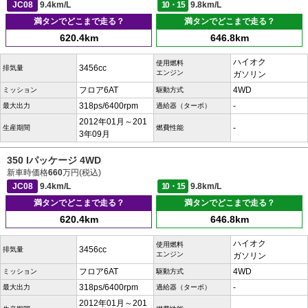
JC08
9.4km/L
10・15
9.8km/L
満タンでどこまで走る？
満タンでどこまで走る？
620.4km
646.8km
ハイオク
使用燃料
3456cc
排気量
エンジン
ガソリン
フロア6AT
4WD
ミッション
駆動方式
318ps/6400rpm
-
最大出力
過給器（ターボ）
2012年01月～201
-
生産期間
燃費性能
3年09月
350 Iパッケージ 4WD
新車時価格
660
万円(税込)
JC08
9.4km/L
10・15
9.8km/L
満タンでどこまで走る？
満タンでどこまで走る？
620.4km
646.8km
ハイオク
使用燃料
3456cc
排気量
エンジン
ガソリン
フロア6AT
4WD
ミッション
駆動方式
318ps/6400rpm
-
最大出力
過給器（ターボ）
2012年01月～201