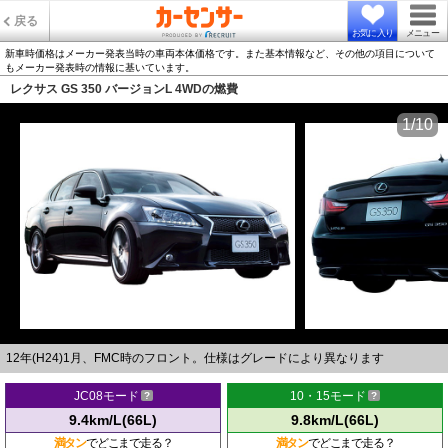
戻る
お気に入り
メニュー
新車時価格はメーカー発表当時の車両本体価格です。また基本情報など、その他の項目について
もメーカー発表時の情報に基いています。
レクサス GS 350 バージョンL 4WDの燃費
1/10
12年(H24)1月、FMC時のフロント。仕様はグレードにより異なります
JC08モード
10・15モード
9.4km/L(66L)
9.8km/L(66L)
満タン
でどこまで走る？
満タン
でどこまで走る？