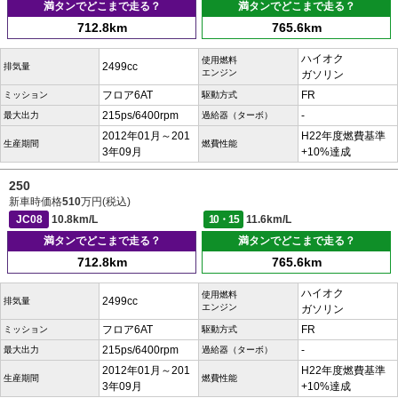
満タンでどこまで走る？
満タンでどこまで走る？
712.8km
765.6km
ハイオク
使用燃料
2499cc
排気量
エンジン
ガソリン
フロア6AT
FR
ミッション
駆動方式
215ps/6400rpm
-
最大出力
過給器（ターボ）
2012年01月～201
H22年度燃費基準
生産期間
燃費性能
3年09月
+10%達成
250
新車時価格
510
万円(税込)
JC08
10.8km/L
10・15
11.6km/L
満タンでどこまで走る？
満タンでどこまで走る？
712.8km
765.6km
ハイオク
使用燃料
2499cc
排気量
エンジン
ガソリン
フロア6AT
FR
ミッション
駆動方式
215ps/6400rpm
-
最大出力
過給器（ターボ）
2012年01月～201
H22年度燃費基準
生産期間
燃費性能
3年09月
+10%達成