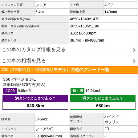
フロア
4ドア
ミッション位置
ドア数
5.4m
140mm
最小回転半径
最低地上高
4850x1840x1470
全長x全幅x全高(mm)
2050x1535x1180
室内 全長x全幅x全高(mm)
318ps/6400rpm
最高出力
38.7kg・m/4800rpm
最大トルク
この車のカタログ情報を見る
この車の相場を見る
GS（12年01月～13年09月モデル）の他のグレード一覧
350 バージョンL
新車時価格
670
万円(税込)
JC08
9.8km/L
10・15
10.0km/L
満タンでどこまで走る？
満タンでどこまで走る？
646.8km
660km
ハイオク
使用燃料
3456cc
排気量
エンジン
ガソリン
フロア6AT
FR
ミッション
駆動方式
318ps/6400rpm
-
最大出力
過給器（ターボ）