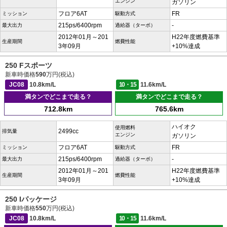
エンジン
ガソリン
フロア6AT
FR
ミッション
駆動方式
215ps/6400rpm
-
最大出力
過給器（ターボ）
2012年01月～201
H22年度燃費基準
生産期間
燃費性能
3年09月
+10%達成
250 Fスポーツ
新車時価格
590
万円(税込)
JC08
10.8km/L
10・15
11.6km/L
満タンでどこまで走る？
満タンでどこまで走る？
712.8km
765.6km
ハイオク
使用燃料
2499cc
排気量
エンジン
ガソリン
フロア6AT
FR
ミッション
駆動方式
215ps/6400rpm
-
最大出力
過給器（ターボ）
2012年01月～201
H22年度燃費基準
生産期間
燃費性能
3年09月
+10%達成
250 Iパッケージ
新車時価格
550
万円(税込)
JC08
10.8km/L
10・15
11.6km/L