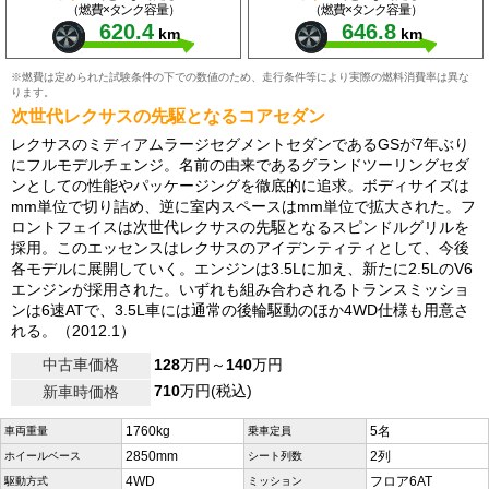
（燃費×タンク容量）
（燃費×タンク容量）
620.4
646.8
km
km
※燃費は定められた試験条件の下での数値のため、走行条件等により実際の燃料消費率は異な
ります。
次世代レクサスの先駆となるコアセダン
レクサスのミディアムラージセグメントセダンであるGSが7年ぶり
にフルモデルチェンジ。名前の由来であるグランドツーリングセダ
ンとしての性能やパッケージングを徹底的に追求。ボディサイズは
mm単位で切り詰め、逆に室内スペースはmm単位で拡大された。フ
ロントフェイスは次世代レクサスの先駆となるスピンドルグリルを
採用。このエッセンスはレクサスのアイデンティティとして、今後
各モデルに展開していく。エンジンは3.5Lに加え、新たに2.5LのV6
エンジンが採用された。いずれも組み合わされるトランスミッショ
ンは6速ATで、3.5L車には通常の後輪駆動のほか4WD仕様も用意さ
れる。（2012.1）
中古車価格
128
万円～
140
万円
710
万円(税込)
新車時価格
1760kg
5名
車両重量
乗車定員
2850mm
2列
ホイールベース
シート列数
4WD
フロア6AT
駆動方式
ミッション