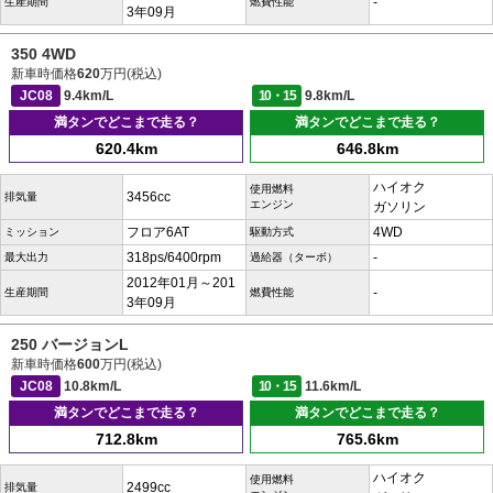
-
生産期間
燃費性能
3年09月
350 4WD
新車時価格
620
万円(税込)
JC08
9.4km/L
10・15
9.8km/L
満タンでどこまで走る？
満タンでどこまで走る？
620.4km
646.8km
ハイオク
使用燃料
3456cc
排気量
エンジン
ガソリン
フロア6AT
4WD
ミッション
駆動方式
318ps/6400rpm
-
最大出力
過給器（ターボ）
2012年01月～201
-
生産期間
燃費性能
3年09月
250 バージョンL
新車時価格
600
万円(税込)
JC08
10.8km/L
10・15
11.6km/L
満タンでどこまで走る？
満タンでどこまで走る？
712.8km
765.6km
ハイオク
使用燃料
2499cc
排気量