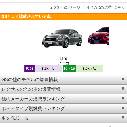
▲GS 350 バージョンL 4WDの燃費TOPへ
GSとよく比較されている車
日産
フーガ
JC08
8.9km/L
10・15
8.0km/L
GSの他のモデルの燃費情報
レクサスの他の車の燃費情報
他のメーカーの燃費ランキング
ボディタイプ別燃費ランキング
車を売却する