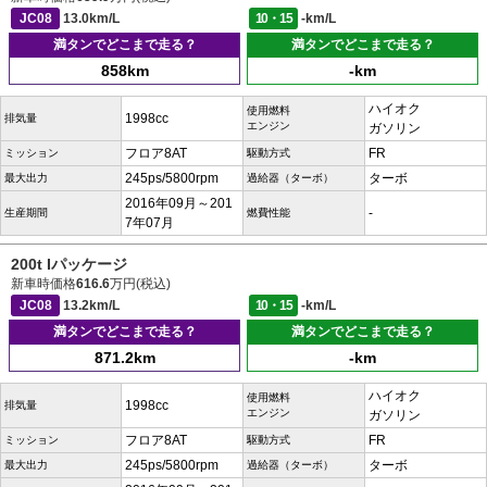
JC08
13.0km/L
10・15
-km/L
満タンでどこまで走る？
満タンでどこまで走る？
858km
-km
ハイオク
使用燃料
1998cc
排気量
エンジン
ガソリン
フロア8AT
FR
ミッション
駆動方式
245ps/5800rpm
ターボ
最大出力
過給器（ターボ）
2016年09月～201
-
生産期間
燃費性能
7年07月
200t Iパッケージ
新車時価格
616.6
万円(税込)
JC08
13.2km/L
10・15
-km/L
満タンでどこまで走る？
満タンでどこまで走る？
871.2km
-km
ハイオク
使用燃料
1998cc
排気量
エンジン
ガソリン
フロア8AT
FR
ミッション
駆動方式
245ps/5800rpm
ターボ
最大出力
過給器（ターボ）