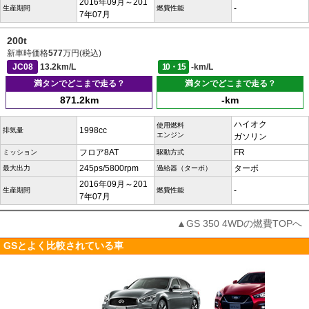
2016年09月～201
-
生産期間
燃費性能
7年07月
200t
新車時価格
577
万円(税込)
JC08
13.2km/L
10・15
-km/L
満タンでどこまで走る？
満タンでどこまで走る？
871.2km
-km
ハイオク
使用燃料
1998cc
排気量
エンジン
ガソリン
フロア8AT
FR
ミッション
駆動方式
245ps/5800rpm
ターボ
最大出力
過給器（ターボ）
2016年09月～201
-
生産期間
燃費性能
7年07月
▲GS 350 4WDの燃費TOPへ
GSとよく比較されている車