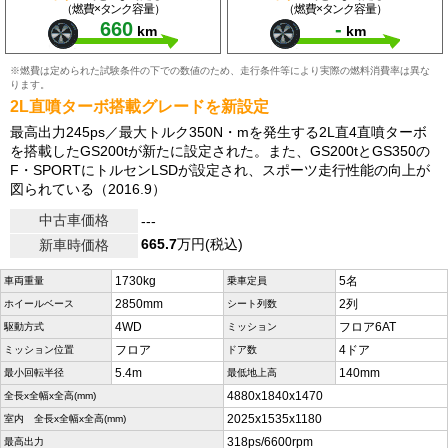
（燃費×タンク容量）
（燃費×タンク容量）
660
-
km
km
※燃費は定められた試験条件の下での数値のため、走行条件等により実際の燃料消費率は異な
ります。
2L直噴ターボ搭載グレードを新設定
最高出力245ps／最大トルク350N・mを発生する2L直4直噴ターボ
を搭載したGS200tが新たに設定された。また、GS200tとGS350の
F・SPORTにトルセンLSDが設定され、スポーツ走行性能の向上が
図られている（2016.9）
中古車価格
---
665.7
万円(税込)
新車時価格
1730kg
5名
車両重量
乗車定員
2850mm
2列
ホイールベース
シート列数
4WD
フロア6AT
駆動方式
ミッション
フロア
4ドア
ミッション位置
ドア数
5.4m
140mm
最小回転半径
最低地上高
4880x1840x1470
全長x全幅x全高(mm)
2025x1535x1180
室内 全長x全幅x全高(mm)
318ps/6600rpm
最高出力