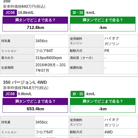
350
新車時価格
643
万円(税込)
JC08
10.8km/L
10・15
-km/L
満タンでどこまで走る？
満タンでどこまで走る？
712.8km
-km
ハイオク
使用燃料
3456cc
排気量
エンジン
ガソリン
フロア8AT
FR
ミッション
駆動方式
318ps/6600rpm
-
最大出力
過給器（ターボ）
2016年09月～201
-
生産期間
燃費性能
7年07月
350 バージョンL 4WD
新車時価格
764.8
万円(税込)
JC08
9.9km/L
10・15
-km/L
満タンでどこまで走る？
満タンでどこまで走る？
653.4km
-km
ハイオク
使用燃料
3456cc
排気量
エンジン
ガソリン
フロア6AT
4WD
ミッション
駆動方式