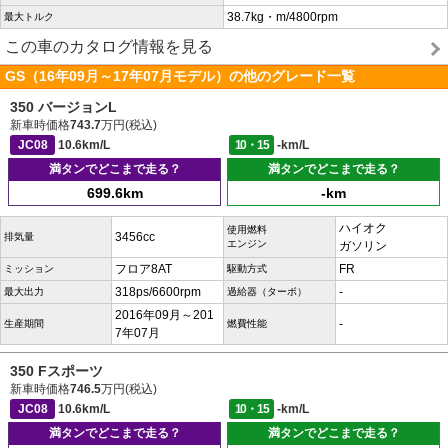
38.7kg・m/4800rpm
最大トルク
この車のカタログ情報を見る
GS（16年09月～17年07月モデル）の他のグレード一覧
350 バージョンL
新車時価格
743.7
万円(税込)
JC08
10.6km/L
10・15
-km/L
満タンでどこまで走る？
満タンでどこまで走る？
699.6km
-km
ハイオク
使用燃料
3456cc
排気量
エンジン
ガソリン
フロア8AT
FR
ミッション
駆動方式
318ps/6600rpm
-
最大出力
過給器（ターボ）
2016年09月～201
-
生産期間
燃費性能
7年07月
350 Fスポーツ
新車時価格
746.5
万円(税込)
JC08
10.6km/L
10・15
-km/L
満タンでどこまで走る？
満タンでどこまで走る？