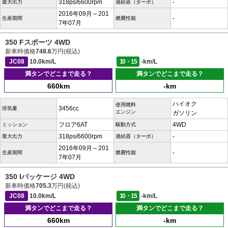
318ps/6600rpm
-
最大出力
過給器（ターボ）
2016年09月～201
-
生産期間
燃費性能
7年07月
350 Fスポーツ 4WD
新車時価格
748.6
万円(税込)
JC08
10.0km/L
10・15
-km/L
満タンでどこまで走る？
満タンでどこまで走る？
660km
-km
ハイオク
使用燃料
3456cc
排気量
エンジン
ガソリン
フロア6AT
4WD
ミッション
駆動方式
318ps/6600rpm
-
最大出力
過給器（ターボ）
2016年09月～201
-
生産期間
燃費性能
7年07月
350 Iパッケージ 4WD
新車時価格
705.3
万円(税込)
JC08
10.0km/L
10・15
-km/L
満タンでどこまで走る？
満タンでどこまで走る？
660km
-km