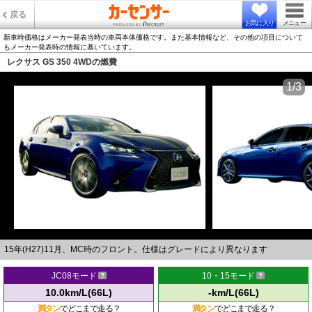
戻る
お気に入り
メニュー
新車時価格はメーカー発表当時の車両本体価格です。また基本情報など、その他の項目について
もメーカー発表時の情報に基いています。
レクサス GS 350 4WDの燃費
1/3
15年(H27)11月、MC時のフロント。仕様はグレードにより異なります
JC08モード
10・15モード
10.0km/L(66L)
-km/L(66L)
満タン
でどこまで走る？
満タン
でどこまで走る？