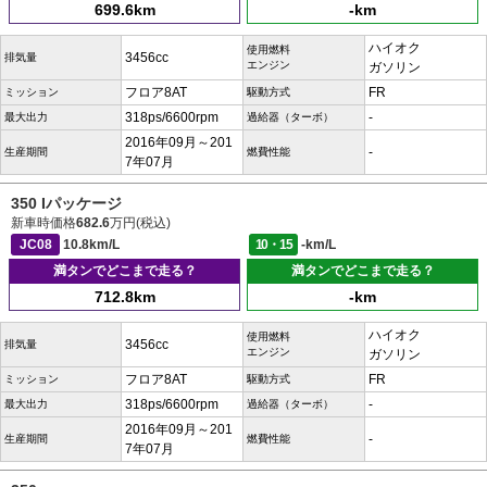
699.6km
-km
ハイオク
使用燃料
3456cc
排気量
エンジン
ガソリン
フロア8AT
FR
ミッション
駆動方式
318ps/6600rpm
-
最大出力
過給器（ターボ）
2016年09月～201
-
生産期間
燃費性能
7年07月
350 Iパッケージ
新車時価格
682.6
万円(税込)
JC08
10.8km/L
10・15
-km/L
満タンでどこまで走る？
満タンでどこまで走る？
712.8km
-km
ハイオク
使用燃料
3456cc
排気量
エンジン
ガソリン
フロア8AT
FR
ミッション
駆動方式
318ps/6600rpm
-
最大出力
過給器（ターボ）
2016年09月～201
-
生産期間
燃費性能
7年07月