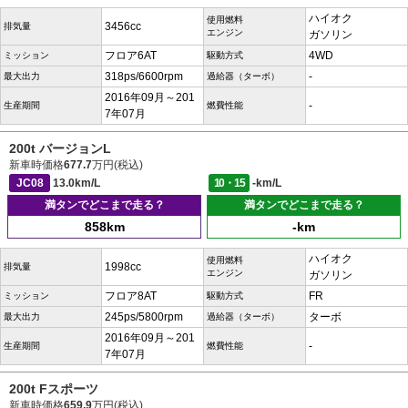
ハイオク
使用燃料
3456cc
排気量
エンジン
ガソリン
フロア6AT
4WD
ミッション
駆動方式
318ps/6600rpm
-
最大出力
過給器（ターボ）
2016年09月～201
-
生産期間
燃費性能
7年07月
200t バージョンL
新車時価格
677.7
万円(税込)
JC08
13.0km/L
10・15
-km/L
満タンでどこまで走る？
満タンでどこまで走る？
858km
-km
ハイオク
使用燃料
1998cc
排気量
エンジン
ガソリン
フロア8AT
FR
ミッション
駆動方式
245ps/5800rpm
ターボ
最大出力
過給器（ターボ）
2016年09月～201
-
生産期間
燃費性能
7年07月
200t Fスポーツ
新車時価格
659.9
万円(税込)