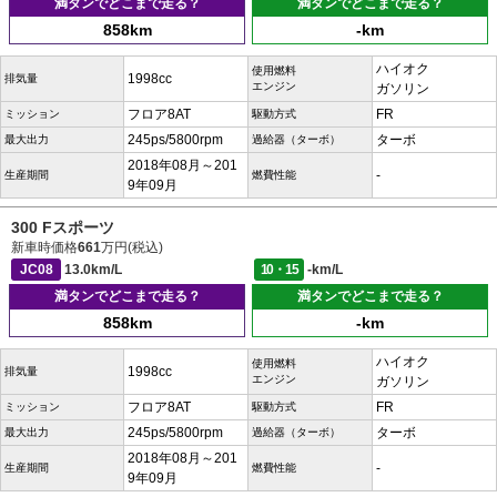
満タンでどこまで走る？
満タンでどこまで走る？
858km
-km
ハイオク
使用燃料
1998cc
排気量
エンジン
ガソリン
フロア8AT
FR
ミッション
駆動方式
245ps/5800rpm
ターボ
最大出力
過給器（ターボ）
2018年08月～201
-
生産期間
燃費性能
9年09月
300 Fスポーツ
新車時価格
661
万円(税込)
JC08
13.0km/L
10・15
-km/L
満タンでどこまで走る？
満タンでどこまで走る？
858km
-km
ハイオク
使用燃料
1998cc
排気量
エンジン
ガソリン
フロア8AT
FR
ミッション
駆動方式
245ps/5800rpm
ターボ
最大出力
過給器（ターボ）
2018年08月～201
-
生産期間
燃費性能
9年09月