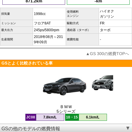
871.2km
-km
ハイオク
使用燃料
1998cc
排気量
エンジン
ガソリン
フロア8AT
FR
ミッション
駆動方式
245ps/5800rpm
ターボ
最大出力
過給器（ターボ）
2018年08月～201
-
生産期間
燃費性能
9年09月
▲GS 300の燃費TOPへ
GSとよく比較されている車
ＢＭＷ
5シリーズ
JC08
7.8km/L
10・15
6.1km/L
GSの他のモデルの燃費情報