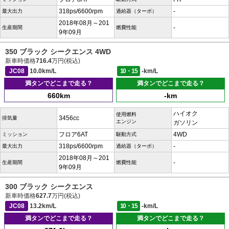
318ps/6600rpm
-
最大出力
過給器（ターボ）
2018年08月～201
-
生産期間
燃費性能
9年09月
350 ブラック シークエンス 4WD
新車時価格
716.4
万円(税込)
JC08
10.0km/L
10・15
-km/L
満タンでどこまで走る？
満タンでどこまで走る？
660km
-km
ハイオク
使用燃料
3456cc
排気量
エンジン
ガソリン
フロア6AT
4WD
ミッション
駆動方式
318ps/6600rpm
-
最大出力
過給器（ターボ）
2018年08月～201
-
生産期間
燃費性能
9年09月
300 ブラック シークエンス
新車時価格
627.7
万円(税込)
JC08
13.2km/L
10・15
-km/L
満タンでどこまで走る？
満タンでどこまで走る？