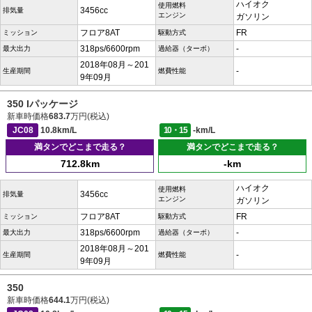
ハイオク
使用燃料
3456cc
排気量
エンジン
ガソリン
フロア8AT
FR
ミッション
駆動方式
318ps/6600rpm
-
最大出力
過給器（ターボ）
2018年08月～201
-
生産期間
燃費性能
9年09月
350 Iパッケージ
新車時価格
683.7
万円(税込)
JC08
10.8km/L
10・15
-km/L
満タンでどこまで走る？
満タンでどこまで走る？
712.8km
-km
ハイオク
使用燃料
3456cc
排気量
エンジン
ガソリン
フロア8AT
FR
ミッション
駆動方式
318ps/6600rpm
-
最大出力
過給器（ターボ）
2018年08月～201
-
生産期間
燃費性能
9年09月
350
新車時価格
644.1
万円(税込)