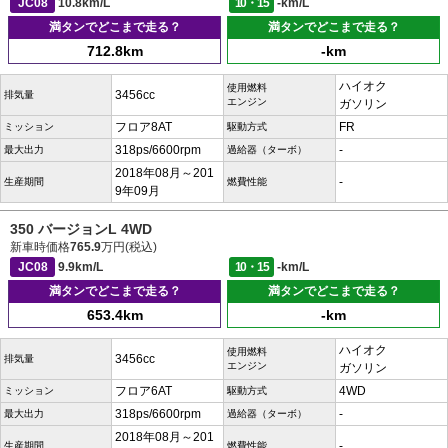
JC08
10.8km/L
10・15
-km/L
満タンでどこまで走る？
満タンでどこまで走る？
712.8km
-km
ハイオク
使用燃料
3456cc
排気量
エンジン
ガソリン
フロア8AT
FR
ミッション
駆動方式
318ps/6600rpm
-
最大出力
過給器（ターボ）
2018年08月～201
-
生産期間
燃費性能
9年09月
350 バージョンL 4WD
新車時価格
765.9
万円(税込)
JC08
9.9km/L
10・15
-km/L
満タンでどこまで走る？
満タンでどこまで走る？
653.4km
-km
ハイオク
使用燃料
3456cc
排気量
エンジン
ガソリン
フロア6AT
4WD
ミッション
駆動方式
318ps/6600rpm
-
最大出力
過給器（ターボ）
2018年08月～201
-
生産期間
燃費性能