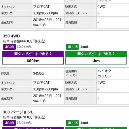
ガソリン
フロア6AT
4WD
ミッション
駆動方式
318ps/6600rpm
-
最大出力
過給器（ターボ）
2018年08月～201
-
生産期間
燃費性能
9年09月
350 4WD
新車時価格
666.8
万円(税込)
JC08
10.0km/L
10・15
-km/L
満タンでどこまで走る？
満タンでどこまで走る？
660km
-km
ハイオク
使用燃料
3456cc
排気量
エンジン
ガソリン
フロア6AT
4WD
ミッション
駆動方式
318ps/6600rpm
-
最大出力
過給器（ターボ）
2018年08月～201
-
生産期間
燃費性能
9年09月
300 バージョンL
新車時価格
678.8
万円(税込)
JC08
13.0km/L
10・15
-km/L