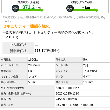
（燃費×タンク容量）
（燃費×タンク容量）
871.2
-
km
km
※燃費は定められた試験条件の下での数値のため、走行条件等により実際の燃料消費率は異な
ります。
セキュリティー機能を強化
一部改良が施され、セキュリティー機能の強化が図られた。
（2018.8）
中古車価格
---
578.1
万円(税込)
新車時価格
1650kg
5名
車両重量
乗車定員
2850mm
2列
ホイールベース
シート列数
FR
フロア8AT
駆動方式
ミッション
フロア
4ドア
ミッション位置
ドア数
5.3m
130mm
最小回転半径
最低地上高
4880x1840x1455
全長x全幅x全高(mm)
2025x1535x1180
室内 全長x全幅x全高(mm)
245ps/5800rpm
最高出力
35.7kg・m/1650～4400rpm
最大トルク