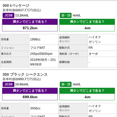
300 Iパッケージ
新車時価格
617.7
万円(税込)
JC08
13.2km/L
10・15
-km/L
満タンでどこまで走る？
満タンでどこまで走る？
871.2km
-km
ハイオク
使用燃料
1998cc
排気量
エンジン
ガソリン
フロア8AT
FR
ミッション
駆動方式
245ps/5800rpm
ターボ
最大出力
過給器（ターボ）
2018年08月～201
-
生産期間
燃費性能
9年09月
350 ブラック シークエンス
新車時価格
693.7
万円(税込)
JC08
10.6km/L
10・15
-km/L
満タンでどこまで走る？
満タンでどこまで走る？
699.6km
-km
ハイオク
使用燃料
3456cc
排気量
エンジン
ガソリン
フロア8AT
FR
ミッション
駆動方式