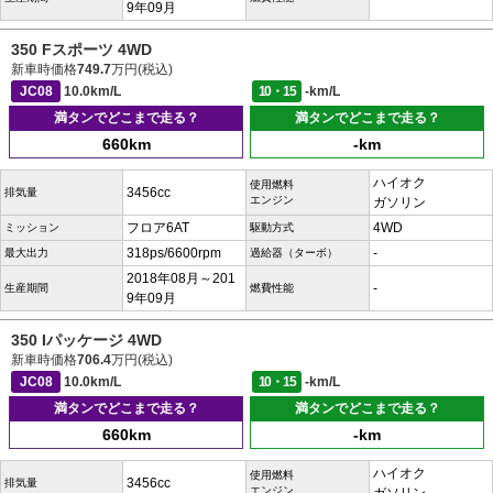
9年09月
350 Fスポーツ 4WD
新車時価格
749.7
万円(税込)
JC08
10.0km/L
10・15
-km/L
満タンでどこまで走る？
満タンでどこまで走る？
660km
-km
ハイオク
使用燃料
3456cc
排気量
エンジン
ガソリン
フロア6AT
4WD
ミッション
駆動方式
318ps/6600rpm
-
最大出力
過給器（ターボ）
2018年08月～201
-
生産期間
燃費性能
9年09月
350 Iパッケージ 4WD
新車時価格
706.4
万円(税込)
JC08
10.0km/L
10・15
-km/L
満タンでどこまで走る？
満タンでどこまで走る？
660km
-km
ハイオク
使用燃料
3456cc
排気量
エンジン