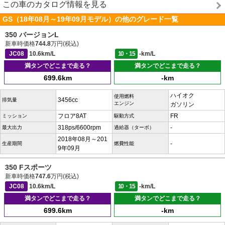
この車のカタログ情報を見る
GS（18年08月～19年09月モデル）の他のグレード一覧
350 バージョンL
新車時価格
744.8
万円(税込)
JC08
10.6km/L
10・15
-km/L
満タンでどこまで走る？
満タンでどこまで走る？
699.6km
-km
ハイオク
使用燃料
3456cc
排気量
エンジン
ガソリン
フロア8AT
FR
ミッション
駆動方式
318ps/6600rpm
-
最大出力
過給器（ターボ）
2018年08月～201
-
生産期間
燃費性能
9年09月
350 Fスポーツ
新車時価格
747.6
万円(税込)
JC08
10.6km/L
10・15
-km/L
満タンでどこまで走る？
満タンでどこまで走る？
699.6km
-km