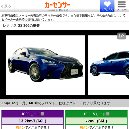
戻る
お気に入り
メニュー
新車時価格はメーカー発表当時の車両本体価格です。また基本情報など、その他の項目について
もメーカー発表時の情報に基いています。
レクサス GS 300の燃費
1/3
15年(H27)11月、MC時のフロント。仕様はグレードにより異なります
JC08モード
10・15モード
13.2km/L(66L)
-km/L(66L)
満タン
でどこまで走る？
満タン
でどこまで走る？