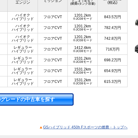
ミッション
どこまで走る？
エンジン
(税込)
(燃費xタンク容量)
ハイオク
1201.2km
フロアCVT
843.5
万円
ハイブリッド
※JC08モード
ハイオク
1201.2km
フロアCVT
782.4
万円
ハイブリッド
※JC08モード
ハイオク
1201.2km
フロアCVT
742.8
万円
ハイブリッド
※JC08モード
レギュラー
1412.4km
フロアCVT
716
万円
ハイブリッド
※JC08モード
レギュラー
1531.2km
フロアCVT
698.2
万円
ハイブリッド
※JC08モード
レギュラー
1531.2km
フロアCVT
654.9
万円
ハイブリッド
※JC08モード
レギュラー
1531.2km
フロアCVT
615.3
万円
ハイブリッド
※JC08モード
のグレードの中古車を探す
GSハイブリッド 450h Fスポーツの燃費・トップヘ