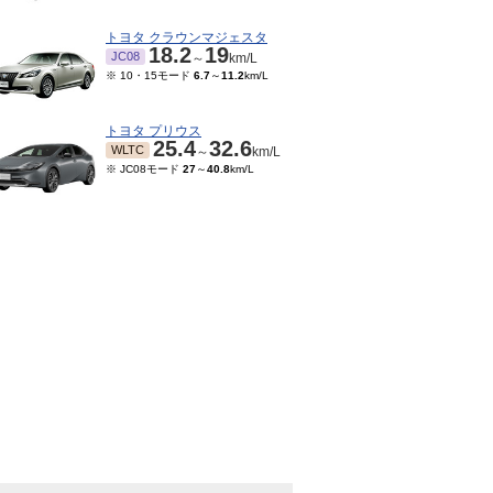
トヨタ クラウンマジェスタ
18.2
19
JC08
～
km/L
※ 10・15モード
6.7
～
11.2
km/L
トヨタ プリウス
25.4
32.6
WLTC
～
km/L
※ JC08モード
27
～
40.8
km/L