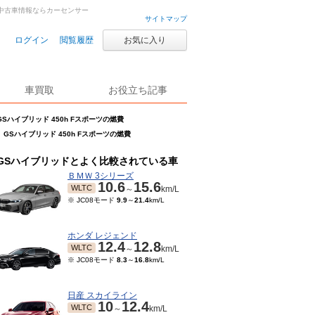
車・中古車情報ならカーセンサー
サイトマップ
ログイン
閲覧履歴
お気に入り
車買取
お役立ち記事
GSハイブリッド 450h Fスポーツの燃費
GSハイブリッド 450h Fスポーツの燃費
GSハイブリッドとよく比較されている車
ＢＭＷ 3シリーズ
10.6
15.6
WLTC
～
km/L
※ JC08モード
9.9
～
21.4
km/L
ホンダ レジェンド
12.4
12.8
WLTC
～
km/L
※ JC08モード
8.3
～
16.8
km/L
日産 スカイライン
10
12.4
WLTC
～
km/L