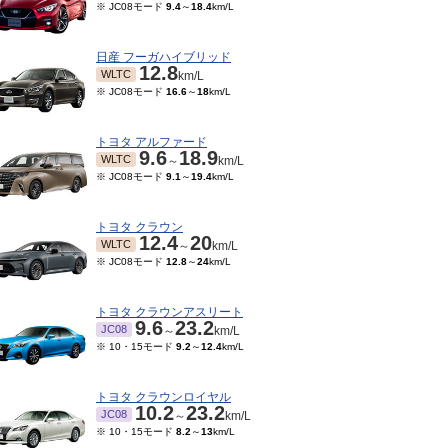
※ JC08モード
9.4
～
18.4
km/L
日産 フーガハイブリッド
12.8
WLTC
km/L
※ JC08モード
16.6
～
18
km/L
トヨタ アルファード
9.6
18.9
WLTC
～
km/L
※ JC08モード
9.1
～
19.4
km/L
トヨタ クラウン
12.4
20
WLTC
～
km/L
※ JC08モード
12.8
～
24
km/L
トヨタ クラウンアスリート
9.6
23.2
JC08
～
km/L
※ 10・15モード
9.2
～
12.4
km/L
トヨタ クラウンロイヤル
10.2
23.2
JC08
～
km/L
※ 10・15モード
8.2
～
13
km/L