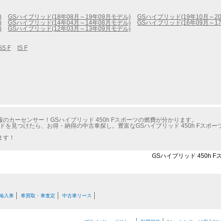
)
GSハイブリッド(18年08月～19年09月モデル)
GSハイブリッド(19年10月～2
)
GSハイブリッド(14年04月～14年08月モデル)
GSハイブリッド(16年09月～1
)
GSハイブリッド(12年03月～13年09月モデル)
GS F
IS F
カーセンサー！GSハイブリッド 450h Fスポーツの燃費が分かります。
ドを見つけたら、お得・納得の中古車探し。豊富なGSハイブリッド 450h Fスポ
ます！
GSハイブリッド 450h 
輸入車
車買取・車査定
中古車リース