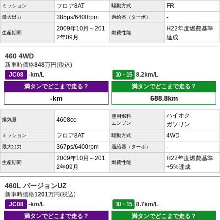
フロア8AT
FR
ミッション
駆動方式
385ps/6400rpm
-
最大出力
過給器（ターボ）
2009年10月～201
H22年度燃費基準
生産期間
燃費性能
2年09月
達成
460 4WD
新車時価格
848
万円(税込)
JC08
-km/L
10・15
8.2km/L
満タンでどこまで走る？
満タンでどこまで走る？
-km
688.8km
ハイオク
使用燃料
4608cc
排気量
エンジン
ガソリン
フロア8AT
4WD
ミッション
駆動方式
367ps/6400rpm
-
最大出力
過給器（ターボ）
2009年10月～201
H22年度燃費基準
生産期間
燃費性能
2年09月
+5%達成
460L バージョンUZ
新車時価格
1201
万円(税込)
JC08
-km/L
10・15
8.7km/L
満タンでどこまで走る？
満タンでどこまで走る？