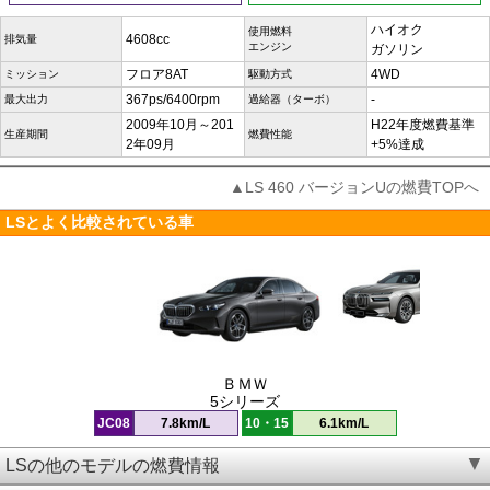
ハイオク
使用燃料
4608cc
排気量
エンジン
ガソリン
フロア8AT
4WD
ミッション
駆動方式
367ps/6400rpm
-
最大出力
過給器（ターボ）
2009年10月～201
H22年度燃費基準
生産期間
燃費性能
2年09月
+5%達成
▲LS 460 バージョンUの燃費TOPへ
LSとよく比較されている車
ＢＭＷ
5シリーズ
JC08
7.8km/L
10・15
6.1km/L
LSの他のモデルの燃費情報