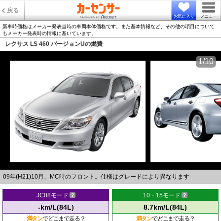
戻る
お気に入り
メニュー
新車時価格はメーカー発表当時の車両本体価格です。また基本情報など、その他の項目について
もメーカー発表時の情報に基いています。
レクサス LS 460 バージョンUの燃費
1/10
09年(H21)10月、MC時のフロント。仕様はグレードにより異なります
JC08モード
10・15モード
-km/L(84L)
8.7km/L(84L)
満タン
でどこまで走る？
満タン
でどこまで走る？