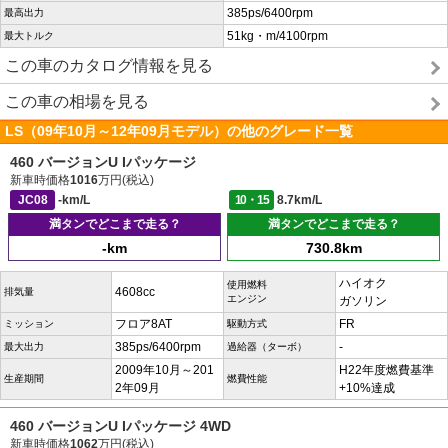
385ps/6400rpm
最高出力
51kg・m/4100rpm
最大トルク
この車のカタログ情報を見る
この車の相場を見る
LS（09年10月～12年09月モデル）の他のグレード一覧
460 バージョンU Iパッケージ
新車時価格
1016
万円(税込)
JC08
-km/L
10・15
8.7km/L
満タンでどこまで走る？
満タンでどこまで走る？
-km
730.8km
ハイオク
使用燃料
4608cc
排気量
エンジン
ガソリン
フロア8AT
FR
ミッション
駆動方式
385ps/6400rpm
-
最大出力
過給器（ターボ）
2009年10月～201
H22年度燃費基準
生産期間
燃費性能
2年09月
+10%達成
460 バージョンU Iパッケージ 4WD
新車時価格
1062
万円(税込)