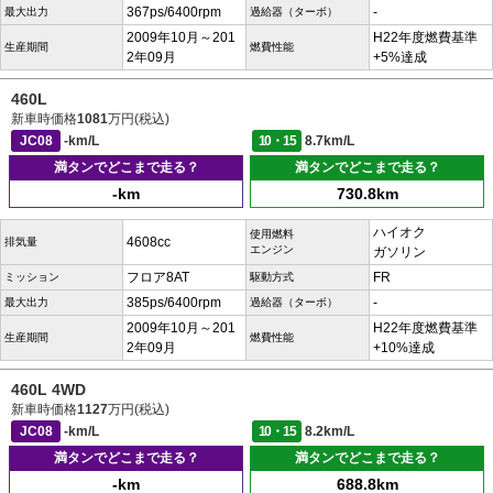
367ps/6400rpm
-
最大出力
過給器（ターボ）
2009年10月～201
H22年度燃費基準
生産期間
燃費性能
2年09月
+5%達成
460L
新車時価格
1081
万円(税込)
JC08
-km/L
10・15
8.7km/L
満タンでどこまで走る？
満タンでどこまで走る？
-km
730.8km
ハイオク
使用燃料
4608cc
排気量
エンジン
ガソリン
フロア8AT
FR
ミッション
駆動方式
385ps/6400rpm
-
最大出力
過給器（ターボ）
2009年10月～201
H22年度燃費基準
生産期間
燃費性能
2年09月
+10%達成
460L 4WD
新車時価格
1127
万円(税込)
JC08
-km/L
10・15
8.2km/L
満タンでどこまで走る？
満タンでどこまで走る？
-km
688.8km