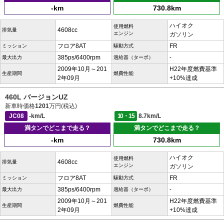
-km
730.8km
ハイオク
使用燃料
4608cc
排気量
エンジン
ガソリン
フロア8AT
FR
ミッション
駆動方式
385ps/6400rpm
-
最大出力
過給器（ターボ）
2009年10月～201
H22年度燃費基準
生産期間
燃費性能
2年09月
+10%達成
460L バージョンUZ
新車時価格
1201
万円(税込)
JC08
-km/L
10・15
8.7km/L
満タンでどこまで走る？
満タンでどこまで走る？
-km
730.8km
ハイオク
使用燃料
4608cc
排気量
エンジン
ガソリン
フロア8AT
FR
ミッション
駆動方式
385ps/6400rpm
-
最大出力
過給器（ターボ）
2009年10月～201
H22年度燃費基準
生産期間
燃費性能
2年09月
+10%達成