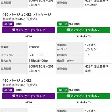
2009年10月～201
H22年度燃費基準
生産期間
燃費性能
2年09月
+5%達成
460 バージョンSZ Iパッケージ
新車時価格
945
万円(税込)
JC08
-km/L
10・15
9.1km/L
満タンでどこまで走る？
満タンでどこまで走る？
-km
764.4km
ハイオク
使用燃料
4608cc
排気量
エンジン
ガソリン
フロア8AT
FR
ミッション
駆動方式
385ps/6400rpm
-
最大出力
過給器（ターボ）
2009年10月～201
H22年度燃費基準
生産期間
燃費性能
2年09月
達成
460 バージョンSZ
新車時価格
910
万円(税込)
JC08
-km/L
10・15
9.1km/L
満タンでどこまで走る？
満タンでどこまで走る？
-km
764.4km
ハイオク
使用燃料