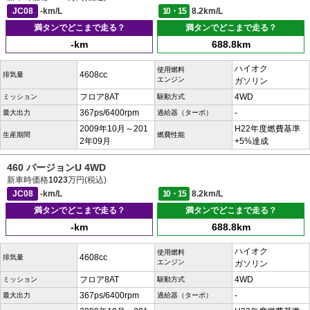
JC08
-km/L
10・15
8.2km/L
満タンでどこまで走る？
満タンでどこまで走る？
-km
688.8km
ハイオク
使用燃料
4608cc
排気量
エンジン
ガソリン
フロア8AT
4WD
ミッション
駆動方式
367ps/6400rpm
-
最大出力
過給器（ターボ）
2009年10月～201
H22年度燃費基準
生産期間
燃費性能
2年09月
+5%達成
460 バージョンU 4WD
新車時価格
1023
万円(税込)
JC08
-km/L
10・15
8.2km/L
満タンでどこまで走る？
満タンでどこまで走る？
-km
688.8km
ハイオク
使用燃料
4608cc
排気量
エンジン
ガソリン
フロア8AT
4WD
ミッション
駆動方式
367ps/6400rpm
-
最大出力
過給器（ターボ）