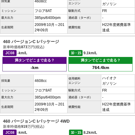
4608cc
排気量
エンジン
ガソリン
フロア8AT
FR
ミッション
駆動方式
385ps/6400rpm
-
最大出力
過給器（ターボ）
2009年10月～201
H22年度燃費基準
生産期間
燃費性能
2年09月
達成
460 バージョンC Iパッケージ
新車時価格
873
万円(税込)
JC08
-km/L
10・15
9.1km/L
満タンでどこまで走る？
満タンでどこまで走る？
-km
764.4km
ハイオク
使用燃料
4608cc
排気量
エンジン
ガソリン
フロア8AT
FR
ミッション
駆動方式
385ps/6400rpm
-
最大出力
過給器（ターボ）
2009年10月～201
H22年度燃費基準
生産期間
燃費性能
2年09月
達成
460 バージョンC Iパッケージ 4WD
新車時価格
919
万円(税込)
JC08
-km/L
10・15
8.2km/L