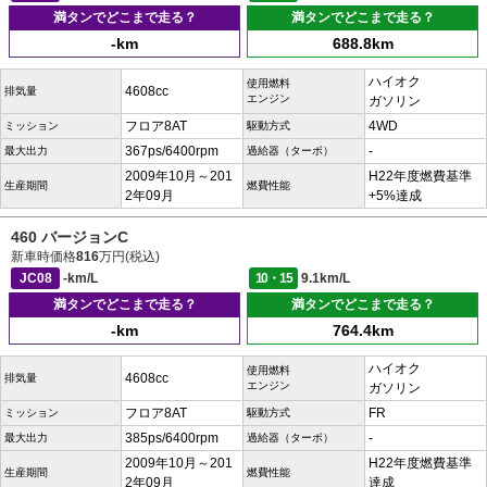
満タンでどこまで走る？
満タンでどこまで走る？
-km
688.8km
ハイオク
使用燃料
4608cc
排気量
エンジン
ガソリン
フロア8AT
4WD
ミッション
駆動方式
367ps/6400rpm
-
最大出力
過給器（ターボ）
2009年10月～201
H22年度燃費基準
生産期間
燃費性能
2年09月
+5%達成
460 バージョンC
新車時価格
816
万円(税込)
JC08
-km/L
10・15
9.1km/L
満タンでどこまで走る？
満タンでどこまで走る？
-km
764.4km
ハイオク
使用燃料
4608cc
排気量
エンジン
ガソリン
フロア8AT
FR
ミッション
駆動方式
385ps/6400rpm
-
最大出力
過給器（ターボ）
2009年10月～201
H22年度燃費基準
生産期間
燃費性能
2年09月
達成