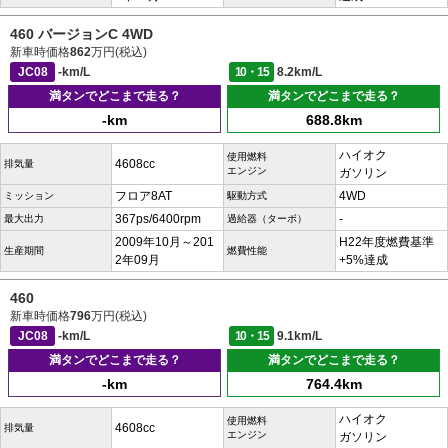
460 バージョンC 4WD
新車時価格
862
万円(税込)
JC08
-km/L
10・15
8.2km/L
満タンでどこまで走る？
満タンでどこまで走る？
-km
688.8km
ハイオク
使用燃料
4608cc
排気量
エンジン
ガソリン
フロア8AT
4WD
ミッション
駆動方式
367ps/6400rpm
-
最大出力
過給器（ターボ）
2009年10月～201
H22年度燃費基準
生産期間
燃費性能
2年09月
+5%達成
460
新車時価格
796
万円(税込)
JC08
-km/L
10・15
9.1km/L
満タンでどこまで走る？
満タンでどこまで走る？
-km
764.4km
ハイオク
使用燃料
4608cc
排気量
エンジン
ガソリン