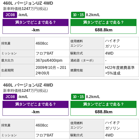
460L バージョンUZ 4WD
新車時価格
1247
万円(税込)
JC08
-km/L
10・15
8.2km/L
満タンでどこまで走る？
満タンでどこまで走る？
-km
688.8km
ハイオク
使用燃料
4608cc
排気量
エンジン
ガソリン
フロア8AT
4WD
ミッション
駆動方式
367ps/6400rpm
-
最大出力
過給器（ターボ）
2009年10月～201
H22年度燃費基準
生産期間
燃費性能
2年09月
+5%達成
460L バージョンUZ 4WD
新車時価格
1247
万円(税込)
JC08
-km/L
10・15
8.2km/L
満タンでどこまで走る？
満タンでどこまで走る？
-km
688.8km
ハイオク
使用燃料
4608cc
排気量
エンジン
ガソリン
フロア8AT
4WD
ミッション
駆動方式