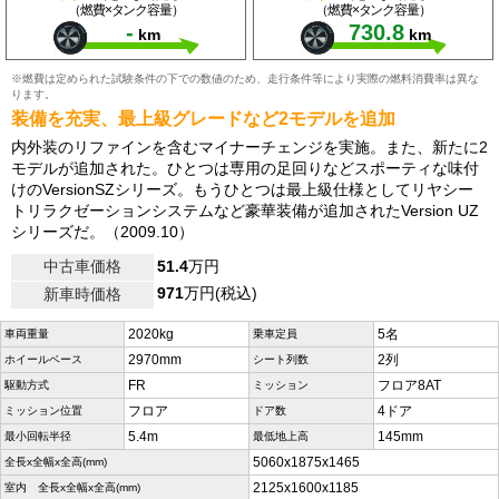
（燃費×タンク容量）
（燃費×タンク容量）
-
730.8
km
km
※燃費は定められた試験条件の下での数値のため、走行条件等により実際の燃料消費率は異な
ります。
装備を充実、最上級グレードなど2モデルを追加
内外装のリファインを含むマイナーチェンジを実施。また、新たに2
モデルが追加された。ひとつは専用の足回りなどスポーティな味付
けのVersionSZシリーズ。もうひとつは最上級仕様としてリヤシー
トリラクゼーションシステムなど豪華装備が追加されたVersion UZ
シリーズだ。（2009.10）
中古車価格
51.4
万円
971
万円(税込)
新車時価格
2020kg
5名
車両重量
乗車定員
2970mm
2列
ホイールベース
シート列数
FR
フロア8AT
駆動方式
ミッション
フロア
4ドア
ミッション位置
ドア数
5.4m
145mm
最小回転半径
最低地上高
5060x1875x1465
全長x全幅x全高(mm)
2125x1600x1185
室内 全長x全幅x全高(mm)