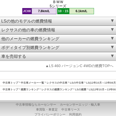
ＢＭＷ
5シリーズ
JC08
7.8km/L
10・15
6.1km/L
LSの他のモデルの燃費情報
レクサスの他の車の燃費情報
他のメーカーの燃費ランキング
ボディタイプ別燃費ランキング
車を売却する
▲LS 460 バージョンC 4WDの燃費TOPへ
中古車トップ
中古車メーカー一覧
レクサスの中古車
LSの中古車
LS(12年10月～13年08
中古車トップ
燃費ランキング
レクサスの燃費ランキング
LSの燃費
LS(12年10月～13年0
中古車情報ならカーセンサー
カーセンサーエッジ・輸入車
車買取・車査定
中古車リース
プライバシーポリシー
利用規約