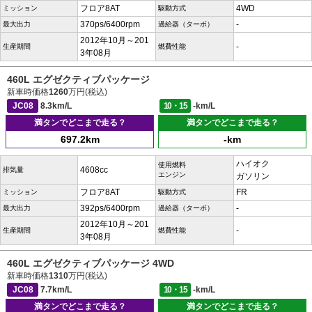
フロア8AT
4WD
ミッション
駆動方式
370ps/6400rpm
-
最大出力
過給器（ターボ）
2012年10月～201
-
生産期間
燃費性能
3年08月
460L エグゼクティブパッケージ
新車時価格
1260
万円(税込)
JC08
8.3km/L
10・15
-km/L
満タンでどこまで走る？
満タンでどこまで走る？
697.2km
-km
ハイオク
使用燃料
4608cc
排気量
エンジン
ガソリン
フロア8AT
FR
ミッション
駆動方式
392ps/6400rpm
-
最大出力
過給器（ターボ）
2012年10月～201
-
生産期間
燃費性能
3年08月
460L エグゼクティブパッケージ 4WD
新車時価格
1310
万円(税込)
JC08
7.7km/L
10・15
-km/L
満タンでどこまで走る？
満タンでどこまで走る？