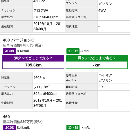
4608cc
排気量
エンジン
ガソリン
フロア8AT
4WD
ミッション
駆動方式
370ps/6400rpm
-
最大出力
過給器（ターボ）
2012年10月～201
-
生産期間
燃費性能
3年08月
460 バージョンC
新車時価格
870
万円(税込)
JC08
8.4km/L
10・15
-km/L
満タンでどこまで走る？
満タンでどこまで走る？
705.6km
-km
ハイオク
使用燃料
4608cc
排気量
エンジン
ガソリン
フロア8AT
FR
ミッション
駆動方式
392ps/6400rpm
-
最大出力
過給器（ターボ）
2012年10月～201
-
生産期間
燃費性能
3年08月
460
新車時価格
830
万円(税込)
JC08
8.4km/L
10・15
-km/L