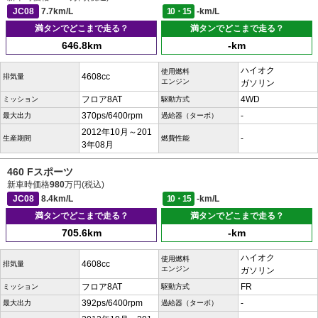
JC08
7.7km/L
10・15
-km/L
満タンでどこまで走る？
満タンでどこまで走る？
646.8km
-km
ハイオク
使用燃料
4608cc
排気量
エンジン
ガソリン
フロア8AT
4WD
ミッション
駆動方式
370ps/6400rpm
-
最大出力
過給器（ターボ）
2012年10月～201
-
生産期間
燃費性能
3年08月
460 Fスポーツ
新車時価格
980
万円(税込)
JC08
8.4km/L
10・15
-km/L
満タンでどこまで走る？
満タンでどこまで走る？
705.6km
-km
ハイオク
使用燃料
4608cc
排気量
エンジン
ガソリン
フロア8AT
FR
ミッション
駆動方式
392ps/6400rpm
-
最大出力
過給器（ターボ）