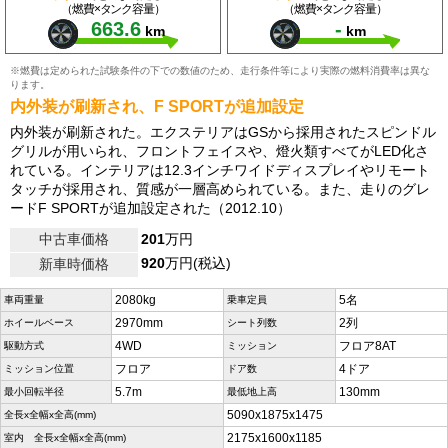
（燃費×タンク容量）
（燃費×タンク容量）
663.6
-
km
km
※燃費は定められた試験条件の下での数値のため、走行条件等により実際の燃料消費率は異な
ります。
内外装が刷新され、F SPORTが追加設定
内外装が刷新された。エクステリアはGSから採用されたスピンドル
グリルが用いられ、フロントフェイスや、燈火類すべてがLED化さ
れている。インテリアは12.3インチワイドディスプレイやリモート
タッチが採用され、質感が一層高められている。また、走りのグレ
ードF SPORTが追加設定された（2012.10）
中古車価格
201
万円
920
万円(税込)
新車時価格
2080kg
5名
車両重量
乗車定員
2970mm
2列
ホイールベース
シート列数
4WD
フロア8AT
駆動方式
ミッション
フロア
4ドア
ミッション位置
ドア数
5.7m
130mm
最小回転半径
最低地上高
5090x1875x1475
全長x全幅x全高(mm)
2175x1600x1185
室内 全長x全幅x全高(mm)