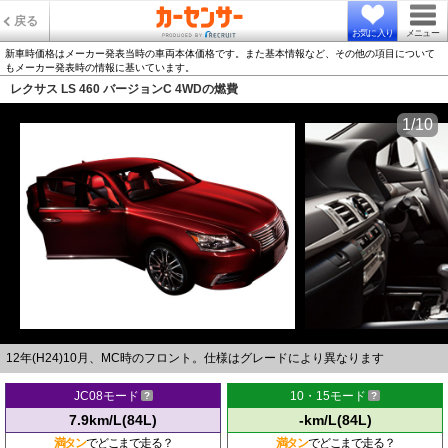
戻る
お気に入り
メニュー
新車時価格はメーカー発表当時の車両本体価格です。また基本情報など、その他の項目について
もメーカー発表時の情報に基いています。
レクサス LS 460 バージョンC 4WDの燃費
1/10
12年(H24)10月、MC時のフロント。仕様はグレードにより異なります
JC08モード
10・15モード
7.9km/L(84L)
-km/L(84L)
満タン
でどこまで走る？
満タン
でどこまで走る？