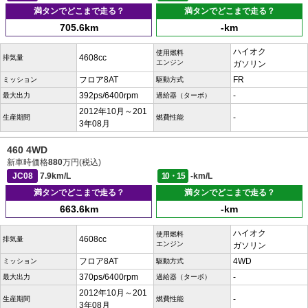
満タンでどこまで走る？
満タンでどこまで走る？
705.6km
-km
ハイオク
使用燃料
4608cc
排気量
エンジン
ガソリン
フロア8AT
FR
ミッション
駆動方式
392ps/6400rpm
-
最大出力
過給器（ターボ）
2012年10月～201
-
生産期間
燃費性能
3年08月
460 4WD
新車時価格
880
万円(税込)
JC08
7.9km/L
10・15
-km/L
満タンでどこまで走る？
満タンでどこまで走る？
663.6km
-km
ハイオク
使用燃料
4608cc
排気量
エンジン
ガソリン
フロア8AT
4WD
ミッション
駆動方式
370ps/6400rpm
-
最大出力
過給器（ターボ）
2012年10月～201
-
生産期間
燃費性能
3年08月