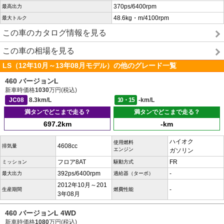
370ps/6400rpm
最高出力
48.6kg・m/4100rpm
最大トルク
この車のカタログ情報を見る
この車の相場を見る
LS（12年10月～13年08月モデル）の他のグレード一覧
460 バージョンL
新車時価格
1030
万円(税込)
JC08
8.3km/L
10・15
-km/L
満タンでどこまで走る？
満タンでどこまで走る？
697.2km
-km
ハイオク
使用燃料
4608cc
排気量
エンジン
ガソリン
フロア8AT
FR
ミッション
駆動方式
392ps/6400rpm
-
最大出力
過給器（ターボ）
2012年10月～201
-
生産期間
燃費性能
3年08月
460 バージョンL 4WD
新車時価格
1080
万円(税込)