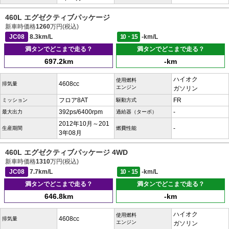
460L エグゼクティブパッケージ
新車時価格
1260
万円(税込)
JC08
8.3km/L
10・15
-km/L
満タンでどこまで走る？
満タンでどこまで走る？
697.2km
-km
ハイオク
使用燃料
4608cc
排気量
エンジン
ガソリン
フロア8AT
FR
ミッション
駆動方式
392ps/6400rpm
-
最大出力
過給器（ターボ）
2012年10月～201
-
生産期間
燃費性能
3年08月
460L エグゼクティブパッケージ 4WD
新車時価格
1310
万円(税込)
JC08
7.7km/L
10・15
-km/L
満タンでどこまで走る？
満タンでどこまで走る？
646.8km
-km
ハイオク
使用燃料
4608cc
排気量
エンジン
ガソリン