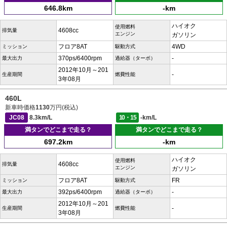
646.8km
-km
ハイオク
使用燃料
4608cc
排気量
エンジン
ガソリン
フロア8AT
4WD
ミッション
駆動方式
370ps/6400rpm
-
最大出力
過給器（ターボ）
2012年10月～201
-
生産期間
燃費性能
3年08月
460L
新車時価格
1130
万円(税込)
JC08
8.3km/L
10・15
-km/L
満タンでどこまで走る？
満タンでどこまで走る？
697.2km
-km
ハイオク
使用燃料
4608cc
排気量
エンジン
ガソリン
フロア8AT
FR
ミッション
駆動方式
392ps/6400rpm
-
最大出力
過給器（ターボ）
2012年10月～201
-
生産期間
燃費性能
3年08月