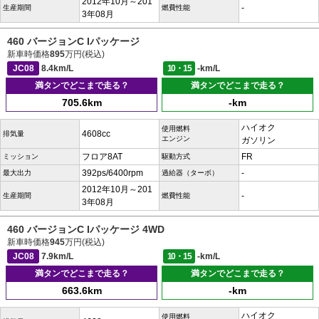
2012年10月～201
-
生産期間
燃費性能
3年08月
460 バージョンC Iパッケージ
新車時価格
895
万円(税込)
JC08
8.4km/L
10・15
-km/L
満タンでどこまで走る？
満タンでどこまで走る？
705.6km
-km
ハイオク
使用燃料
4608cc
排気量
エンジン
ガソリン
フロア8AT
FR
ミッション
駆動方式
392ps/6400rpm
-
最大出力
過給器（ターボ）
2012年10月～201
-
生産期間
燃費性能
3年08月
460 バージョンC Iパッケージ 4WD
新車時価格
945
万円(税込)
JC08
7.9km/L
10・15
-km/L
満タンでどこまで走る？
満タンでどこまで走る？
663.6km
-km
ハイオク
使用燃料