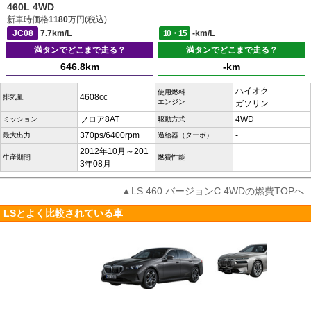
460L 4WD
新車時価格
1180
万円(税込)
JC08
7.7km/L
10・15
-km/L
満タンでどこまで走る？
満タンでどこまで走る？
646.8km
-km
ハイオク
使用燃料
4608cc
排気量
エンジン
ガソリン
フロア8AT
4WD
ミッション
駆動方式
370ps/6400rpm
-
最大出力
過給器（ターボ）
2012年10月～201
-
生産期間
燃費性能
3年08月
▲LS 460 バージョンC 4WDの燃費TOPへ
LSとよく比較されている車