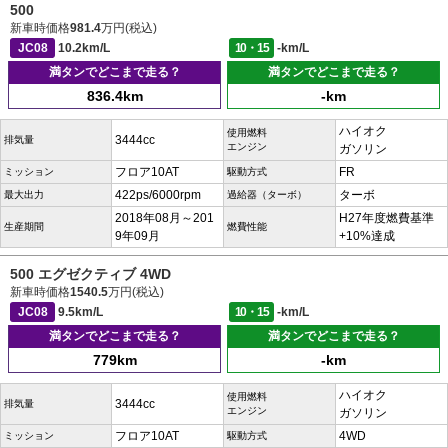
500
新車時価格
981.4
万円(税込)
JC08
10.2km/L
10・15
-km/L
満タンでどこまで走る？
満タンでどこまで走る？
836.4km
-km
ハイオク
使用燃料
3444cc
排気量
エンジン
ガソリン
フロア10AT
FR
ミッション
駆動方式
422ps/6000rpm
ターボ
最大出力
過給器（ターボ）
2018年08月～201
H27年度燃費基準
生産期間
燃費性能
9年09月
+10%達成
500 エグゼクティブ 4WD
新車時価格
1540.5
万円(税込)
JC08
9.5km/L
10・15
-km/L
満タンでどこまで走る？
満タンでどこまで走る？
779km
-km
ハイオク
使用燃料
3444cc
排気量
エンジン
ガソリン
フロア10AT
4WD
ミッション
駆動方式