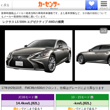
戻る
お気に入り
メニュー
新車時価格はメーカー発表当時の車両本体価格です。また基本情報など、その他の項目について
もメーカー発表時の情報に基いています。
レクサス LS 500h エグゼクティブ 4WDの燃費
1/3
17年(H29)10月、FMC時の500のフロント。仕様はグレードにより異なります
JC08モード
10・15モード
14.4km/L(82L)
-km/L(82L)
満タン
でどこまで走る？
満タン
でどこまで走る？