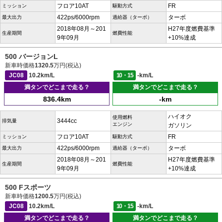
フロア10AT
FR
ミッション
駆動方式
422ps/6000rpm
ターボ
最大出力
過給器（ターボ）
2018年08月～201
H27年度燃費基準
生産期間
燃費性能
9年09月
+10%達成
500 バージョンL
新車時価格
1320.5
万円(税込)
JC08
10.2km/L
10・15
-km/L
満タンでどこまで走る？
満タンでどこまで走る？
836.4km
-km
ハイオク
使用燃料
3444cc
排気量
エンジン
ガソリン
フロア10AT
FR
ミッション
駆動方式
422ps/6000rpm
ターボ
最大出力
過給器（ターボ）
2018年08月～201
H27年度燃費基準
生産期間
燃費性能
9年09月
+10%達成
500 Fスポーツ
新車時価格
1200.5
万円(税込)
JC08
10.2km/L
10・15
-km/L
満タンでどこまで走る？
満タンでどこまで走る？