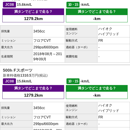
JC08
15.6km/L
10・15
-km/L
満タンでどこまで走る？
満タンでどこまで走る？
1279.2km
-km
ハイオク
使用燃料
3456cc
排気量
エンジン
ハイブリッド
フロアCVT
FR
ミッション
駆動方式
299ps/6600rpm
-
最大出力
過給器（ターボ）
2018年08月～201
-
生産期間
燃費性能
9年09月
500h Fスポーツ
新車時価格
1310.5
万円(税込)
JC08
15.6km/L
10・15
-km/L
満タンでどこまで走る？
満タンでどこまで走る？
1279.2km
-km
ハイオク
使用燃料
3456cc
排気量
エンジン
ハイブリッド
フロアCVT
FR
ミッション
駆動方式
299ps/6600rpm
-
最大出力
過給器（ターボ）