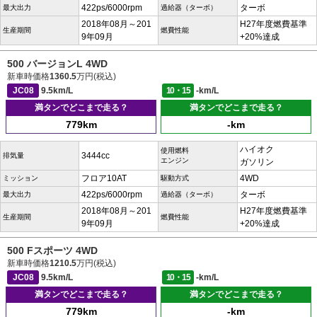
422ps/6000rpm
ターボ
最大出力
過給器（ターボ）
2018年08月～201
H27年度燃費基準
生産期間
燃費性能
9年09月
+20%達成
500 バージョンL 4WD
新車時価格
1360.5
万円(税込)
JC08
9.5km/L
10・15
-km/L
満タンでどこまで走る？
満タンでどこまで走る？
779km
-km
ハイオク
使用燃料
3444cc
排気量
エンジン
ガソリン
フロア10AT
4WD
ミッション
駆動方式
422ps/6000rpm
ターボ
最大出力
過給器（ターボ）
2018年08月～201
H27年度燃費基準
生産期間
燃費性能
9年09月
+20%達成
500 Fスポーツ 4WD
新車時価格
1210.5
万円(税込)
JC08
9.5km/L
10・15
-km/L
満タンでどこまで走る？
満タンでどこまで走る？
779km
-km