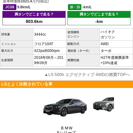
新車時価格
1021.4
万円(税込)
JC08
9.8km/L
10・15
-km/L
満タンでどこまで走る？
満タンでどこまで走る？
803.6km
-km
ハイオク
使用燃料
3444cc
排気量
エンジン
ガソリン
フロア10AT
4WD
ミッション
駆動方式
422ps/6000rpm
ターボ
最大出力
過給器（ターボ）
2018年08月～201
H27年度燃費基準
生産期間
燃費性能
9年09月
+10%達成
▲LS 500h エグゼクティブ 4WDの燃費TOPへ
LSとよく比較されている車
ＢＭＷ
5シリーズ