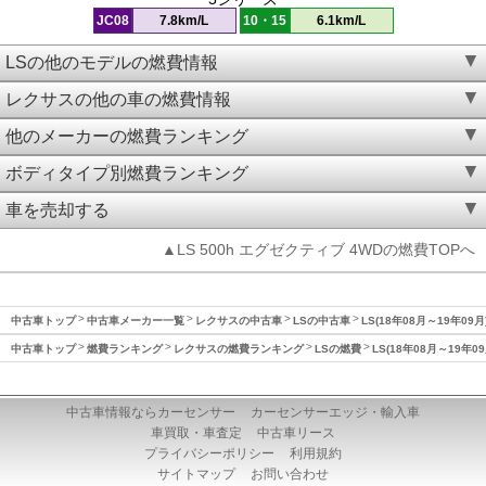
JC08
7.8km/L
10・15
6.1km/L
LSの他のモデルの燃費情報
レクサスの他の車の燃費情報
他のメーカーの燃費ランキング
ボディタイプ別燃費ランキング
車を売却する
▲LS 500h エグゼクティブ 4WDの燃費TOPへ
中古車トップ
中古車メーカー一覧
レクサスの中古車
LSの中古車
LS(18年08月～19年09
中古車トップ
燃費ランキング
レクサスの燃費ランキング
LSの燃費
LS(18年08月～19年0
中古車情報ならカーセンサー
カーセンサーエッジ・輸入車
車買取・車査定
中古車リース
プライバシーポリシー
利用規約
サイトマップ
お問い合わせ