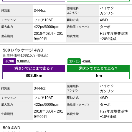
ハイオク
使用燃料
3444cc
排気量
エンジン
ガソリン
フロア10AT
4WD
ミッション
駆動方式
422ps/6000rpm
ターボ
最大出力
過給器（ターボ）
2018年08月～201
H27年度燃費基準
生産期間
燃費性能
9年09月
+20%達成
500 Iパッケージ 4WD
新車時価格
1082.5
万円(税込)
JC08
9.8km/L
10・15
-km/L
満タンでどこまで走る？
満タンでどこまで走る？
803.6km
-km
ハイオク
使用燃料
3444cc
排気量
エンジン
ガソリン
フロア10AT
4WD
ミッション
駆動方式
422ps/6000rpm
ターボ
最大出力
過給器（ターボ）
2018年08月～201
H27年度燃費基準
生産期間
燃費性能
9年09月
+10%達成
500 4WD