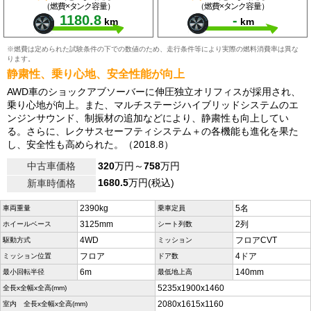
（燃費×タンク容量）
（燃費×タンク容量）
1180.8
-
km
km
※燃費は定められた試験条件の下での数値のため、走行条件等により実際の燃料消費率は異な
ります。
静粛性、乗り心地、安全性能が向上
AWD車のショックアブソーバーに伸圧独立オリフィスが採用され、
乗り心地が向上。また、マルチステージハイブリッドシステムのエ
ンジンサウンド、制振材の追加などにより、静粛性も向上してい
る。さらに、レクサスセーフティシステム＋の各機能も進化を果た
し、安全性も高められた。（2018.8）
中古車価格
320
万円～
758
万円
1680.5
万円(税込)
新車時価格
2390kg
5名
車両重量
乗車定員
3125mm
2列
ホイールベース
シート列数
4WD
フロアCVT
駆動方式
ミッション
フロア
4ドア
ミッション位置
ドア数
6m
140mm
最小回転半径
最低地上高
5235x1900x1460
全長x全幅x全高(mm)
2080x1615x1160
室内 全長x全幅x全高(mm)