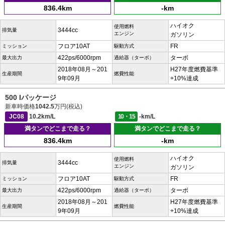
836.4km
-km
ハイオク
使用燃料
3444cc
排気量
エンジン
ガソリン
フロア10AT
FR
ミッション
駆動方式
422ps/6000rpm
ターボ
最大出力
過給器（ターボ）
2018年08月～201
H27年度燃費基準
生産期間
燃費性能
9年09月
+10%達成
500 Iパッケージ
新車時価格
1042.5
万円(税込)
JC08
10.2km/L
10・15
-km/L
満タンでどこまで走る？
満タンでどこまで走る？
836.4km
-km
ハイオク
使用燃料
3444cc
排気量
エンジン
ガソリン
フロア10AT
FR
ミッション
駆動方式
422ps/6000rpm
ターボ
最大出力
過給器（ターボ）
2018年08月～201
H27年度燃費基準
生産期間
燃費性能
9年09月
+10%達成