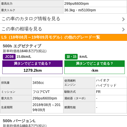
299ps/6600rpm
最高出力
36.3kg・m/5100rpm
最大トルク
この車のカタログ情報を見る
この車の相場を見る
LS（18年08月～19年09月モデル）の他のグレード一覧
500h エグゼクティブ
新車時価格
1640.5
万円(税込)
JC08
15.6km/L
10・15
-km/L
満タンでどこまで走る？
満タンでどこまで走る？
1279.2km
-km
ハイオク
使用燃料
3456cc
排気量
エンジン
ハイブリッド
フロアCVT
FR
ミッション
駆動方式
299ps/6600rpm
-
最大出力
過給器（ターボ）
2018年08月～201
-
生産期間
燃費性能
9年09月
500h バージョンL
新車時価格
1460.5
万円(税込)