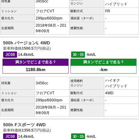
3456cc
排気量
エンジン
ハイブリッド
フロアCVT
FR
ミッション
駆動方式
299ps/6600rpm
-
最大出力
過給器（ターボ）
2018年08月～201
-
生産期間
燃費性能
9年09月
500h バージョンL 4WD
新車時価格
1500.5
万円(税込)
JC08
14.4km/L
10・15
-km/L
満タンでどこまで走る？
満タンでどこまで走る？
1180.8km
-km
ハイオク
使用燃料
3456cc
排気量
エンジン
ハイブリッド
フロアCVT
4WD
ミッション
駆動方式
299ps/6600rpm
-
最大出力
過給器（ターボ）
2018年08月～201
-
生産期間
燃費性能
9年09月
500h Fスポーツ 4WD
新車時価格
1350.5
万円(税込)
JC08
14.4km/L
10・15
-km/L