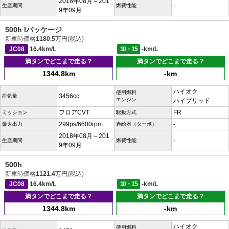
2018年08月～201
-
生産期間
燃費性能
9年09月
500h Iパッケージ
新車時価格
1180.5
万円(税込)
JC08
16.4km/L
10・15
-km/L
満タンでどこまで走る？
満タンでどこまで走る？
1344.8km
-km
ハイオク
使用燃料
3456cc
排気量
エンジン
ハイブリッド
フロアCVT
FR
ミッション
駆動方式
299ps/6600rpm
-
最大出力
過給器（ターボ）
2018年08月～201
-
生産期間
燃費性能
9年09月
500h
新車時価格
1121.4
万円(税込)
JC08
16.4km/L
10・15
-km/L
満タンでどこまで走る？
満タンでどこまで走る？
1344.8km
-km
ハイオク
使用燃料