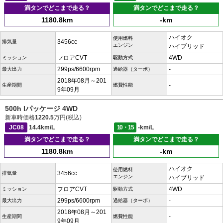
満タンでどこまで走る？
満タンでどこまで走る？
1180.8km
-km
ハイオク
使用燃料
3456cc
排気量
エンジン
ハイブリッド
フロアCVT
4WD
ミッション
駆動方式
299ps/6600rpm
-
最大出力
過給器（ターボ）
2018年08月～201
-
生産期間
燃費性能
9年09月
500h Iパッケージ 4WD
新車時価格
1220.5
万円(税込)
JC08
14.4km/L
10・15
-km/L
満タンでどこまで走る？
満タンでどこまで走る？
1180.8km
-km
ハイオク
使用燃料
3456cc
排気量
エンジン
ハイブリッド
フロアCVT
4WD
ミッション
駆動方式
299ps/6600rpm
-
最大出力
過給器（ターボ）
2018年08月～201
-
生産期間
燃費性能
9年09月