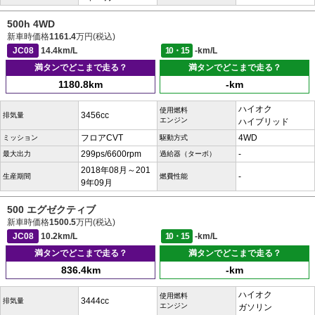
500h 4WD
新車時価格
1161.4
万円(税込)
JC08
14.4km/L
10・15
-km/L
満タンでどこまで走る？
満タンでどこまで走る？
1180.8km
-km
ハイオク
使用燃料
3456cc
排気量
エンジン
ハイブリッド
フロアCVT
4WD
ミッション
駆動方式
299ps/6600rpm
-
最大出力
過給器（ターボ）
2018年08月～201
-
生産期間
燃費性能
9年09月
500 エグゼクティブ
新車時価格
1500.5
万円(税込)
JC08
10.2km/L
10・15
-km/L
満タンでどこまで走る？
満タンでどこまで走る？
836.4km
-km
ハイオク
使用燃料
3444cc
排気量
エンジン
ガソリン