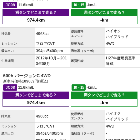
JC08
11.6km/L
10・15
-km/L
満タンでどこまで走る？
満タンでどこまで走る？
974.4km
-km
ハイオク
使用燃料
4968cc
排気量
エンジン
ハイブリッド
フロアCVT
4WD
ミッション
駆動方式
394ps/6400rpm
-
最大出力
過給器（ターボ）
2012年10月～201
H27年度燃費基準
生産期間
燃費性能
3年08月
達成
600h バージョンC 4WD
新車時価格
1090
万円(税込)
JC08
11.6km/L
10・15
-km/L
満タンでどこまで走る？
満タンでどこまで走る？
974.4km
-km
ハイオク
使用燃料
4968cc
排気量
エンジン
ハイブリッド
フロアCVT
4WD
ミッション
駆動方式
394ps/6400rpm
-
最大出力
過給器（ターボ）