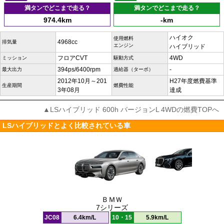
満タンでどこまで走る？
満タンでどこまで走る？
974.4km
-km
ハイオク
使用燃料
4968cc
排気量
エンジン
ハイブリッド
フロアCVT
4WD
ミッション
駆動方式
394ps/6400rpm
-
最大出力
過給器（ターボ）
2012年10月～201
H27年度燃費基準
生産期間
燃費性能
3年08月
達成
▲LSハイブリッド 600h バージョンL 4WDの燃費TOPへ
LSハイブリッドとよく比較されている車
ＢＭＷ
7シリーズ
JC08
6.4km/L
10・15
5.9km/L