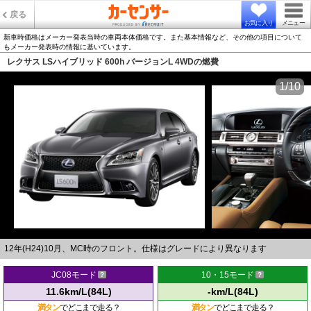
戻る
お気に入り
メニュー
新車時価格はメーカー発表当時の車両本体価格です。また基本情報など、その他の項目について
もメーカー発表時の情報に基いています。
レクサス LSハイブリッド 600h バージョンL 4WDの燃費
1/10
12年(H24)10月、MC時のフロント。仕様はグレードにより異なります
JC08モード
10・15モード
11.6km/L(84L)
-km/L(84L)
満タン
でどこまで走る？
満タン
でどこまで走る？