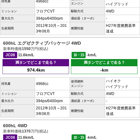
4968cc
排気量
エンジン
ハイブリッド
フロアCVT
4WD
ミッション
駆動方式
394ps/6400rpm
-
最大出力
過給器（ターボ）
2012年10月～201
H27年度燃費基準
生産期間
燃費性能
3年08月
達成
600hL エグゼクティブパッケージ 4WD
新車時価格
1550
万円(税込)
JC08
11.6km/L
10・15
-km/L
満タンでどこまで走る？
満タンでどこまで走る？
974.4km
-km
ハイオク
使用燃料
4968cc
排気量
エンジン
ハイブリッド
フロアCVT
4WD
ミッション
駆動方式
394ps/6400rpm
-
最大出力
過給器（ターボ）
2012年10月～201
H27年度燃費基準
生産期間
燃費性能
3年08月
達成
600hL 4WD
新車時価格
1370
万円(税込)
JC08
11.6km/L
10・15
-km/L