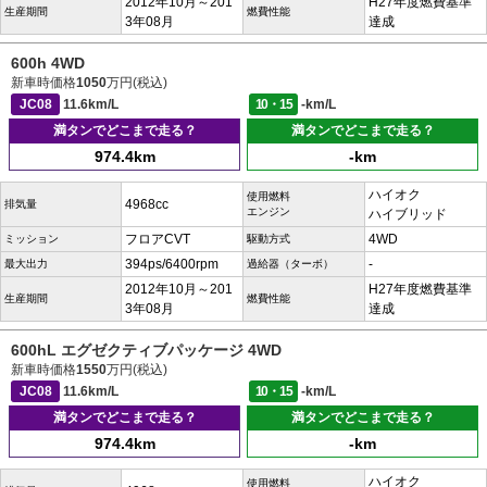
2012年10月～201
H27年度燃費基準
生産期間
燃費性能
3年08月
達成
600h 4WD
新車時価格
1050
万円(税込)
JC08
11.6km/L
10・15
-km/L
満タンでどこまで走る？
満タンでどこまで走る？
974.4km
-km
ハイオク
使用燃料
4968cc
排気量
エンジン
ハイブリッド
フロアCVT
4WD
ミッション
駆動方式
394ps/6400rpm
-
最大出力
過給器（ターボ）
2012年10月～201
H27年度燃費基準
生産期間
燃費性能
3年08月
達成
600hL エグゼクティブパッケージ 4WD
新車時価格
1550
万円(税込)
JC08
11.6km/L
10・15
-km/L
満タンでどこまで走る？
満タンでどこまで走る？
974.4km
-km
ハイオク
使用燃料