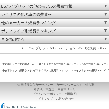
LSハイブリッドの他のモデルの燃費情報
レクサスの他の車の燃費情報
他のメーカーの燃費ランキング
ボディタイプ別燃費ランキング
車を売却する
▲LSハイブリッド 600h バージョンL 4WDの燃費TOPへ
中古車トップ
中古車メーカー一覧
レクサスの中古車
LSハイブリッドの中古車
LSハイブリ
中古車トップ
燃費ランキング
レクサスの燃費ランキング
LSハイブリッドの燃費
LSハイブ
中古車情報ならカーセンサー
カーセンサーエッジ・輸入車
車買取・車査定
中古車リース
プライバシーポリシー
利用規約
サイトマップ
お問い合わせ