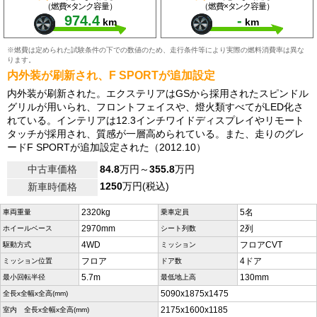
（燃費×タンク容量）
（燃費×タンク容量）
974.4
-
km
km
※燃費は定められた試験条件の下での数値のため、走行条件等により実際の燃料消費率は異な
ります。
内外装が刷新され、F SPORTが追加設定
内外装が刷新された。エクステリアはGSから採用されたスピンドル
グリルが用いられ、フロントフェイスや、燈火類すべてがLED化さ
れている。インテリアは12.3インチワイドディスプレイやリモート
タッチが採用され、質感が一層高められている。また、走りのグレ
ードF SPORTが追加設定された（2012.10）
中古車価格
84.8
万円～
355.8
万円
1250
万円(税込)
新車時価格
2320kg
5名
車両重量
乗車定員
2970mm
2列
ホイールベース
シート列数
4WD
フロアCVT
駆動方式
ミッション
フロア
4ドア
ミッション位置
ドア数
5.7m
130mm
最小回転半径
最低地上高
5090x1875x1475
全長x全幅x全高(mm)
2175x1600x1185
室内 全長x全幅x全高(mm)