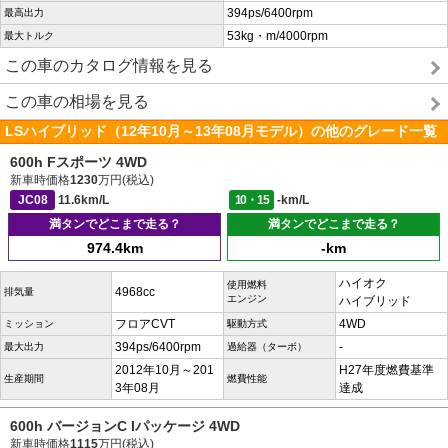
394ps/6400rpm
最高出力
53kg・m/4000rpm
最大トルク
この車のカタログ情報を見る
この車の相場を見る
LSハイブリッド（12年10月～13年08月モデル）の他のグレード一覧
600h Fスポーツ 4WD
新車時価格
1230
万円(税込)
JC08
11.6km/L
10・15
-km/L
満タンでどこまで走る？
満タンでどこまで走る？
974.4km
-km
ハイオク
使用燃料
4968cc
排気量
エンジン
ハイブリッド
フロアCVT
4WD
ミッション
駆動方式
394ps/6400rpm
-
最大出力
過給器（ターボ）
2012年10月～201
H27年度燃費基準
生産期間
燃費性能
3年08月
達成
600h バージョンC Iパッケージ 4WD
新車時価格
1115
万円(税込)