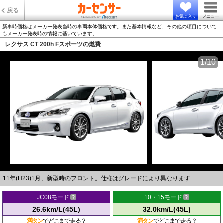
戻る
お気に入り
メニュー
新車時価格はメーカー発表当時の車両本体価格です。また基本情報など、その他の項目について
もメーカー発表時の情報に基いています。
レクサス CT 200h Fスポーツの燃費
1/10
11年(H23)1月、新型時のフロント。仕様はグレードにより異なります
JC08モード
10・15モード
26.6km/L(45L)
32.0km/L(45L)
満タン
でどこまで走る？
満タン
でどこまで走る？