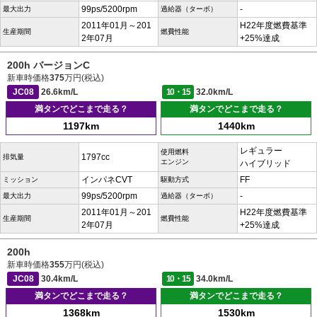
99ps/5200rpm
-
最大出力
過給器（ターボ）
2011年01月～201
H22年度燃費基準
生産期間
燃費性能
2年07月
+25%達成
200h バージョンC
新車時価格
375
万円(税込)
JC08
26.6km/L
10・15
32.0km/L
満タンでどこまで走る？
満タンでどこまで走る？
1197km
1440km
レギュラー
使用燃料
1797cc
排気量
エンジン
ハイブリッド
インパネCVT
FF
ミッション
駆動方式
99ps/5200rpm
-
最大出力
過給器（ターボ）
2011年01月～201
H22年度燃費基準
生産期間
燃費性能
2年07月
+25%達成
200h
新車時価格
355
万円(税込)
JC08
30.4km/L
10・15
34.0km/L
満タンでどこまで走る？
満タンでどこまで走る？
1368km
1530km