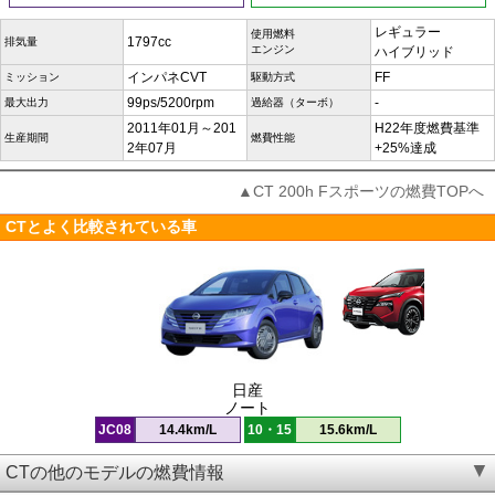
レギュラー
使用燃料
1797cc
排気量
エンジン
ハイブリッド
インパネCVT
FF
ミッション
駆動方式
99ps/5200rpm
-
最大出力
過給器（ターボ）
2011年01月～201
H22年度燃費基準
生産期間
燃費性能
2年07月
+25%達成
▲CT 200h Fスポーツの燃費TOPへ
CTとよく比較されている車
日産
ノート
JC08
14.4km/L
10・15
15.6km/L
CTの他のモデルの燃費情報