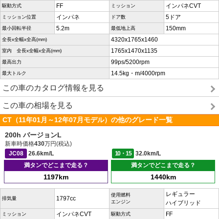
FF
インパネCVT
駆動方式
ミッション
インパネ
5ドア
ミッション位置
ドア数
5.2m
150mm
最小回転半径
最低地上高
4320x1765x1460
全長x全幅x全高(mm)
1765x1470x1135
室内 全長x全幅x全高(mm)
99ps/5200rpm
最高出力
14.5kg・m/4000rpm
最大トルク
この車のカタログ情報を見る
この車の相場を見る
CT（11年01月～12年07月モデル）の他のグレード一覧
200h バージョンL
新車時価格
430
万円(税込)
JC08
26.6km/L
10・15
32.0km/L
満タンでどこまで走る？
満タンでどこまで走る？
1197km
1440km
レギュラー
使用燃料
1797cc
排気量
エンジン
ハイブリッド
インパネCVT
FF
ミッション
駆動方式