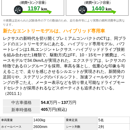
（燃費×タンク容量）
（燃費×タンク容量）
1197
1440
km
km
※燃費は定められた試験条件の下での数値のため、走行条件等により実際の燃料消費率は異な
ります。
新たなエントリーモデルは、ハイブリッド専用車
レクサスの新時代を切り開くプレミアムコンパクトのCTは、同ブラ
ンドのエントリーモデルにあたる、ハイブリッド専用モデル。パワ
ートレインは1.8Lエンジン＋レクサス・ハイブリッドドライブ技術
を組み合わせた1種類で、駆動方式はFF。10・15モード燃費は、ベ
ースモデルで34.0km/Lが実現された。エクステリアは、レクサスの
特徴であるロングルーフを採用。車高を落とし、低重心な印象を与
えることで、走りを感じさせるシルエットが実現された。新開発の
足回りや、ステアリングのパドルシフト、加速フィールやステアリ
ングの手ごたえ、メーター表示などを切り替え可能なドライブモー
ドセレクトが採用されるなどスポーティさも追求されている。
（2011.1）
中古車価格
54.8
万円～
137
万円
405
万円(税込)
新車時価格
1400kg
5名
車両重量
乗車定員
2600mm
2列
ホイールベース
シート列数