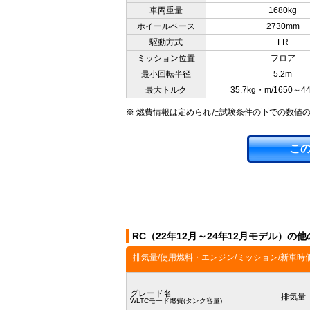
車両重量
1680kg
ホイールベース
2730mm
駆動方式
FR
ミッション位置
フロア
最小回転半径
5.2m
最大トルク
35.7kg・m/1650～4
※ 燃費情報は定められた試験条件の下での数値
こ
RC（22年12月～24年12月モデル）の
排気量/使用燃料・エンジン/ミッション/新車時
グレード名
排気量
WLTCモード燃費(タンク容量)