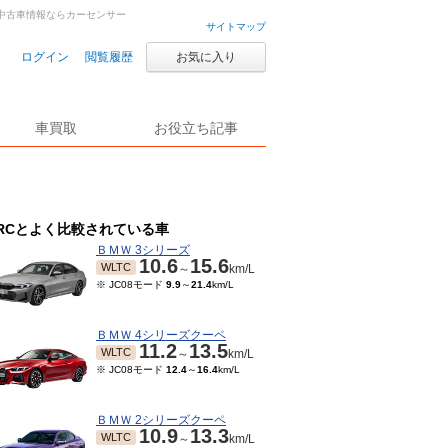
車・中古車情報ならカーセンサー
サイトマップ
ログイン
閲覧履歴
お気に入り
車買取
お役立ち記事
RCとよく比較されている車
ＢＭＷ 3シリーズ
10.6
15.6
WLTC
～
km/L
※ JC08モード
9.9
～
21.4
km/L
ＢＭＷ 4シリーズクーペ
11.2
13.5
WLTC
～
km/L
※ JC08モード
12.4
～
16.4
km/L
ＢＭＷ 2シリーズクーペ
10.9
13.3
WLTC
～
km/L