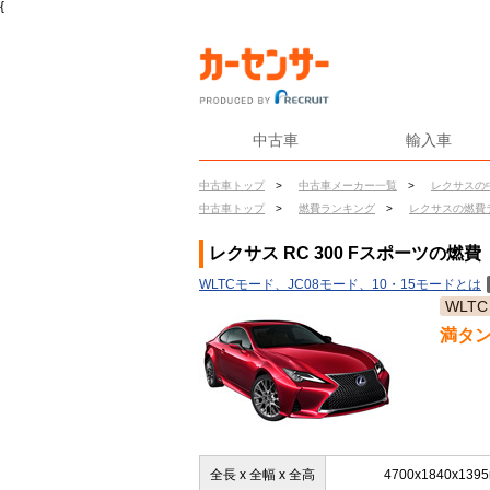
{
中古車
輸入車
中古車トップ
>
中古車メーカー一覧
>
レクサスの
中古車トップ
>
燃費ランキング
>
レクサスの燃費
レクサス RC 300 Fスポーツの燃費
WLTCモード、JC08モード、10・15モードとは
WLTC
満タ
全長 x 全幅 x 全高
4700x1840x139