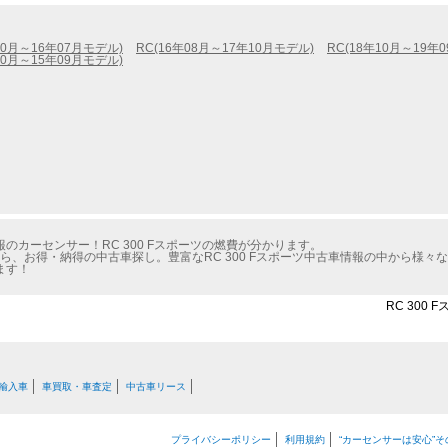
10月～16年07月モデル)
RC(16年08月～17年10月モデル)
RC(18年10月～19年
10月～15年09月モデル)
カーセンサー！RC 300 Fスポーツの燃費が分かります。
ら、お得・納得の中古車探し。豊富なRC 300 Fスポーツ中古車情報の中から様々
ます！
RC 300
輸入車
車買取・車査定
中古車リース
プライバシーポリシー
利用規約
“カーセンサーは安心”そ