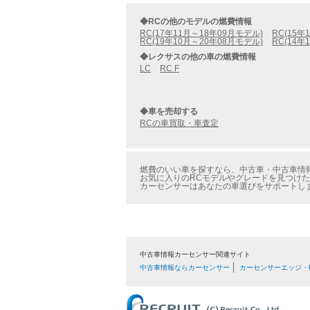
◆RCの他のモデルの燃費情報
RC(17年11月～18年09月モデル)
RC(15年
RC(19年10月～20年08月モデル)
RC(14年
◆レクサスの他の車の燃費情報
LC
RC F
◆車を売却する
RCの車買取・車査定
燃費のいい車を探すなら、中古車・中古車情報の
お気に入りのRCモデルやグレードを見つけた
カーセンサーはあなたの車選びをサポートし
中古車情報カーセンサー関連サイト
中古車情報ならカーセンサー
カーセンサーエッジ・