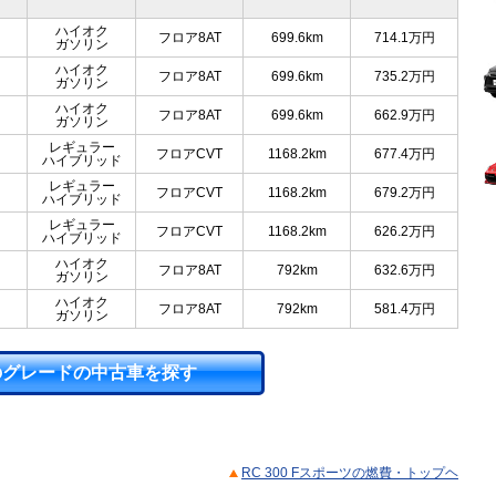
ハイオク
フロア8AT
699.6km
714.1
万円
ガソリン
ハイオク
フロア8AT
699.6km
735.2
万円
ガソリン
ハイオク
フロア8AT
699.6km
662.9
万円
ガソリン
レギュラー
フロアCVT
1168.2km
677.4
万円
ハイブリッド
レギュラー
フロアCVT
1168.2km
679.2
万円
ハイブリッド
レギュラー
フロアCVT
1168.2km
626.2
万円
ハイブリッド
ハイオク
フロア8AT
792km
632.6
万円
ガソリン
ハイオク
フロア8AT
792km
581.4
万円
ガソリン
のグレードの中古車を探す
RC 300 Fスポーツの燃費・トップヘ