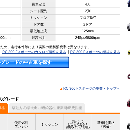
乗車定員
4人
シート配列
2列
ミッション
フロア8AT
ドア数
2ドア
最低地上高
125mm
400rpm
最高出力
245ps/5800rpm
のため、走行条件等により実際の燃料消費率は異なります。
RC 300 Fスポーツのカタログ情報を見る
RC 300 Fスポーツの相場を見る
のグレードの中古車を探す
RC 300 Fスポーツの燃費・トップヘ
他のグレード
価格
駆動方式/最大出力/過給器/生産期間/燃費性能
満タンで
使用燃料
新車時価格
ミッション
どこまで走る？
エンジン
(税込)
(燃費xタンク容量)