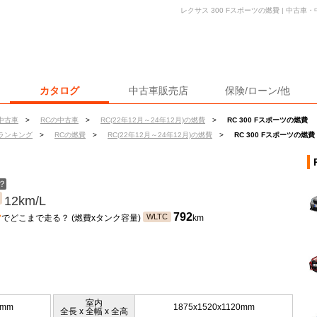
レクサス 300 Fスポーツの燃費 | 中古
カタログ
中古車販売店
保険/ローン/他
中古車
>
RCの中古車
>
RC(22年12月～24年12月)の燃費
>
RC 300 Fスポーツの燃費
ランキング
>
RCの燃費
>
RC(22年12月～24年12月)の燃費
>
RC 300 Fスポーツの燃費
？
12km/L
ン
792
WLTC
でどこまで走る？ (燃費xタンク容量)
km
室内
5mm
1875x1520x1120mm
全長 x 全幅 x 全高