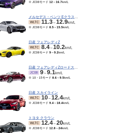
※ JC08モード
12
～
16.7
km/L
メルセデス・ベンツ Eクラスクーペ
11.3
12.9
WLTC
～
km/L
※ JC08モード
8.5
～
15.5
km/L
日産 フェアレディZ
8.4
10.2
WLTC
～
km/L
※ JC08モード
9
～
9.2
km/L
日産 フェアレディZロードスター
9
9.1
JC08
～
km/L
※ 10・15モード
8.6
～
9.5
km/L
日産 スカイライン
10
12.4
WLTC
～
km/L
※ JC08モード
9.4
～
18.4
km/L
トヨタ クラウン
12.4
20
WLTC
～
km/L
※ JC08モード
12.8
～
24
km/L