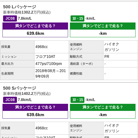
500 Lパッケージ
新車時価格
1302.2
万円(税込)
JC08
7.8km/L
10・15
-km/L
満タンでどこまで走る？
満タンでどこまで走る？
639.6km
-km
ハイオク
使用燃料
4968cc
排気量
エンジン
ガソリン
フロア10AT
FR
ミッション
駆動方式
477ps/7100rpm
-
最大出力
過給器（ターボ）
2018年08月～201
-
生産期間
燃費性能
9年09月
500 Sパッケージ
新車時価格
1402.2
万円(税込)
JC08
7.8km/L
10・15
-km/L
満タンでどこまで走る？
満タンでどこまで走る？
639.6km
-km
ハイオク
使用燃料
4968cc
排気量
エンジン
ガソリン
ミッション
駆動方式