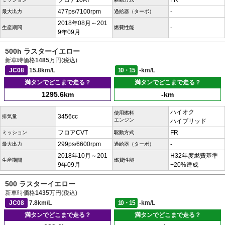
フロア10AT
FR
477ps/7100rpm
-
最大出力
過給器（ターボ）
2018年08月～201
-
生産期間
燃費性能
9年09月
500h ラスターイエロー
新車時価格
1485
万円(税込)
JC08
15.8km/L
10・15
-km/L
満タンでどこまで走る？
満タンでどこまで走る？
1295.6km
-km
ハイオク
使用燃料
3456cc
排気量
エンジン
ハイブリッド
フロアCVT
FR
ミッション
駆動方式
299ps/6600rpm
-
最大出力
過給器（ターボ）
2018年10月～201
H32年度燃費基準
生産期間
燃費性能
9年09月
+20%達成
500 ラスターイエロー
新車時価格
1435
万円(税込)
JC08
7.8km/L
10・15
-km/L
満タンでどこまで走る？
満タンでどこまで走る？