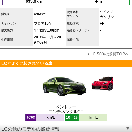
639.6km
-km
ハイオク
使用燃料
4968cc
排気量
エンジン
ガソリン
フロア10AT
FR
ミッション
駆動方式
477ps/7100rpm
-
最大出力
過給器（ターボ）
2018年10月～201
-
生産期間
燃費性能
9年09月
▲LC 500の燃費TOPへ
LCとよく比較されている車
ベントレー
コンチネンタルGT
JC08
-km/L
10・15
-km/L
LCの他のモデルの燃費情報