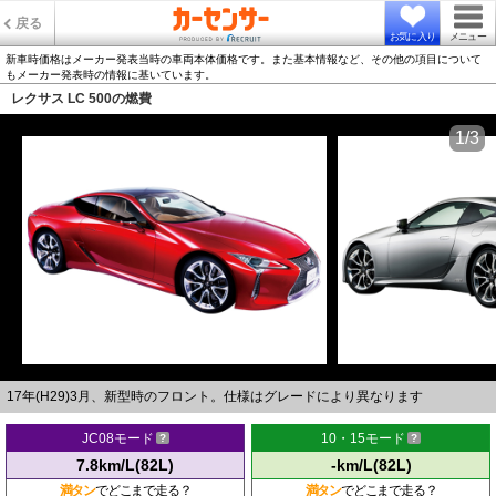
戻る
お気に入り
メニュー
新車時価格はメーカー発表当時の車両本体価格です。また基本情報など、その他の項目について
もメーカー発表時の情報に基いています。
レクサス LC 500の燃費
1/3
17年(H29)3月、新型時のフロント。仕様はグレードにより異なります
JC08モード
10・15モード
7.8km/L(82L)
-km/L(82L)
満タン
でどこまで走る？
満タン
でどこまで走る？