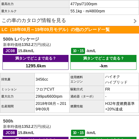
477ps/7100rpm
最高出力
55.1kg・m/4800rpm
最大トルク
この車のカタログ情報を見る
LC（18年08月～19年09月モデル）の他のグレード一覧
500h Lパッケージ
新車時価格
1352.2
万円(税込)
JC08
15.8km/L
10・15
-km/L
満タンでどこまで走る？
満タンでどこまで走る？
1295.6km
-km
ハイオク
使用燃料
3456cc
排気量
エンジン
ハイブリッド
フロアCVT
FR
ミッション
駆動方式
299ps/6600rpm
-
最大出力
過給器（ターボ）
2018年08月～201
H32年度燃費基準
生産期間
燃費性能
9年09月
+20%達成
500h
新車時価格
1352.2
万円(税込)
JC08
15.8km/L
10・15
-km/L