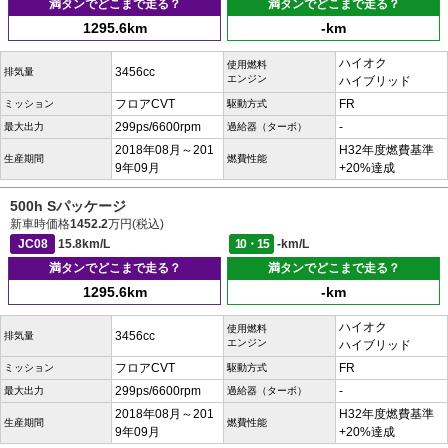
満タンでどこまで走る？
満タンでどこまで走る？
1295.6km
-km
ハイオク
使用燃料
3456cc
排気量
エンジン
ハイブリッド
フロアCVT
FR
ミッション
駆動方式
299ps/6600rpm
-
最大出力
過給器（ターボ）
2018年08月～201
H32年度燃費基準
生産期間
燃費性能
9年09月
+20%達成
500h Sパッケージ
新車時価格
1452.2
万円(税込)
JC08
15.8km/L
10・15
-km/L
満タンでどこまで走る？
満タンでどこまで走る？
1295.6km
-km
ハイオク
使用燃料
3456cc
排気量
エンジン
ハイブリッド
フロアCVT
FR
ミッション
駆動方式
299ps/6600rpm
-
最大出力
過給器（ターボ）
2018年08月～201
H32年度燃費基準
生産期間
燃費性能
9年09月
+20%達成