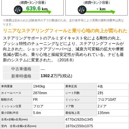
（燃費×タンク容量）
（燃費×タンク容量）
639.6
-
km
km
※燃費は定められた試験条件の下での数値のため、走行条件等により実際の燃料消費率は異な
ります。
リニアなステアリングフィールと乗り心地の向上が図られた
ステアリングサポートのアルミダイキャスト化による剛性の向上、
ブッシュ特性のチューニングなどにより、ステアリングフィールが
向上された。ショックアブソーバーは、減衰力可変幅の拡大や摩擦
低減が図られ、乗り心地と操縦安定性が高められている。ナビも最
新のシステムに変更された。（2018.8）
中古車価格
---
1302.2
万円(税込)
新車時価格
1940kg
4名
車両重量
乗車定員
2870mm
2列
ホイールベース
シート列数
FR
フロア10AT
駆動方式
ミッション
フロア
2ドア
ミッション位置
ドア数
5.4m
135mm
最小回転半径
最低地上高
4770x1920x1345
全長x全幅x全高(mm)
1870x1550x1075
室内 全長x全幅x全高(mm)