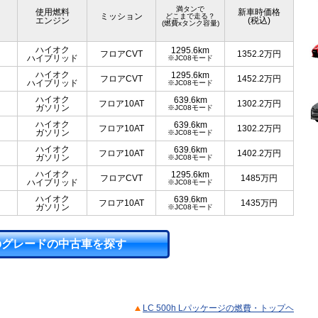
満タンで
使用燃料
新車時価格
ミッション
どこまで走る？
エンジン
(税込)
(燃費xタンク容量)
ハイオク
1295.6km
フロアCVT
1352.2
万円
ハイブリッド
※JC08モード
ハイオク
1295.6km
フロアCVT
1452.2
万円
ハイブリッド
※JC08モード
ハイオク
639.6km
フロア10AT
1302.2
万円
ガソリン
※JC08モード
ハイオク
639.6km
フロア10AT
1302.2
万円
ガソリン
※JC08モード
ハイオク
639.6km
フロア10AT
1402.2
万円
ガソリン
※JC08モード
ハイオク
1295.6km
フロアCVT
1485
万円
ハイブリッド
※JC08モード
ハイオク
639.6km
フロア10AT
1435
万円
ガソリン
※JC08モード
のグレードの中古車を探す
LC 500h Lパッケージの燃費・トップヘ