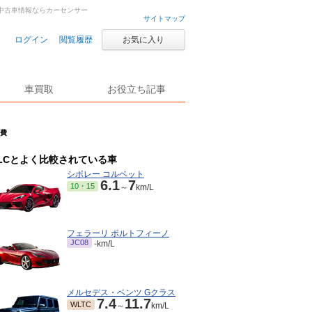
車・中古車情報ならカーセンサー
サイトマップ
ログイン
閲覧履歴
お気に入り
車買取
お役立ち記事
燃費
LCとよく比較されている車
シボレー コルベット
6.1
7
10・15
～
km/L
フェラーリ ポルトフィーノ
JC08
-km/L
メルセデス・ベンツ Gクラス
7.4
11.7
WLTC
～
km/L