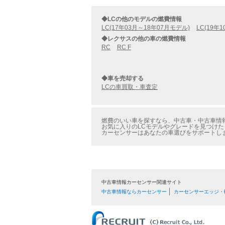
◆LCの他のモデルの燃費情報
LC(17年03月～18年07月モデル)
LC(19年
◆レクサスの他の車の燃費情報
RC
RC F
◆車を売却する
LCの車買取・車査定
燃費のいい車を探すなら、中古車・中古車情報の
お気に入りのLCモデルやグレードを見つけた
カーセンサーはあなたの車選びをサポートし
中古車情報カーセンサー関連サイト
中古車情報ならカーセンサー
カーセンサーエッジ・