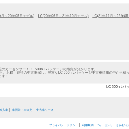
10月～20年05月モデル)
LC(20年06月～21年10月モデル)
LC(21年11月～23年0
カーセンサー！LC 500h Lパッケージの燃費が分かります。
ら、お得・納得の中古車探し。豊富なLC 500h Lパッケージ中古車情報の中から
ます！
LC 500h 
輸入車
車買取・車査定
中古車リース
プライバシーポリシー
利用規約
“カーセンサーは安心”そ