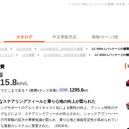
レクサス 500h Lパッケージの燃費 | 中古
カタログ
中古車販売店
保険/ローン/他
中古車
>
LCの中古車
>
LC(18年08月～19年09月)の燃費
>
LC 500h Lパッケージの燃費
ランキング
>
LCの燃費
>
LC(18年08月～19年09月)の燃費
>
LC 500h Lパッケージの
燃費
？
15.8
km/L
ン
1295.6
JC08
でどこまで走る？ (燃費xタンク容量)
km
なステアリングフィールと乗り心地の向上が図られた
リングサポートのアルミダイキャスト化による剛性の向上、ブッシュ特性のチ
ングなどにより、ステアリングフィールが向上された。ショックアブソーバー
衰力可変幅の拡大や摩擦低減が図られ、乗り心地と操縦安定性が高められてい
も最新のシステムに変更された。（2018.8）