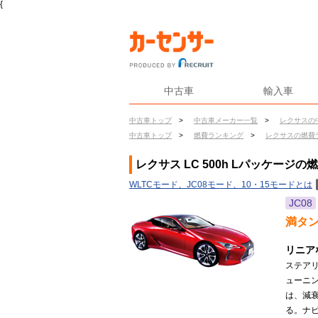
{
中古車
輸入車
中古車トップ
>
中古車メーカー一覧
>
レクサスの
中古車トップ
>
燃費ランキング
>
レクサスの燃費
レクサス LC 500h Lパッケージの
WLTCモード、JC08モード、10・15モードとは
JC08
満タ
リニア
ステア
ューニ
は、減
る。ナビ