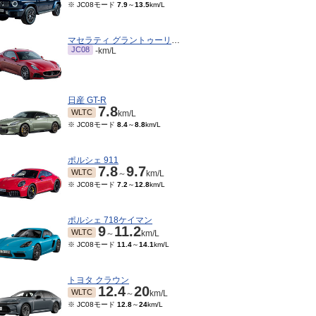
※ JC08モード
7.9
～
13.5
km/L
マセラティ グラントゥーリズモ
JC08
-km/L
日産 GT-R
7.8
WLTC
km/L
※ JC08モード
8.4
～
8.8
km/L
ポルシェ 911
7.8
9.7
WLTC
～
km/L
※ JC08モード
7.2
～
12.8
km/L
ポルシェ 718ケイマン
9
11.2
WLTC
～
km/L
※ JC08モード
11.4
～
14.1
km/L
トヨタ クラウン
12.4
20
WLTC
～
km/L
※ JC08モード
12.8
～
24
km/L