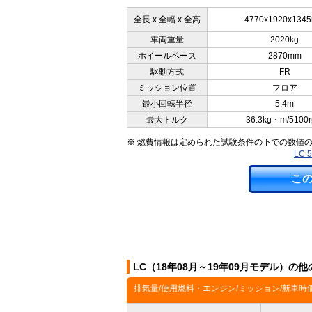
全長 x 全幅 x 全高
4770x1920x134
車両重量
2020kg
ホイールベース
2870mm
駆動方式
FR
ミッション位置
フロア
最小回転半径
5.4m
最大トルク
36.3kg・m/5100
※ 燃費情報は定められた試験条件の下での数値
LC
こ
LC（18年08月～19年09月モデル）の
排気量/使用燃料・エンジン/ミッション/新車時