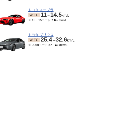
トヨタ スープラ
11
14.5
WLTC
～
km/L
※ 10・15モード
7.6
～
9
km/L
トヨタ プリウス
25.4
32.6
WLTC
～
km/L
※ JC08モード
27
～
40.8
km/L