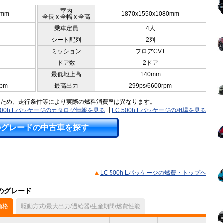
室内
5mm
1870x1550x1080mm
全長 x 全幅 x 全高
乗車定員
4人
シート配列
2列
ミッション
フロアCVT
ドア数
2ドア
最低地上高
140mm
rpm
最高出力
299ps/6600rpm
のため、走行条件等により実際の燃料消費率は異なります。
 500h Lパッケージのカタログ情報を見る
LC 500h Lパッケージの相場を見る
のグレードの中古車を探す
LC 500h Lパッケージの燃費・トップヘ
他のグレード
価格
駆動方式/最大出力/過給器/生産期間/燃費性能