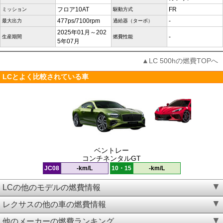
フロア10AT
FR
ミッション
駆動方式
477ps/7100rpm
-
最大出力
過給器（ターボ）
2025年01月～202
-
生産期間
燃費性能
5年07月
▲LC 500hの燃費TOPへ
LCとよく比較されている車
ベントレー
コンチネンタルGT
JC08
-km/L
10・15
-km/L
LCの他のモデルの燃費情報
レクサスの他の車の燃費情報
他のメーカーの燃費ランキング