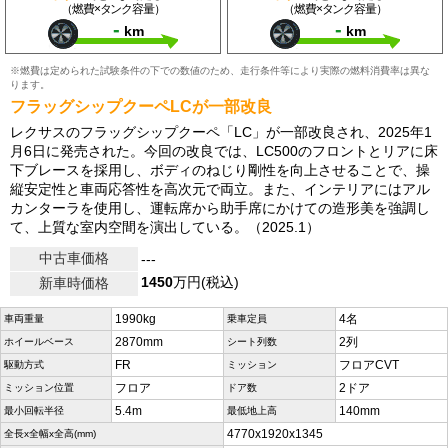
（燃費×タンク容量）
（燃費×タンク容量）
-
-
km
km
※燃費は定められた試験条件の下での数値のため、走行条件等により実際の燃料消費率は異な
ります。
フラッグシップクーペLCが一部改良
レクサスのフラッグシップクーペ「LC」が一部改良され、2025年1
月6日に発売された。今回の改良では、LC500のフロントとリアに床
下ブレースを採用し、ボディのねじり剛性を向上させることで、操
縦安定性と車両応答性を高次元で両立。また、インテリアにはアル
カンターラを使用し、運転席から助手席にかけての造形美を強調し
て、上質な室内空間を演出している。（2025.1）
中古車価格
---
1450
万円(税込)
新車時価格
1990kg
4名
車両重量
乗車定員
2870mm
2列
ホイールベース
シート列数
FR
フロアCVT
駆動方式
ミッション
フロア
2ドア
ミッション位置
ドア数
5.4m
140mm
最小回転半径
最低地上高
4770x1920x1345
全長x全幅x全高(mm)