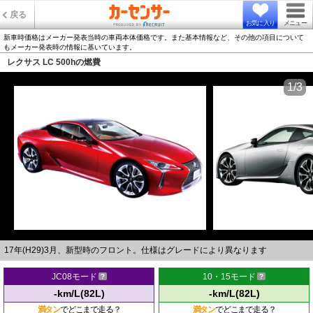
戻る
お気に入り
メニュー
新車時価格はメーカー発表当時の車両本体価格です。また基本情報など、その他の項目について
もメーカー発表時の情報に基いています。
レクサス LC 500hの燃費
1/3
17年(H29)3月、新型時のフロント。仕様はグレードにより異なります
JC08モード
10・15モード
-km/L(82L)
-km/L(82L)
満タン
でどこまで走る？
満タン
でどこまで走る？