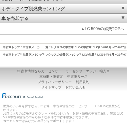
ボディタイプ別燃費ランキング
車を売却する
▲LC 500hの燃費TOPへ
中古車トップ
中古車メーカー一覧
レクサスの中古車
LCの中古車
LC(25年01月～25年07
中古車トップ
燃費ランキング
レクサスの燃費ランキング
LCの燃費
LC(25年01月～25年0
中古車情報ならカーセンサー
カーセンサーエッジ・輸入車
車買取・車査定
中古車リース
プライバシーポリシー
利用規約
サイトマップ
お問い合わせ
燃費のいい車を探すなら、中古車・中古車情報のカーセンサー！LC 500hの燃費が分
かります。
お気に入りのLCモデルやグレードを見つけたら、お得・納得の中古車探し。豊富なLC
500h中古車情報の中から様々な条件で中古車検索ができます。
カーセンサーはあなたの車選びをサポートします！