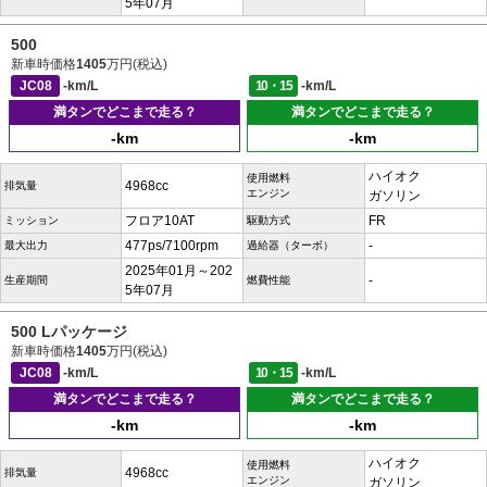
5年07月
500
新車時価格
1405
万円(税込)
JC08
-km/L
10・15
-km/L
満タンでどこまで走る？
満タンでどこまで走る？
-km
-km
ハイオク
使用燃料
4968cc
排気量
エンジン
ガソリン
フロア10AT
FR
ミッション
駆動方式
477ps/7100rpm
-
最大出力
過給器（ターボ）
2025年01月～202
-
生産期間
燃費性能
5年07月
500 Lパッケージ
新車時価格
1405
万円(税込)
JC08
-km/L
10・15
-km/L
満タンでどこまで走る？
満タンでどこまで走る？
-km
-km
ハイオク
使用燃料
4968cc
排気量
エンジン
ガソリン