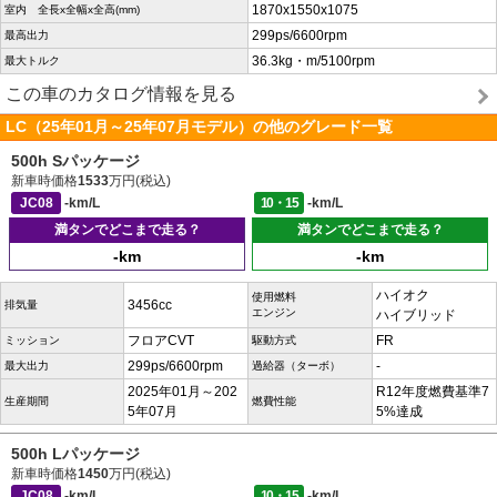
1870x1550x1075
室内 全長x全幅x全高(mm)
299ps/6600rpm
最高出力
36.3kg・m/5100rpm
最大トルク
この車のカタログ情報を見る
LC（25年01月～25年07月モデル）の他のグレード一覧
500h Sパッケージ
新車時価格
1533
万円(税込)
JC08
-km/L
10・15
-km/L
満タンでどこまで走る？
満タンでどこまで走る？
-km
-km
ハイオク
使用燃料
3456cc
排気量
エンジン
ハイブリッド
フロアCVT
FR
ミッション
駆動方式
299ps/6600rpm
-
最大出力
過給器（ターボ）
2025年01月～202
R12年度燃費基準7
生産期間
燃費性能
5年07月
5%達成
500h Lパッケージ
新車時価格
1450
万円(税込)
JC08
-km/L
10・15
-km/L