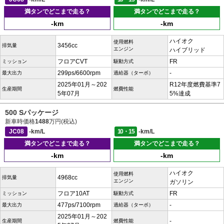
満タンでどこまで走る？
満タンでどこまで走る？
-km
-km
ハイオク
使用燃料
3456cc
排気量
エンジン
ハイブリッド
フロアCVT
FR
ミッション
駆動方式
299ps/6600rpm
-
最大出力
過給器（ターボ）
2025年01月～202
R12年度燃費基準7
生産期間
燃費性能
5年07月
5%達成
500 Sパッケージ
新車時価格
1488
万円(税込)
JC08
-km/L
10・15
-km/L
満タンでどこまで走る？
満タンでどこまで走る？
-km
-km
ハイオク
使用燃料
4968cc
排気量
エンジン
ガソリン
フロア10AT
FR
ミッション
駆動方式
477ps/7100rpm
-
最大出力
過給器（ターボ）
2025年01月～202
-
生産期間
燃費性能