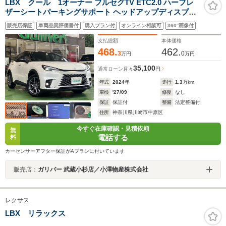
LBX クール 1オーナー フルセグTV ETC2.0 ハーフレ
ザーシートパーキングサポート ヘッドアップディスプレ
イ Lexus Safety System + パノラミックビューモニター
販売店保証
車両品質評価書付
購入プラン付
オンライン相談可
360°画像付
シートヒーター ステアリングヒーター パワーバックドア
支払総額
本体価格
468.
462.
3
0
万円
万円
35,100
通常ローン
月々
円
年式
2024
年
走行
1.3
万km
車検
'27/09
修復
なし
保証
保証付
整備
法定整備付
住所
神奈川県川崎市中原区
今すぐ在庫確認・見積依頼
無
電話する
料
カーセンサーアフター保証がAプランに付いています
販売店：
ガリバー 武蔵小杉店／小澤物産株式会社
レクサス
LBX リラックス