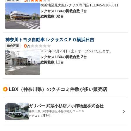
3
点
横浜地区最大級レクサス専門店TEL045-910-5011
1
レクサス LBXの
掲載台数
台
32
総掲載数
台
神奈川トヨタ自動車 レクサスＣＰＯ横浜日吉
0
総合評価
点
2025年12月20日（土）オープンいたします。
2
レクサス LBXの
掲載台数
台
11
総掲載数
台
LBX（神奈川県）のクチコミ件数が多い販売店
ガリバー 武蔵小杉店／小澤物産株式会社
神奈川県川崎市中原区小杉御殿町２－２８
97
クチコミ：
件