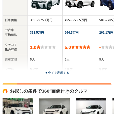
新車価格
390～575.7万円
455～772.5万円
580～70
中古車
332.5万円
564.9万円
261.1万円
平均価格
クチコミ
1.0
5.0
-
総合評価
乗車定員
5人
5人
5人
ドア数
5ドア
5ドア
5ドア
▼
全てを表示する
全高
全高
全
1.54m
1.66m～1.68m
1.
お探しの条件で360°画像付きのクルマ
全幅
全幅
全
サイズ
1.84m
1.87m
1.
全長
全長
(全長x全幅x全高)