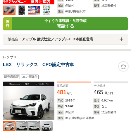
保証
保証付
整備
法定整備付
住所
神奈川県藤沢市
今すぐ在庫確認・見積依頼
無
電話する
料
販売店：
アップル 藤沢辻堂／アップルＦＣ本部直営店
レクサス
LBX リラックス CPO認定中古車
販売店保証
360°画像付
支払総額
本体価格
481
465.
0
万円
万円
年式
2025
年
走行
0.9
万km
車検
'28/02
修復
なし
保証
保証付
整備
法定整備付
住所
神奈川県横浜市港北区