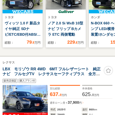
トヨタ
トヨタ
ホンダ
ヴィッツ 1.0 F 新品タ
ノア 2.0 Si WxB 10型
N-BOX 660
イヤ/純正 SDナ
ナビ フリップ Bカメ
ンプ LED/横
ビ/ETC/EBD付ABS/地
ラ ETC 両側電動
装置/ホンダセ
上波デジタルチューナ
グ/禁煙車/衝
79
229
1
総額：
.9
万円
総額：
.8
万円
総額：
ー/エアバッグ 運転席/
ディ/エンジン
エアバッグ 助手席/衝
トボタン/オー
突安全ボディ/パワー
コン/オートラ
レクサス
ウインドウ/キーレス
ートハイビーム
エントリー/パワース
防止システム/
LBX モリゾウ RR 4WD 6MT フルレザーシート 純正
ナビ フルセグTV レクサスセーフティプラス 全方位
テアリング
明書
カメラ レッドキャリパー 寒冷地仕様 ツートンカラ
販売店保証
購入プラン付
ー
支払総額
本体価格
637.
625.
9
8
万円
万円
37,900
通常ローン
月々
円
年式
2025
年
走行
860
km
車検
'28/05
修復
なし