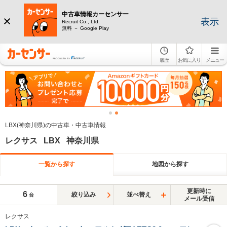
中古車情報カーセンサー
表示
Recruit Co., Ltd.
無料 － Google Play
履歴
お気に入り
メニュー
LBX(神奈川県)の中古車・中古車情報
レクサス LBX 神奈川県
一覧から探す
地図から探す
更新時に
6
絞り込み
並べ替え
台
メール受信
レクサス