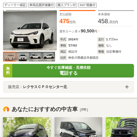
ディーラー保証
車両品質評価書付
購入プラン付
360°画像付
支払総額
本体価格
475
458.
0
万円
万円
90,500
通常ローン
月々
円
年式
2024
年
走行
1.7
万km
車検
'27/02
修復
なし
保証
保証付
整備
法定整備付
住所
神奈川県横浜市都筑区
今すぐ在庫確認・見積依頼
無
電話する
料
販売店：
レクサスＣＰＯセンター北
あなたにおすすめの中古車
［PR］