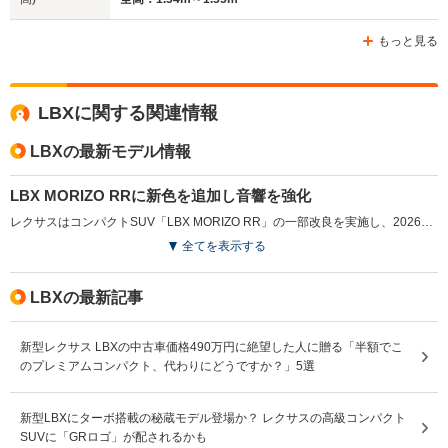
もっと見る
LBXに関する関連情報
LBXの最新モデル情報
LBX MORIZO RRに新色を追加し音響を強化
レクサスはコンパクトSUV「LBX MORIZO RR」の一部改良を実施し、2026年5月に発売した。新たに外装色ニュートリノグレー＆ブラックと内装色オーカーを追加し、選択肢を拡充した。スピーカーを追加し17スピーカーとした「マーク レビンソン プレミアム サラウンド サウンド システム」をアクティブサウンドコントロールとともに改良し、ドライビング時の臨場感を高めている。さらにドライバーモニター機能を含む予防安全装備の充実により、運転支援性能も強化された。（2026.5）
全てを表示する
LBXの最新記事
新型レクサス LBXの中古車価格490万円に絶望した人に贈る「半額でこ
のプレミアムコンパクト、代わりにどうですか？」5選
新型LBXにターボ搭載の秘蔵モデル登場か？ レクサスの高級コンパクト
SUVに「GRロゴ」が配されるかも