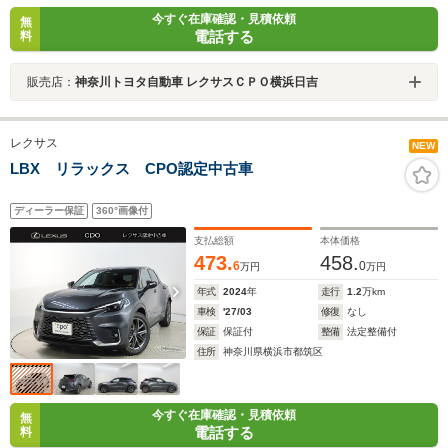
今すぐ在庫確認・見積依頼
無
電話する
料
販売店：
神奈川トヨタ自動車 レクサスＣＰＯ横浜日吉
レクサス
NEW
LBX リラックス CPO認定中古車
ディーラー保証
360°画像付
支払総額
本体価格
473.
458.
6
0
万円
万円
年式
2024
年
走行
1.2
万km
車検
'27/03
修復
なし
保証
保証付
整備
法定整備付
住所
神奈川県横浜市都筑区
今すぐ在庫確認・見積依頼
無
電話する
料