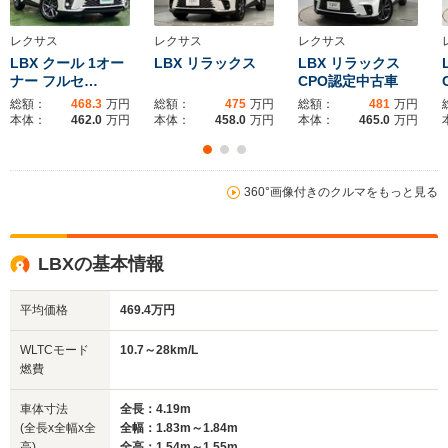
4.5m
4.66m
4
レクサス
レクサス
レクサス
LBX クール 1オー
LBX リラックス
LBX リラックス
ナー フルセ…
CPO認定中古車
ホイールベース
ホイールベース
ホイー
-m
-m
総額：
468.3
万円
総額：
475
万円
総額：
481
万円
本体：
462.0
万円
本体：
458.0
万円
本体：
465.0
万円
16.4～26.3km/L
11.7～22.2km/L
└市街地:12.8～
└市街地:8.7～
25.1km/L
19.2km/L
360°画像付きのクルマをもっと見る
WLTCモード
└郊外:16.4～
└郊外:11.6～
-
燃費
28.7km/L
24.4km/L
└高速道路:18.7～
└高速道路:13.7～
LBXの基本情報
25.4km/L
22.4km/L
排気量
1986cc
2393～2487cc
-
平均価格
469.4万円
駆動方式
FF、4WD
4WD、FF
FF
WLTCモード
10.7～28km/L
燃費
車体寸法
全長：4.19m
(全長x全幅x全
全幅：1.83m～1.84m
高)
全高：1.54m～1.55m