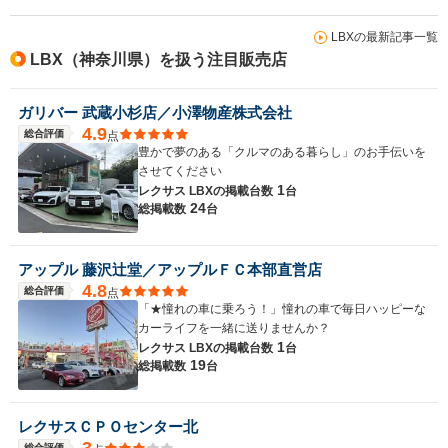
LBXの最新記事一覧
LBX（神奈川県）を扱う注目販売店
ガリバー 武蔵小杉店／小澤物産株式会社
4.9
総合評価
点
豊かで夢のある「クルマのある暮らし」のお手伝いを
させてください
1
レクサス LBXの
掲載台数
台
24
総掲載数
台
アップル 藤沢辻堂／アップルＦＣ本部直営店
4.8
総合評価
点
「★憧れの車に乗ろう！」憧れの車で毎日ハッピーな
カーライフを一緒に送りませんか？
1
レクサス LBXの
掲載台数
台
19
総掲載数
台
レクサスＣＰＯセンター北
総合評価