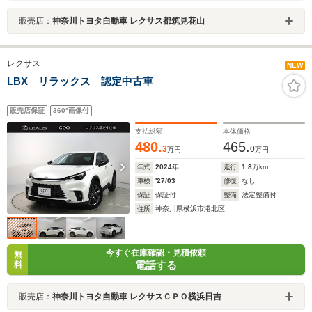
販売店：
神奈川トヨタ自動車 レクサス都筑見花山
レクサス
NEW
LBX リラックス 認定中古車
販売店保証
360°画像付
支払総額
本体価格
480.
465.
3
0
万円
万円
年式
2024
年
走行
1.8
万km
車検
'27/03
修復
なし
保証
保証付
整備
法定整備付
住所
神奈川県横浜市港北区
今すぐ在庫確認・見積依頼
無
電話する
料
販売店：
神奈川トヨタ自動車 レクサスＣＰＯ横浜日吉