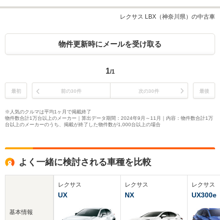
レクサス LBX（神奈川県）の中古車
物件更新時にメールを受け取る
1
/1
最初
前の30件
次の30件
最後
※人気のクルマは平均1ヶ月で掲載終了
物件数合計1万台以上のメーカー｜算出データ期間：2024年9月～11月｜内容：物件数合計1万
台以上のメーカーのうち、掲載が終了した物件数が1,000台以上の場合
よく一緒に検討される車種を比較
レクサス
レクサス
レクサス
UX
NX
UX300e
基本情報