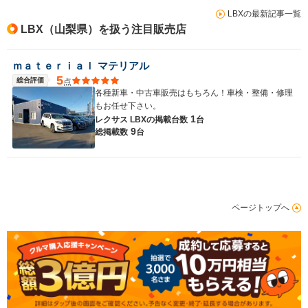
LBXの最新記事一覧
LBX（山梨県）を扱う注目販売店
ｍａｔｅｒｉａｌ マテリアル
5
総合評価
点
各種新車・中古車販売はもちろん！車検・整備・修理
もお任せ下さい。
1
レクサス LBXの
掲載台数
台
9
総掲載数
台
ページトップへ