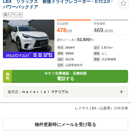
LBX リラックス 前後ドライブレコーダー・ETC2.0・
パワーバックドア
購入プラン付
支払総額
本体価格
478
469.
0
万円
万円
52,800
通常ローン
月々
円
年式
2024
年
走行
1.5
万km
車検
'28/04
修復
なし
保証
保証無
整備
法定整備無
住所
山梨県笛吹市
今すぐ在庫確認・見積依頼
無
電話する
料
販売店：
ｍａｔｅｒｉａｌ マテリアル
レクサス LBX（山梨県）の中古車
物件更新時にメールを受け取る