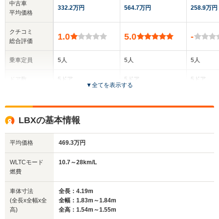
中古車
332.2万円
564.7万円
258.9万円
平均価格
クチコミ
1.0
5.0
-
総合評価
乗車定員
5人
5人
5人
ドア数
5ドア
5ドア
5ドア
▼
全てを表示する
全高
全高
全
1.54m
1.66m～1.68m
1.
LBXの基本情報
平均価格
469.3万円
全幅
全幅
全
サイズ
1.84m
1.87m
1.
全長
全長
WLTCモード
10.7～28km/L
(全長x全幅x全高)
4.5m
4.66m
4
燃費
車体寸法
全長：4.19m
(全長x全幅x全
全幅：1.83m～1.84m
ホイールベース
ホイールベース
ホイー
高)
全高：1.54m～1.55m
-m
-m