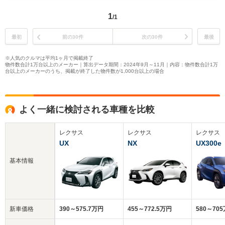
1
/1
最初
前の30件
次の30件
最後
※人気のクルマは平均1ヶ月で掲載終了
物件数合計1万台以上のメーカー｜算出データ期間：2024年9月～11月｜内容：物件数合計1万
台以上のメーカーのうち、掲載が終了した物件数が1,000台以上の場合
よく一緒に検討される車種を比較
レクサス
レクサス
レクサス
UX
NX
UX300e
基本情報
新車価格
390～575.7万円
455～772.5万円
580～70