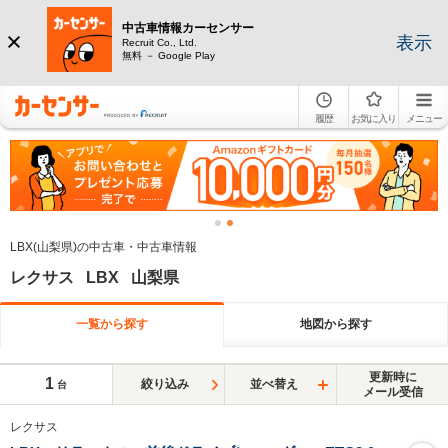
中古車情報カーセンサー
表示
Recruit Co., Ltd.
無料 － Google Play
履歴
お気に入り
メニュー
LBX(山梨県)の中古車・中古車情報
レクサス LBX 山梨県
一覧から探す
地図から探す
更新時に
1
絞り込み
並べ替え
台
メール受信
レクサス