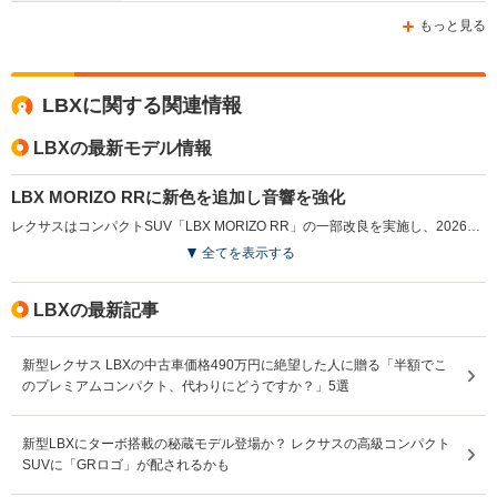
もっと見る
16.4～26.3km/L
11.7～22.2km/L
└市街地:12.8～
└市街地:8.7～
25.1km/L
19.2km/L
WLTCモード
LBXに関する関連情報
└郊外:16.4～
└郊外:11.6～
-
燃費
28.7km/L
24.4km/L
└高速道路:18.7～
└高速道路:13.7～
LBXの最新モデル情報
25.4km/L
22.4km/L
LBX MORIZO RRに新色を追加し音響を強化
排気量
1986cc
2393～2487cc
-
レクサスはコンパクトSUV「LBX MORIZO RR」の一部改良を実施し、2026年5月に発売した。新たに外装色ニュートリノグレー＆ブラックと内装色オーカーを追加し、選択肢を拡充した。スピーカーを追加し17スピーカーとした「マーク レビンソン プレミアム サラウンド サウンド システム」をアクティブサウンドコントロールとともに改良し、ドライビング時の臨場感を高めている。さらにドライバーモニター機能を含む予防安全装備の充実により、運転支援性能も強化された。（2026.5）
全てを表示する
駆動方式
FF、4WD
4WD、FF
FF
LBXの最新記事
新型レクサス LBXの中古車価格490万円に絶望した人に贈る「半額でこ
のプレミアムコンパクト、代わりにどうですか？」5選
新型LBXにターボ搭載の秘蔵モデル登場か？ レクサスの高級コンパクト
SUVに「GRロゴ」が配されるかも