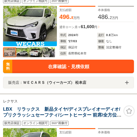
販売店保証
オンライン相談可
360°画像付
LED/USBジャック/Bluetooth接続
支払総額
本体価格
496.
486.
8
2
万円
万円
61,600
通常ローン
月々
円
年式
2024
年
走行
0.8
万km
車検
'27/03
修復
なし
保証
保証付
整備
法定整備付
住所
長野県松本市
無
在庫確認・見積依頼
料
販売店：
ＷＥＣＡＲＳ（ウィーカーズ） 松本店
レクサス
LBX リラックス 新品タイヤ/ディスプレイオーディオ/
プリクラッシュセーフティ/シートヒーター 前席/全方位モ
ニター/車線逸脱防止支援システム/シート フルレザー/パ
販売店保証
オンライン相談可
360°画像付
ーキングアシスト 自動操舵
支払総額
本体価格