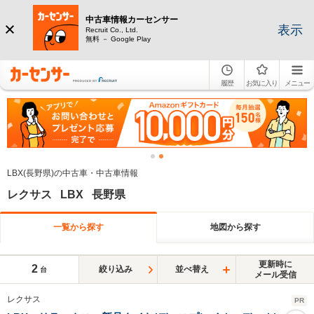
中古車情報カーセンサー
表示
Recruit Co., Ltd.
無料 － Google Play
履歴
お気に入り
メニュー
LBX(長野県)の中古車・中古車情報
レクサス LBX 長野県
一覧から探す
地図から探す
更新時に
2
絞り込み
並べ替え
台
メール受信
レクサス
PR