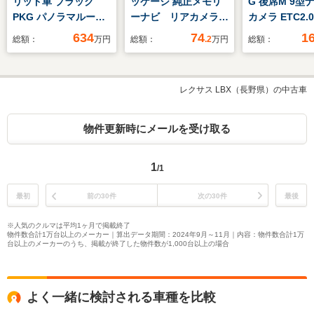
リッド車 ブラック
ッケージ 純正メモリ
G 後席M 9型ナ
PKG パノラマルーフ
ーナビ リアカメラ
カメラ ETC2.
全方位カメラ 純正
ETC
ター
634
74
1
総額：
万円
総額：
.2
万円
総額：
12.3型ナビ コネクテ
ィッドナビプラス リ
ラックスシート 駐車
レクサス LBX（長野県）の中古車
アシスト デジタルミ
ラー HUD ワイヤレス
充電 パワーゲート シ
物件更新時にメールを受け取る
ートヒーター/エアコ
ン フルセグ ETC
1
/1
最初
前の30件
次の30件
最後
※人気のクルマは平均1ヶ月で掲載終了
物件数合計1万台以上のメーカー｜算出データ期間：2024年9月～11月｜内容：物件数合計1万
台以上のメーカーのうち、掲載が終了した物件数が1,000台以上の場合
よく一緒に検討される車種を比較