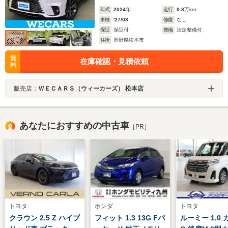
年式
2024
年
走行
0.8
万km
車検
'27/03
修復
なし
保証
保証付
整備
法定整備付
住所
長野県松本市
無
在庫確認・見積依頼
料
販売店：
ＷＥＣＡＲＳ（ウィーカーズ） 松本店
あなたにおすすめの中古車
［PR］
トヨタ
ホンダ
トヨタ
クラウン 2.5 Z ハイブ
フィット 1.3 13G Fパ
ルーミー 1.0