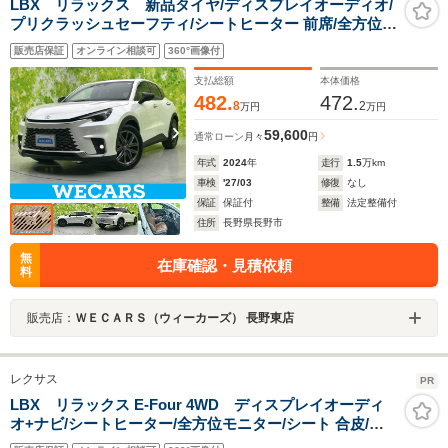
LBX リラックス 新品タイヤ/ディスプレイオーディオ/
プリクラッシュセーフティ/シートヒーター 前席/全方位モ
ニター/車線逸脱防止支援システム/シート フルレザー/パ
販売店保証
オンライン相談可
360°画像付
ーキングアシスト 自動操舵
支払総額
本体価格
482.
472.
8
2
万円
万円
59,600
通常ローン
月々
円
年式
2024
年
走行
1.5
万km
車検
'27/03
修復
なし
保証
保証付
整備
法定整備付
住所
長野県長野市
無
在庫確認・見積依頼
料
販売店：
ＷＥＣＡＲＳ（ウィーカーズ） 長野東店
レクサス
PR
LBX リラックス E-Four 4WD ディスプレイオーディ
オ+ナビ/シートヒーター/全方位モニター/シート 合皮/電
動バックドア/ドライブレコーダー 純正/ヘッドランプ