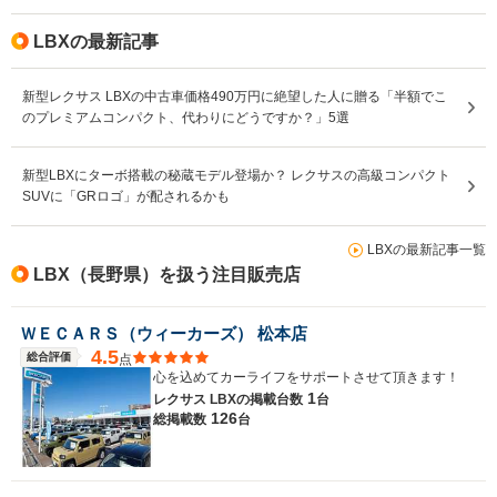
LBXの最新記事
新型レクサス LBXの中古車価格490万円に絶望した人に贈る「半額でこ
のプレミアムコンパクト、代わりにどうですか？」5選
新型LBXにターボ搭載の秘蔵モデル登場か？ レクサスの高級コンパクト
SUVに「GRロゴ」が配されるかも
LBXの最新記事一覧
LBX（長野県）を扱う注目販売店
ＷＥＣＡＲＳ（ウィーカーズ） 松本店
4.5
総合評価
点
心を込めてカーライフをサポートさせて頂きます！
1
レクサス LBXの
掲載台数
台
126
総掲載数
台