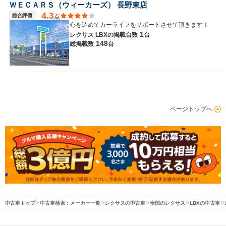
ＷＥＣＡＲＳ（ウィーカーズ） 長野東店
4.3
総合評価
点
心を込めてカーライフをサポートさせて頂きます！
1
レクサス LBXの
掲載台数
台
148
総掲載数
台
ページトップへ
中古車トップ
中古車検索：メーカー一覧
レクサスの中古車
全国のレクサス
LBXの中古車