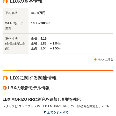
LBXの基本情報
平均価格
469.5万円
全幅
全幅
全
サイズ
1.84m
1.87m
1.
全長
全長
WLTCモード
10.7～28km/L
(全長x全幅x全高)
4.5m
4.66m
4
燃費
車体寸法
全長：4.19m
(全長x全幅x全
全幅：1.83m～1.84m
ホイールベース
ホイールベース
ホイー
高)
全高：1.54m～1.55m
-m
-m
もっと見る
16.4～26.3km/L
11.7～22.2km/L
└市街地:12.8～
└市街地:8.7～
25.1km/L
19.2km/L
WLTCモード
LBXに関する関連情報
└郊外:16.4～
└郊外:11.6～
-
燃費
28.7km/L
24.4km/L
└高速道路:18.7～
└高速道路:13.7～
LBXの最新モデル情報
25.4km/L
22.4km/L
LBX MORIZO RRに新色を追加し音響を強化
排気量
1986cc
2393～2487cc
-
レクサスはコンパクトSUV「LBX MORIZO RR」の一部改良を実施し、2026年5月に発売した。新たに外装色ニュートリノグレー＆ブラックと内装色オーカーを追加し、選択肢を拡充した。スピーカーを追加し17スピーカーとした「マーク レビンソン プレミアム サラウンド サウンド システム」をアクティブサウンドコントロールとともに改良し、ドライビング時の臨場感を高めている。さらにドライバーモニター機能を含む予防安全装備の充実により、運転支援性能も強化された。（2026.5）
全てを表示する
駆動方式
FF、4WD
4WD、FF
FF