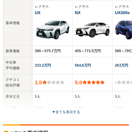
レクサス
レクサス
レクサス
UX
NX
UX300e
基本情報
新車価格
390～575.7万円
455～772.5万円
580～70
中古車
333.2万円
564.6万円
263万円
平均価格
クチコミ
1.0
5.0
-
総合評価
乗車定員
5人
5人
5人
ドア数
5ドア
5ドア
5ドア
▼
全てを表示する
全高
全高
全
1.54m
1.66m～1.68m
1.