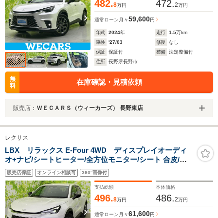
482.
472.
8
2
万円
万円
59,600
通常ローン
月々
円
年式
2024
年
走行
1.5
万km
車検
'27/03
修復
なし
保証
保証付
整備
法定整備付
住所
長野県長野市
無
在庫確認・見積依頼
料
販売店：
ＷＥＣＡＲＳ（ウィーカーズ） 長野東店
レクサス
LBX リラックス E-Four 4WD ディスプレイオーディ
オ+ナビ/シートヒーター/全方位モニター/シート 合皮/電
動バックドア/ドライブレコーダー 純正/ヘッドランプ
販売店保証
オンライン相談可
360°画像付
LED/USBジャック/Bluetooth接続
支払総額
本体価格
496.
486.
8
2
万円
万円
61,600
通常ローン
月々
円