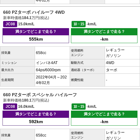
4年02月
660 PZターボ ハイルーフ 4WD
新車時価格
184.1
万円(税込)
JC08
15.0km/L
10・15
-km/L
満タンでどこまで走る？
満タンでどこまで走る？
555km
-km
レギュラー
使用燃料
658cc
排気量
エンジン
ガソリン
インパネ4AT
4WD
ミッション
駆動方式
64ps/6000rpm
ターボ
最大出力
過給器（ターボ）
2022年04月～202
-
生産期間
燃費性能
4年02月
660 PZターボ スペシャル ハイルーフ
新車時価格
180.1
万円(税込)
JC08
16.0km/L
10・15
-km/L
満タンでどこまで走る？
満タンでどこまで走る？
592km
-km
レギュラー
使用燃料
658cc
排気量
エンジン
ガソリン