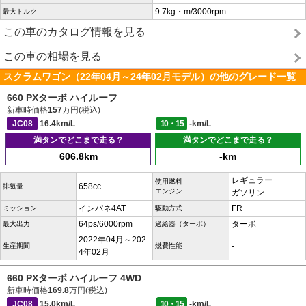
9.7kg・m/3000rpm
最大トルク
この車のカタログ情報を見る
この車の相場を見る
スクラムワゴン（22年04月～24年02月モデル）の他のグレード一覧
660 PXターボ ハイルーフ
新車時価格
157
万円(税込)
JC08
16.4km/L
10・15
-km/L
満タンでどこまで走る？
満タンでどこまで走る？
606.8km
-km
レギュラー
使用燃料
658cc
排気量
エンジン
ガソリン
インパネ4AT
FR
ミッション
駆動方式
64ps/6000rpm
ターボ
最大出力
過給器（ターボ）
2022年04月～202
-
生産期間
燃費性能
4年02月
660 PXターボ ハイルーフ 4WD
新車時価格
169.8
万円(税込)
JC08
15.0km/L
10・15
-km/L