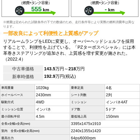
（燃費×タンク容量）
（燃費×タンク容量）
555
-
km
km
※燃費は定められた試験条件の下での数値のため、走行条件等により実際の燃料消費率は異な
ります。
一部改良によって利便性と上質感がアップ
リアルームランプをLEDに変更し、オーバーヘッドシェルフを採用
することで、利便性を上げている。「PZターボスペシャル」には本
革巻きステアリングが追加され、上質感を増す変更が施された。
（2022.4）
中古車価格
143.5
万円～
218
万円
192.9
万円(税込)
新車時価格
1020kg
4名
車両重量
乗車定員
2430mm
2列
ホイールベース
シート列数
4WD
インパネ4AT
駆動方式
ミッション
インパネ
5ドア
ミッション位置
ドア数
4.5m
150mm
最小回転半径
最低地上高
3395x1475x1910
全長x全幅x全高(mm)
2240x1355x1420
室内 全長x全幅x全高(mm)
64ps/6000rpm
最高出力