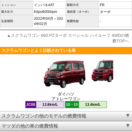
インパネ4AT
FR
ミッション
駆動方式
64ps/6000rpm
ターボ
最大出力
過給器（ターボ）
2022年04月～202
-
生産期間
燃費性能
4年02月
▲スクラムワゴン 660 PZターボ スペシャル ハイルーフ 4WDの燃
費TOPへ
スクラムワゴンとよく比較されている車
ダイハツ
アトレーワゴン
JC08
13.8km/L
10・15
13.4km/L
スクラムワゴンの他のモデルの燃費情報
マツダの他の車の燃費情報