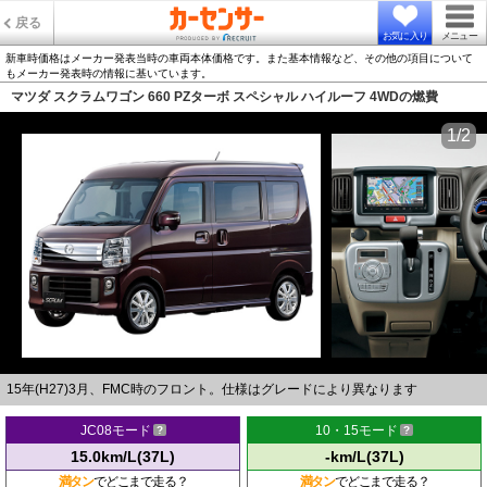
戻る
お気に入り
メニュー
新車時価格はメーカー発表当時の車両本体価格です。また基本情報など、その他の項目について
もメーカー発表時の情報に基いています。
マツダ スクラムワゴン 660 PZターボ スペシャル ハイルーフ 4WDの燃費
1/2
15年(H27)3月、FMC時のフロント。仕様はグレードにより異なります
JC08モード
10・15モード
15.0km/L(37L)
-km/L(37L)
満タン
でどこまで走る？
満タン
でどこまで走る？