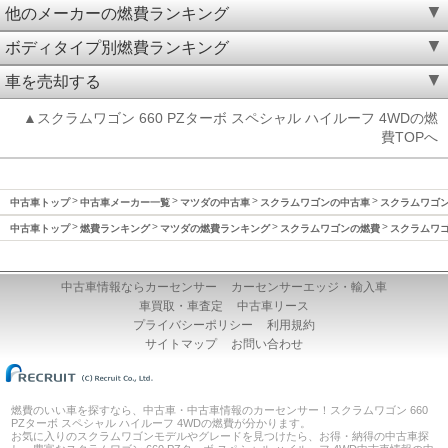
他のメーカーの燃費ランキング
ボディタイプ別燃費ランキング
車を売却する
▲スクラムワゴン 660 PZターボ スペシャル ハイルーフ 4WDの燃
費TOPへ
中古車トップ
中古車メーカー一覧
マツダの中古車
スクラムワゴンの中古車
スクラムワゴン(
中古車トップ
燃費ランキング
マツダの燃費ランキング
スクラムワゴンの燃費
スクラムワゴン
中古車情報ならカーセンサー
カーセンサーエッジ・輸入車
車買取・車査定
中古車リース
プライバシーポリシー
利用規約
サイトマップ
お問い合わせ
燃費のいい車を探すなら、中古車・中古車情報のカーセンサー！スクラムワゴン 660
PZターボ スペシャル ハイルーフ 4WDの燃費が分かります。
お気に入りのスクラムワゴンモデルやグレードを見つけたら、お得・納得の中古車探