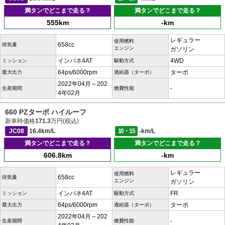
満タンでどこまで走る？
満タンでどこまで走る？
555km
-km
レギュラー
使用燃料
658cc
排気量
エンジン
ガソリン
インパネ4AT
4WD
ミッション
駆動方式
64ps/6000rpm
ターボ
最大出力
過給器（ターボ）
2022年04月～202
-
生産期間
燃費性能
4年02月
660 PZターボ ハイルーフ
新車時価格
171.3
万円(税込)
JC08
16.4km/L
10・15
-km/L
満タンでどこまで走る？
満タンでどこまで走る？
606.8km
-km
レギュラー
使用燃料
658cc
排気量
エンジン
ガソリン
インパネ4AT
FR
ミッション
駆動方式
64ps/6000rpm
ターボ
最大出力
過給器（ターボ）
2022年04月～202
-
生産期間
燃費性能