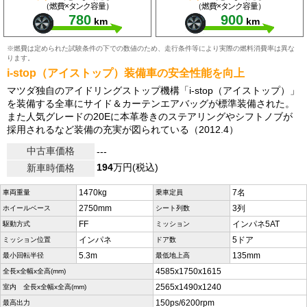
（燃費×タンク容量）
（燃費×タンク容量）
780
900
km
km
※燃費は定められた試験条件の下での数値のため、走行条件等により実際の燃料消費率は異な
ります。
i-stop（アイストップ）装備車の安全性能を向上
マツダ独自のアイドリングストップ機構「i-stop（アイストップ）」
を装備する全車にサイド＆カーテンエアバッグが標準装備された。
また人気グレードの20Eに本革巻きのステアリングやシフトノブが
採用されるなど装備の充実が図られている（2012.4）
中古車価格
---
194
万円(税込)
新車時価格
1470kg
7名
車両重量
乗車定員
2750mm
3列
ホイールベース
シート列数
FF
インパネ5AT
駆動方式
ミッション
インパネ
5ドア
ミッション位置
ドア数
5.3m
135mm
最小回転半径
最低地上高
4585x1750x1615
全長x全幅x全高(mm)
2565x1490x1240
室内 全長x全幅x全高(mm)
150ps/6200rpm
最高出力