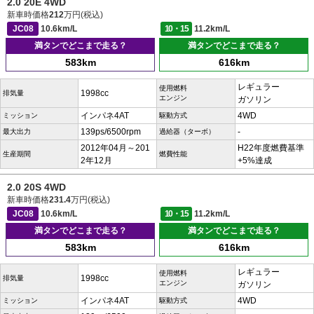
2.0 20E 4WD
新車時価格
212
万円(税込)
JC08
10.6km/L
10・15
11.2km/L
満タンでどこまで走る？
満タンでどこまで走る？
583km
616km
レギュラー
使用燃料
1998cc
排気量
エンジン
ガソリン
インパネ4AT
4WD
ミッション
駆動方式
139ps/6500rpm
-
最大出力
過給器（ターボ）
2012年04月～201
H22年度燃費基準
生産期間
燃費性能
2年12月
+5%達成
2.0 20S 4WD
新車時価格
231.4
万円(税込)
JC08
10.6km/L
10・15
11.2km/L
満タンでどこまで走る？
満タンでどこまで走る？
583km
616km
レギュラー
使用燃料
1998cc
排気量
エンジン
ガソリン
インパネ4AT
4WD
ミッション
駆動方式