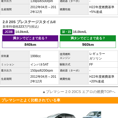
139ps/6500rpm
-
最大出力
過給器（ターボ）
2012年04月～201
H22年度燃費基準
生産期間
燃費性能
2年12月
+5%達成
2.0 20S プレステージスタイルII
新車時価格
223
万円(税込)
JC08
14.0km/L
10・15
16.0km/L
満タンでどこまで走る？
満タンでどこまで走る？
840km
960km
レギュラー
使用燃料
1998cc
排気量
エンジン
ガソリン
インパネ5AT
FF
ミッション
駆動方式
150ps/6200rpm
-
最大出力
過給器（ターボ）
2012年04月～201
H22年度燃費基準
生産期間
燃費性能
2年12月
+20%達成
▲プレマシー 2.0 20CS エアロの燃費TOPへ
プレマシーとよく比較されている車