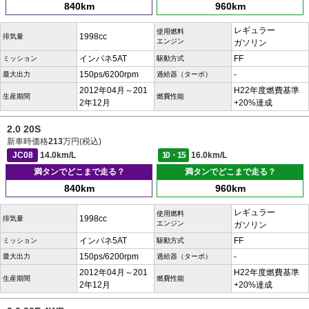
840km
960km
レギュラー
使用燃料
1998cc
排気量
エンジン
ガソリン
インパネ5AT
FF
ミッション
駆動方式
150ps/6200rpm
-
最大出力
過給器（ターボ）
2012年04月～201
H22年度燃費基準
生産期間
燃費性能
2年12月
+20%達成
2.0 20S
新車時価格
213
万円(税込)
JC08
14.0km/L
10・15
16.0km/L
満タンでどこまで走る？
満タンでどこまで走る？
840km
960km
レギュラー
使用燃料
1998cc
排気量
エンジン
ガソリン
インパネ5AT
FF
ミッション
駆動方式
150ps/6200rpm
-
最大出力
過給器（ターボ）
2012年04月～201
H22年度燃費基準
生産期間
燃費性能
2年12月
+20%達成