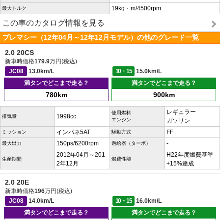
19kg・m/4500rpm
最大トルク
この車のカタログ情報を見る
プレマシー（12年04月～12年12月モデル）の他のグレード一覧
2.0 20CS
新車時価格
179.9
万円(税込)
JC08
13.0km/L
10・15
15.0km/L
満タンでどこまで走る？
満タンでどこまで走る？
780km
900km
レギュラー
使用燃料
1998cc
排気量
エンジン
ガソリン
インパネ5AT
FF
ミッション
駆動方式
150ps/6200rpm
-
最大出力
過給器（ターボ）
2012年04月～201
H22年度燃費基準
生産期間
燃費性能
2年12月
+15%達成
2.0 20E
新車時価格
196
万円(税込)
JC08
14.0km/L
10・15
16.0km/L
満タンでどこまで走る？
満タンでどこまで走る？