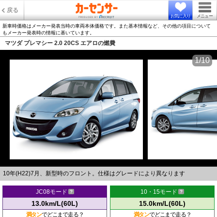
戻る
お気に入り
メニュー
新車時価格はメーカー発表当時の車両本体価格です。また基本情報など、その他の項目について
もメーカー発表時の情報に基いています。
マツダ プレマシー 2.0 20CS エアロの燃費
1/10
10年(H22)7月、新型時のフロント。仕様はグレードにより異なります
JC08モード
10・15モード
13.0km/L(60L)
15.0km/L(60L)
満タン
でどこまで走る？
満タン
でどこまで走る？