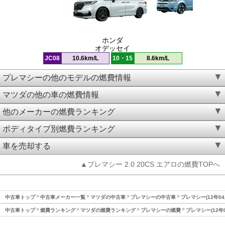
ホンダ
オデッセイ
JC08
10.6km/L
10・15
8.6km/L
プレマシーの他のモデルの燃費情報
マツダの他の車の燃費情報
他のメーカーの燃費ランキング
ボディタイプ別燃費ランキング
車を売却する
▲プレマシー 2.0 20CS エアロの燃費TOPへ
中古車トップ
中古車メーカー一覧
マツダの中古車
プレマシーの中古車
プレマシー(12年04
中古車トップ
燃費ランキング
マツダの燃費ランキング
プレマシーの燃費
プレマシー(12年