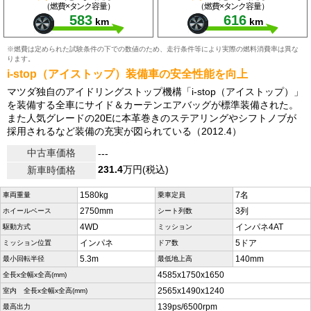
（燃費×タンク容量）
（燃費×タンク容量）
583
616
km
km
※燃費は定められた試験条件の下での数値のため、走行条件等により実際の燃料消費率は異な
ります。
i-stop（アイストップ）装備車の安全性能を向上
マツダ独自のアイドリングストップ機構「i-stop（アイストップ）」
を装備する全車にサイド＆カーテンエアバッグが標準装備された。
また人気グレードの20Eに本革巻きのステアリングやシフトノブが
採用されるなど装備の充実が図られている（2012.4）
中古車価格
---
231.4
万円(税込)
新車時価格
1580kg
7名
車両重量
乗車定員
2750mm
3列
ホイールベース
シート列数
4WD
インパネ4AT
駆動方式
ミッション
インパネ
5ドア
ミッション位置
ドア数
5.3m
140mm
最小回転半径
最低地上高
4585x1750x1650
全長x全幅x全高(mm)
2565x1490x1240
室内 全長x全幅x全高(mm)
139ps/6500rpm
最高出力