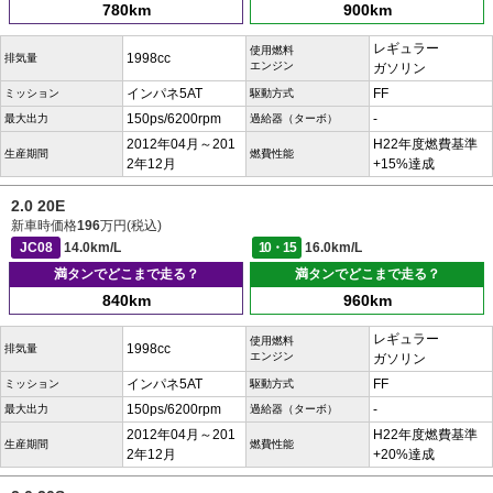
780km
900km
レギュラー
使用燃料
1998cc
排気量
エンジン
ガソリン
インパネ5AT
FF
ミッション
駆動方式
150ps/6200rpm
-
最大出力
過給器（ターボ）
2012年04月～201
H22年度燃費基準
生産期間
燃費性能
2年12月
+15%達成
2.0 20E
新車時価格
196
万円(税込)
JC08
14.0km/L
10・15
16.0km/L
満タンでどこまで走る？
満タンでどこまで走る？
840km
960km
レギュラー
使用燃料
1998cc
排気量
エンジン
ガソリン
インパネ5AT
FF
ミッション
駆動方式
150ps/6200rpm
-
最大出力
過給器（ターボ）
2012年04月～201
H22年度燃費基準
生産期間
燃費性能
2年12月
+20%達成