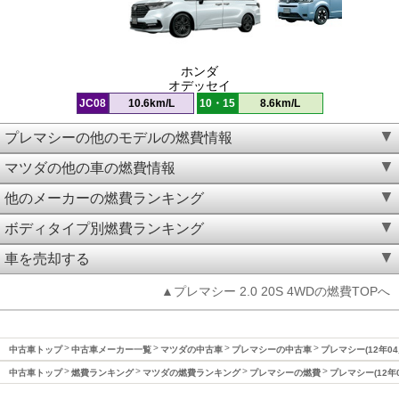
ホンダ
オデッセイ
JC08
10.6km/L
10・15
8.6km/L
プレマシーの他のモデルの燃費情報
マツダの他の車の燃費情報
他のメーカーの燃費ランキング
ボディタイプ別燃費ランキング
車を売却する
▲プレマシー 2.0 20S 4WDの燃費TOPへ
中古車トップ
中古車メーカー一覧
マツダの中古車
プレマシーの中古車
プレマシー(12年04
中古車トップ
燃費ランキング
マツダの燃費ランキング
プレマシーの燃費
プレマシー(12年