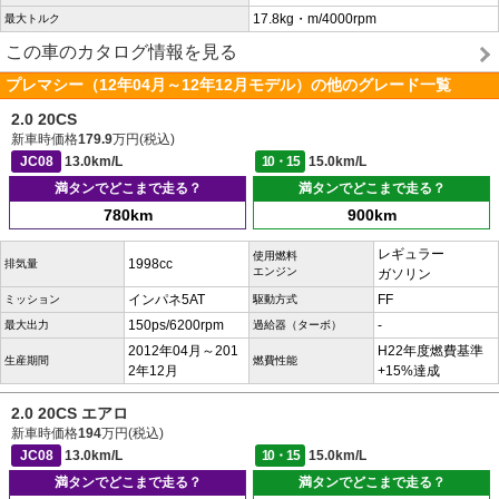
17.8kg・m/4000rpm
最大トルク
この車のカタログ情報を見る
プレマシー（12年04月～12年12月モデル）の他のグレード一覧
2.0 20CS
新車時価格
179.9
万円(税込)
JC08
13.0km/L
10・15
15.0km/L
満タンでどこまで走る？
満タンでどこまで走る？
780km
900km
レギュラー
使用燃料
1998cc
排気量
エンジン
ガソリン
インパネ5AT
FF
ミッション
駆動方式
150ps/6200rpm
-
最大出力
過給器（ターボ）
2012年04月～201
H22年度燃費基準
生産期間
燃費性能
2年12月
+15%達成
2.0 20CS エアロ
新車時価格
194
万円(税込)
JC08
13.0km/L
10・15
15.0km/L
満タンでどこまで走る？
満タンでどこまで走る？