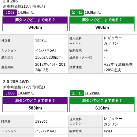
2.0 20S
新車時価格
213
万円(税込)
JC08
14.0km/L
10・15
16.0km/L
満タンでどこまで走る？
満タンでどこまで走る？
840km
960km
レギュラー
使用燃料
1998cc
排気量
エンジン
ガソリン
インパネ5AT
FF
ミッション
駆動方式
150ps/6200rpm
-
最大出力
過給器（ターボ）
2012年04月～201
H22年度燃費基準
生産期間
燃費性能
2年12月
+20%達成
2.0 20E 4WD
新車時価格
212
万円(税込)
JC08
10.6km/L
10・15
11.2km/L
満タンでどこまで走る？
満タンでどこまで走る？
583km
616km
レギュラー
使用燃料
1998cc
排気量
エンジン
ガソリン
インパネ4AT
4WD
ミッション
駆動方式