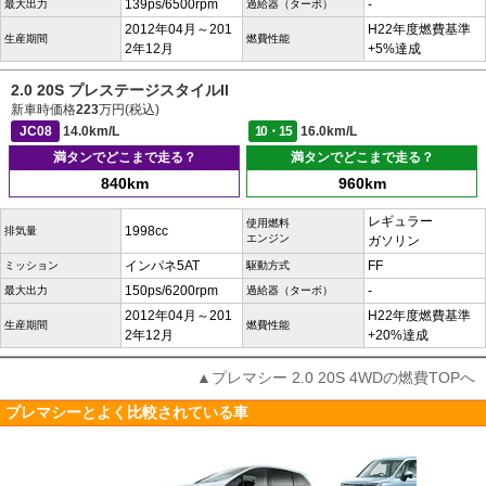
139ps/6500rpm
-
最大出力
過給器（ターボ）
2012年04月～201
H22年度燃費基準
生産期間
燃費性能
2年12月
+5%達成
2.0 20S プレステージスタイルII
新車時価格
223
万円(税込)
JC08
14.0km/L
10・15
16.0km/L
満タンでどこまで走る？
満タンでどこまで走る？
840km
960km
レギュラー
使用燃料
1998cc
排気量
エンジン
ガソリン
インパネ5AT
FF
ミッション
駆動方式
150ps/6200rpm
-
最大出力
過給器（ターボ）
2012年04月～201
H22年度燃費基準
生産期間
燃費性能
2年12月
+20%達成
▲プレマシー 2.0 20S 4WDの燃費TOPへ
プレマシーとよく比較されている車