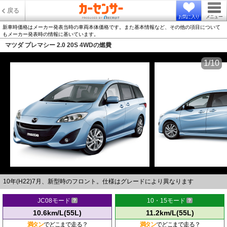
戻る
お気に入り
メニュー
新車時価格はメーカー発表当時の車両本体価格です。また基本情報など、その他の項目について
もメーカー発表時の情報に基いています。
マツダ プレマシー 2.0 20S 4WDの燃費
1/10
10年(H22)7月、新型時のフロント。仕様はグレードにより異なります
JC08モード
10・15モード
10.6km/L(55L)
11.2km/L(55L)
満タン
でどこまで走る？
満タン
でどこまで走る？