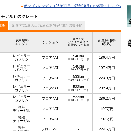
ボンゴフレンディ（96年11月～97年10月）の燃費・トップヘ
0月モデル）のグレード
価格
駆動方式/最大出力/過給器/生産期間/燃費性能
満タンで
使用燃料
新車時価格
ミッション
どこまで走る？
エンジン
(税込)
(燃費xタンク容量)
レギュラー
546km
フロア4AT
180.4
万円
ガソリン
※10・15モード
レギュラー
546km
フロア4AT
197.4
万円
ガソリン
※10・15モード
レギュラー
533km
フロア4AT
223.9
万円
ガソリン
※10・15モード
レギュラー
533km
フロア4AT
232.9
万円
ガソリン
※10・15モード
レギュラー
533km
フロア4AT
280.2
万円
ガソリン
※10・15モード
軽油
フロア4AT
-
196
万円
ディーゼル
軽油
フロア4AT
-
213
万円
ディーゼル
軽油
フロア5MT
-
224.6
万円