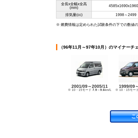
全長x全幅x全高
4585x1690x196
(mm)
排気量(cc)
1998～2499
※ 燃費情報は定められた試験条件の下での数値
（96年11月～97年10月）のマイナーチ
2001/09～2005/11
1999/09
※ 10・15モード
7.9
～
9.6
km/L
※ 10・15モー
こ