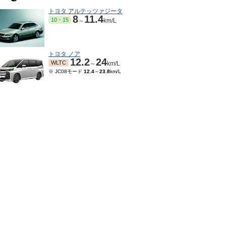
トヨタ アルテッツァジータ
8
11.4
10・15
～
km/L
トヨタ ノア
12.2
24
WLTC
～
km/L
※ JC08モード
12.4
～
23.8
km/L