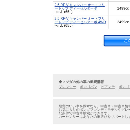
2.5 RF-V キャンパー オートフリ
ートップ ディーゼルターボ
2499cc
-km/L (65L)
2.5 RF-V キャンパー オートフリ
ートップ ディーゼルターボ 4WD
2499cc
-km/L (65L)
こ
◆マツダの他の車の燃費情報
プレマシー
ボンゴバン
ビアンテ
ボンゴ
燃費のいい車を探すなら、中古車・中古車情報
お気に入りのボンゴフレンディモデルやグレー
な条件で中古車検索ができます。
カーセンサーはあなたの車選びをサポートし