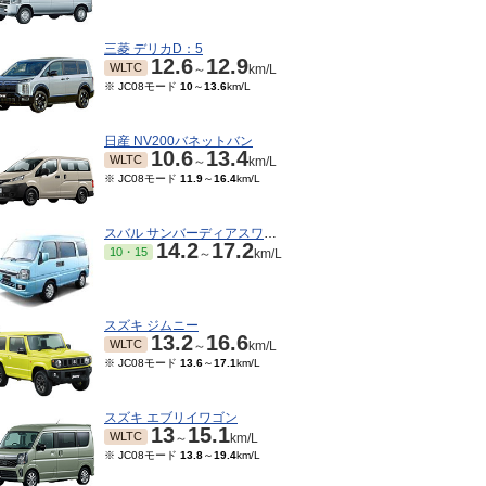
三菱 デリカD：5
12.6
12.9
WLTC
～
km/L
※ JC08モード
10
～
13.6
km/L
日産 NV200バネットバン
10.6
13.4
WLTC
～
km/L
※ JC08モード
11.9
～
16.4
km/L
スバル サンバーディアスワゴン
14.2
17.2
10・15
～
km/L
06～1996/10
モード
8.2
～
8.4
km/L
スズキ ジムニー
13.2
16.6
WLTC
～
km/L
※ JC08モード
13.6
～
17.1
km/L
スズキ エブリイワゴン
13
15.1
WLTC
～
km/L
※ JC08モード
13.8
～
19.4
km/L