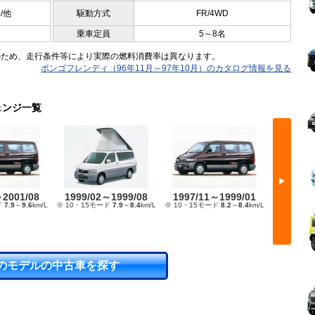
0/他
駆動方式
FR/4WD
乗車定員
5～8名
のため、走行条件等により実際の燃料消費率は異なります。
ボンゴフレンディ（96年11月～97年10月）のカタログ情報を見る
ェンジ一覧
▶
～2001/08
1999/02～1999/08
1997/11～1999/01
1995/
ド
7.9
～
9.6
km/L
※ 10・15モード
7.9
～
8.4
km/L
※ 10・15モード
8.2
～
8.4
km/L
※ 10・15
のモデルの中古車を探す