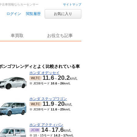
車・中古車情報ならカーセンサー
サイトマップ
ログイン
閲覧履歴
お気に入り
車買取
お役立ち記事
ボンゴフレンディとよく比較されている車
ホンダ オデッセイ
11.6
20.2
WLTC
～
km/L
※ JC08モード
10.6
～
26
km/L
ホンダ ステップワゴン
11.9
20
WLTC
～
km/L
※ JC08モード
11.6
～
25
km/L
ホンダ アクティバン
14
17.6
JC08
～
km/L
※ 10・15モード
14.2
～
17
km/L