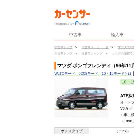
中古車
輸入車
中古車トップ
>
中古車メーカー一覧
>
マツダの中
中古車トップ
>
燃費ランキング
>
マツダの燃費ラ
マツダ ボンゴフレンディ（96年11
WLTCモード、JC08モード、10・15モードとは
10・1
ATF
オート
V6ガソ
ル車に
（1996.
ボディタイプ
ミニバン