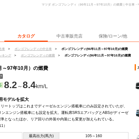
マツダ ボンゴフレンディ（96年11月～97年10月）の燃費 | 中古
カタログ
中古車販売店
保険/ローン/他
古車
>
ボンゴフレンディの中古車
>
ボンゴフレンディ(96年11月～97年10月)の燃費
ンキング
>
ボンゴフレンディの燃費
>
ボンゴフレンディ(96年11月～97年10月)の燃費
月～97年10月）の燃費
？
8.2
8.4
5
～
km/L
採用モデルを拡大
フリートップはこれまでディーゼルエンジン搭載車にのみ設定されていたが、
リンエンジン搭載車にも設定を拡大。運転席SRSエアバッグとABSがディーゼ
標準となったほか、リア回りの外装や内装にも変更が加えられている。
11）
最高出力(馬力)
105～160