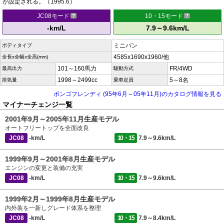
が設定される。（1995.6）
JC08モード
10・15モード
-km/L
7.9～9.6km/L
ミニバン
ボディタイプ
4585x1690x1960/他
全長x全幅x全高(mm)
101～160馬力
FR/4WD
最高出力
駆動方式
1998～2499cc
5～8名
排気量
乗車定員
ボンゴフレンディ (95年6月～05年11月)のカタログ情報を見る
マイナーチェンジ一覧
2001年9月～2005年11月生産モデル
オートフリートップを全面改良
JC08
-km/L
10・15
7.9～9.6km/L
1999年9月～2001年8月生産モデル
エンジンの変更と装備の充実
JC08
-km/L
10・15
7.9～9.6km/L
1999年2月～1999年8月生産モデル
内外装を一新しグレード体系を整理
JC08
-km/L
10・15
7.9～8.4km/L