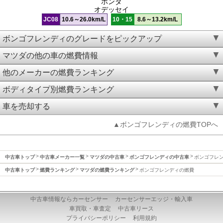
ホンダ
オデッセイ
JC08
10.6～26.0km/L
10・15
8.6～13.2km/L
ボンゴフレンディのグレードをピックアップ
マツダの他の車の燃費情報
他のメーカーの燃費ランキング
ボディタイプ別燃費ランキング
車を売却する
▲ボンゴフレンディの燃費TOPへ
中古車トップ
中古車メーカー一覧
マツダの中古車
ボンゴフレンディの中古車
ボンゴフレ
中古車トップ
燃費ランキング
マツダの燃費ランキング
ボンゴフレンディの燃費
中古車情報ならカーセンサー
カーセンサーエッジ・輸入車
車買取・車査定
中古車リース
プライバシーポリシー
利用規約