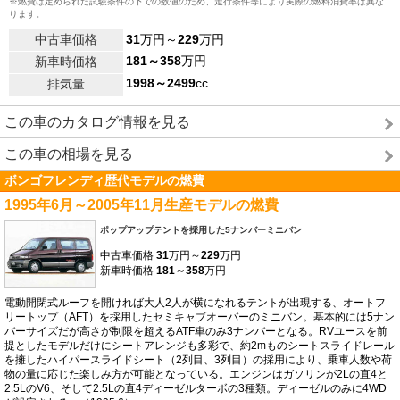
※燃費は定められた試験条件の下での数値のため、走行条件等により実際の燃料消費率は異な
ります。
中古車価格
31
万円～
229
万円
181～358
万円
新車時価格
1998～2499
cc
排気量
この車のカタログ情報を見る
この車の相場を見る
ボンゴフレンディ歴代モデルの燃費
1995年6月～2005年11月生産モデルの燃費
ポップアップテントを採用した5ナンバーミニバン
中古車価格
31
万円～
229
万円
新車時価格
181～358
万円
電動開閉式ルーフを開ければ大人2人が横になれるテントが出現する、オートフ
リートップ（AFT）を採用したセミキャブオーバーのミニバン。基本的には5ナン
バーサイズだが高さが制限を超えるATF車のみ3ナンバーとなる。RVユースを前
提としたモデルだけにシートアレンジも多彩で、約2mものシートスライドレール
を擁したハイパースライドシート（2列目、3列目）の採用により、乗車人数や荷
物の量に応じた楽しみ方が可能となっている。エンジンはガソリンが2Lの直4と
2.5LのV6、そして2.5Lの直4ディーゼルターボの3種類。ディーゼルのみに4WD