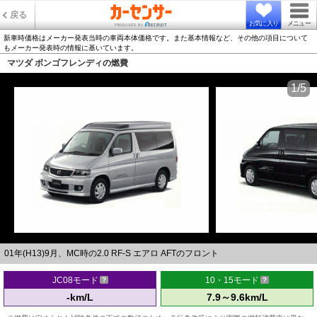
戻る
お気に入り
メニュー
新車時価格はメーカー発表当時の車両本体価格です。また基本情報など、その他の項目について
もメーカー発表時の情報に基いています。
マツダ ボンゴフレンディの燃費
1/5
01年(H13)9月、MC時の2.0 RF-S エアロ AFTのフロント
JC08モード
10・15モード
-km/L
7.9～9.6km/L