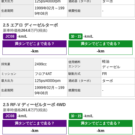
125ps/4000rpm
ターボ
最大出力
過給器（ターボ）
1999年02月～199
-
生産期間
燃費性能
9年08月
2.5 エアロ ディーゼルターボ
新車時価格
264.6
万円(税抜)
JC08
-km/L
10・15
-km/L
満タンでどこまで走る？
満タンでどこまで走る？
-km
-km
軽油
使用燃料
2499cc
排気量
エンジン
ディーゼル
フロア4AT
FR
ミッション
駆動方式
125ps/4000rpm
ターボ
最大出力
過給器（ターボ）
1999年02月～199
-
生産期間
燃費性能
9年08月
2.5 RF-V ディーゼルターボ 4WD
新車時価格
261.6
万円(税抜)
JC08
-km/L
10・15
-km/L
満タンでどこまで走る？
満タンでどこまで走る？
-km
-km