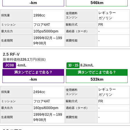
-km
546km
レギュラー
使用燃料
1998cc
排気量
エンジン
ガソリン
フロア4AT
FR
ミッション
駆動方式
105ps/5000rpm
-
最大出力
過給器（ターボ）
1999年02月～199
-
生産期間
燃費性能
9年08月
2.5 RF-V
新車時価格
226.1
万円(税抜)
JC08
-km/L
10・15
8.2km/L
満タンでどこまで走る？
満タンでどこまで走る？
-km
533km
レギュラー
使用燃料
2494cc
排気量
エンジン
ガソリン
フロア4AT
FR
ミッション
駆動方式
160ps/6000rpm
-
最大出力
過給器（ターボ）
1999年02月～199
-
生産期間
燃費性能
9年08月