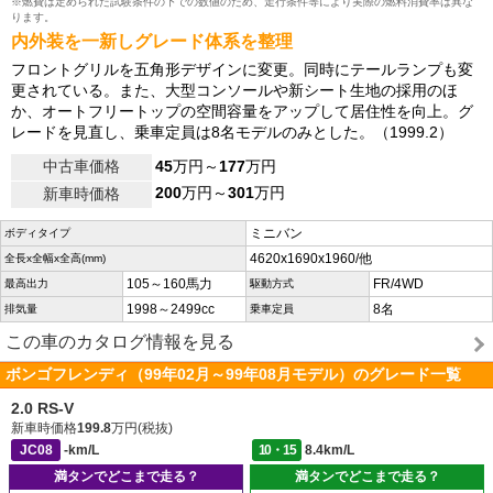
※燃費は定められた試験条件の下での数値のため、走行条件等により実際の燃料消費率は異な
ります。
内外装を一新しグレード体系を整理
フロントグリルを五角形デザインに変更。同時にテールランプも変
更されている。また、大型コンソールや新シート生地の採用のほ
か、オートフリートップの空間容量をアップして居住性を向上。グ
レードを見直し、乗車定員は8名モデルのみとした。（1999.2）
中古車価格
45
万円～
177
万円
200
万円～
301
万円
新車時価格
ミニバン
ボディタイプ
4620x1690x1960/他
全長x全幅x全高(mm)
105～160馬力
FR/4WD
最高出力
駆動方式
1998～2499cc
8名
排気量
乗車定員
この車のカタログ情報を見る
ボンゴフレンディ（99年02月～99年08月モデル）のグレード一覧
2.0 RS-V
新車時価格
199.8
万円(税抜)
JC08
-km/L
10・15
8.4km/L
満タンでどこまで走る？
満タンでどこまで走る？