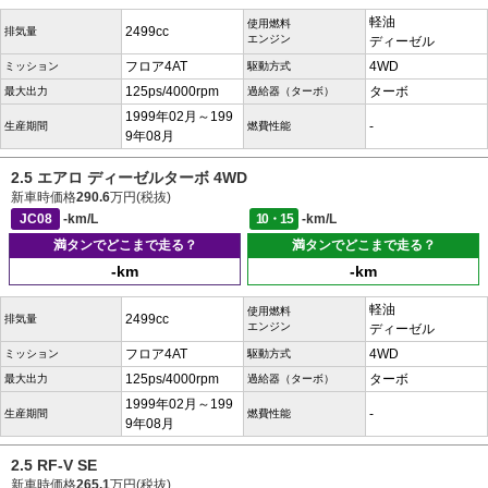
軽油
使用燃料
2499cc
排気量
エンジン
ディーゼル
フロア4AT
4WD
ミッション
駆動方式
125ps/4000rpm
ターボ
最大出力
過給器（ターボ）
1999年02月～199
-
生産期間
燃費性能
9年08月
2.5 エアロ ディーゼルターボ 4WD
新車時価格
290.6
万円(税抜)
JC08
-km/L
10・15
-km/L
満タンでどこまで走る？
満タンでどこまで走る？
-km
-km
軽油
使用燃料
2499cc
排気量
エンジン
ディーゼル
フロア4AT
4WD
ミッション
駆動方式
125ps/4000rpm
ターボ
最大出力
過給器（ターボ）
1999年02月～199
-
生産期間
燃費性能
9年08月
2.5 RF-V SE
新車時価格
265.1
万円(税抜)