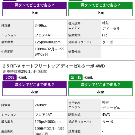
満タンでどこまで走る？
満タンでどこまで走る？
-km
-km
軽油
使用燃料
2499cc
排気量
エンジン
ディーゼル
フロア4AT
FR
ミッション
駆動方式
125ps/4000rpm
ターボ
最大出力
過給器（ターボ）
1999年02月～199
-
生産期間
燃費性能
9年08月
2.5 RF-V オートフリートップ ディーゼルターボ 4WD
新車時価格
296.1
万円(税抜)
JC08
-km/L
10・15
-km/L
満タンでどこまで走る？
満タンでどこまで走る？
-km
-km
軽油
使用燃料
2499cc
排気量
エンジン
ディーゼル
フロア4AT
4WD
ミッション
駆動方式
125ps/4000rpm
ターボ
最大出力
過給器（ターボ）
1999年02月～199
-
生産期間
燃費性能
9年08月