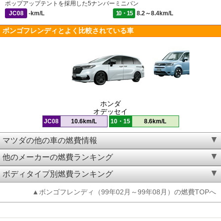
ポップアップテントを採用した5ナンバーミニバン
JC08
-km/L
10・15
8.2～8.4km/L
ボンゴフレンディとよく比較されている車
ホンダ
オデッセイ
JC08
10.6km/L
10・15
8.6km/L
マツダの他の車の燃費情報
他のメーカーの燃費ランキング
ボディタイプ別燃費ランキング
▲ボンゴフレンディ（99年02月～99年08月）の燃費TOPへ