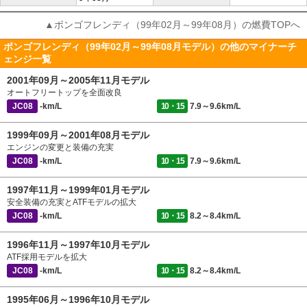
▲ボンゴフレンディ（99年02月～99年08月）の燃費TOPへ
ボンゴフレンディ（99年02月～99年08月モデル）の他のマイナーチ
ェンジ一覧
2001年09月～2005年11月モデル
オートフリートップを全面改良
JC08
-km/L
10・15
7.9～9.6km/L
1999年09月～2001年08月モデル
エンジンの変更と装備の充実
JC08
-km/L
10・15
7.9～9.6km/L
1997年11月～1999年01月モデル
安全装備の充実とATFモデルの拡大
JC08
-km/L
10・15
8.2～8.4km/L
1996年11月～1997年10月モデル
ATF採用モデルを拡大
JC08
-km/L
10・15
8.2～8.4km/L
1995年06月～1996年10月モデル