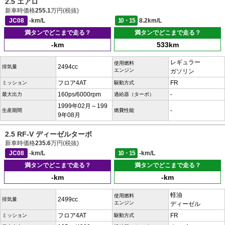
2.5 エアロ
新車時価格
255.1
万円(税抜)
JC08
-km/L
10・15
8.2km/L
満タンでどこまで走る？
満タンでどこまで走る？
-km
533km
レギュラー
使用燃料
2494cc
排気量
エンジン
ガソリン
フロア4AT
FR
ミッション
駆動方式
160ps/6000rpm
-
最大出力
過給器（ターボ）
1999年02月～199
-
生産期間
燃費性能
9年08月
2.5 RF-V ディーゼルターボ
新車時価格
235.6
万円(税抜)
JC08
-km/L
10・15
-km/L
満タンでどこまで走る？
満タンでどこまで走る？
-km
-km
軽油
使用燃料
2499cc
排気量
エンジン
ディーゼル
フロア4AT
FR
ミッション
駆動方式