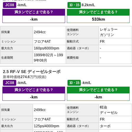
JC08
-km/L
10・15
8.2km/L
満タンでどこまで走る？
満タンでどこまで走る？
-km
533km
レギュラー
使用燃料
2494cc
排気量
エンジン
ガソリン
フロア4AT
FR
ミッション
駆動方式
160ps/6000rpm
-
最大出力
過給器（ターボ）
1999年02月～199
-
生産期間
燃費性能
9年08月
2.5 RF-V SE ディーゼルターボ
新車時価格
274.6
万円(税抜)
JC08
-km/L
10・15
-km/L
満タンでどこまで走る？
満タンでどこまで走る？
-km
-km
軽油
使用燃料
2499cc
排気量
エンジン
ディーゼル
フロア4AT
FR
ミッション
駆動方式
125ps/4000rpm
ターボ
最大出力
過給器（ターボ）