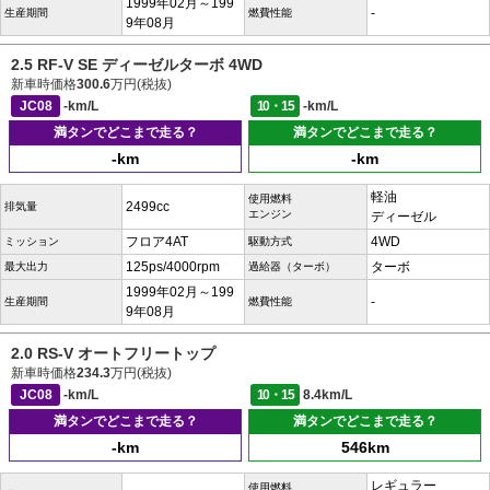
1999年02月～199
-
生産期間
燃費性能
9年08月
2.5 RF-V SE ディーゼルターボ 4WD
新車時価格
300.6
万円(税抜)
JC08
-km/L
10・15
-km/L
満タンでどこまで走る？
満タンでどこまで走る？
-km
-km
軽油
使用燃料
2499cc
排気量
エンジン
ディーゼル
フロア4AT
4WD
ミッション
駆動方式
125ps/4000rpm
ターボ
最大出力
過給器（ターボ）
1999年02月～199
-
生産期間
燃費性能
9年08月
2.0 RS-V オートフリートップ
新車時価格
234.3
万円(税抜)
JC08
-km/L
10・15
8.4km/L
満タンでどこまで走る？
満タンでどこまで走る？
-km
546km
レギュラー
使用燃料