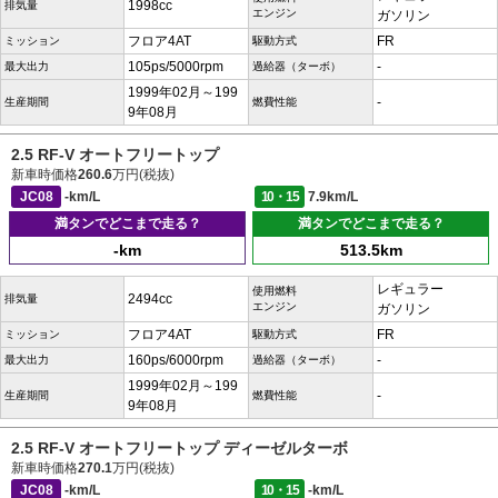
1998cc
排気量
エンジン
ガソリン
フロア4AT
FR
ミッション
駆動方式
105ps/5000rpm
-
最大出力
過給器（ターボ）
1999年02月～199
-
生産期間
燃費性能
9年08月
2.5 RF-V オートフリートップ
新車時価格
260.6
万円(税抜)
JC08
-km/L
10・15
7.9km/L
満タンでどこまで走る？
満タンでどこまで走る？
-km
513.5km
レギュラー
使用燃料
2494cc
排気量
エンジン
ガソリン
フロア4AT
FR
ミッション
駆動方式
160ps/6000rpm
-
最大出力
過給器（ターボ）
1999年02月～199
-
生産期間
燃費性能
9年08月
2.5 RF-V オートフリートップ ディーゼルターボ
新車時価格
270.1
万円(税抜)
JC08
-km/L
10・15
-km/L