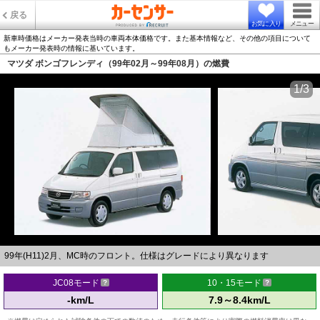
戻る
お気に入り
メニュー
新車時価格はメーカー発表当時の車両本体価格です。また基本情報など、その他の項目について
もメーカー発表時の情報に基いています。
マツダ ボンゴフレンディ（99年02月～99年08月）の燃費
1/3
99年(H11)2月、MC時のフロント。仕様はグレードにより異なります
JC08モード
10・15モード
-km/L
7.9～8.4km/L