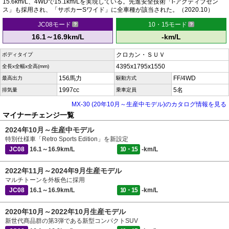
15.6km/L、4WDで15.1km/Lを実現している。先進安全技術「i-アクティブセン
ス」も採用され、「サポカーSワイド」に全車種が該当された。（2020.10）
JC08モード
10・15モード
16.1～16.9km/L
-km/L
クロカン・ＳＵＶ
ボディタイプ
4395x1795x1550
全長x全幅x全高(mm)
156馬力
FF/4WD
最高出力
駆動方式
1997cc
5名
排気量
乗車定員
MX-30 (20年10月～生産中モデル)のカタログ情報を見る
マイナーチェンジ一覧
2024年10月～生産中モデル
特別仕様車「Retro Sports Edition」を新設定
JC08
16.1～16.9km/L
10・15
-km/L
2022年11月～2024年9月生産モデル
マルチトーンを外板色に採用
JC08
16.1～16.9km/L
10・15
-km/L
2020年10月～2022年10月生産モデル
新世代商品群の第3弾である新型コンパクトSUV