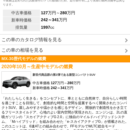
※燃費は定められた試験条件の下での数値のため、走行条件等により実際の燃料消費率は異な
ります。
中古車価格
127
万円～
280
万円
242～341
万円
新車時価格
排気量
1997
cc
この車のカタログ情報を見る
この車の相場を見る
MX-30歴代モデルの燃費
2020年10月～生産中モデルの燃費
新世代商品群の第3弾である新型コンパクトSUV
中古車価格
127
万円～
280
万円
新車時価格
242～341
万円
「わたしらしく生きる」をコンセプトに、車とともに自然体で、自分らしい時間
を過ごすことを目指して、創造的な時間と空間を提案するべく開発されたコンパ
クトSUV。親しみやすさや温かさを感じるデザイン、開放的で創造性をかき立て
るフリースタイルドア、心地のよい室内空間が実現された。エンジンは、2Lの直
噴ガソリンの「スカイアクティブG 2.0」に独自のマイルドハイブリッドシステ
ム、「Mハイブリッド」を組み合わせた「e-スカイアクティブG」が搭載された。
このユニットは、6速ATとの組み合わせで、FFモデルでWLTC総合モード