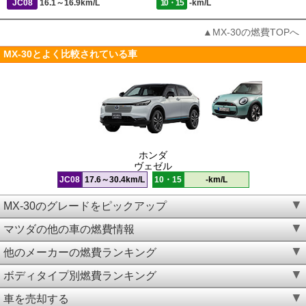
JC08
16.1～16.9km/L
10・15
-km/L
▲MX-30の燃費TOPへ
MX-30とよく比較されている車
ホンダ
ヴェゼル
JC08
17.6～30.4km/L
10・15
-km/L
MX-30のグレードをピックアップ
マツダの他の車の燃費情報
他のメーカーの燃費ランキング
ボディタイプ別燃費ランキング
車を売却する