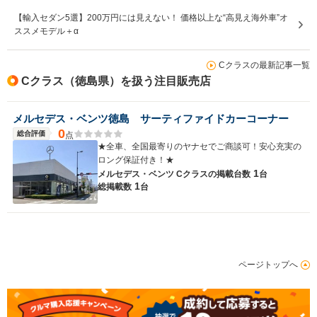
【輸入セダン5選】200万円には見えない！ 価格以上な“高見え海外車”オ
ススメモデル＋α
Cクラスの最新記事一覧
Cクラス（徳島県）を扱う注目販売店
メルセデス・ベンツ徳島 サーティファイドカーコーナー
0
総合評価
点
★全車、全国最寄りのヤナセでご商談可！安心充実の
ロング保証付き！★
1
メルセデス・ベンツ Cクラスの
掲載台数
台
1
総掲載数
台
ページトップへ