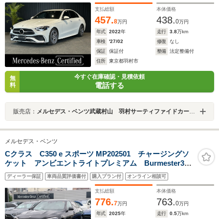
カメラ/純正ドライブレコーダー/ワイヤレスチャージン
支払総額
本体価格
グ/TV/禁煙車両
457.
438.
8
0
万円
万円
年式
2022
年
走行
3.8
万km
車検
'27/02
修復
なし
保証
保証付
整備
法定整備付
住所
東京都羽村市
今すぐ在庫確認・見積依頼
無
電話する
料
販売店：
メルセデス・ベンツ武蔵村山 羽村サーティファイドカーセンター
メルセデス・ベンツ
Cクラス C350 e スポーツ MP202501 チャージングソ
ケット アンビエントライトプレミアム Burmester3D
サラウンドサウンドシステム フットトランクオープナ
ディーラー保証
車両品質評価書付
購入プラン付
オンライン相談可
ー ワイヤレスチャージング ヘッドアップディスプレ
イ シートベンチレーター
支払総額
本体価格
776.
763.
7
0
万円
万円
年式
2025
年
走行
0.5
万km