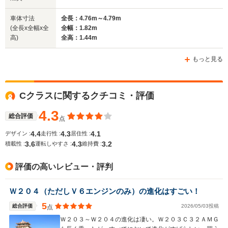
車体寸法
全長：4.76m～4.79m
(全長x全幅x全
全幅：1.82m
高)
全高：1.44m
もっと見る
Cクラスに関するクチコミ・評価
4.3
総合評価
点
4.4
4.3
4.1
デザイン :
走行性 :
居住性 :
3.6
4.3
3.2
積載性 :
運転しやすさ :
維持費 :
評価の高いレビュー・評判
Ｗ２０４（ただしＶ６エンジンのみ）の進化はすごい！
5
総合評価
2026/05/03投稿
点
Ｗ２０３～Ｗ２０４の進化は凄い。Ｗ２０３Ｃ３２ＡＭＧ