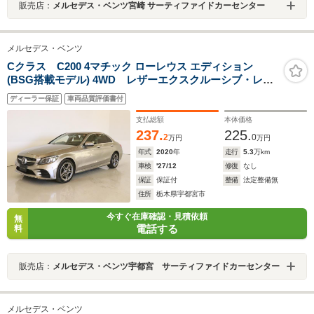
販売店：
メルセデス・ベンツ宮崎 サーティファイドカーセンター
メルセデス・ベンツ
Cクラス C200 4マチック ローレウス エディション
(BSG搭載モデル) 4WD レザーエクスクルーシブ・レー
ダーセーフティパッケージ
ディーラー保証
車両品質評価書付
支払総額
本体価格
237.
225.
2
0
万円
万円
年式
2020
年
走行
5.3
万km
車検
'27/12
修復
なし
保証
保証付
整備
法定整備無
住所
栃木県宇都宮市
今すぐ在庫確認・見積依頼
無
電話する
料
販売店：
メルセデス・ベンツ宇都宮 サーティファイドカーセンター
メルセデス・ベンツ