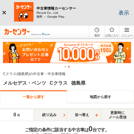
中古車情報カーセンサー
表示
Recruit Co., Ltd.
無料 － Google Play
履歴
お気に入り
メニュー
Cクラス(徳島県)の中古車・中古車情報
メルセデス・ベンツ Cクラス 徳島県
一覧から探す
地図から探す
更新時に
0
絞り込み
並べ替え
台
メール受信
0
ご指定の条件に該当する中古車は
台です。