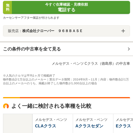
今すぐ在庫確認・見積依頼
無
電話する
料
カーセンサーアフター保証が付けられます
販売店：
株式会社クローバー ９６８ＢＡＳＥ
この条件の中古車を全て見る
メルセデス・ベンツ Cクラス（徳島県）の中古車
※人気のクルマは平均1ヶ月で掲載終了
物件数合計1万台以上のメーカー｜算出データ期間：2024年9月～11月｜内容：物件数合計1万
台以上のメーカーのうち、掲載が終了した物件数が1,000台以上の場合
よく一緒に検討される車種を比較
メルセデス・ベンツ
メルセデス・ベンツ
メルセデ
CLAクラス
Aクラスセダン
Eクラス