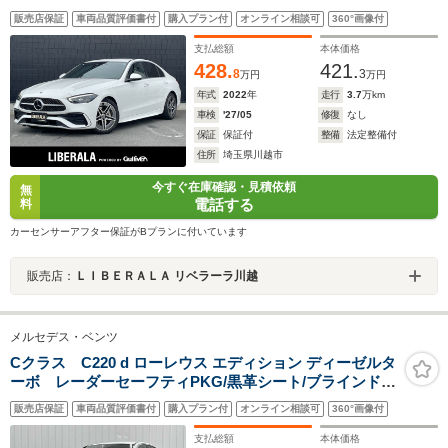
AppleCarPlay対応 アンビエントライト シートヒーター
販売店保証
車両品質評価書付
購入プラン付
オンライン相談可
360°画像付
パワーシート パワートランク レーダーセーフティPKG
ACC BSM LKA 純正18インチAW 前後ドライブレコーダ
支払総額
本体価格
ー ETC
428.
421.
8
3
万円
万円
年式
2022
年
走行
3.7
万km
車検
'27/05
修復
なし
保証
保証付
整備
法定整備付
住所
埼玉県川越市
今すぐ在庫確認・見積依頼
無
電話する
料
カーセンサーアフター保証がBプランに付いています
販売店：
ＬＩＢＥＲＡＬＡ リベラーラ川越
メルセデス・ベンツ
Cクラス C220 d ローレウス エディション ディーゼルタ
ーボ レーダーセーフティPKG/黒革シート/ブラインドス
ポット/レーダークルーズ/クリアランスソナー/シートヒー
販売店保証
車両品質評価書付
購入プラン付
オンライン相談可
360°画像付
ター/シートメモリ/アイドリングストップ/プッシュスター
ト/エアサス/パドルシフト/純正アルミ/
支払総額
本体価格