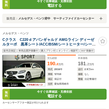
今すぐ在庫確認・見積依頼
無
電話する
料
販売店：
メルセデス・ベンツ府中 サーティファイドカーセンター
メルセデス・ベンツ
Cクラス C220 d アバンギャルド AMGライン ディーゼ
ルターボ 黒革シート/ACC/BSM/シートヒーター/シート
メモリー/パワーシート/レーダークルコン/ブラインドスポ
販売店保証
車両品質評価書付
購入プラン付
オンライン相談可
360°画像付
ット/レーンキープアシスト/ハンドルアシスト/Bluetooth/
バックカメラ/フルセグ/アンビエントライト
支払総額
本体価格
190.
181.
8
2
万円
万円
年式
2016
年
走行
2.9
万km
車検
'27/10
修復
なし
保証
保証付
整備
法定整備付
住所
愛知県岡崎市
今すぐ在庫確認・見積依頼
無
電話する
料
カーセンサーアフター保証が付けられます