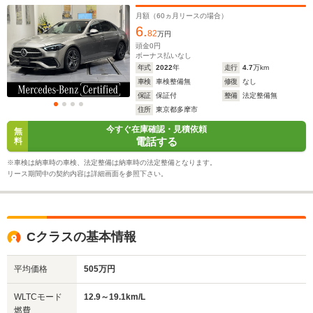
プレイ/メモリー付きパワーシート/360°カメラ/シートヒー
ター /Bluetooth/MBUX/Apple Car play/認定中古車保
月額（
60
ヵ月リースの場合）
証/MBUX ARナビ
6.
82
万円
頭金
0
円
ボーナス払いなし
年式
2022
年
走行
4.7
万km
車検
車検整備無
修復
なし
保証
保証付
整備
法定整備無
住所
東京都多摩市
今すぐ在庫確認・見積依頼
無
電話する
料
※車検は納車時の車検、法定整備は納車時の法定整備となります。
リース期間中の契約内容は詳細画面を参照下さい。
Cクラスの基本情報
平均価格
505万円
WLTCモード
12.9～19.1km/L
燃費