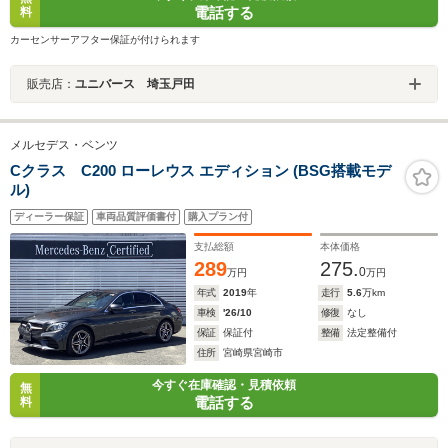
電話する
料
カーセンサーアフター保証が付けられます
販売店：
ユニバース 埼玉戸田
メルセデス・ベンツ
Cクラス C200 ローレウス エディション (BSG搭載モデ
ル)
ディーラー保証
車両品質評価書付
購入プラン付
支払総額
本体価格
289
275.
0
万円
万円
年式
2019
年
走行
5.6
万km
車検
'26/10
修復
なし
保証
保証付
整備
法定整備付
住所
宮崎県宮崎市
今すぐ在庫確認・見積依頼
無
電話する
料