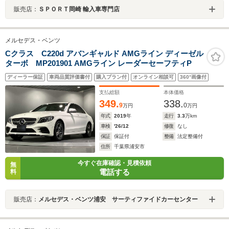
販売店：
ＳＰＯＲＴ岡崎 輸入車専門店
メルセデス・ベンツ
Cクラス C220d アバンギャルド AMGライン ディーゼル
ターボ MP201901 AMGライン レーダーセーフティP
ディーラー保証
車両品質評価書付
購入プラン付
オンライン相談可
360°画像付
支払総額
本体価格
349.
338.
9
0
万円
万円
年式
2019
年
走行
3.3
万km
車検
'26/12
修復
なし
保証
保証付
整備
法定整備付
住所
千葉県浦安市
今すぐ在庫確認・見積依頼
無
電話する
料
販売店：
メルセデス・ベンツ浦安 サーティファイドカーセンター