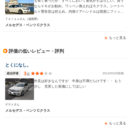
も長く乗ったが、すべてにおいて進化がすばらしい。買う
ならＶ６がお勧め。ワッペン換えればＳクラス。シートベ
ルト警告音は控えめ。内側ドアハンドルは指形にフィッ
ト、内ポケットの底は絨毯。
Ｔｅｔｓｕさん
（滋賀県）
メルセデス・ベンツ Cクラス
もっと見る
評価の低いレビュー・評判
とくになし。
3
総合評価
2013/03/26投稿
点
外見は好きなんですが 中身は不満だらけです・・ もう
少し 充実した装備にしてほしい
ゲストさん
メルセデス・ベンツ Cクラス
もっと見る