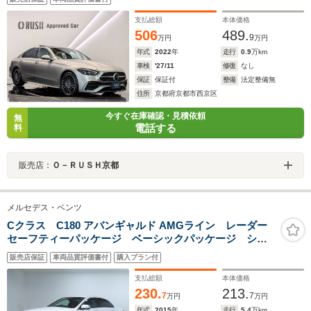
支払総額
本体価格
506
489.
9
万円
万円
年式
2022
年
走行
0.9
万km
車検
'27/11
修復
なし
保証
保証付
整備
法定整備無
住所
京都府京都市西京区
今すぐ在庫確認・見積依頼
無
電話する
料
販売店：
Ｏ－ＲＵＳＨ京都
メルセデス・ベンツ
Cクラス C180 アバンギャルド AMGライン レーダー
セーフティーパッケージ ベーシックパッケージ シー
トヒーター パワーシート トランクスルー フロアマ
販売店保証
車両品質評価書付
購入プラン付
ット ナビ CD ミュージックサーバー 音楽プレーヤ
ー接続 Bluetooth接続 TV
支払総額
本体価格
230.
213.
7
7
万円
万円
年式
2015
年
走行
5.4
万km