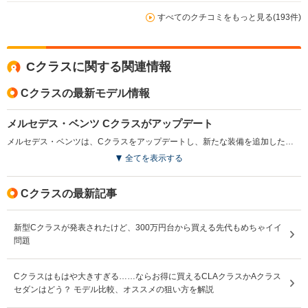
すべてのクチコミをもっと見る(193件)
Cクラスに関する関連情報
Cクラスの最新モデル情報
メルセデス・ベンツ Cクラスがアップデート
メルセデス・ベンツは、Cクラスをアップデートし、新たな装備を追加した。全モデルにはデジタルキーが導入され、利便性の向上が図られた。C 200 ラグジュアリーとC 220 d ラグジュアリーには、エアバランスパッケージやMBUX ARナビゲーションが標準装備となっている。C 350 e スポーツには後席左右のシートヒーターがオプションパッケージで追加されるなど、運転の快適性と利便性の向上が図られている。（2025.10）
全てを表示する
Cクラスの最新記事
新型Cクラスが発表されたけど、300万円台から買える先代もめちゃイイ
問題
Cクラスはもはや大きすぎる……ならお得に買えるCLAクラスかAクラス
セダンはどう？ モデル比較、オススメの狙い方を解説