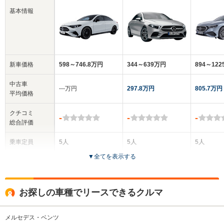
基本情報
新車価格
598～746.8万円
344～639万円
894～12
中古車
‐‐‐万円
297.8万円
805.7万円
平均価格
クチコミ
-
-
-
総合評価
乗車定員
5人
5人
5人
▼
全てを表示する
ドア数
4ドア
4ドア
4ドア
全高
全高
全高
お探しの車種でリースできるクルマ
1.46m～1.47m
1.43m～1.46m
1.47m
メルセデス・ベンツ