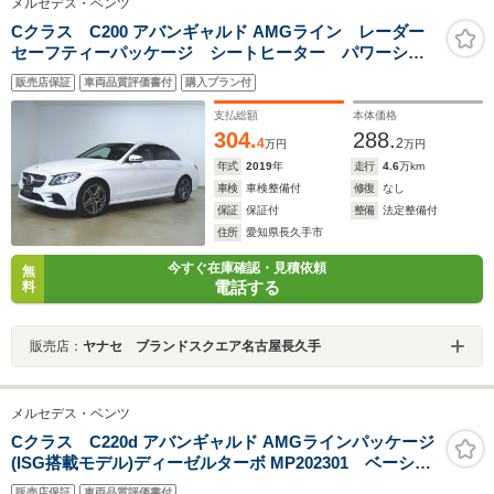
メルセデス・ベンツ
Cクラス C200 アバンギャルド AMGライン レーダー
セーフティーパッケージ シートヒーター パワーシー
ト トランクスルー フロアマット コネクテッド機
販売店保証
車両品質評価書付
購入プラン付
能 ナビ 音楽プレーヤー接続 Bluetooth接続 TV
ETC LEDヘッドライト
支払総額
本体価格
304.
288.
4
2
万円
万円
年式
2019
年
走行
4.6
万km
車検
車検整備付
修復
なし
保証
保証付
整備
法定整備付
住所
愛知県長久手市
今すぐ在庫確認・見積依頼
無
電話する
料
販売店：
ヤナセ ブランドスクエア名古屋長久手
メルセデス・ベンツ
Cクラス C220d アバンギャルド AMGラインパッケージ
(ISG搭載モデル)ディーゼルターボ MP202301 ベーシッ
クP HUD サンルーフ 有償カラー
販売店保証
車両品質評価書付