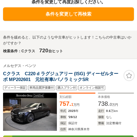
条件を変更して再度お探しください。
条件を変更して再検索
条件を緩めると、以下のような中古車がヒットします！こちらの中古車はいか
がですか？
720
検索条件：Cクラス
台ヒット
メルセデス・ベンツ
Cクラス C220 d ラグジュアリー (ISG) ディーゼルター
ボ MP202601 元社有車/パノラミックSR
ディーラー保証
車両品質評価書付
購入プラン付
オンライン相談可
支払総額
本体価格
757.
738.
1
0
万円
万円
年式
2025
年
走行
0.6
万km
車検
'28/12
修復
なし
保証
保証付
整備
法定整備付
住所
神奈川県厚木市