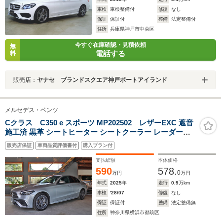
車検
車検整備付
修復
なし
保証
保証付
整備
法定整備付
住所
兵庫県神戸市中央区
今すぐ在庫確認・見積依頼
無
電話する
料
販売店：
ヤナセ ブランドスクエア神戸ポートアイランド
メルセデス・ベンツ
Cクラス C350 e スポーツ MP202502 レザーEXC 遮音
施工済 黒革 シートヒーター シートクーラー レーダーセ
ーフティ ナビ Burmester ETC 360°カメラ コーナーセン
販売店保証
車両品質評価書付
購入プラン付
サー ドラレコ スマホワイヤレスチャージ
支払総額
本体価格
590
578.
0
万円
万円
年式
2025
年
走行
0.9
万km
車検
'28/07
修復
なし
保証
保証付
整備
法定整備無
住所
神奈川県横浜市都筑区