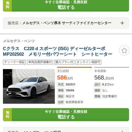
今すぐ在庫確認・見積依頼
無
電話する
料
販売店：
メルセデス・ベンツ厚木 サーティファイドカーセンター
メルセデス・ベンツ
Cクラス C220 d スポーツ (ISG) ディーゼルターボ
MP202502 メモリー付パワーシート シートヒーター
ディーラー保証
車両品質評価書付
購入プラン付
オンライン相談可
支払総額
本体価格
586
568.
0
万円
万円
年式
2025
年
走行
0.2
万km
車検
'28/06
修復
なし
保証
保証付
整備
法定整備付
住所
秋田県秋田市
今すぐ在庫確認・見積依頼
無
電話する
料