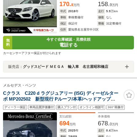
170.
158.
8
9
万円
万円
年式
2018
年
走行
5.9
万km
車検
車検整備付
修復
なし
保証
保証付
整備
法定整備付
住所
愛知県名古屋市中川区
今すぐ在庫確認・見積依頼
無
電話する
料
カーセンサーアフター保証が付けられます
販売店：
グッドスピード ＭＥＧＡ 輸入車 名古屋昭和橋店
メルセデス・ベンツ
Cクラス C220 d ラグジュアリー (ISG) ディーゼルター
ボ MP202502 新型現行 Pルーフ/本革/ヘッドアップ
DISP/Burmester 3Dサラウンド/ブランドロゴプロジェク
ディーラー保証
車両品質評価書付
購入プラン付
オンライン相談可
360°画像付
ター/シートベンチレーター/19インチアルミ/360度カメラ
支払総額
本体価格
694
678.
0
万円
万円
年式
2025
年
走行
0.4
万km
車検
'28/09
修復
なし