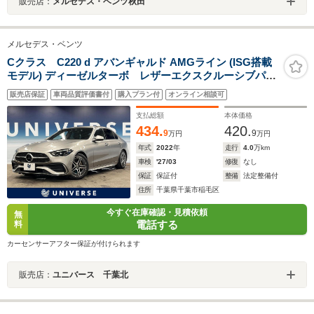
販売店：
メルセデス・ベンツ秋田
メルセデス・ベンツ
Cクラス C220 d アバンギャルド AMGライン (ISG搭載
モデル) ディーゼルターボ レザーエクスクルーシブパッ
ケージ ベーシックパッケージ レーダーセーフティパ
販売店保証
車両品質評価書付
購入プラン付
オンライン相談可
ッケージ リアアクスルステアリング Burmester 純
正11.9インチナビ ARナビ 全周囲カメラ デジタルラ
支払総額
本体価格
イト
434.
420.
9
9
万円
万円
年式
2022
年
走行
4.0
万km
車検
'27/03
修復
なし
保証
保証付
整備
法定整備付
住所
千葉県千葉市稲毛区
今すぐ在庫確認・見積依頼
無
電話する
料
カーセンサーアフター保証が付けられます
販売店：
ユニバース 千葉北