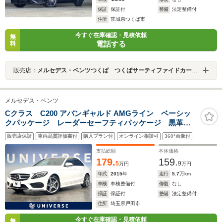
保証
保証付
整備
法定整備付
住所
茨城県つくば市
今すぐ在庫確認・見積依頼
無
電話する
料
販売店：
メルセデス・ベンツつくば つくばサーティファイドカーセンター
メルセデス・ベンツ
Cクラス C200 アバンギャルド AMGライン ベーシッ
クパッケージ レーダーセーフティパッケージ 黒革シ
ート パワーシート シートヒーター バックカメラ
販売店保証
車両品質評価書付
購入プラン付
オンライン相談可
360°画像付
クリアランスソナー キーレスゴー 純正ナビ
Bluetooth 地デシTV LEDヘッド
支払総額
本体価格
179.
159.
5
9
万円
万円
年式
2015
年
走行
5.7
万km
車検
車検整備付
修復
なし
保証
保証付
整備
法定整備付
住所
埼玉県戸田市
今すぐ在庫確認・見積依頼
無