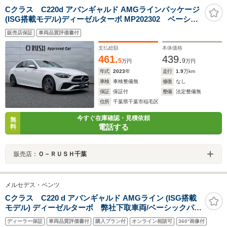
Cクラス C220d アバンギャルド AMGラインパッケージ
(ISG搭載モデル)ディーゼルターボ MP202302 ベーシッ
クパッケージ ドラレコ
販売店保証
車両品質評価書付
支払総額
本体価格
461.
439.
5
9
万円
万円
年式
2023
年
走行
1.9
万km
車検
車検整備無
修復
なし
保証
保証付
整備
法定整備無
住所
千葉県千葉市稲毛区
今すぐ在庫確認・見積依頼
無
電話する
料
販売店：
Ｏ－ＲＵＳＨ千葉
メルセデス・ベンツ
Cクラス C220 d アバンギャルド AMGライン (ISG搭載
モデル) ディーゼルターボ 弊社下取車両/ベーシックパッ
ケージ/リアアクスルステアリング/メモリー付き電動パワ
ディーラー保証
車両品質評価書付
購入プラン付
オンライン相談可
360°画像付
ーシート/シートヒーター/ヘッドアップディスプレイ/360°