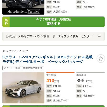
車検
'28/05
修復
なし
保証
保証付
整備
法定整備無
住所
大阪府箕面市
今すぐ在庫確認・見積依頼
無
電話する
料
販売店：
メルセデス・ベンツ箕面 サーティファイドカーセンター
メルセデス・ベンツ
Cクラス C220 d アバンギャルド AMGライン (ISG搭載
モデル) ディーゼルターボ ベーシックパッケージ
ディーラー保証
車両品質評価書付
支払総額
本体価格
410
396.
4
万円
万円
年式
2021
年
走行
4.7
万km
車検
'26/12
修復
なし
保証
保証付
整備
法定整備付
住所
東京都府中市