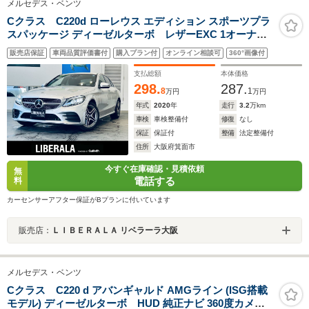
メルセデス・ベンツ
Cクラス C220d ローレウス エディション スポーツプラ
スパッケージ ディーゼルターボ レザーEXC 1オーナー
Burmester レーダーセーフティ HUD ACC 純正ナビ TV
販売店保証
車両品質評価書付
購入プラン付
オンライン相談可
360°画像付
360° carplay 純18AW LED アンビエントライト 電動リア
ゲート ワイヤレス充電 黒革 メモリパワーシート エアシ
支払総額
本体価格
ートヒーター
298.
287.
8
1
万円
万円
年式
2020
年
走行
3.2
万km
車検
車検整備付
修復
なし
保証
保証付
整備
法定整備付
住所
大阪府箕面市
今すぐ在庫確認・見積依頼
無
電話する
料
カーセンサーアフター保証がBプランに付いています
販売店：
ＬＩＢＥＲＡＬＡ リベラーラ大阪
メルセデス・ベンツ
Cクラス C220 d アバンギャルド AMGライン (ISG搭載
モデル) ディーゼルターボ HUD 純正ナビ 360度カメラ