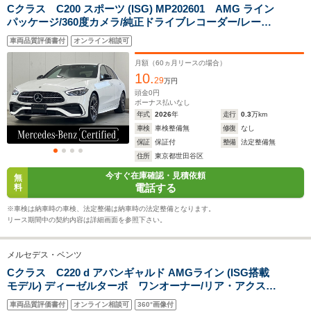
Cクラス C200 スポーツ (ISG) MP202601 AMG ライン
全幅
全幅
全
サイズ
パッケージ/360度カメラ/純正ドライブレコーダー/レーダ
1.84m
1.8m
1.
全長
全長
(全長x全幅x全高)
ーセーフティパッケージ/デジタルコックピットディスプ
4.73m
4.55m～4.57m
4.
車両品質評価書付
オンライン相談可
レイ/アクティブステアリングアシスト/アクティブパーキ
ングアシスト/AppleCarPlay
月額（
60
ヵ月リースの場合）
10.
29
万円
ホイールベース
ホイールベース
ホイー
頭金
0
円
-m
-m
ボーナス払いなし
年式
2026
年
走行
0.3
万km
車検
車検整備無
修復
なし
20.2～20.3km/L
12.6～19.2km/L
12.6～18.
保証
保証付
整備
法定整備無
└市街地:14.3～
└市街地:8.9～
└市街地:9
住所
東京都世田谷区
14.7km/L
14.2km/L
13.5km/L
WLTCモード
今すぐ在庫確認・見積依頼
└郊外:21.6～
└郊外:13.0～
└郊外:12.
無
燃費
電話する
料
21.8km/L
18.6km/L
18.1km/L
└高速道路:23.0～
└高速道路:15.1～
└高速道路:
※車検は納車時の車検、法定整備は納車時の法定整備となります。
23.2km/L
23.1km/L
22.0km/L
リース期間中の契約内容は詳細画面を参照下さい。
排気量
1498cc
1331～1991cc
1992～19
メルセデス・ベンツ
駆動方式
FF
FF、4WD
FR
Cクラス C220 d アバンギャルド AMGライン (ISG搭載
モデル) ディーゼルターボ ワンオーナー/リア・アクスル
ステアリング/ベーシックパッケージ/ヘッドアップディス
車両品質評価書付
オンライン相談可
360°画像付