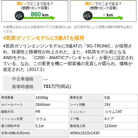
満タン
でどこまで走る？
満タン
でどこまで走る？
（燃費×タンク容量）
（燃費×タンク容量）
860
-
km
km
※燃費は定められた試験条件の下での数値のため、走行条件等により実際の燃料消費率は異な
ります。
4気筒ガソリンモデルに9速ATを採用
4気筒ガソリンエンジンモデルに9速ATの「9G-TRONIC」が採用さ
れ、快適性と静粛性が向上された。また、4気筒モデル初となる
4WDモデル、「C200・4MATICアバンギャルド」が新たに設定され
ている。なお、この変更を機に一部装備の見直しが図られ、価格が
改定された（2017.2）
中古車価格
---
721
万円(税込)
新車時価格
1830kg
5名
車両重量
乗車定員
2840mm
2列
ホイールベース
シート列数
FR
コラム7AT
駆動方式
ミッション
コラム
4ドア
ミッション位置
ドア数
5.1m
115mm
最小回転半径
最低地上高
4690x1810x1430
全長x全幅x全高(mm)