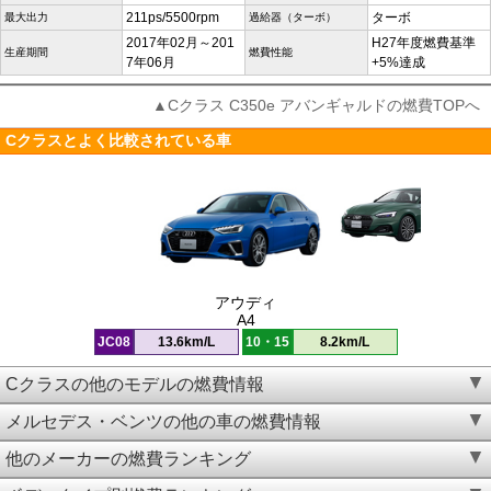
211ps/5500rpm
ターボ
最大出力
過給器（ターボ）
2017年02月～201
H27年度燃費基準
生産期間
燃費性能
7年06月
+5%達成
▲Cクラス C350e アバンギャルドの燃費TOPへ
Cクラスとよく比較されている車
アウディ
A4
JC08
13.6km/L
10・15
8.2km/L
Cクラスの他のモデルの燃費情報
メルセデス・ベンツの他の車の燃費情報
他のメーカーの燃費ランキング