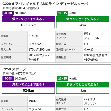
C220 d アバンギャルド AMGライン ディーゼルターボ
新車時価格
586.4
万円(税込)
JC08
20.3km/L
10・15
-km/L
満タンでどこまで走る？
満タンでどこまで走る？
1339.8km
-km
軽油
使用燃料
2142cc
排気量
エンジン
ディーゼル
コラム9AT
FR
ミッション
駆動方式
170ps/4200rpm
ターボ
最大出力
過給器（ターボ）
2017年02月～201
H32年度燃費基準
生産期間
燃費性能
7年06月
+10%達成
C250 スポーツ
新車時価格
670
万円(税込)
JC08
14.0km/L
10・15
-km/L
満タンでどこまで走る？
満タンでどこまで走る？
924km
-km
ハイオク
使用燃料
1991cc
排気量
エンジン
ガソリン
コラム7AT
FR
ミッション
駆動方式