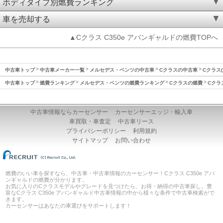
ボディタイプ別燃費ランキング
車を売却する
▲Cクラス C350e アバンギャルドの燃費TOPへ
中古車トップ
中古車メーカー一覧
メルセデス・ベンツの中古車
Cクラスの中古車
Cクラス(
中古車トップ
燃費ランキング
メルセデス・ベンツの燃費ランキング
Cクラスの燃費
Cクラ
中古車情報ならカーセンサー
カーセンサーエッジ・輸入車
車買取・車査定
中古車リース
プライバシーポリシー
利用規約
サイトマップ
お問い合わせ
燃費のいい車を探すなら、中古車・中古車情報のカーセンサー！Cクラス C350e アバ
ンギャルドの燃費が分かります。
お気に入りのCクラスモデルやグレードを見つけたら、お得・納得の中古車探し。豊
富なCクラス C350e アバンギャルド中古車情報の中から様々な条件で中古車検索がで
きます。
カーセンサーはあなたの車選びをサポートします！