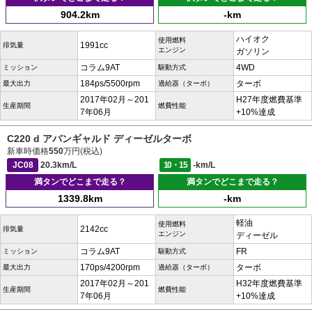
904.2km
-km
ハイオク
使用燃料
1991cc
排気量
エンジン
ガソリン
コラム9AT
4WD
ミッション
駆動方式
184ps/5500rpm
ターボ
最大出力
過給器（ターボ）
2017年02月～201
H27年度燃費基準
生産期間
燃費性能
7年06月
+10%達成
C220 d アバンギャルド ディーゼルターボ
新車時価格
550
万円(税込)
JC08
20.3km/L
10・15
-km/L
満タンでどこまで走る？
満タンでどこまで走る？
1339.8km
-km
軽油
使用燃料
2142cc
排気量
エンジン
ディーゼル
コラム9AT
FR
ミッション
駆動方式
170ps/4200rpm
ターボ
最大出力
過給器（ターボ）
2017年02月～201
H32年度燃費基準
生産期間
燃費性能
7年06月
+10%達成