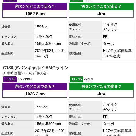
満タンでどこまで走る？
満タンでどこまで走る？
1062.6km
-km
ハイオク
使用燃料
1595cc
排気量
エンジン
ガソリン
コラム9AT
FR
ミッション
駆動方式
156ps/5300rpm
ターボ
最大出力
過給器（ターボ）
2017年02月～201
H27年度燃費基準
生産期間
燃費性能
7年06月
+10%達成
C180 アバンギャルド AMGライン
新車時価格
522.4
万円(税込)
JC08
15.7km/L
10・15
-km/L
満タンでどこまで走る？
満タンでどこまで走る？
1036.2km
-km
ハイオク
使用燃料
1595cc
排気量
エンジン
ガソリン
コラム9AT
FR
ミッション
駆動方式
156ps/5300rpm
ターボ
最大出力
過給器（ターボ）
2017年02月～201
H27年度燃費基準
生産期間
燃費性能