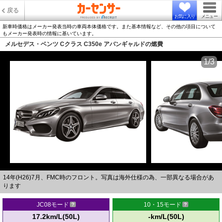
戻る
お気に入り
メニュー
新車時価格はメーカー発表当時の車両本体価格です。また基本情報など、その他の項目について
もメーカー発表時の情報に基いています。
メルセデス・ベンツ Cクラス C350e アバンギャルドの燃費
1/3
14年(H26)7月、FMC時のフロント。写真は海外仕様の為、一部異なる場合があ
ります
JC08モード
10・15モード
17.2km/L(50L)
-km/L(50L)