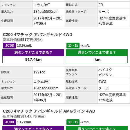
コラム9AT
FR
ミッション
駆動方式
184ps/5500rpm
ターボ
最大出力
過給器（ターボ）
2017年02月～201
H27年度燃費基準
生産期間
燃費性能
7年06月
+5%達成
C200 4マチック アバンギャルド 4WD
新車時価格
551
万円(税込)
JC08
13.9km/L
10・15
-km/L
満タンでどこまで走る？
満タンでどこまで走る？
917.4km
-km
ハイオク
使用燃料
1991cc
排気量
エンジン
ガソリン
コラム9AT
4WD
ミッション
駆動方式
184ps/5500rpm
ターボ
最大出力
過給器（ターボ）
2017年02月～201
H27年度燃費基準
生産期間
燃費性能
7年06月
+5%達成
C200 4マチック アバンギャルド AMGライン 4WD
新車時価格
587.4
万円(税込)
JC08
13.7km/L
10・15
-km/L
満タンでどこまで走る？
満タンでどこまで走る？