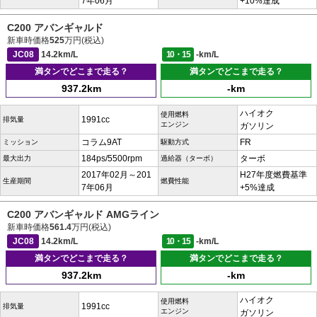
7年06月
+10%達成
C200 アバンギャルド
新車時価格
525
万円(税込)
JC08
14.2km/L
10・15
-km/L
満タンでどこまで走る？
満タンでどこまで走る？
937.2km
-km
ハイオク
使用燃料
1991cc
排気量
エンジン
ガソリン
コラム9AT
FR
ミッション
駆動方式
184ps/5500rpm
ターボ
最大出力
過給器（ターボ）
2017年02月～201
H27年度燃費基準
生産期間
燃費性能
7年06月
+5%達成
C200 アバンギャルド AMGライン
新車時価格
561.4
万円(税込)
JC08
14.2km/L
10・15
-km/L
満タンでどこまで走る？
満タンでどこまで走る？
937.2km
-km
ハイオク
使用燃料
1991cc
排気量
エンジン
ガソリン