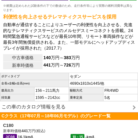
※燃費は定められた試験条件の下での数値のため、走行条件等により実際の燃料消費率は異な
ります。
利便性を向上させるテレマティクスサービスを採用
自動車が通信することによりユーザーの利便性を向上させる、先進
的なテレマティクスサービスのメルセデスミーコネクトを搭載。24
時間緊急通報サービスなどが最長10年間、リモート車両操作などが
最長3年間無償提供される。また、一部モデルにヘッドアップディス
プレイが採用された（2017.7）
中古車価格
140
万円～
383
万円
441
万円～
726
万円
新車時価格
セダン
ボディタイプ
4690x1810x1445/他
全長x全幅x全高(mm)
156～211馬力
FR/4WD
最高出力
駆動方式
1595～2142cc
5名
排気量
乗車定員
この車のカタログ情報を見る
Cクラス（17年07月～18年06月モデル）のグレード一覧
C180
新車時価格
441
万円(税込)
JC08
16.1km/L
10・15
-km/L