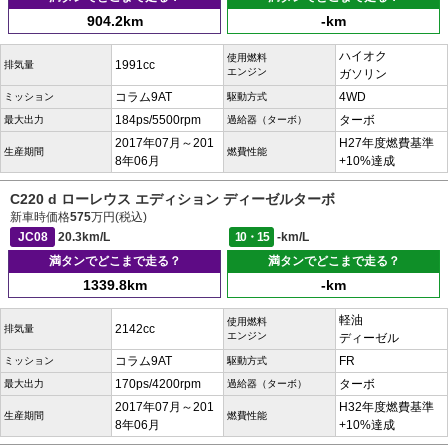
904.2km
-km
ハイオク
使用燃料
1991cc
排気量
エンジン
ガソリン
コラム9AT
4WD
ミッション
駆動方式
184ps/5500rpm
ターボ
最大出力
過給器（ターボ）
2017年07月～201
H27年度燃費基準
生産期間
燃費性能
8年06月
+10%達成
C220 d ローレウス エディション ディーゼルターボ
新車時価格
575
万円(税込)
JC08
20.3km/L
10・15
-km/L
満タンでどこまで走る？
満タンでどこまで走る？
1339.8km
-km
軽油
使用燃料
2142cc
排気量
エンジン
ディーゼル
コラム9AT
FR
ミッション
駆動方式
170ps/4200rpm
ターボ
最大出力
過給器（ターボ）
2017年07月～201
H32年度燃費基準
生産期間
燃費性能
8年06月
+10%達成