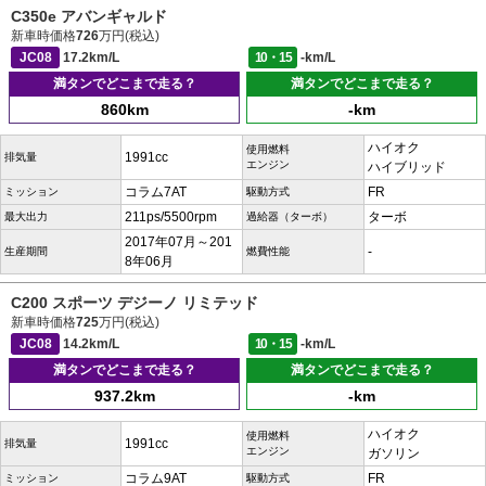
C350e アバンギャルド
新車時価格
726
万円(税込)
JC08
17.2km/L
10・15
-km/L
満タンでどこまで走る？
満タンでどこまで走る？
860km
-km
ハイオク
使用燃料
1991cc
排気量
エンジン
ハイブリッド
コラム7AT
FR
ミッション
駆動方式
211ps/5500rpm
ターボ
最大出力
過給器（ターボ）
2017年07月～201
-
生産期間
燃費性能
8年06月
C200 スポーツ デジーノ リミテッド
新車時価格
725
万円(税込)
JC08
14.2km/L
10・15
-km/L
満タンでどこまで走る？
満タンでどこまで走る？
937.2km
-km
ハイオク
使用燃料
1991cc
排気量
エンジン
ガソリン
コラム9AT
FR
ミッション
駆動方式