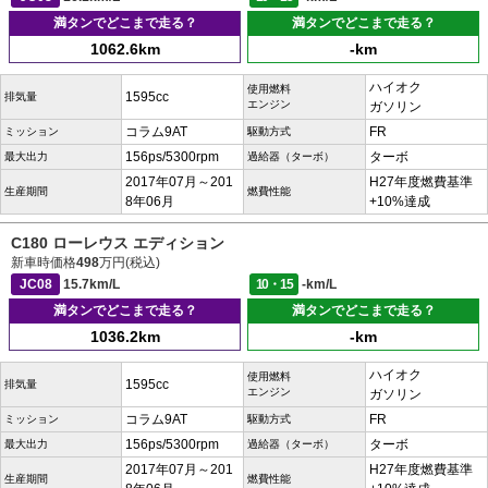
満タンでどこまで走る？
満タンでどこまで走る？
1062.6km
-km
ハイオク
使用燃料
1595cc
排気量
エンジン
ガソリン
コラム9AT
FR
ミッション
駆動方式
156ps/5300rpm
ターボ
最大出力
過給器（ターボ）
2017年07月～201
H27年度燃費基準
生産期間
燃費性能
8年06月
+10%達成
C180 ローレウス エディション
新車時価格
498
万円(税込)
JC08
15.7km/L
10・15
-km/L
満タンでどこまで走る？
満タンでどこまで走る？
1036.2km
-km
ハイオク
使用燃料
1595cc
排気量
エンジン
ガソリン
コラム9AT
FR
ミッション
駆動方式
156ps/5300rpm
ターボ
最大出力
過給器（ターボ）
2017年07月～201
H27年度燃費基準
生産期間
燃費性能