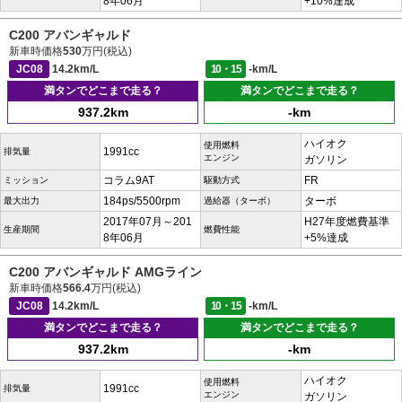
8年06月
+10%達成
C200 アバンギャルド
新車時価格
530
万円(税込)
JC08
14.2km/L
10・15
-km/L
満タンでどこまで走る？
満タンでどこまで走る？
937.2km
-km
ハイオク
使用燃料
1991cc
排気量
エンジン
ガソリン
コラム9AT
FR
ミッション
駆動方式
184ps/5500rpm
ターボ
最大出力
過給器（ターボ）
2017年07月～201
H27年度燃費基準
生産期間
燃費性能
8年06月
+5%達成
C200 アバンギャルド AMGライン
新車時価格
566.4
万円(税込)
JC08
14.2km/L
10・15
-km/L
満タンでどこまで走る？
満タンでどこまで走る？
937.2km
-km
ハイオク
使用燃料
1991cc
排気量
エンジン
ガソリン