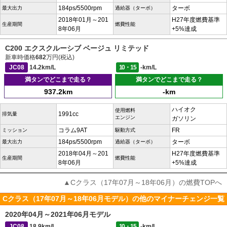
184ps/5500rpm
ターボ
最大出力
過給器（ターボ）
2018年01月～201
H27年度燃費基準
生産期間
燃費性能
8年06月
+5%達成
C200 エクスクルーシブ ベージュ リミテッド
新車時価格
682
万円(税込)
JC08
14.2km/L
10・15
-km/L
満タンでどこまで走る？
満タンでどこまで走る？
937.2km
-km
ハイオク
使用燃料
1991cc
排気量
エンジン
ガソリン
コラム9AT
FR
ミッション
駆動方式
184ps/5500rpm
ターボ
最大出力
過給器（ターボ）
2018年04月～201
H27年度燃費基準
生産期間
燃費性能
8年06月
+5%達成
▲Cクラス（17年07月～18年06月）の燃費TOPへ
Cクラス（17年07月～18年06月モデル）の他のマイナーチェンジ一覧
2020年04月～2021年06月モデル
JC08
18.9km/L
10・15
-km/L