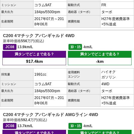
コラム9AT
FR
ミッション
駆動方式
184ps/5500rpm
ターボ
最大出力
過給器（ターボ）
2017年07月～201
H27年度燃費基準
生産期間
燃費性能
8年06月
+5%達成
C200 4マチック アバンギャルド 4WD
新車時価格
556
万円(税込)
JC08
13.9km/L
10・15
-km/L
満タンでどこまで走る？
満タンでどこまで走る？
917.4km
-km
ハイオク
使用燃料
1991cc
排気量
エンジン
ガソリン
コラム9AT
4WD
ミッション
駆動方式
184ps/5500rpm
ターボ
最大出力
過給器（ターボ）
2017年07月～201
H27年度燃費基準
生産期間
燃費性能
8年06月
+5%達成
C200 4マチック アバンギャルド AMGライン 4WD
新車時価格
592.4
万円(税込)
JC08
13.7km/L
10・15
-km/L
満タンでどこまで走る？
満タンでどこまで走る？