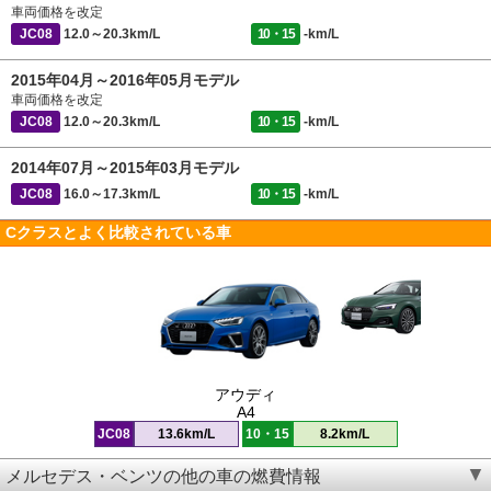
車両価格を改定
JC08
12.0～20.3km/L
10・15
-km/L
2015年04月～2016年05月モデル
車両価格を改定
JC08
12.0～20.3km/L
10・15
-km/L
2014年07月～2015年03月モデル
JC08
16.0～17.3km/L
10・15
-km/L
Cクラスとよく比較されている車
アウディ
A4
JC08
13.6km/L
10・15
8.2km/L
メルセデス・ベンツの他の車の燃費情報