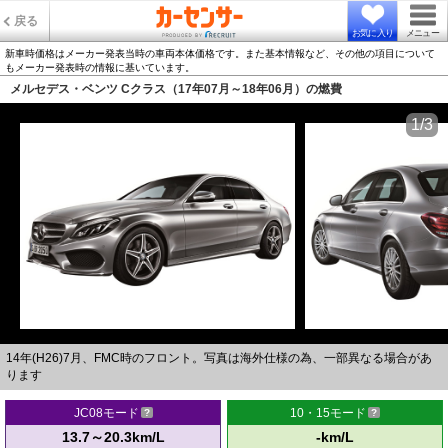
戻る
お気に入り
メニュー
新車時価格はメーカー発表当時の車両本体価格です。また基本情報など、その他の項目について
もメーカー発表時の情報に基いています。
メルセデス・ベンツ Cクラス（17年07月～18年06月）の燃費
1/3
14年(H26)7月、FMC時のフロント。写真は海外仕様の為、一部異なる場合があ
ります
JC08モード
10・15モード
13.7～20.3km/L
-km/L