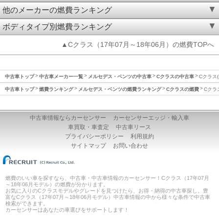
他のメーカーの燃費ランキング
ボディタイプ別燃費ランキング
▲Cクラス（17年07月～18年06月）の燃費TOPへ
中古車トップ
中古車メーカー一覧
メルセデス・ベンツの中古車
Cクラスの中古車
Cクラス(
中古車トップ
燃費ランキング
メルセデス・ベンツの燃費ランキング
Cクラスの燃費
Cクラ
中古車情報ならカーセンサー
カーセンサーエッジ・輸入車
車買取・車査定
中古車リース
プライバシーポリシー
利用規約
サイトマップ
お問い合わせ
燃費のいい車を探すなら、中古車・中古車情報のカーセンサー！Cクラス（17年07月
～18年06月モデル）の燃費が分かります。
お気に入りのCクラスモデルやグレードを見つけたら、お得・納得の中古車探し。豊
富なCクラス（17年07月～18年06月モデル）中古車情報の中から様々な条件で中古車
検索ができます。
カーセンサーはあなたの車選びをサポートします！