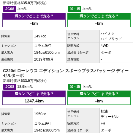
新車時価格
635.8
万円(税込)
JC08
-km/L
10・15
-km/L
満タンでどこまで走る？
満タンでどこまで走る？
-km
-km
ハイオク
使用燃料
1497cc
排気量
エンジン
ハイブリッド
コラム9AT
4WD
ミッション
駆動方式
184ps/6100rpm
ターボ
最大出力
過給器（ターボ）
2019年09月
-
生産期間
燃費性能
C220d ローレウス エディション スポーツプラスパッケージ ディー
ゼルターボ
新車時価格
633.9
万円(税込)
JC08
18.9km/L
10・15
-km/L
満タンでどこまで走る？
満タンでどこまで走る？
1247.4km
-km
軽油
使用燃料
1950cc
排気量
エンジン
ディーゼル
コラム9AT
FR
ミッション
駆動方式
194ps/3800rpm
ターボ
最大出力
過給器（ターボ）