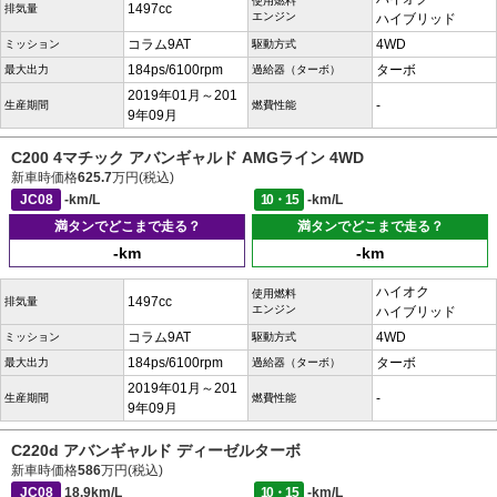
使用燃料
1497cc
排気量
エンジン
ハイブリッド
コラム9AT
4WD
ミッション
駆動方式
184ps/6100rpm
ターボ
最大出力
過給器（ターボ）
2019年01月～201
-
生産期間
燃費性能
9年09月
C200 4マチック アバンギャルド AMGライン 4WD
新車時価格
625.7
万円(税込)
JC08
-km/L
10・15
-km/L
満タンでどこまで走る？
満タンでどこまで走る？
-km
-km
ハイオク
使用燃料
1497cc
排気量
エンジン
ハイブリッド
コラム9AT
4WD
ミッション
駆動方式
184ps/6100rpm
ターボ
最大出力
過給器（ターボ）
2019年01月～201
-
生産期間
燃費性能
9年09月
C220d アバンギャルド ディーゼルターボ
新車時価格
586
万円(税込)
JC08
18.9km/L
10・15
-km/L