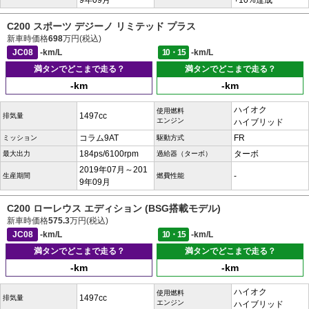
9年09月
+10%達成
C200 スポーツ デジーノ リミテッド プラス
新車時価格
698
万円(税込)
JC08
-km/L
10・15
-km/L
満タンでどこまで走る？
満タンでどこまで走る？
-km
-km
ハイオク
使用燃料
1497cc
排気量
エンジン
ハイブリッド
コラム9AT
FR
ミッション
駆動方式
184ps/6100rpm
ターボ
最大出力
過給器（ターボ）
2019年07月～201
-
生産期間
燃費性能
9年09月
C200 ローレウス エディション (BSG搭載モデル)
新車時価格
575.3
万円(税込)
JC08
-km/L
10・15
-km/L
満タンでどこまで走る？
満タンでどこまで走る？
-km
-km
ハイオク
使用燃料
1497cc
排気量
エンジン
ハイブリッド