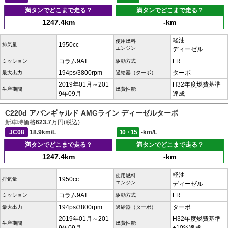
満タンでどこまで走る？
満タンでどこまで走る？
1247.4km
-km
軽油
使用燃料
1950cc
排気量
エンジン
ディーゼル
コラム9AT
FR
ミッション
駆動方式
194ps/3800rpm
ターボ
最大出力
過給器（ターボ）
2019年01月～201
H32年度燃費基準
生産期間
燃費性能
9年09月
達成
C220d アバンギャルド AMGライン ディーゼルターボ
新車時価格
623.7
万円(税込)
JC08
18.9km/L
10・15
-km/L
満タンでどこまで走る？
満タンでどこまで走る？
1247.4km
-km
軽油
使用燃料
1950cc
排気量
エンジン
ディーゼル
コラム9AT
FR
ミッション
駆動方式
194ps/3800rpm
ターボ
最大出力
過給器（ターボ）
2019年01月～201
H32年度燃費基準
生産期間
燃費性能