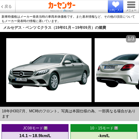
戻る
お気に入り
メニュー
新車時価格はメーカー発表当時の車両本体価格です。また基本情報など、その他の項目について
もメーカー発表時の情報に基いています。
メルセデス・ベンツ Cクラス（19年01月～19年09月）の燃費
1/3
18年(H30)7月、MC時のフロント。写真は本国仕様の為、一部異なる場合があり
ます
JC08モード
10・15モード
14.1～18.9km/L
-km/L