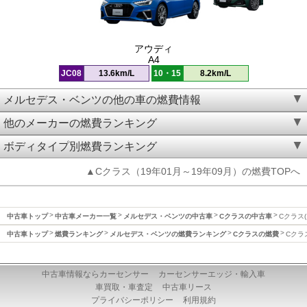
アウディ
A4
JC08
13.6km/L
10・15
8.2km/L
メルセデス・ベンツの他の車の燃費情報
他のメーカーの燃費ランキング
ボディタイプ別燃費ランキング
▲Cクラス（19年01月～19年09月）の燃費TOPへ
中古車トップ
中古車メーカー一覧
メルセデス・ベンツの中古車
Cクラスの中古車
Cクラス(
中古車トップ
燃費ランキング
メルセデス・ベンツの燃費ランキング
Cクラスの燃費
Cクラ
中古車情報ならカーセンサー
カーセンサーエッジ・輸入車
車買取・車査定
中古車リース
プライバシーポリシー
利用規約