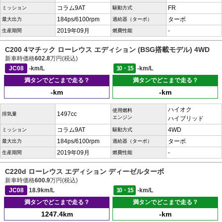
コラム9AT
FR
ミッション
駆動方式
184ps/6100rpm
ターボ
最大出力
過給器（ターボ）
2019年09月
-
生産期間
燃費性能
C200 4マチック ローレウス エディション (BSG搭載モデル) 4WD
新車時価格
602.8
万円(税込)
JC08
-km/L
10・15
-km/L
満タンでどこまで走る？
満タンでどこまで走る？
-km
-km
ハイオク
使用燃料
1497cc
排気量
エンジン
ハイブリッド
コラム9AT
4WD
ミッション
駆動方式
184ps/6100rpm
ターボ
最大出力
過給器（ターボ）
2019年09月
-
生産期間
燃費性能
C220d ローレウス エディション ディーゼルターボ
新車時価格
600.9
万円(税込)
JC08
18.9km/L
10・15
-km/L
満タンでどこまで走る？
満タンでどこまで走る？
1247.4km
-km