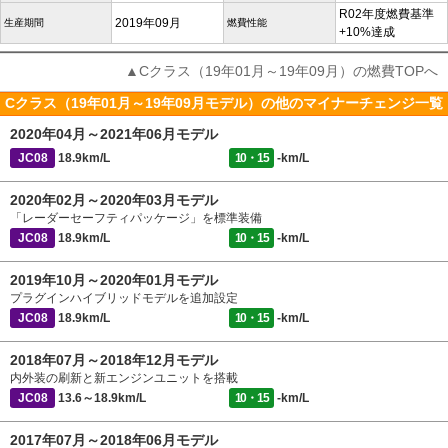
R02年度燃費基準
2019年09月
生産期間
燃費性能
+10%達成
▲Cクラス（19年01月～19年09月）の燃費TOPへ
Cクラス（19年01月～19年09月モデル）の他のマイナーチェンジ一覧
2020年04月～2021年06月モデル
JC08
18.9km/L
10・15
-km/L
2020年02月～2020年03月モデル
「レーダーセーフティパッケージ」を標準装備
JC08
18.9km/L
10・15
-km/L
2019年10月～2020年01月モデル
プラグインハイブリッドモデルを追加設定
JC08
18.9km/L
10・15
-km/L
2018年07月～2018年12月モデル
内外装の刷新と新エンジンユニットを搭載
JC08
13.6～18.9km/L
10・15
-km/L
2017年07月～2018年06月モデル