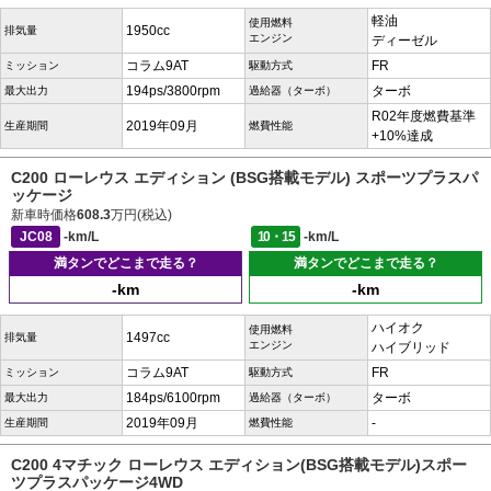
軽油
使用燃料
1950cc
排気量
エンジン
ディーゼル
コラム9AT
FR
ミッション
駆動方式
194ps/3800rpm
ターボ
最大出力
過給器（ターボ）
R02年度燃費基準
2019年09月
生産期間
燃費性能
+10%達成
C200 ローレウス エディション (BSG搭載モデル) スポーツプラスパ
ッケージ
新車時価格
608.3
万円(税込)
JC08
-km/L
10・15
-km/L
満タンでどこまで走る？
満タンでどこまで走る？
-km
-km
ハイオク
使用燃料
1497cc
排気量
エンジン
ハイブリッド
コラム9AT
FR
ミッション
駆動方式
184ps/6100rpm
ターボ
最大出力
過給器（ターボ）
2019年09月
-
生産期間
燃費性能
C200 4マチック ローレウス エディション(BSG搭載モデル)スポー
ツプラスパッケージ4WD