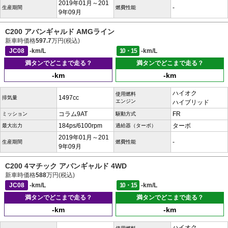
2019年01月～201
-
生産期間
燃費性能
9年09月
C200 アバンギャルド AMGライン
新車時価格
597.7
万円(税込)
JC08
-km/L
10・15
-km/L
満タンでどこまで走る？
満タンでどこまで走る？
-km
-km
ハイオク
使用燃料
1497cc
排気量
エンジン
ハイブリッド
コラム9AT
FR
ミッション
駆動方式
184ps/6100rpm
ターボ
最大出力
過給器（ターボ）
2019年01月～201
-
生産期間
燃費性能
9年09月
C200 4マチック アバンギャルド 4WD
新車時価格
588
万円(税込)
JC08
-km/L
10・15
-km/L
満タンでどこまで走る？
満タンでどこまで走る？
-km
-km
ハイオク