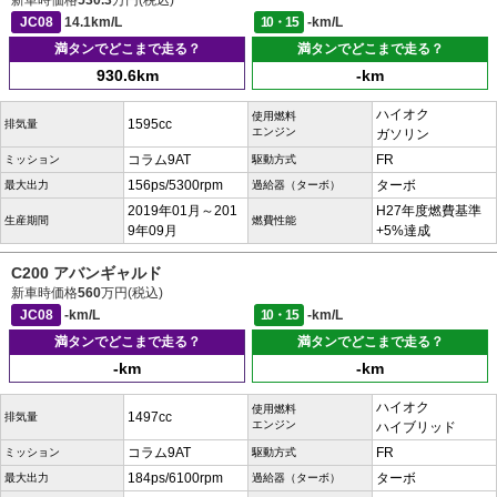
新車時価格
530.3
万円(税込)
JC08
14.1km/L
10・15
-km/L
満タンでどこまで走る？
満タンでどこまで走る？
930.6km
-km
ハイオク
使用燃料
1595cc
排気量
エンジン
ガソリン
コラム9AT
FR
ミッション
駆動方式
156ps/5300rpm
ターボ
最大出力
過給器（ターボ）
2019年01月～201
H27年度燃費基準
生産期間
燃費性能
9年09月
+5%達成
C200 アバンギャルド
新車時価格
560
万円(税込)
JC08
-km/L
10・15
-km/L
満タンでどこまで走る？
満タンでどこまで走る？
-km
-km
ハイオク
使用燃料
1497cc
排気量
エンジン
ハイブリッド
コラム9AT
FR
ミッション
駆動方式
184ps/6100rpm
ターボ
最大出力
過給器（ターボ）