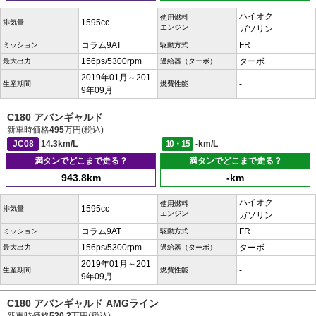
ハイオク
使用燃料
1595cc
排気量
エンジン
ガソリン
コラム9AT
FR
ミッション
駆動方式
156ps/5300rpm
ターボ
最大出力
過給器（ターボ）
2019年01月～201
-
生産期間
燃費性能
9年09月
C180 アバンギャルド
新車時価格
495
万円(税込)
JC08
14.3km/L
10・15
-km/L
満タンでどこまで走る？
満タンでどこまで走る？
943.8km
-km
ハイオク
使用燃料
1595cc
排気量
エンジン
ガソリン
コラム9AT
FR
ミッション
駆動方式
156ps/5300rpm
ターボ
最大出力
過給器（ターボ）
2019年01月～201
-
生産期間
燃費性能
9年09月
C180 アバンギャルド AMGライン