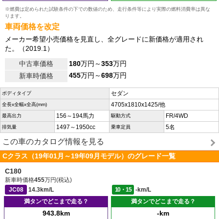
※燃費は定められた試験条件の下での数値のため、走行条件等により実際の燃料消費率は異な
ります。
車両価格を改定
メーカー希望小売価格を見直し、全グレードに新価格が適用され
た。（2019.1）
中古車価格
180
万円～
353
万円
455
万円～
698
万円
新車時価格
セダン
ボディタイプ
4705x1810x1425/他
全長x全幅x全高(mm)
156～194馬力
FR/4WD
最高出力
駆動方式
1497～1950cc
5名
排気量
乗車定員
この車のカタログ情報を見る
Cクラス（19年01月～19年09月モデル）のグレード一覧
C180
新車時価格
455
万円(税込)
JC08
14.3km/L
10・15
-km/L
満タンでどこまで走る？
満タンでどこまで走る？
943.8km
-km