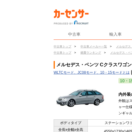
中古車
輸入車
中古車トップ
>
中古車メーカー一覧
>
メルセデス
中古車トップ
>
燃費ランキング
>
メルセデス・ベ
メルセデス・ベンツ Cクラスワゴン（
WLTCモード、JC08モード、10・15モードとは
10・1
内外装
外観はス
ャー仕様
ンギャル
ボディタイプ
ステーションワ
全長x全幅x全高
4550x1730x146