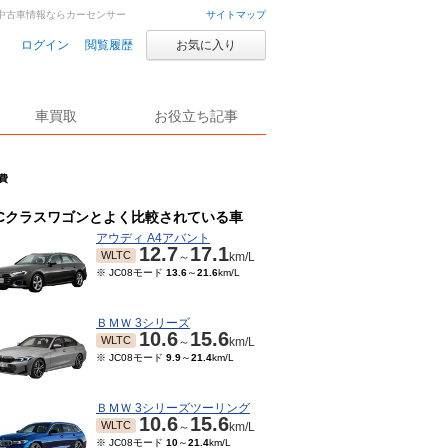
車・中古車情報ならカーセンサー
サイトマップ
ログイン
閲覧履歴
お気に入り
車買取
お役立ち記事
費
Cクラスワゴンとよく比較されている車
アウディ A4アバント
12.7
17.1
WLTC
～
km/L
※ JC08モード
13.6
～
21.6
km/L
ＢＭＷ 3シリーズ
10.6
15.6
WLTC
～
km/L
※ JC08モード
9.9
～
21.4
km/L
ＢＭＷ 3シリーズツーリング
10.6
15.6
WLTC
～
km/L
※ JC08モード
10
～
21.4
km/L