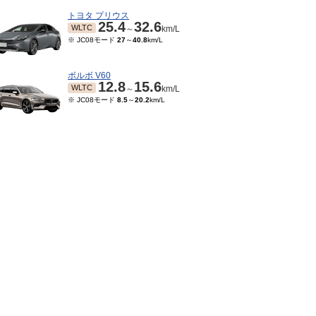
トヨタ プリウス
25.4
32.6
WLTC
～
km/L
※ JC08モード
27
～
40.8
km/L
ボルボ V60
12.8
15.6
WLTC
～
km/L
※ JC08モード
8.5
～
20.2
km/L