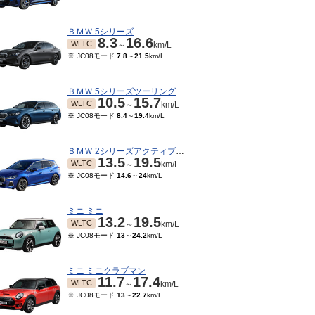
ＢＭＷ 5シリーズ
8.3
16.6
WLTC
～
km/L
※ JC08モード
7.8
～
21.5
km/L
ＢＭＷ 5シリーズツーリング
10.5
15.7
WLTC
～
km/L
※ JC08モード
8.4
～
19.4
km/L
ＢＭＷ 2シリーズアクティブツアラー
13.5
19.5
WLTC
～
km/L
※ JC08モード
14.6
～
24
km/L
08～2003/10
2002/01～2002/07
2001/06～2001/12
・15モード
8.8
～
※ 10・15モード
8.2
～
8.8
km/L
※ 10・15モード
8.2
～
8.8
km/L
0.6
km/L
ミニ ミニ
13.2
19.5
WLTC
～
km/L
※ JC08モード
13
～
24.2
km/L
ミニ ミニクラブマン
11.7
17.4
WLTC
～
km/L
※ JC08モード
13
～
22.7
km/L