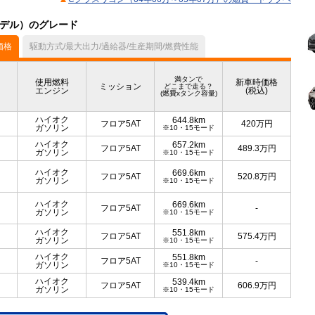
月モデル）のグレード
価格
駆動方式/最大出力/過給器/生産期間/燃費性能
満タンで
使用燃料
新車時価格
ミッション
どこまで走る？
エンジン
(税込)
(燃費xタンク容量)
ハイオク
644.8km
フロア5AT
420
万円
ガソリン
※10・15モード
ハイオク
657.2km
フロア5AT
489.3
万円
ガソリン
※10・15モード
ハイオク
669.6km
フロア5AT
520.8
万円
ガソリン
※10・15モード
ハイオク
669.6km
フロア5AT
-
ガソリン
※10・15モード
ハイオク
551.8km
フロア5AT
575.4
万円
ガソリン
※10・15モード
ハイオク
551.8km
フロア5AT
-
ガソリン
※10・15モード
ハイオク
539.4km
フロア5AT
606.9
万円
ガソリン
※10・15モード