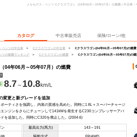
メルセデス・ベンツ Cクラスワゴン（04年06月～05年07月）の燃費 | 中古
カタログ
中古車販売店
保険/ローン/他
・ベンツの中古車
>
Cクラスワゴンの中古車
>
Cクラスワゴン(04年06月～05年07月)の燃費
ンツの燃費ランキング
>
Cクラスワゴンの燃費
>
Cクラスワゴン(04年06月～05年07月)の燃
04年06月～05年07月）の燃費
？
8.7
10.8
5
～
km/L
の変更と新グレードを追加
ポーティさを強調し、内装の質感を高めた。同時に1.8L＋スーパーチャージ
エンジンをさらにチューンして141kWを発生するC230コンプレッサーアバ
ドを追加した。同時にC320を廃止した。(2004.6)
ゴン
最高出力(馬力)
143～191
5/他
駆動方式
FR/4WD