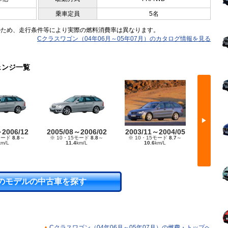
乗車定員
5名
のため、走行条件等により実際の燃料消費率は異なります。
Cクラスワゴン（04年06月～05年07月）のカタログ情報を見る
ェンジ一覧
▶
～2006/12
2005/08～2006/02
2003/11～2004/05
2002/
モード
8.8
～
※ 10・15モード
8.8
～
※ 10・15モード
8.7
～
※ 10
km/L
11.4
km/L
10.6
km/L
1
のモデルの中古車を探す
Cクラスワゴン（04年06月～05年07月）の燃費・トップヘ