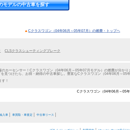
のモデルの中古車を探す
Cクラスワゴン（04年06月～05年07月）の燃費・トップヘ
ク
CLSクラスシューティングブレーク
のカーセンサー！Cクラスワゴン（04年06月～05年07月モデル）の燃費が分かり
を見つけたら、お得・納得の中古車探し。豊富なCクラスワゴン（04年06月～05
ます！
Cクラスワゴン（04年06月～05
輸入車
車買取・車査定
中古車リース