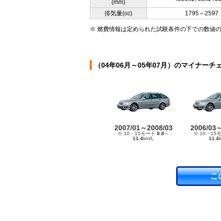
(mm)
排気量(cc)
1795～2597
※ 燃費情報は定められた試験条件の下での数値
（04年06月～05年07月）のマイナーチ
2007/01～2008/03
2006/03
※ 10・15モード
8.8
～
※ 10・15
11.4
km/L
11.4
こ