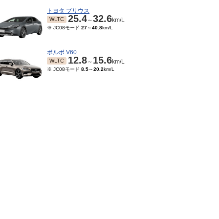
トヨタ プリウス
25.4
32.6
WLTC
～
km/L
※ JC08モード
27
～
40.8
km/L
ボルボ V60
12.8
15.6
WLTC
～
km/L
※ JC08モード
8.5
～
20.2
km/L