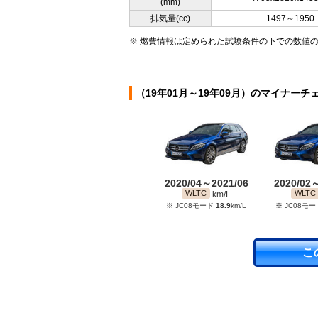
(mm)
排気量(cc)
1497～1950
※ 燃費情報は定められた試験条件の下での数値
（19年01月～19年09月）のマイナーチ
2020/04～2021/06
2020/02
WLTC
WLTC
km/L
※ JC08モード
18.9
km/L
※ JC08モ
こ