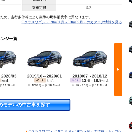
乗車定員
5名
のため、走行条件等により実際の燃料消費率は異なります。
Cクラスワゴン（19年01月～19年09月）のカタログ情報を見る
ェンジ一覧
▶
～2020/03
2019/10～2020/01
2018/07～2018/12
2017/
13.6
18.9
1
WLTC
JC08
JC08
km/L
km/L
～
km/L
ード
18.9
km/L
※ JC08モード
18.9
km/L
※ 10・15モード
12.3
km/L
のモデルの中古車を探す
Cクラスワゴン（19年01月～19年09月）の燃費・トップヘ