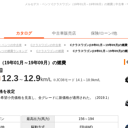
メルセデス・ベンツ Cクラスワゴン（19年01月～19年09月）の燃費 | 中古
カタログ
中古車販売店
保険/ローン/他
・ベンツの中古車
>
Cクラスワゴンの中古車
>
Cクラスワゴン(19年01月～19年09月)の燃費
ンツの燃費ランキング
>
Cクラスワゴンの燃費
>
Cクラスワゴン(19年01月～19年09月)の燃
19年01月～19年09月）の燃費
？
12.3
12.9
～
km/L
※JC08モード 14.1～18.9km/L
格を改定
希望小売価格を見直し、全グレードに新価格が適用された。（2019.1）
ゴン
最高出力(馬力)
156～194
5/他
駆動方式
FR/4WD