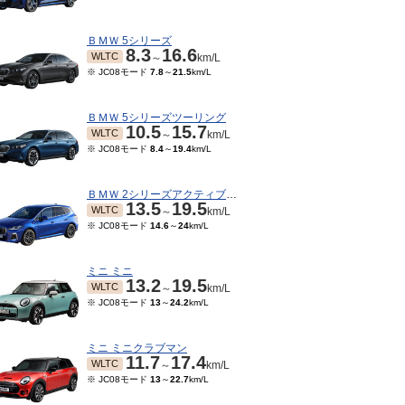
ＢＭＷ 5シリーズ
8.3
16.6
WLTC
～
km/L
※ JC08モード
7.8
～
21.5
km/L
ＢＭＷ 5シリーズツーリング
10.5
15.7
WLTC
～
km/L
※ JC08モード
8.4
～
19.4
km/L
ＢＭＷ 2シリーズアクティブツアラー
13.5
19.5
WLTC
～
km/L
※ JC08モード
14.6
～
24
km/L
07～2018/06
2017/02～2017/06
2016/06～2017/01
201
3.7
19.6
13.7
19.6
11.7
19.6
JC08
JC08
JC08
～
km/L
～
km/L
～
km/L
ミニ ミニ
13.2
19.5
WLTC
～
km/L
※ JC08モード
13
～
24.2
km/L
ミニ ミニクラブマン
11.7
17.4
WLTC
～
km/L
※ JC08モード
13
～
22.7
km/L