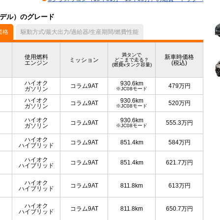
月モデル）のグレード
価格
駆動方式/最大出力/過給器/生産期間/燃費性能
満タンで
使用燃料
新車時価格
ミッション
どこまで走る？
エンジン
(税込)
(燃費xタンク容量)
ハイオク
930.6km
コラム9AT
479
万円
ガソリン
※JC08モード
ハイオク
930.6km
コラム9AT
520
万円
ガソリン
※JC08モード
ハイオク
930.6km
コラム9AT
555.3
万円
ガソリン
※JC08モード
ハイオク
コラム9AT
851.4km
584
万円
ハイブリッド
ハイオク
コラム9AT
851.4km
621.7
万円
ハイブリッド
ハイオク
コラム9AT
811.8km
613
万円
ハイブリッド
ハイオク
コラム9AT
811.8km
650.7
万円
ハイブリッド