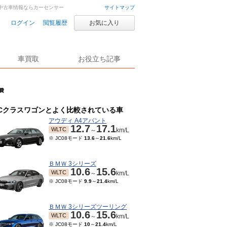
車・中古車情報ならカーセンサー
サイトマップ
ログイン
閲覧履歴
お気に入り
車買取
お役立ち記事
費
Cクラスワゴンとよく比較されている車
アウディ A4アバント
12.7
17.1
WLTC
～
km/L
※ JC08モード
13.6
～
21.6
km/L
ＢＭＷ 3シリーズ
10.6
15.6
WLTC
～
km/L
※ JC08モード
9.9
～
21.4
km/L
ＢＭＷ 3シリーズツーリング
10.6
15.6
WLTC
～
km/L
※ JC08モード
10
～
21.4
km/L