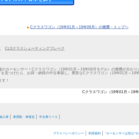
Cクラスワゴン（19年01月～19年09月）の燃費・トップヘ
ク
CLSクラスシューティングブレーク
のカーセンサー！Cクラスワゴン（19年01月～19年09月モデル）の燃費が分かり
を見つけたら、お得・納得の中古車探し。豊富なCクラスワゴン（19年01月～19
ます！
Cクラスワゴン（19年01月～19
輸入車
車買取・車査定
中古車リース
プライバシーポリシー
利用規約
“カーセンサーは安心”そ