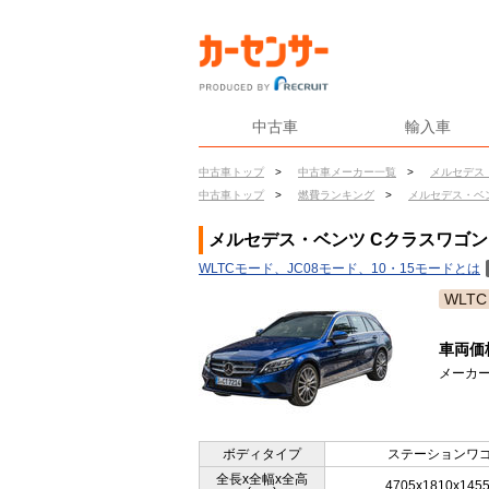
中古車
輸入車
中古車トップ
>
中古車メーカー一覧
>
メルセデス
中古車トップ
>
燃費ランキング
>
メルセデス・ベ
メルセデス・ベンツ Cクラスワゴン（
WLTCモード、JC08モード、10・15モードとは
WLTC
車両価
メーカー
ボディタイプ
ステーションワ
全長x全幅x全高
4705x1810x145