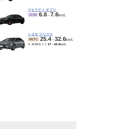
マセラティ ギブリ
6.8
7.6
JC08
～
km/L
トヨタ プリウス
25.4
32.6
WLTC
～
km/L
※ JC08モード
27
～
40.8
km/L