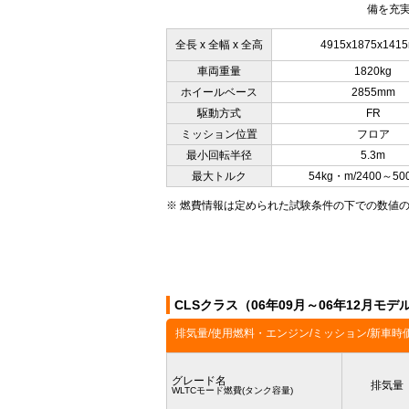
備を充実
全長 x 全幅 x 全高
4915x1875x141
車両重量
1820kg
ホイールベース
2855mm
駆動方式
FR
ミッション位置
フロア
最小回転半径
5.3m
最大トルク
54kg・m/2400～50
※ 燃費情報は定められた試験条件の下での数値
CLSクラス（06年09月～06年12月モ
排気量/使用燃料・エンジン/ミッション/新車時
グレード名
排気量
WLTCモード燃費(タンク容量)