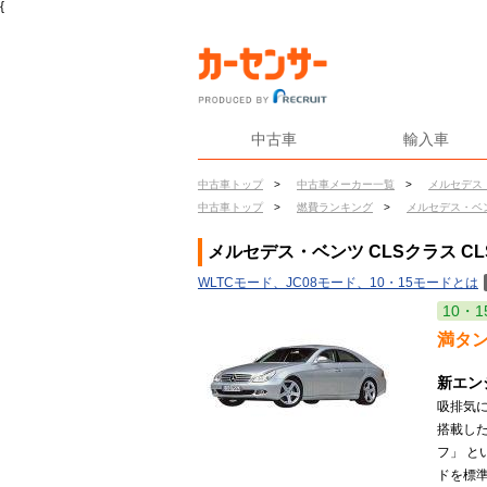
{
中古車
輸入車
中古車トップ
>
中古車メーカー一覧
>
メルセデス
中古車トップ
>
燃費ランキング
>
メルセデス・ベ
メルセデス・ベンツ CLSクラス CL
WLTCモード、JC08モード、10・15モードとは
10・1
満タ
新エン
吸排気に
搭載し
フ」 
ドを標準