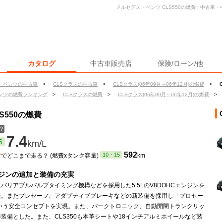
メルセデス・ベンツ CLS550の燃費 | 中古
カタログ
中古車販売店
保険/ローン/他
・ベンツの中古車
>
CLSクラスの中古車
>
CLSクラス(06年09月～06年12月)の燃費
>
ンツの燃費ランキング
>
CLSクラスの燃費
>
CLSクラス(06年09月～06年12月)の燃費
>
S550の燃費
？
7.4
5
km/L
ン
592
10・15
でどこまで走る？ (燃費xタンク容量)
km
ジンの追加と装備の充実
バリアブルバルブタイミング機構などを採用した5.5LのV8DOHCエンジンを
た。またプレセーフ、アダプティブブレーキなどの新装備を採用し「プロセー
という安全コンセプトを実現。また、パークトロニック、自動開閉トランクリッ
装備とした。また、CLS350も本革シートや18インチアルミホイールなど装