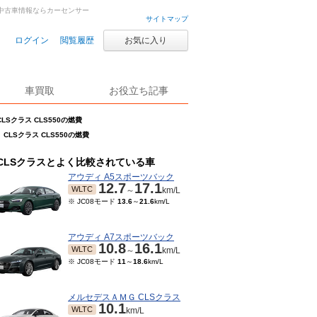
車・中古車情報ならカーセンサー
サイトマップ
ログイン
閲覧履歴
お気に入り
車買取
お役立ち記事
CLSクラス CLS550の燃費
CLSクラス CLS550の燃費
CLSクラスとよく比較されている車
アウディ A5スポーツバック
12.7
17.1
WLTC
～
km/L
※ JC08モード
13.6
～
21.6
km/L
アウディ A7スポーツバック
10.8
16.1
WLTC
～
km/L
※ JC08モード
11
～
18.6
km/L
メルセデスＡＭＧ CLSクラス
10.1
WLTC
km/L