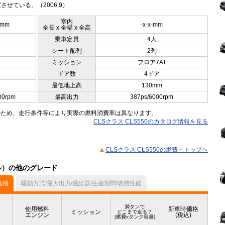
させている。（2006.9）
室内
5mm
-x-x-mm
全長 x 全幅 x 全高
乗車定員
4人
シート配列
2列
ミッション
フロア7AT
ドア数
4ドア
最低地上高
130mm
00rpm
最高出力
387ps/6000rpm
のため、走行条件等により実際の燃料消費率は異なります。
CLSクラス CLS550のカタログ情報を見る
CLSクラス CLS550の燃費・トップヘ
デル）の他のグレード
価格
駆動方式/最大出力/過給器/生産期間/燃費性能
満タンで
使用燃料
新車時価格
ミッション
どこまで走る？
エンジン
(税込)
(燃費xタンク容量)