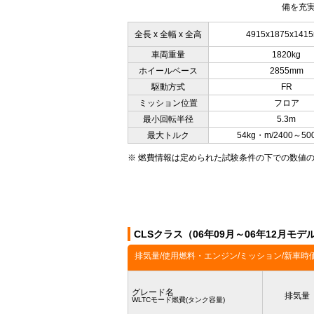
備を充実
全長 x 全幅 x 全高
4915x1875x141
車両重量
1820kg
ホイールベース
2855mm
駆動方式
FR
ミッション位置
フロア
最小回転半径
5.3m
最大トルク
54kg・m/2400～50
※ 燃費情報は定められた試験条件の下での数値
CLSクラス（06年09月～06年12月モ
排気量/使用燃料・エンジン/ミッション/新車時
グレード名
排気量
WLTCモード燃費(タンク容量)