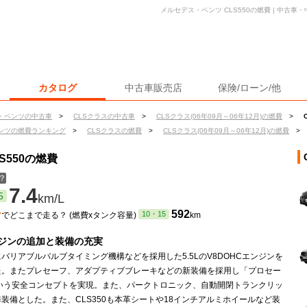
メルセデス・ベンツ CLS550の燃費 | 中古
カタログ
中古車販売店
保険/ローン/他
・ベンツの中古車
>
CLSクラスの中古車
>
CLSクラス(06年09月～06年12月)の燃費
>
ンツの燃費ランキング
>
CLSクラスの燃費
>
CLSクラス(06年09月～06年12月)の燃費
>
S550の燃費
？
7.4
5
km/L
ン
592
10・15
でどこまで走る？ (燃費xタンク容量)
km
ジンの追加と装備の充実
バリアブルバルブタイミング機構などを採用した5.5LのV8DOHCエンジンを
た。またプレセーフ、アダプティブブレーキなどの新装備を採用し「プロセー
という安全コンセプトを実現。また、パークトロニック、自動開閉トランクリッ
装備とした。また、CLS350も本革シートや18インチアルミホイールなど装