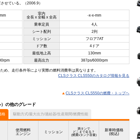
させている。（2006.9）
室内
5mm
-x-x-mm
全長 x 全幅 x 全高
乗車定員
4人
シート配列
2列
ミッション
フロア7AT
ドア数
4ドア
最低地上高
130mm
00rpm
最高出力
387ps/6000rpm
のため、走行条件等により実際の燃料消費率は異なります。
CLSクラス CLS550のカタログ情報を見る
CLSクラス CLS550の燃費・トップヘ
デル）の他のグレード
価格
駆動方式/最大出力/過給器/生産期間/燃費性能
満タンで
使用燃料
新車時価格
ミッション
どこまで走る？
エンジン
(税込)
(燃費xタンク容量)