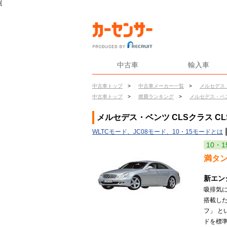
{
中古車
輸入車
中古車トップ
>
中古車メーカー一覧
>
メルセデス
中古車トップ
>
燃費ランキング
>
メルセデス・ベ
メルセデス・ベンツ CLSクラス CL
WLTCモード、JC08モード、10・15モードとは
10・1
満タ
新エン
吸排気に
搭載し
フ」 
ドを標準