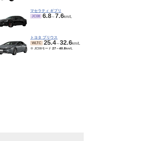
マセラティ ギブリ
6.8
7.6
JC08
～
km/L
トヨタ プリウス
25.4
32.6
WLTC
～
km/L
※ JC08モード
27
～
40.8
km/L