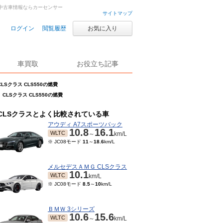
車・中古車情報ならカーセンサー
サイトマップ
ログイン
閲覧履歴
お気に入り
車買取
お役立ち記事
CLSクラス CLS550の燃費
CLSクラス CLS550の燃費
CLSクラスとよく比較されている車
アウディ A7スポーツバック
10.8
16.1
WLTC
～
km/L
※ JC08モード
11
～
18.6
km/L
メルセデスＡＭＧ CLSクラス
10.1
WLTC
km/L
※ JC08モード
8.5
～
10
km/L
ＢＭＷ 3シリーズ
10.6
15.6
WLTC
～
km/L