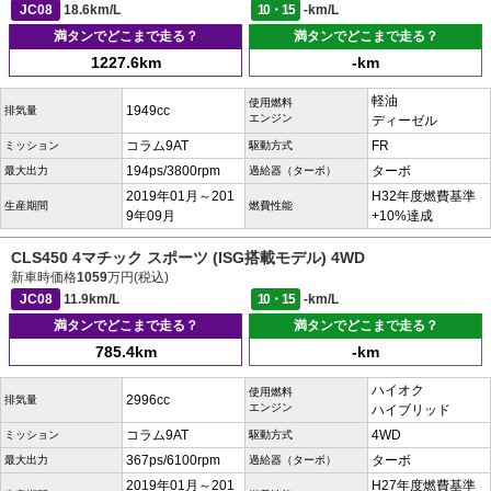
JC08
18.6km/L
10・15
-km/L
満タンでどこまで走る？
満タンでどこまで走る？
1227.6km
-km
軽油
使用燃料
1949cc
排気量
エンジン
ディーゼル
コラム9AT
FR
ミッション
駆動方式
194ps/3800rpm
ターボ
最大出力
過給器（ターボ）
2019年01月～201
H32年度燃費基準
生産期間
燃費性能
9年09月
+10%達成
CLS450 4マチック スポーツ (ISG搭載モデル) 4WD
新車時価格
1059
万円(税込)
JC08
11.9km/L
10・15
-km/L
満タンでどこまで走る？
満タンでどこまで走る？
785.4km
-km
ハイオク
使用燃料
2996cc
排気量
エンジン
ハイブリッド
コラム9AT
4WD
ミッション
駆動方式
367ps/6100rpm
ターボ
最大出力
過給器（ターボ）
2019年01月～201
H27年度燃費基準