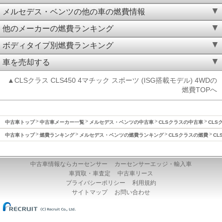
メルセデス・ベンツの他の車の燃費情報
他のメーカーの燃費ランキング
ボディタイプ別燃費ランキング
車を売却する
▲CLSクラス CLS450 4マチック スポーツ (ISG搭載モデル) 4WDの
燃費TOPへ
中古車トップ
中古車メーカー一覧
メルセデス・ベンツの中古車
CLSクラスの中古車
CLS
中古車トップ
燃費ランキング
メルセデス・ベンツの燃費ランキング
CLSクラスの燃費
CL
中古車情報ならカーセンサー
カーセンサーエッジ・輸入車
車買取・車査定
中古車リース
プライバシーポリシー
利用規約
サイトマップ
お問い合わせ