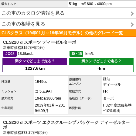
51kg・m/1600～4000rpm
最大トルク
この車のカタログ情報を見る
この車の相場を見る
CLSクラス（19年01月～19年09月モデル）の他のグレード一覧
CLS220 d スポーツ ディーゼルターボ
新車時価格
815
万円(税込)
JC08
18.6km/L
10・15
-km/L
満タンでどこまで走る？
満タンでどこまで走る？
1227.6km
-km
軽油
使用燃料
1949cc
排気量
エンジン
ディーゼル
コラム9AT
FR
ミッション
駆動方式
194ps/3800rpm
ターボ
最大出力
過給器（ターボ）
2019年01月～201
H32年度燃費基準
生産期間
燃費性能
9年09月
+10%達成
CLS220 d スポーツ エクスクルーシブ パッケージ ディーゼルター
ボ
新車時価格
873.7
万円(税込)