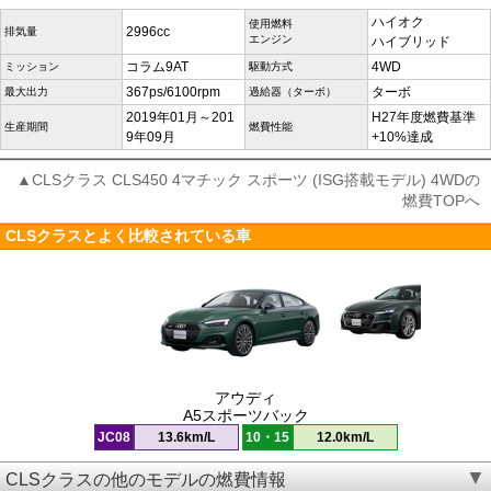
ハイオク
使用燃料
2996cc
排気量
エンジン
ハイブリッド
コラム9AT
4WD
ミッション
駆動方式
367ps/6100rpm
ターボ
最大出力
過給器（ターボ）
2019年01月～201
H27年度燃費基準
生産期間
燃費性能
9年09月
+10%達成
▲CLSクラス CLS450 4マチック スポーツ (ISG搭載モデル) 4WDの
燃費TOPへ
CLSクラスとよく比較されている車
アウディ
A5スポーツバック
JC08
13.6km/L
10・15
12.0km/L
CLSクラスの他のモデルの燃費情報