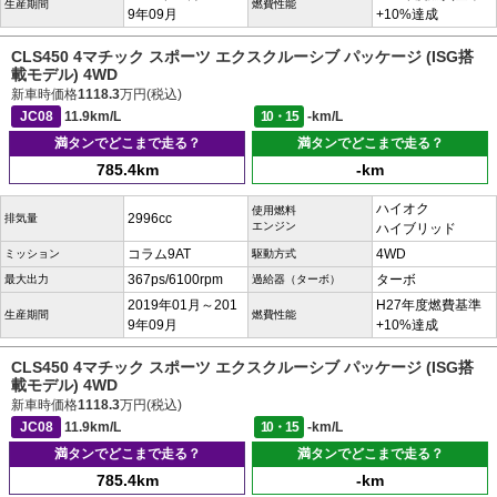
生産期間
燃費性能
9年09月
+10%達成
CLS450 4マチック スポーツ エクスクルーシブ パッケージ (ISG搭
載モデル) 4WD
新車時価格
1118.3
万円(税込)
JC08
11.9km/L
10・15
-km/L
満タンでどこまで走る？
満タンでどこまで走る？
785.4km
-km
ハイオク
使用燃料
2996cc
排気量
エンジン
ハイブリッド
コラム9AT
4WD
ミッション
駆動方式
367ps/6100rpm
ターボ
最大出力
過給器（ターボ）
2019年01月～201
H27年度燃費基準
生産期間
燃費性能
9年09月
+10%達成
CLS450 4マチック スポーツ エクスクルーシブ パッケージ (ISG搭
載モデル) 4WD
新車時価格
1118.3
万円(税込)
JC08
11.9km/L
10・15
-km/L
満タンでどこまで走る？
満タンでどこまで走る？
785.4km
-km