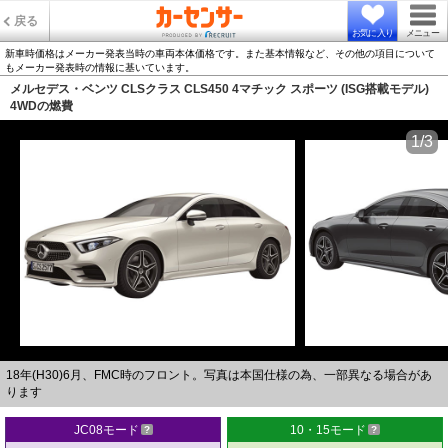
戻る
お気に入り
メニュー
新車時価格はメーカー発表当時の車両本体価格です。また基本情報など、その他の項目について
もメーカー発表時の情報に基いています。
メルセデス・ベンツ CLSクラス CLS450 4マチック スポーツ (ISG搭載モデル)
4WDの燃費
1/3
18年(H30)6月、FMC時のフロント。写真は本国仕様の為、一部異なる場合があ
ります
JC08モード
10・15モード