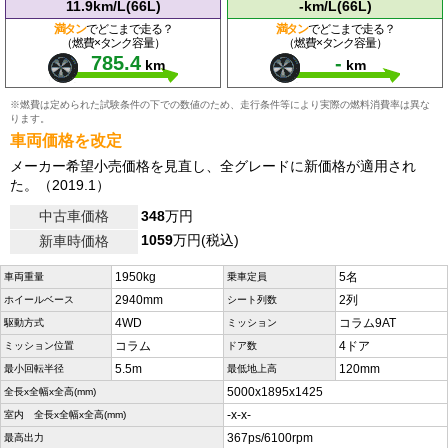
11.9km/L(66L)
-km/L(66L)
満タン
でどこまで走る？
満タン
でどこまで走る？
（燃費×タンク容量）
（燃費×タンク容量）
785.4
-
km
km
※燃費は定められた試験条件の下での数値のため、走行条件等により実際の燃料消費率は異な
ります。
車両価格を改定
メーカー希望小売価格を見直し、全グレードに新価格が適用され
た。（2019.1）
中古車価格
348
万円
1059
万円(税込)
新車時価格
1950kg
5名
車両重量
乗車定員
2940mm
2列
ホイールベース
シート列数
4WD
コラム9AT
駆動方式
ミッション
コラム
4ドア
ミッション位置
ドア数
5.5m
120mm
最小回転半径
最低地上高
5000x1895x1425
全長x全幅x全高(mm)
-x-x-
室内 全長x全幅x全高(mm)
367ps/6100rpm
最高出力