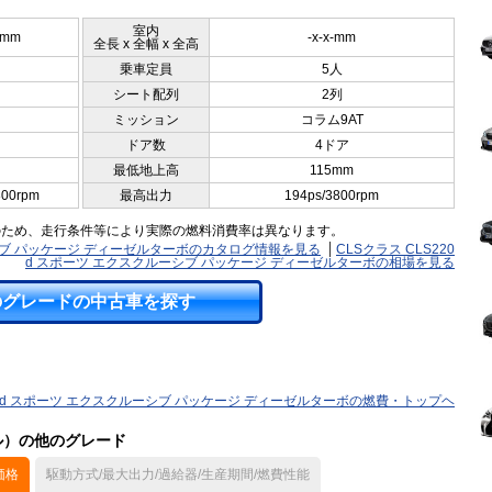
室内
5mm
-x-x-mm
全長 x 全幅 x 全高
乗車定員
5人
シート配列
2列
ミッション
コラム9AT
ドア数
4ドア
最低地上高
115mm
800rpm
最高出力
194ps/3800rpm
のため、走行条件等により実際の燃料消費率は異なります。
ルーシブ パッケージ ディーゼルターボのカタログ情報を見る
CLSクラス CLS220
d スポーツ エクスクルーシブ パッケージ ディーゼルターボの相場を見る
のグレードの中古車を探す
20 d スポーツ エクスクルーシブ パッケージ ディーゼルターボの燃費・トップヘ
デル）の他のグレード
価格
駆動方式/最大出力/過給器/生産期間/燃費性能