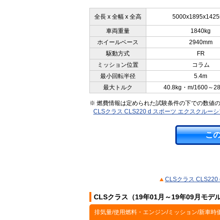
全長 x 全幅 x 全高
5000x1895x142
車両重量
1840kg
ホイールベース
2940mm
駆動方式
FR
ミッション位置
コラム
最小回転半径
5.4m
最大トルク
40.8kg・m/1600～2
※ 燃費情報は定められた試験条件の下での数値
CLSクラス CLS220 d スポーツ エクスク
こ
CLSクラス CLS2
CLSクラス（19年01月～19年09月モ
排気量/使用燃料・エンジン/ミッション/新車時