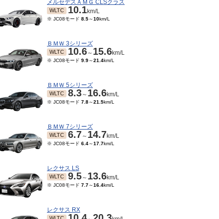
メルセデスＡＭＧ CLSクラス
10.1
WLTC
km/L
※ JC08モード
8.5
～
10
km/L
ＢＭＷ 3シリーズ
10.6
15.6
WLTC
～
km/L
※ JC08モード
9.9
～
21.4
km/L
ＢＭＷ 5シリーズ
8.3
16.6
WLTC
～
km/L
※ JC08モード
7.8
～
21.5
km/L
ＢＭＷ 7シリーズ
6.7
14.7
WLTC
～
km/L
※ JC08モード
6.4
～
17.7
km/L
レクサス LS
9.5
13.6
WLTC
～
km/L
※ JC08モード
7.7
～
16.4
km/L
レクサス RX
10.4
20.3
WLTC