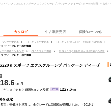
ス・ベンツ CLS220 d スポーツ エクスクルーシブ パッケージ ディーゼルターボの燃費 | 中古
カタログ
中古車販売店
保険/ローン/他
・ベンツの中古車
>
CLSクラスの中古車
>
CLSクラス(19年01月～19年09月)の燃費
>
ッケージ ディーゼルターボの燃費
ンツの燃費ランキング
>
CLSクラスの燃費
>
CLSクラス(19年01月～19年09月)の燃費
>
ッケージ ディーゼルターボの燃費
S220 d スポーツ エクスクルーシブ パッケージ ディーゼ
？
18.6
km/L
ン
1227.6
JC08
でどこまで走る？ (燃費xタンク容量)
km
格を改定
希望小売価格を見直し、全グレードに新価格が適用された。（2019.1）