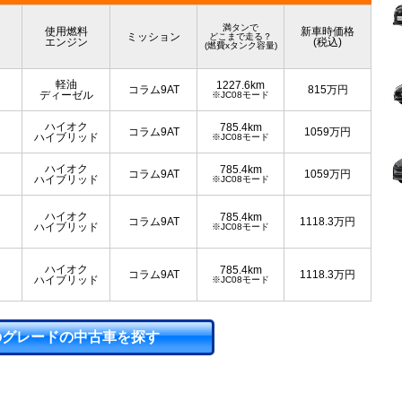
満タンで
使用燃料
新車時価格
ミッション
どこまで走る？
エンジン
(税込)
(燃費xタンク容量)
軽油
1227.6km
コラム9AT
815
万円
ディーゼル
※JC08モード
ハイオク
785.4km
コラム9AT
1059
万円
ハイブリッド
※JC08モード
ハイオク
785.4km
コラム9AT
1059
万円
ハイブリッド
※JC08モード
ハイオク
785.4km
コラム9AT
1118.3
万円
ハイブリッド
※JC08モード
ハイオク
785.4km
コラム9AT
1118.3
万円
ハイブリッド
※JC08モード
のグレードの中古車を探す