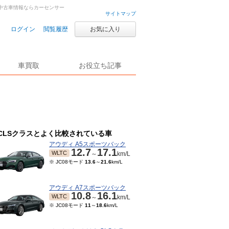
車・中古車情報ならカーセンサー
サイトマップ
ログイン
閲覧履歴
お気に入り
車買取
お役立ち記事
CLSクラスとよく比較されている車
アウディ A5スポーツバック
12.7
17.1
WLTC
～
km/L
※ JC08モード
13.6
～
21.6
km/L
アウディ A7スポーツバック
10.8
16.1
WLTC
～
km/L
※ JC08モード
11
～
18.6
km/L