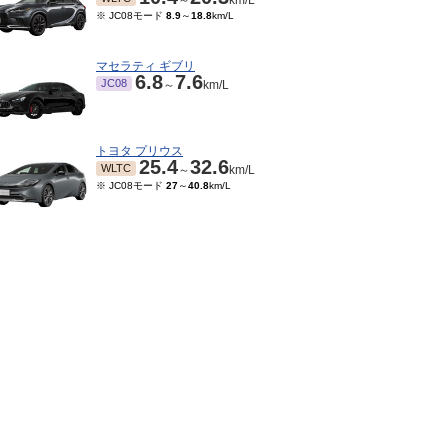
～
km/L
※ JC08モード
8.9
～
18.8
km/L
マセラティ ギブリ
6.8
7.6
JC08
～
km/L
トヨタ プリウス
25.4
32.6
WLTC
～
km/L
※ JC08モード
27
～
40.8
km/L