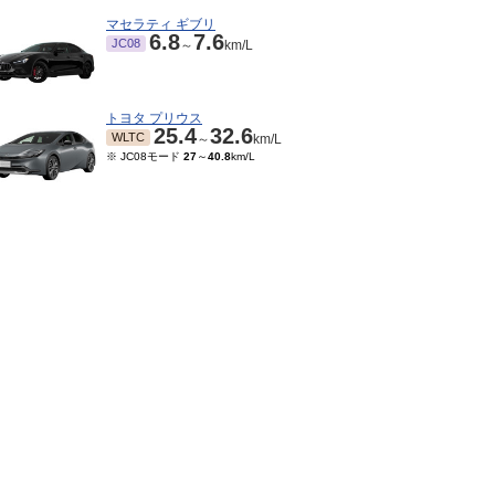
マセラティ ギブリ
6.8
7.6
JC08
～
km/L
トヨタ プリウス
25.4
32.6
WLTC
～
km/L
※ JC08モード
27
～
40.8
km/L