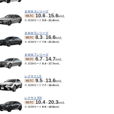
ＢＭＷ 3シリーズ
10.6
15.6
WLTC
～
km/L
※ JC08モード
9.9
～
21.4
km/L
ＢＭＷ 5シリーズ
8.3
16.6
WLTC
～
km/L
※ JC08モード
7.8
～
21.5
km/L
ＢＭＷ 7シリーズ
6.7
14.7
WLTC
～
km/L
※ JC08モード
6.4
～
17.7
km/L
レクサス LS
10～2020/03
2019/01～2019/09
2018/06～2018/12
9.5
13.6
1.9
18.6
11.9
18.6
11.9
18.6
JC08
JC08
～
km/L
～
km/L
～
km/L
WLTC
～
km/L
※ JC08モード
7.7
～
16.4
km/L
レクサス RX
10.4
20.3
WLTC
～
km/L
※ JC08モード
8.9
～
18.8
km/L