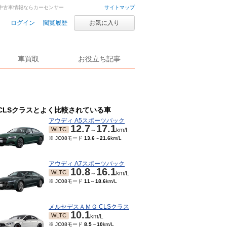
車・中古車情報ならカーセンサー
サイトマップ
ログイン
閲覧履歴
お気に入り
車買取
お役立ち記事
CLSクラスとよく比較されている車
アウディ A5スポーツバック
12.7
17.1
WLTC
～
km/L
※ JC08モード
13.6
～
21.6
km/L
アウディ A7スポーツバック
10.8
16.1
WLTC
～
km/L
※ JC08モード
11
～
18.6
km/L
メルセデスＡＭＧ CLSクラス
10.1
WLTC
km/L
※ JC08モード
8.5
～
10
km/L