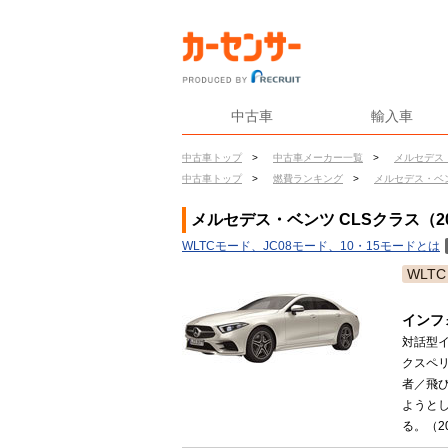
中古車
輸入車
中古車トップ
>
中古車メーカー一覧
>
メルセデス
中古車トップ
>
燃費ランキング
>
メルセデス・ベ
メルセデス・ベンツ CLSクラス（2
WLTCモード、JC08モード、10・15モードとは
WLTC
インフ
対話型
クスペ
者／飛
ようと
る。（20