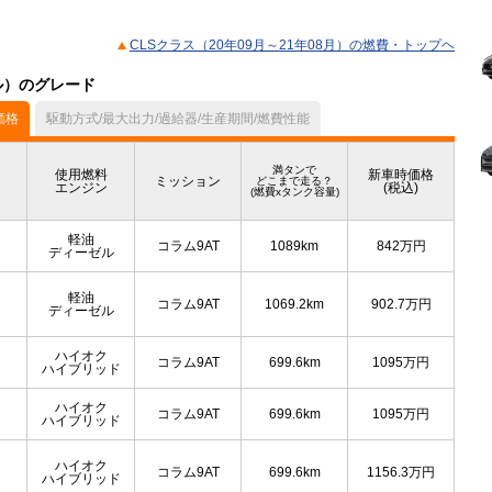
CLSクラス（20年09月～21年08月）の燃費・トップヘ
デル）のグレード
価格
駆動方式/最大出力/過給器/生産期間/燃費性能
満タンで
使用燃料
新車時価格
ミッション
どこまで走る？
エンジン
(税込)
(燃費xタンク容量)
軽油
コラム9AT
1089km
842
万円
ディーゼル
軽油
コラム9AT
1069.2km
902.7
万円
ディーゼル
ハイオク
コラム9AT
699.6km
1095
万円
ハイブリッド
ハイオク
コラム9AT
699.6km
1095
万円
ハイブリッド
ハイオク
コラム9AT
699.6km
1156.3
万円
ハイブリッド