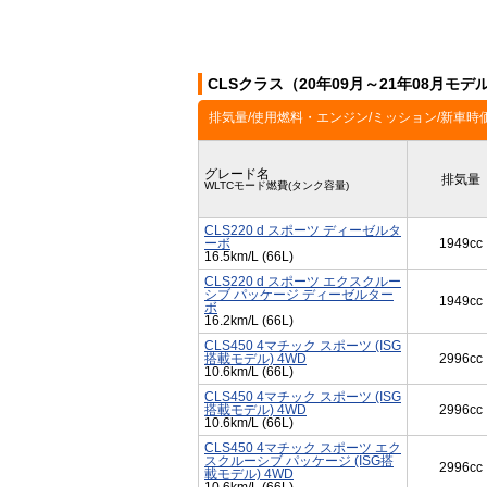
CLSクラス（20年09月～21年08月モ
排気量/使用燃料・エンジン/ミッション/新車時
グレード名
排気量
WLTCモード燃費(タンク容量)
CLS220 d スポーツ ディーゼルタ
ーボ
1949cc
16.5km/L (66L)
CLS220 d スポーツ エクスクルー
シブ パッケージ ディーゼルター
1949cc
ボ
16.2km/L (66L)
CLS450 4マチック スポーツ (ISG
搭載モデル) 4WD
2996cc
10.6km/L (66L)
CLS450 4マチック スポーツ (ISG
搭載モデル) 4WD
2996cc
10.6km/L (66L)
CLS450 4マチック スポーツ エク
スクルーシブ パッケージ (ISG搭
2996cc
載モデル) 4WD