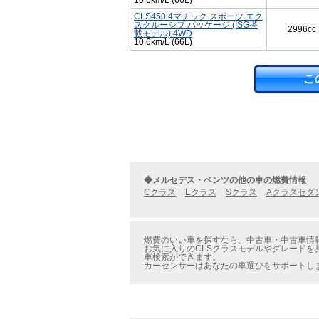
10.6km/L (66L)
CLS450 4マチック スポーツ エク
スクルーシブ パッケージ (ISG搭
2996cc
載モデル) 4WD
10.6km/L (66L)
こ
◆メルセデス・ベンツの他の車の燃費情報
Cクラス
Eクラス
Sクラス
Aクラスセダ
燃費のいい車を探すなら、中古車・中古車情報の
お気に入りのCLSクラスモデルやグレードを
車検索ができます。
カーセンサーはあなたの車選びをサポートし