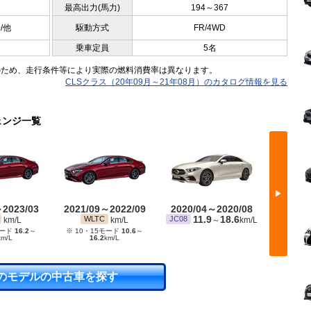
最高出力(馬力)
194～367
0/他
駆動方式
FR/4WD
乗車定員
5名
のため、走行条件等により実際の燃料消費率は異なります。
CLSクラス（20年09月～21年08月）のカタログ情報を見る
ェンジ一覧
▶
～2023/03
2021/09～2022/09
2020/04～2020/08
2019/
11.9
18.6
1
WLTC
JC08
JC08
km/L
km/L
～
km/L
モード
16.2
～
※ 10・15モード
10.6
～
km/L
16.2
km/L
のモデルの中古車を探す