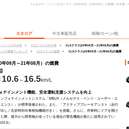
メルセデス・ベンツ CLSクラス（20年09月～21年08月）の燃費 | 中古
カタログ
中古車販売店
保険/ローン/他
・ベンツの中古車
>
CLSクラスの中古車
>
CLSクラス(20年09月～21年08月)の燃費
ンツの燃費ランキング
>
CLSクラスの燃費
>
CLSクラス(20年09月～21年08月)の燃費
0年09月～21年08月）の燃費
？
10.6
16.5
～
km/L
ォテインメント機能、安全運転支援システムを向上
インフォテインメントシステム「MBUX（メルセデス・ベンツ・ユーザー・エ
リエンス）」が標準装備された。また、「アクティブブレーキアシスト（歩行
び出し／右折時対向車検知機能付き）」を搭載。さらに、停車時にドアを開け
した際、後方から障害物が迫っている場合の警告機能が新たに採用されてい
20.9）