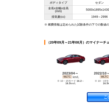
ボディタイプ
セダン
全長x全幅x全高
5000x1895x143
(mm)
排気量(cc)
1949～2996
※ 燃費情報は定められた試験条件の下での数値
（20年09月～21年08月）のマイナーチ
2023/04～
2022/10
WLTC
WLTC
km/L
※ 10・15モード
16.2
～
※ 10・15
16.5
km/L
16.5
こ