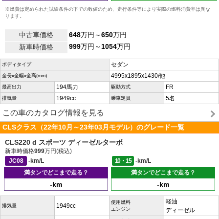
※燃費は定められた試験条件の下での数値のため、走行条件等により実際の燃料消費率は異な
ります。
中古車価格
648
万円～
650
万円
999
万円～
1054
万円
新車時価格
セダン
ボディタイプ
4995x1895x1430/他
全長x全幅x全高(mm)
194馬力
FR
最高出力
駆動方式
1949cc
5名
排気量
乗車定員
この車のカタログ情報を見る
CLSクラス（22年10月～23年03月モデル）のグレード一覧
CLS220 d スポーツ ディーゼルターボ
新車時価格
999
万円(税込)
JC08
-km/L
10・15
-km/L
満タンでどこまで走る？
満タンでどこまで走る？
-km
-km
軽油
使用燃料
1949cc
排気量
エンジン
ディーゼル