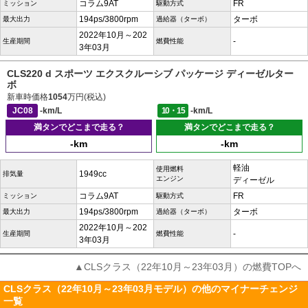
コラム9AT
FR
ミッション
駆動方式
194ps/3800rpm
ターボ
最大出力
過給器（ターボ）
2022年10月～202
-
生産期間
燃費性能
3年03月
CLS220 d スポーツ エクスクルーシブ パッケージ ディーゼルター
ボ
新車時価格
1054
万円(税込)
JC08
-km/L
10・15
-km/L
満タンでどこまで走る？
満タンでどこまで走る？
-km
-km
軽油
使用燃料
1949cc
排気量
エンジン
ディーゼル
コラム9AT
FR
ミッション
駆動方式
194ps/3800rpm
ターボ
最大出力
過給器（ターボ）
2022年10月～202
-
生産期間
燃費性能
3年03月
▲CLSクラス（22年10月～23年03月）の燃費TOPへ
CLSクラス（22年10月～23年03月モデル）の他のマイナーチェンジ
一覧