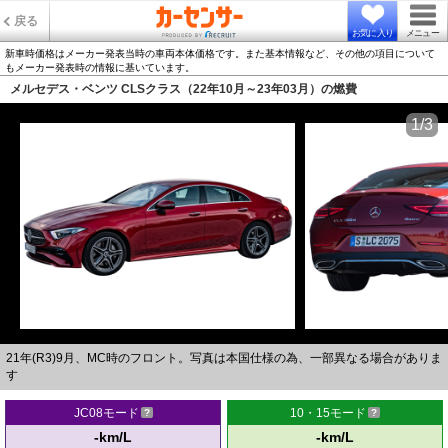
戻る
お気に入り
メニュー
新車時価格はメーカー発表当時の車両本体価格です。また基本情報など、その他の項目について
もメーカー発表時の情報に基いています。
メルセデス・ベンツ CLSクラス（22年10月～23年03月）の燃費
1/3
21年(R3)9月、MC時のフロント。写真は本国仕様の為、一部異なる場合がありま
す
JC08モード
10・15モード
-km/L
-km/L