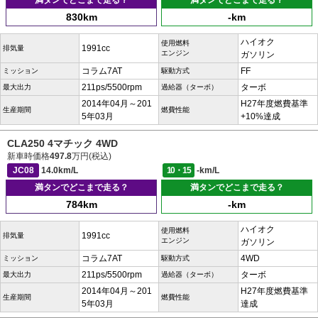
満タンでどこまで走る？
満タンでどこまで走る？
830km
-km
ハイオク
使用燃料
1991cc
排気量
エンジン
ガソリン
コラム7AT
FF
ミッション
駆動方式
211ps/5500rpm
ターボ
最大出力
過給器（ターボ）
2014年04月～201
H27年度燃費基準
生産期間
燃費性能
5年03月
+10%達成
CLA250 4マチック 4WD
新車時価格
497.8
万円(税込)
JC08
14.0km/L
10・15
-km/L
満タンでどこまで走る？
満タンでどこまで走る？
784km
-km
ハイオク
使用燃料
1991cc
排気量
エンジン
ガソリン
コラム7AT
4WD
ミッション
駆動方式
211ps/5500rpm
ターボ
最大出力
過給器（ターボ）
2014年04月～201
H27年度燃費基準
生産期間
燃費性能
5年03月
達成