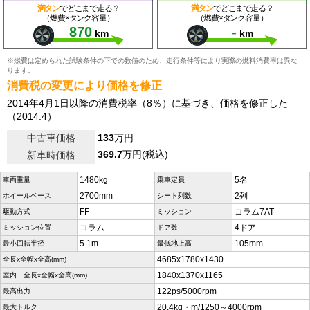
満タン
でどこまで走る？
満タン
でどこまで走る？
（燃費×タンク容量）
（燃費×タンク容量）
870
-
km
km
※燃費は定められた試験条件の下での数値のため、走行条件等により実際の燃料消費率は異な
ります。
消費税の変更により価格を修正
2014年4月1日以降の消費税率（8％）に基づき、価格を修正した
（2014.4）
中古車価格
133
万円
369.7
万円(税込)
新車時価格
1480kg
5名
車両重量
乗車定員
2700mm
2列
ホイールベース
シート列数
FF
コラム7AT
駆動方式
ミッション
コラム
4ドア
ミッション位置
ドア数
5.1m
105mm
最小回転半径
最低地上高
4685x1780x1430
全長x全幅x全高(mm)
1840x1370x1165
室内 全長x全幅x全高(mm)
122ps/5000rpm
最高出力
20.4kg・m/1250～4000rpm
最大トルク