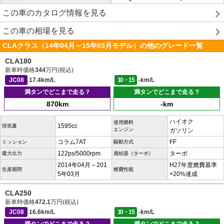
この車のカタログ情報を見る
この車の相場を見る
CLAクラス（14年04月～15年03月モデル）の他のグレード一覧
CLA180
新車時価格
344
万円(税込)
JC08
17.4km/L
10・15
-km/L
満タンでどこまで走る？
満タンでどこまで走る？
870km
-km
ハイオク
使用燃料
1595cc
排気量
エンジン
ガソリン
コラム7AT
FF
ミッション
駆動方式
122ps/5000rpm
ターボ
最大出力
過給器（ターボ）
2014年04月～201
H27年度燃費基準
生産期間
燃費性能
5年03月
+20%達成
CLA250
新車時価格
472.1
万円(税込)
JC08
16.6km/L
10・15
-km/L