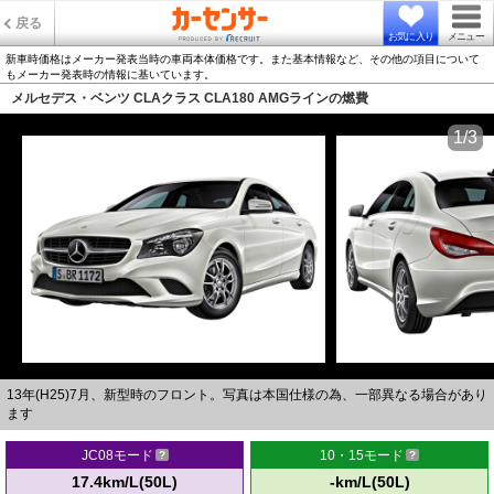
戻る
お気に入り
メニュー
新車時価格はメーカー発表当時の車両本体価格です。また基本情報など、その他の項目について
もメーカー発表時の情報に基いています。
メルセデス・ベンツ CLAクラス CLA180 AMGラインの燃費
1/3
13年(H25)7月、新型時のフロント。写真は本国仕様の為、一部異なる場合があり
ます
JC08モード
10・15モード
17.4km/L(50L)
-km/L(50L)